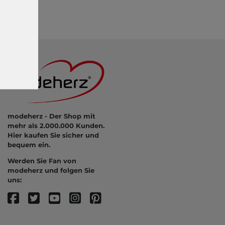
modeherz - Der Shop mit
mehr als 2.000.000 Kunden.
Hier kaufen Sie sicher und
bequem ein.
Werden Sie Fan von
modeherz und folgen Sie
uns: