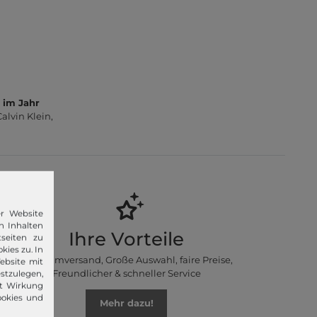
 im Jahr
lvin Klein,
er Website
n Inhalten
Ihre Vorteile
seiten zu
kies zu. In
Premiumversand, Große Auswahl, faire Preise,
ebsite mit
Freundlicher & schneller Service
stzulegen,
it Wirkung
ookies und
Mehr dazu!