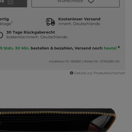
Wunschliste
he
ertig
Kostenloser Versand
7
rktage
innerh. Deutschlands
30 Tage Rückgaberecht
kostenlos innerh. Deutschlands
8
9 Stdn. 30 Min.
bestellen & bezahlen, Versand noch
heute!
modeherz ID: 169380
|
Artikel Nr.: 017432BX 30
Details zur Produktsicherheit