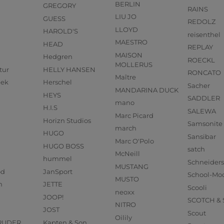
BERLIN
GREGORY
RAINS
LIU JO
GUESS
REDOLZ
LLOYD
HAROLD'S
reisenthel
MAESTRO
HEAD
REPLAY
MAISON
Hedgren
ROECKL
MOLLERUS
tur
HELLY HANSEN
RONCATO
Maître
eek
Herschel
Sacher
MANDARINA DUCK
HEYS
SADDLER
mano
H.I.S
SALEWA
Marc Picard
Horizn Studios
Samsonite
march
HUGO
Sansibar
Marc O'Polo
HUGO BOSS
satch
McNeill
hummel
Schneider
MUSTANG
od
JanSport
School-Mo
MUSTO
n
JETTE
Scooli
neoxx
JOOP!
SCOTCH &
NITRO
JOST
Scout
Oilily
RUDER
Kapten & Son