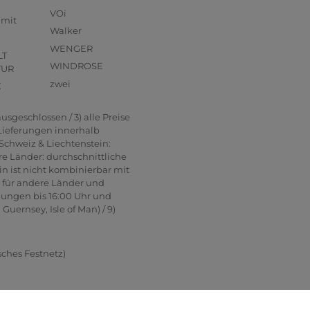
VOi
mmit
Walker
WENGER
LT
WINDROSE
TUR
zwei
X
usgeschlossen / 3) alle Preise
 Lieferungen innerhalb
Schweiz & Liechtenstein:
re Länder: durchschnittliche
in ist nicht kombinierbar mit
n für andere Länder und
lungen bis 16:00 Uhr und
uernsey, Isle of Man) / 9)
sches Festnetz)