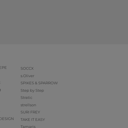
PEPE
SOCCX
s.Oliver
k
SPIKES & SPARROW
g
Step by Step
Stratic
strellson
O
SURI FREY
DESIGN
TAKE IT EASY
Tamaris