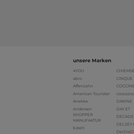
unsere Marken
4YOU
CHIEMS
abro
CINQUE
Affenzahn
COCCIN
American Tourister
coocazo
Anekke
DAKINE
Andersen
DAY ET
SHOPPER
DECADE
MANUFAKTUR
DELSEY 
b.belt
DerDieD