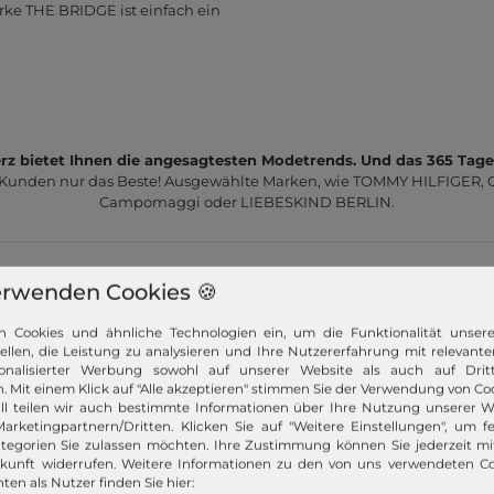
rke THE BRIDGE ist einfach ein
z bietet Ihnen die angesagtesten Modetrends. Und das 365 Tage
 Kunden nur das Beste! Ausgewählte Marken, wie TOMMY HILFIGER, Ca
Campomaggi oder LIEBESKIND BERLIN.
erwenden Cookies 🍪
n Cookies und ähnliche Technologien ein, um die Funktionalität unser
tellen, die Leistung zu analysieren und Ihre Nutzererfahrung mit relevante
Schneller Versand!
onalisierter Werbung sowohl auf unserer Website als auch auf Dritt
. Mit einem Klick auf "Alle akzeptieren" stimmen Sie der Verwendung von Coo
Wir versenden Ihre Bestellung schnell per
ll teilen wir auch bestimmte Informationen über Ihre Nutzung unserer W
Premiumversand.
arketingpartnern/Dritten. Klicken Sie auf "Weitere Einstellungen", um fe
tegorien Sie zulassen möchten. Ihre Zustimmung können Sie jederzeit m
ukunft widerrufen. Weitere Informationen zu den von uns verwendeten C
Mehr dazu!
ten als Nutzer finden Sie hier: