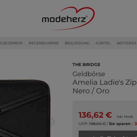
EISEGEPÄCK
REGENSCHIRME
BEKLEIDUNG
GÜRTEL
WEITERES
THE BRIDGE
Geldbörse
Amelia Ladie's Zi
Nero / Oro
136,62 €
inkl. MwSt.
UVP:
198,00 €
/
Sie sparen
- 