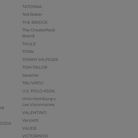
TATONKA
Ted Baker
THE BRIDGE
The Chesterfield
Brand
THULE
TITAN
TOMMY HILFIGER
TOM TAILOR
travelite
TRU VIRTU
U.S. POLO ASSN.
Unio Hamburg x
s
Les Visionnaires
od
VALENTINO
Vanzetti
 SODA
VAUDE
VICTORINOX