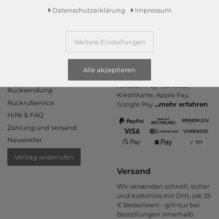
Daten­schutz­erklärung
Impressum
Weitere Einstellungen
Informationen
Zahlungsarten
Alle akzeptieren
PayPal, Kauf auf Rechnung,
Kontakt
Amazon Pay, Vor­kasse,
Rücksendung
Kredit­karte, Apple Pay,
Rückrufservice
Google Pay
...
mehr erfahren
Hilfe & FAQ
Zahlung und Versand
Newsletter
Vertrag widerrufen
Versand
Wir versenden schnell, sicher
und kostenlos mit DHL (ab 25
€ Bestell­wert - gilt nur bei
Bestel­lungen inner­halb