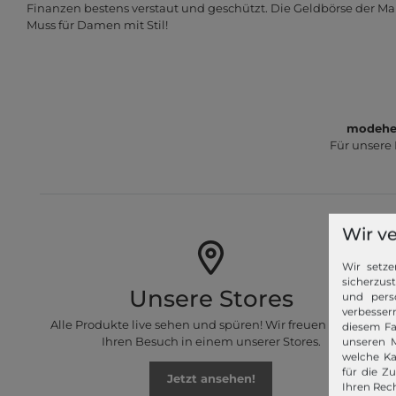
Finanzen bestens verstaut und geschützt. Die Geldbörse der Ma
Muss für Damen mit Stil!
modeher
Für unsere
Wir v
Wir setze
sicherzus
Unsere Stores
und pers
verbessern
Alle Produkte live sehen und spüren! Wir freuen uns auf
diesem Fa
Ihren Besuch in einem unserer Stores.
unseren M
welche Ka
für die Z
Jetzt ansehen!
Ihren Rech