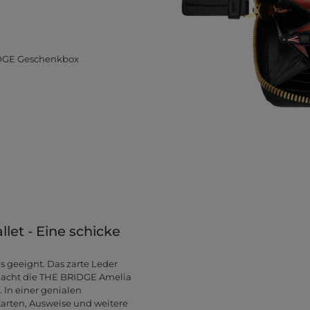
IDGE Geschenkbox
et - Eine schicke
 geeignt. Das zarte Leder
d macht die THE BRIDGE Amelia
 In einer genialen
 Karten, Ausweise und weitere