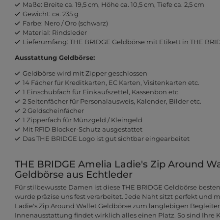
Maße: Breite ca. 19,5 cm, Höhe ca. 10,5 cm, Tiefe ca. 2,5 cm
Gewicht: ca. 235 g
Farbe: Nero / Oro (schwarz)
Material: Rindsleder
Lieferumfang: THE BRIDGE Geldbörse mit Etikett in THE BR
Ausstattung Geldbörse:
Geldbörse wird mit Zipper geschlossen
14 Fächer für Kreditkarten, EC Karten, Visitenkarten etc.
1 Einschubfach für Einkaufszettel, Kassenbon etc.
2 Seitenfächer für Personalausweis, Kalender, Bilder etc.
2 Geldscheinfächer
1 Zipperfach für Münzgeld / Kleingeld
Mit RFID Blocker-Schutz ausgestattet
Das THE BRIDGE Logo ist gut sichtbar eingearbeitet
THE BRIDGE Amelia Ladie's Zip Around Wall
Geldbörse aus Echtleder
Für stilbewusste Damen ist diese THE BRIDGE Geldbörse bestens
wurde präzise uns fest verarbeitet. Jede Naht sitzt perfekt un
Ladie's Zip Around Wallet Geldbörse zum langlebigen Begleiter.
Innenausstattung findet wirklich alles einen Platz. So sind Ihre