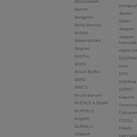
BECKMANN
Desigual
Bench.
deuter
Bergpfeil
DKNY
Betty Barclay
doppler
BIASIA
doppler
Bodenschatz
Manufak
Bogner
eagle cr
boscha
EASTPAK
BOSS
eoto
Braun Büffel
EPIC
BREE
ergobag
BRIC'S
ESPRIT
bruno banani
Esquire
BUCKLE & SEAM
Farmho
BUFFALO
Fjällräve
bugatti
FOSSIL
BURKELY
FRAAS
CABAIA
FREDsB