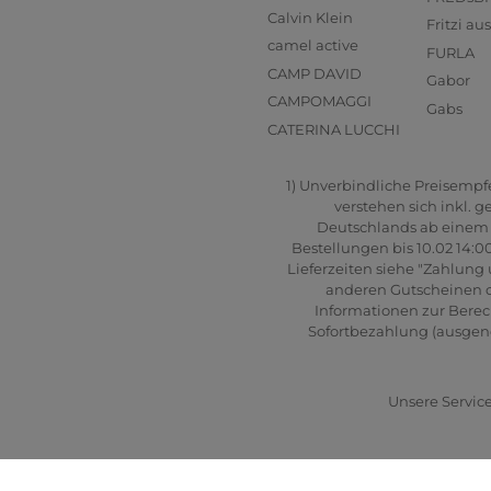
Calvin Klein
Fritzi a
camel active
FURLA
CAMP DAVID
Gabor
CAMPOMAGGI
Gabs
CATERINA LUCCHI
1) Unverbindliche Preisempfeh
verstehen sich inkl. 
Deutschlands ab einem B
Bestellungen bis 10.02 14:0
Lieferzeiten siehe "Zahlung 
anderen Gutscheinen od
Informationen zur Berec
Sofortbezahlung (ausgenom
Unsere Service