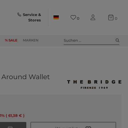
Service &
0
0
Stores
Suchen ...
% SALE
MARKEN
p Around Wallet
31% ( 61,38 € )