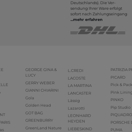
Deutsch­lands). Die Ver­
sendung Ihrer Ware er­folgt
sofort nach Zahlungs­eingang
...
mehr erfahren
EE
GEORGE GINA &
PATRIZIA 
L.CREDI
LUCY
PICARD
LACOSTE
GERRY WEBER
ELLE
Pick & Pac
LA MARTINA
GIANNI CHIARINI
o
Pink Linin
LANCASTER
Gola
PINKO
Lässig
Golden Head
Pip Studio
Lazarotti
GOT BAG
NT
PIQUADR
LEONHARD
GREENBURRY
HEYDEN
PARIS
PORSCHE 
GreenLand Nature
LIEBESKIND
as
PUMA