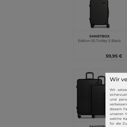
SMARTBOX
Edition 05 Trolley S Black
59,95 €
Wir v
Wir setze
sicherzus
und pers
verbessern
diesem Fa
unseren M
welche Ka
für die Z
SMARTBOX