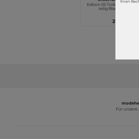
Ihren Rech
Edition 05 Trolley Set 3-
teilig Black
209,95 €
modeher
Für unsere