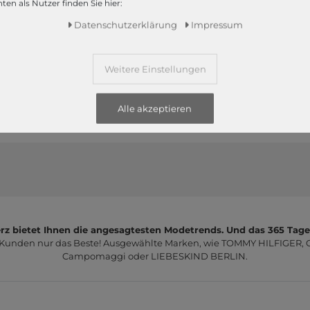
ten als Nutzer finden Sie hier:
Edition 01 The Beautycase
Edition 05 Trolley M Black
Pink
Daten­schutz­erklärung
Impressum
39,95 €
69,95 €
Weitere Einstellungen
1
2
Alle akzeptieren
z bietet Ihnen die angesagtesten Modetrends. Und das 365 Tage
 Kunden nur das Beste! Ausgewählte Marken, wie TOMMY HILFIGER, Ca
Campomaggi oder LIEBESKIND BERLIN.