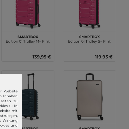
SMARTBOX
SMARTBOX
Edition 01 Trolley M+ Pink
Edition 01 Trolley S+ Pink
139,95 €
119,95 €
er Website
n Inhalten
seiten zu
kies zu. In
ebsite mit
stzulegen,
it Wirkung
ookies und
SMARTBOX
SMARTBOX