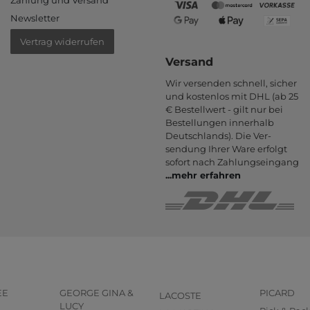
Zahlung und Versand
Newsletter
Vertrag widerrufen
Versand
Wir versenden schnell, sicher
und kostenlos mit DHL (ab 25
€ Bestell­wert - gilt nur bei
Bestel­lungen inner­halb
Deutsch­lands). Die Ver­
sendung Ihrer Ware er­folgt
sofort nach Zahlungs­eingang
...
mehr erfahren
EE
GEORGE GINA &
PICARD
LACOSTE
LUCY