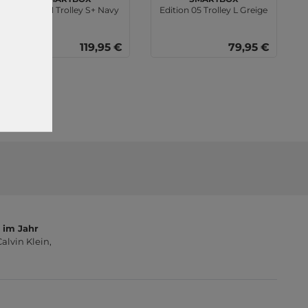
Edition 01 Trolley S+ Navy
Edition 05 Trolley L Greige
119,95 €
79,95 €
 im Jahr
lvin Klein,