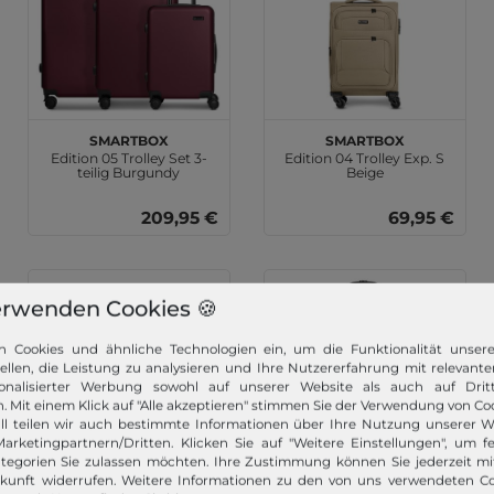
SMARTBOX
SMARTBOX
Edition 05 Trolley Set 3-
Edition 04 Trolley Exp. S
teilig Burgundy
Beige
209,95 €
69,95 €
erwenden Cookies 🍪
n Cookies und ähnliche Technologien ein, um die Funktionalität unser
tellen, die Leistung zu analysieren und Ihre Nutzererfahrung mit relevante
onalisierter Werbung sowohl auf unserer Website als auch auf Dritt
. Mit einem Klick auf "Alle akzeptieren" stimmen Sie der Verwendung von Coo
ll teilen wir auch bestimmte Informationen über Ihre Nutzung unserer W
arketingpartnern/Dritten. Klicken Sie auf "Weitere Einstellungen", um fe
tegorien Sie zulassen möchten. Ihre Zustimmung können Sie jederzeit m
ukunft widerrufen. Weitere Informationen zu den von uns verwendeten C
SMARTBOX
SMARTBOX