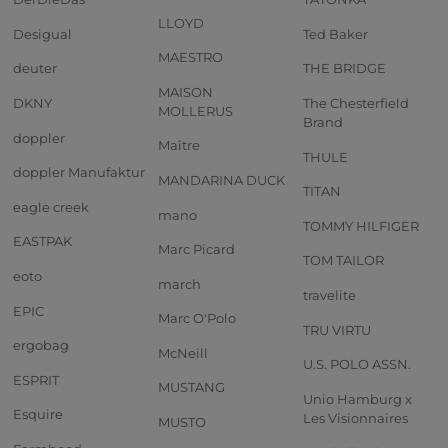
LLOYD
Desigual
Ted Baker
MAESTRO
deuter
THE BRIDGE
MAISON
DKNY
The Chesterfield
MOLLERUS
Brand
doppler
Maître
THULE
doppler Manufaktur
MANDARINA DUCK
TITAN
eagle creek
mano
TOMMY HILFIGER
EASTPAK
Marc Picard
TOM TAILOR
eoto
march
travelite
EPIC
Marc O'Polo
TRU VIRTU
ergobag
McNeill
U.S. POLO ASSN.
ESPRIT
MUSTANG
Unio Hamburg x
Esquire
Les Visionnaires
MUSTO