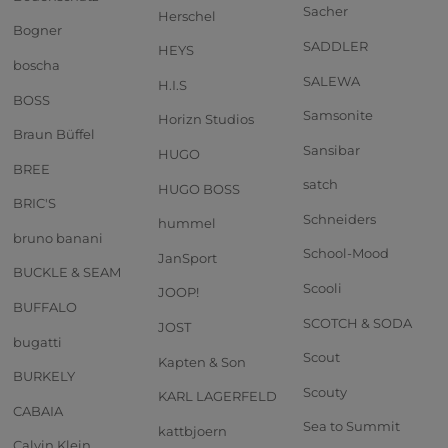
Sacher
Herschel
Bogner
SADDLER
HEYS
boscha
SALEWA
H.I.S
BOSS
Samsonite
Horizn Studios
Braun Büffel
Sansibar
HUGO
BREE
satch
HUGO BOSS
BRIC'S
Schneiders
hummel
bruno banani
School-Mood
JanSport
BUCKLE & SEAM
Scooli
JOOP!
BUFFALO
SCOTCH & SODA
JOST
bugatti
Scout
Kapten & Son
BURKELY
Scouty
KARL LAGERFELD
CABAIA
Sea to Summit
kattbjoern
Calvin Klein