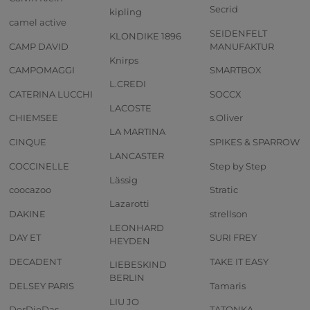
Secrid
kipling
camel active
SEIDENFELT
KLONDIKE 1896
CAMP DAVID
MANUFAKTUR
Knirps
CAMPOMAGGI
SMARTBOX
L.CREDI
CATERINA LUCCHI
SOCCX
LACOSTE
CHIEMSEE
s.Oliver
LA MARTINA
CINQUE
SPIKES & SPARROW
LANCASTER
COCCINELLE
Step by Step
Lässig
coocazoo
Stratic
Lazarotti
DAKINE
strellson
LEONHARD
DAY ET
SURI FREY
HEYDEN
DECADENT
TAKE IT EASY
LIEBESKIND
BERLIN
DELSEY PARIS
Tamaris
LIU JO
DerDieDas
TATONKA