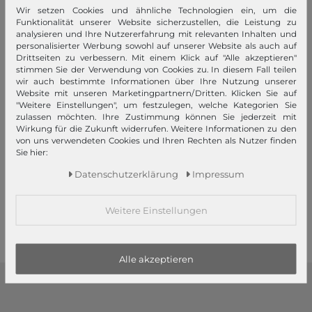
Wir setzen Cookies und ähnliche Technologien ein, um die
Funktionalität unserer Website sicherzustellen, die Leistung zu
analysieren und Ihre Nutzererfahrung mit relevanten Inhalten und
personalisierter Werbung sowohl auf unserer Website als auch auf
Drittseiten zu verbessern. Mit einem Klick auf "Alle akzeptieren"
stimmen Sie der Verwendung von Cookies zu. In diesem Fall teilen
wir auch bestimmte Informationen über Ihre Nutzung unserer
Website mit unseren Marketingpartnern/Dritten. Klicken Sie auf
"Weitere Einstellungen", um festzulegen, welche Kategorien Sie
zulassen möchten. Ihre Zustimmung können Sie jederzeit mit
GREENBURRY
GREENBURRY
Wirkung für die Zukunft widerrufen. Weitere Informationen zu den
Vintage Animal Collection
Vintage Dollar Clip RFID
von uns verwendeten Cookies und Ihren Rechten als Nutzer finden
Wallet Olive Wild Boar
Brown
Sie hier:
Daten­schutz­erklärung
Impressum
39,95 €
27,95 €
1
2
3
Weitere Einstellungen
Alle akzeptieren