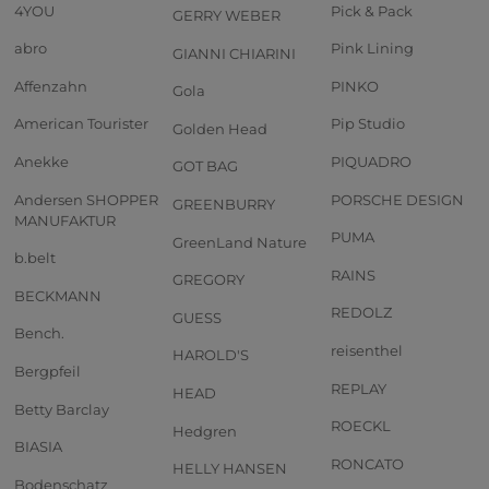
4YOU
Pick & Pack
GERRY WEBER
abro
Pink Lining
GIANNI CHIARINI
Affenzahn
PINKO
Gola
American Tourister
Pip Studio
Golden Head
Anekke
PIQUADRO
GOT BAG
Andersen SHOPPER
PORSCHE DESIGN
GREENBURRY
MANUFAKTUR
PUMA
GreenLand Nature
b.belt
RAINS
GREGORY
BECKMANN
REDOLZ
GUESS
Bench.
reisenthel
HAROLD'S
Bergpfeil
REPLAY
HEAD
Betty Barclay
ROECKL
Hedgren
BIASIA
RONCATO
HELLY HANSEN
Bodenschatz