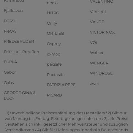
Farmhood
VALENTINO
neoxx
Fjällräven
Vanzetti
NITRO
FOSSIL
VAUDE
Oilily
FRAAS
VICTORINOX
ORTLIEB
FREDsBRUDER
VOi
Osprey
Fritzi aus Preußen
Walker
oxmox
FURLA
WENGER
pacsafe
Gabor
WINDROSE
Pactastic
Gabs
zwei
PATRIZIA PEPE
GEORGE GINA &
PICARD
LUCY
1) Unverbindliche Preisempfehlung des Herstellers / 2) Gilt nur
von Montag bis Freitag, Feiertage ausgeschlossen / 3) alle Preise
verstehen sich inkl. gesetzlicher Mehrwertsteuer und zuzüglich
Versandkosten / 4) Gilt für Lieferungen innerhalb Deutschlands