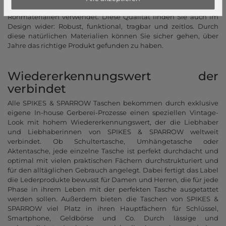
hochwertigem Leder gefertigt. Es werden ausschließlich beste
Rohmaterialien verwendet. Diese Qualität finden Sie auch im
Design wider: Robust, funktional, tragbar und zeitlos. Durch
diese natürlichen Materialien können Sie sicher gehen, über
Jahre das richtige Produkt gefunden zu haben.
Wiedererkennungswert der
verbindet
Alle SPIKES & SPARROW Taschen bekommen durch exklusive
eigene In-house Gerberei-Prozesse einen speziellen Vintage-
Look mit hohem Wiedererkennungswert, der die Liebhaber
und Liebhaberinnen von SPIKES & SPARROW weltweit
verbindet. Ob Schultertasche, Umhängetasche oder
Aktentasche, jede einzelne Tasche ist perfekt durchdacht und
optimal mit vielen praktischen Fächern durchstrukturiert und
für den alltäglichen Gebrauch angelegt. Dabei fertigt das Label
die Lederprodukte bewusst für Damen und Herren, die für jede
Phase in ihrem Leben mit der perfekten Tasche ausgetattet
werden sollen. Außerdem bieten die Taschen von SPIKES &
SPARROW viel Platz in ihren Hauptfächern für Schlüssel,
Smartphone, Geldbörse und Co. Durch lässige und