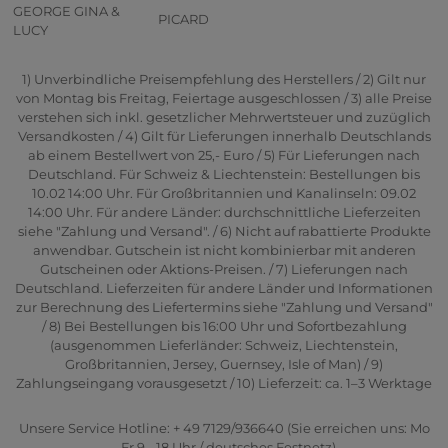
GEORGE GINA &
PICARD
LUCY
1) Unverbindliche Preisempfehlung des Herstellers / 2) Gilt nur
von Montag bis Freitag, Feiertage ausgeschlossen / 3) alle Preise
verstehen sich inkl. gesetzlicher Mehrwertsteuer und zuzüglich
Versandkosten / 4) Gilt für Lieferungen innerhalb Deutschlands
ab einem Bestellwert von 25,- Euro / 5) Für Lieferungen nach
Deutschland. Für Schweiz & Liechtenstein: Bestellungen bis
10.02 14:00 Uhr. Für Großbritannien und Kanalinseln: 09.02
14:00 Uhr. Für andere Länder: durchschnittliche Lieferzeiten
siehe "Zahlung und Versand". / 6) Nicht auf rabattierte Produkte
anwendbar. Gutschein ist nicht kombinierbar mit anderen
Gutscheinen oder Aktions-Preisen. / 7) Lieferungen nach
Deutschland. Lieferzeiten für andere Länder und Informationen
zur Berechnung des Liefertermins siehe "Zahlung und Versand"
/ 8) Bei Bestellungen bis 16:00 Uhr und Sofortbezahlung
(ausgenommen Lieferländer: Schweiz, Liechtenstein,
Großbritannien, Jersey, Guernsey, Isle of Man) / 9)
Zahlungseingang vorausgesetzt / 10) Lieferzeit: ca. 1–3 Werktage
Unsere Service Hotline: + 49 7129/936640 (Sie erreichen uns: Mo
- Fr 9 - 18 Uhr / deutsches Festnetz)