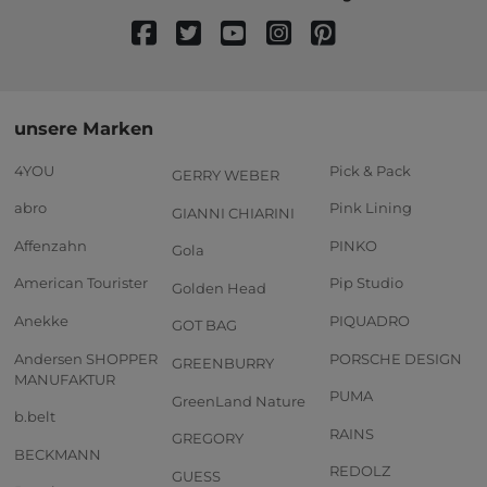
unsere Marken
4YOU
Pick & Pack
GERRY WEBER
abro
Pink Lining
GIANNI CHIARINI
Affenzahn
PINKO
Gola
American Tourister
Pip Studio
Golden Head
Anekke
PIQUADRO
GOT BAG
Andersen SHOPPER
PORSCHE DESIGN
GREENBURRY
MANUFAKTUR
PUMA
GreenLand Nature
b.belt
RAINS
GREGORY
BECKMANN
REDOLZ
GUESS