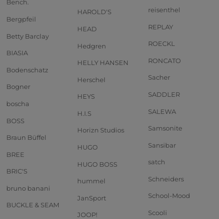
Bench.
reisenthel
HAROLD'S
Bergpfeil
REPLAY
HEAD
Betty Barclay
ROECKL
Hedgren
BIASIA
RONCATO
HELLY HANSEN
Bodenschatz
Sacher
Herschel
Bogner
SADDLER
HEYS
boscha
SALEWA
H.I.S
BOSS
Samsonite
Horizn Studios
Braun Büffel
Sansibar
HUGO
BREE
satch
HUGO BOSS
BRIC'S
Schneiders
hummel
bruno banani
School-Mood
JanSport
BUCKLE & SEAM
Scooli
JOOP!