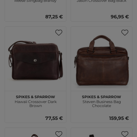
Reese Slingbag Brandy
Jason Crossover Bag Black
87,25 €
96,95 €
SPIKES & SPARROW
SPIKES & SPARROW
Hawaii Crossover Dark
Steven Business Bag
Brown
Chocolate
77,55 €
159,95 €