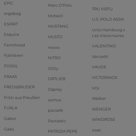
EPIC
Marc O'Polo
TRU VIRTU
ergobag
McNeill
U.S. POLO ASSN.
ESPRIT
MUSTANG
Unio Hamburg x
Esquire
Les Visionnaires
MUSTO
Farmhood
VALENTINO
neoxx
Fjällräven
Vanzetti
NITRO
FOSSIL
VAUDE
Oilily
FRAAS
VICTORINOX
ORTLIEB
FREDsBRUDER
VOi
Osprey
Fritzi aus Preußen
Walker
oxmox
FURLA
WENGER
pacsafe
Gabor
WINDROSE
Pactastic
Gabs
zwei
PATRIZIA PEPE