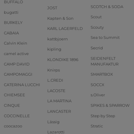
BUFFALO
SCOTCH & SODA
JOST
bugatti
Scout
Kapten & Son
BURKELY
Scouty
KARL LAGERFELD
CABAIA
Sea to Summit
kattbjoern
Calvin Klein
Secrid
kipling
camel active
SEIDENFELT
KLONDIKE 1896
CAMP DAVID
MANUFAKTUR
Knirps
CAMPOMAGGI
SMARTBOX
L.CREDI
CATERINA LUCCHI
SOCCX
LACOSTE
CHIEMSEE
s.Oliver
LA MARTINA
CINQUE
SPIKES & SPARROW
LANCASTER
COCCINELLE
Step by Step
Lässig
coocazoo
Stratic
Lazarotti