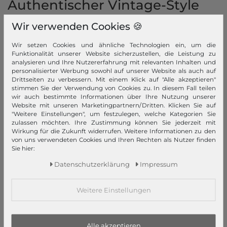
Authentischer Vintage-Style
Wir verwenden Cookies 🍪
Hochwertiges Leder aus bestem
Rohmaterial
Wir setzen Cookies und ähnliche Technologien ein, um die
Funktionalität unserer Website sicherzustellen, die Leistung zu
SPIKES & SPARROW ist eine niederländische Marke, die einen
analysieren und Ihre Nutzererfahrung mit relevanten Inhalten und
ausgezeichneten Ruf für seine Frauen-, Männer- und
personalisierter Werbung sowohl auf unserer Website als auch auf
Drittseiten zu verbessern. Mit einem Klick auf "Alle akzeptieren"
Businesstaschen
hat. Das Label gibt es mittlerweile in 25
stimmen Sie der Verwendung von Cookies zu. In diesem Fall teilen
Ländern, darunter die vereinigten Staaten, Russland und
wir auch bestimmte Informationen über Ihre Nutzung unserer
Skandinavien. Dieser internationale Erfolg basiert auf derer
Website mit unseren Marketingpartnern/Dritten. Klicken Sie auf
Überzeugung, dass eine Tasche kein Wegwerfprodukt ist,
"Weitere Einstellungen", um festzulegen, welche Kategorien Sie
sondern ein ständiger Begleiter und guter Freund. Die Marke
zulassen möchten. Ihre Zustimmung können Sie jederzeit mit
kehrt dabei absichtlich zurück zum natürlichen, genuinen
Wirkung für die Zukunft widerrufen. Weitere Informationen zu den
Vintage Look der Produkte.
von uns verwendeten Cookies und Ihren Rechten als Nutzer finden
Sie hier:
Daten­schutz­erklärung
Impressum
Ein Begleiter für die Ewigkeit in
verschieden Varianten
Weitere Einstellungen
Die Marke SPIKES & SPARROW macht überzeugende Produkte,
die eine hohe Begehrlichkeit haben, schön sind und Spaß bei
der Benutzung machen. Qualität steht dabei an erster Stelle
und daher sind alle
SPIKES & SPARROW Taschen
aus
Alle akzeptieren