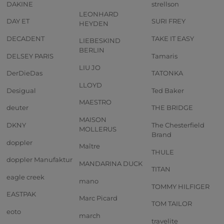
DAKINE
strellson
LEONHARD
DAY ET
SURI FREY
HEYDEN
DECADENT
TAKE IT EASY
LIEBESKIND
BERLIN
DELSEY PARIS
Tamaris
LIU JO
DerDieDas
TATONKA
LLOYD
Desigual
Ted Baker
MAESTRO
deuter
THE BRIDGE
MAISON
DKNY
The Chesterfield
MOLLERUS
Brand
doppler
Maître
THULE
doppler Manufaktur
MANDARINA DUCK
TITAN
eagle creek
mano
TOMMY HILFIGER
EASTPAK
Marc Picard
TOM TAILOR
eoto
march
travelite