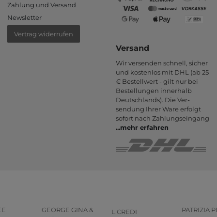
Zahlung und Versand
Newsletter
Vertrag widerrufen
Versand
Wir versenden schnell, sicher
und kostenlos mit DHL (ab 25
€ Bestell­wert - gilt nur bei
Bestel­lungen inner­halb
Deutsch­lands). Die Ver­
sendung Ihrer Ware er­folgt
sofort nach Zahlungs­eingang
...
mehr erfahren
EE
GEORGE GINA &
PATRIZIA 
L.CREDI