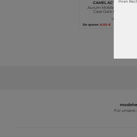
camel active
Ihren Rech
Aurum Mobile Phone
Case Dark Blue
49,99 €
UVP
41,99 €
Sie sparen
8,00 €
modeher
Für unsere