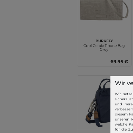
BURKELY
Cool Colbie Phone Bag
Grey
69,95 €
Wir v
Wir setze
sicherzus
und pers
verbessern
diesem Fa
unseren M
welche Ka
für die Z