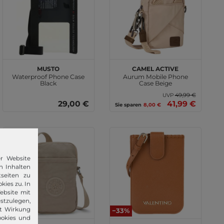
MUSTO
camel active
Waterproof Phone Case
Aurum Mobile Phone
Black
Case Beige
49,99 €
UVP
29,00 €
41,99 €
Sie sparen
8,00 €
er Website
n Inhalten
seiten zu
kies zu. In
ebsite mit
stzulegen,
it Wirkung
−33%
ookies und