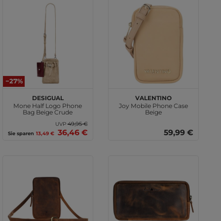
−27%
Desigual
VALENTINO
Mone Half Logo Phone
Joy Mobile Phone Case
Bag Beige Crude
Beige
49,95 €
UVP
36,46 €
59,99 €
Sie sparen
13,49 €