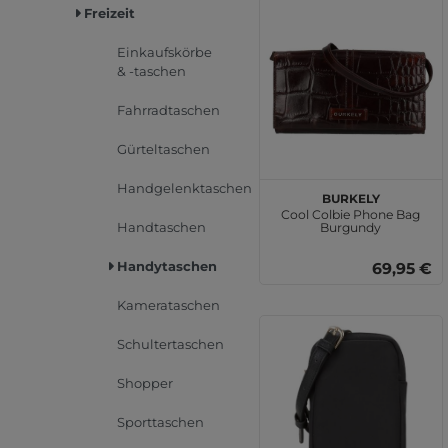
Freizeit
Einkaufskörbe
& -taschen
Fahrradtaschen
Gürteltaschen
Handgelenktaschen
BURKELY
Cool Colbie Phone Bag
Handtaschen
Burgundy
Handytaschen
69,95 €
Kamerataschen
Schultertaschen
Shopper
Sporttaschen