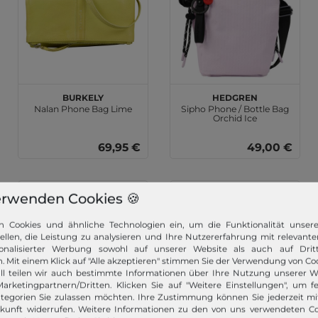
BURKELY
Hedgren
Nalan Phone Bag Lime
Sipho Phone / Bottle Bag
Orchid Ice
69,95 €
49,00 €
erwenden Cookies 🍪
n Cookies und ähnliche Technologien ein, um die Funktionalität unser
tellen, die Leistung zu analysieren und Ihre Nutzererfahrung mit relevante
onalisierter Werbung sowohl auf unserer Website als auch auf Dritt
. Mit einem Klick auf "Alle akzeptieren" stimmen Sie der Verwendung von Coo
ll teilen wir auch bestimmte Informationen über Ihre Nutzung unserer W
arketingpartnern/Dritten. Klicken Sie auf "Weitere Einstellungen", um fe
tegorien Sie zulassen möchten. Ihre Zustimmung können Sie jederzeit m
ukunft widerrufen. Weitere Informationen zu den von uns verwendeten C