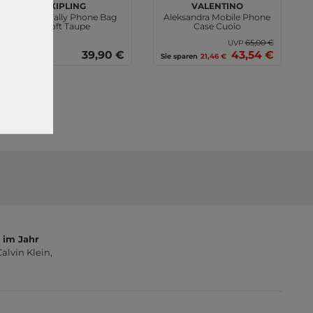
kipling
VALENTINO
Classic Tally Phone Bag
Aleksandra Mobile Phone
Soft Taupe
Case Cuoio
65,00 €
UVP
39,90 €
43,54 €
Sie sparen
21,46 €
 im Jahr
lvin Klein,