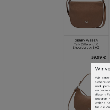
GERRY WEBER
Talk Different 1.0
Shoulderbag SHZ
Portabella
59,99 €
Wir v
Wir setze
sicherzus
und pers
verbessern
diesem Fa
unseren M
welche Ka
für die Z