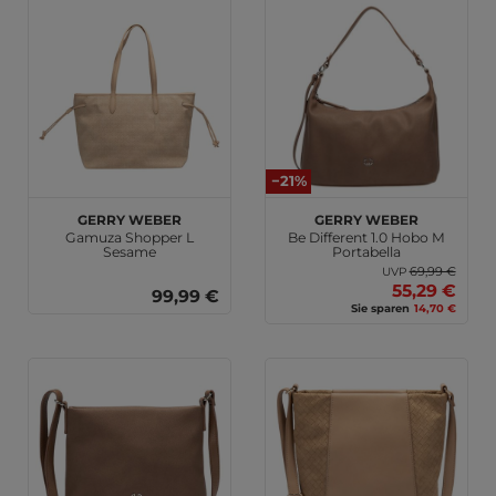
−21%
GERRY WEBER
GERRY WEBER
Gamuza Shopper L
Be Different 1.0 Hobo M
Sesame
Portabella
69,99 €
UVP
55,29 €
99,99 €
Sie sparen
14,70 €