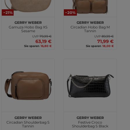
−21%
−20%
GERRY WEBER
GERRY WEBER
Gamuza Hobo Bag XS
Circadian Hobo Bag M
Sesame
Tannin
79,99 €
89,99 €
UVP
UVP
63,19 €
71,99 €
Sie sparen
16,80 €
Sie sparen
18,00 €
GERRY WEBER
GERRY WEBER
Circadian Shoulderbag S
Festive Croco
Tannin
Shoulderbag S Black