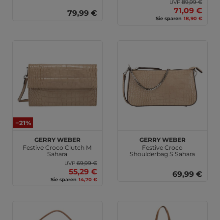
89,99 €
UVP
71,09 €
79,99 €
Sie sparen
18,90 €
−21%
GERRY WEBER
GERRY WEBER
Festive Croco Clutch M
Festive Croco
Sahara
Shoulderbag S Sahara
69,99 €
UVP
55,29 €
69,99 €
Sie sparen
14,70 €