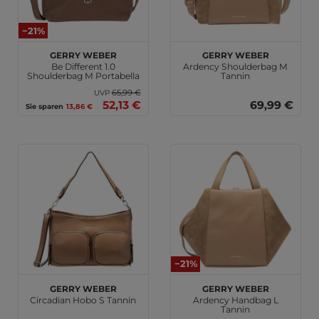
−21%
GERRY WEBER
GERRY WEBER
Be Different 1.0
Ardency Shoulderbag M
Shoulderbag M Portabella
Tannin
65,99 €
UVP
52,13 €
69,99 €
Sie sparen
13,86 €
−21%
GERRY WEBER
GERRY WEBER
Circadian Hobo S Tannin
Ardency Handbag L
Tannin