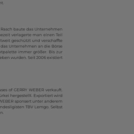
t.
e. Rasch baute das Unternehmen
eit verlagerte man einen Teil
tweit geschützt und verschaffte
ing das Unternehmen an die Börse
tpalette immer größer. Bis zur
eben wurden. Seit 2006 existiert
ses of GERRY WEBER verkauft.
ei hergestellt. Exportiert wird
 WEBER sponsert unter anderem
ndesligisten TBV Lemgo. Selbst
n.