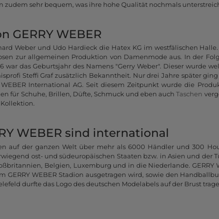
hen zudem sehr bequem, was ihre hohe Qualität nochmals unterstreich
von GERRY WEBER
hard Weber und Udo Hardieck die Hatex KG im westfälischen Hall
sen zur allgemeinen Produktion von Damenmode aus. In der Folgez
86 war das Geburtsjahr des Namens "Gerry Weber". Dieser wurde wel
sprofi Steffi Graf zusätzlich Bekanntheit. Nur drei Jahre später g
WEBER International AG. Seit diesem Zeitpunkt wurde die Produk
n für Schuhe, Brillen, Düfte, Schmuck und eben auch
Taschen
verg
Kollektion.
RY WEBER sind international
 auf der ganzen Welt über mehr als 6000 Händler und 300 Hou
iegend ost- und südeuropäischen Staaten bzw. in Asien und der Türk
oßbritannien, Belgien, Luxemburg und in die Niederlande. GERRY
 im GERRY WEBER Stadion ausgetragen wird, sowie den Handballbu
lefeld durfte das Logo des deutschen Modelabels auf der Brust trage