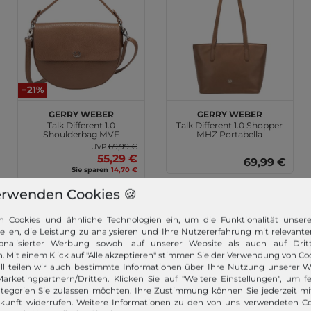
−21%
GERRY WEBER
GERRY WEBER
Talk Different 1.0
Talk Different 1.0 Shopper
Shoulderbag MVF
MHZ Portabella
Portabella
69,99 €
UVP
55,29 €
69,99 €
Sie sparen
14,70 €
erwenden Cookies 🍪
n Cookies und ähnliche Technologien ein, um die Funktionalität unser
tellen, die Leistung zu analysieren und Ihre Nutzererfahrung mit relevante
onalisierter Werbung sowohl auf unserer Website als auch auf Dritt
. Mit einem Klick auf "Alle akzeptieren" stimmen Sie der Verwendung von Coo
ll teilen wir auch bestimmte Informationen über Ihre Nutzung unserer W
arketingpartnern/Dritten. Klicken Sie auf "Weitere Einstellungen", um fe
tegorien Sie zulassen möchten. Ihre Zustimmung können Sie jederzeit m
ukunft widerrufen. Weitere Informationen zu den von uns verwendeten C