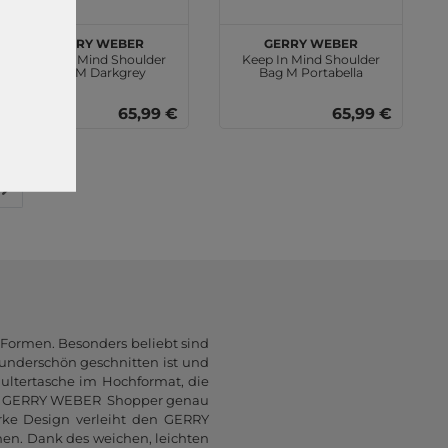
GERRY WEBER
GERRY WEBER
Keep In Mind Shoulder
Keep In Mind Shoulder
Bag M Darkgrey
Bag M Portabella
65,99 €
65,99 €
Formen. Besonders beliebt sind
wunderschön geschnitten ist und
hultertasche im Hochformat, die
t der GERRY WEBER Shopper genau
arke Design verleiht den GERRY
en. Dank des weichen, leichten