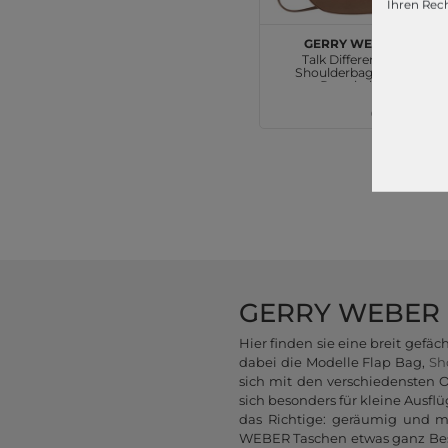
Ihren Rech
GERRY WEBER
Talk Different 1.0
Shoulderbag SHZ1
Portabella
69,99 €
GERRY WEBER - 
Hier finden sie eine breit ge
dabei die Modelle Flap Bag,
Sh
sich mit den verschiedensten O
sich besonders für kleine Ausf
das Richtige: geräumig und mo
WEBER Taschen etwas ganz Beso