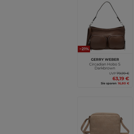
−21%
GERRY WEBER
Circadian Hobo S
Darkbrown
79,99 €
UVP
63,19 €
Sie sparen
16,80 €