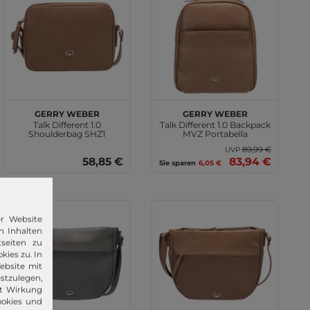
GERRY WEBER
GERRY WEBER
Talk Different 1.0
Talk Different 1.0 Backpack
Shoulderbag SHZ1
MVZ Portabella
Portabella
89,99 €
UVP
58,85 €
83,94 €
Sie sparen
6,05 €
er Website
n Inhalten
seiten zu
kies zu. In
ebsite mit
stzulegen,
it Wirkung
ookies und