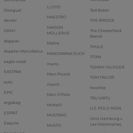
LLOYD
Desigual
Ted Baker
MAESTRO
deuter
THE BRIDGE
MAISON
DKNY
The Chesterfield
MOLLERUS
Brand
doppler
Maître
THULE
doppler Manufaktur
MANDARINA DUCK
TITAN
eagle creek
mano
TOMMY HILFIGER
EASTPAK
Marc Picard
TOM TAILOR
eoto
march
travelite
EPIC
Marc O'Polo
TRU VIRTU
ergobag
McNeill
U.S. POLO ASSN.
ESPRIT
MUSTANG
Unio Hamburg x
Esquire
Les Visionnaires
MUSTO