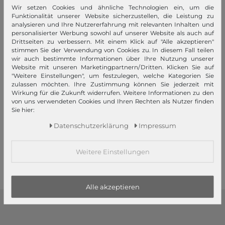
Wir setzen Cookies und ähnliche Technologien ein, um die
Funktionalität unserer Website sicherzustellen, die Leistung zu
analysieren und Ihre Nutzererfahrung mit relevanten Inhalten und
personalisierter Werbung sowohl auf unserer Website als auch auf
Drittseiten zu verbessern. Mit einem Klick auf "Alle akzeptieren"
stimmen Sie der Verwendung von Cookies zu. In diesem Fall teilen
wir auch bestimmte Informationen über Ihre Nutzung unserer
Website mit unseren Marketingpartnern/Dritten. Klicken Sie auf
"Weitere Einstellungen", um festzulegen, welche Kategorien Sie
zulassen möchten. Ihre Zustimmung können Sie jederzeit mit
VALENTINO
VALENTINO
Wirkung für die Zukunft widerrufen. Weitere Informationen zu den
Estro Credit Card Case Navy
Estro Credit Card Case Nero
von uns verwendeten Cookies und Ihren Rechten als Nutzer finden
Sie hier:
45,00 €
UVP
Daten­schutz­erklärung
Impressum
37,25 €
35,00 €
1
2
3
Weitere Einstellungen
Alle akzeptieren