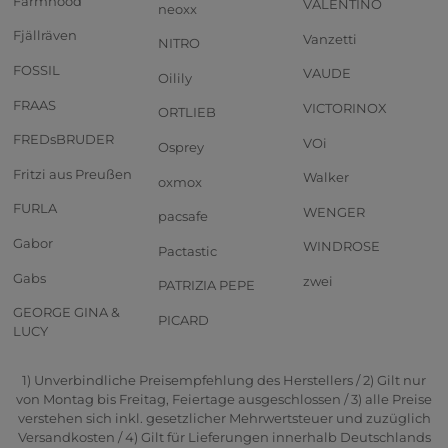
Farmhood
VALENTINO
neoxx
Fjällräven
Vanzetti
NITRO
FOSSIL
VAUDE
Oilily
FRAAS
VICTORINOX
ORTLIEB
FREDsBRUDER
VOi
Osprey
Fritzi aus Preußen
Walker
oxmox
FURLA
WENGER
pacsafe
Gabor
WINDROSE
Pactastic
Gabs
zwei
PATRIZIA PEPE
GEORGE GINA &
PICARD
LUCY
1) Unverbindliche Preisempfehlung des Herstellers / 2) Gilt nur
von Montag bis Freitag, Feiertage ausgeschlossen / 3) alle Preise
verstehen sich inkl. gesetzlicher Mehrwertsteuer und zuzüglich
Versandkosten / 4) Gilt für Lieferungen innerhalb Deutschlands