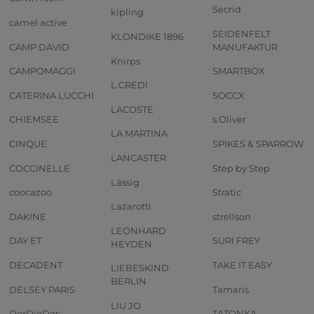
Secrid
kipling
camel active
SEIDENFELT
KLONDIKE 1896
CAMP DAVID
MANUFAKTUR
Knirps
CAMPOMAGGI
SMARTBOX
L.CREDI
CATERINA LUCCHI
SOCCX
LACOSTE
CHIEMSEE
s.Oliver
LA MARTINA
CINQUE
SPIKES & SPARROW
LANCASTER
COCCINELLE
Step by Step
Lässig
coocazoo
Stratic
Lazarotti
DAKINE
strellson
LEONHARD
DAY ET
SURI FREY
HEYDEN
DECADENT
TAKE IT EASY
LIEBESKIND
BERLIN
DELSEY PARIS
Tamaris
LIU JO
DerDieDas
TATONKA