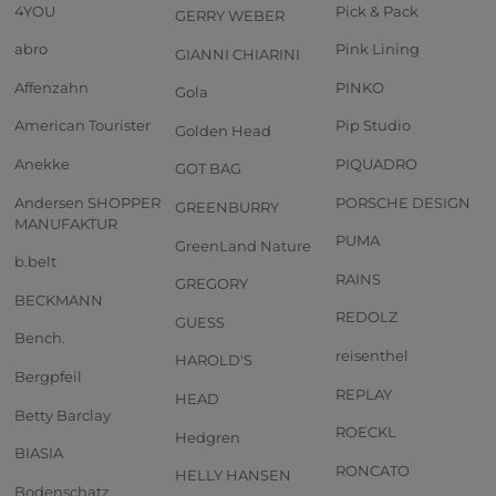
4YOU
Pick & Pack
GERRY WEBER
abro
Pink Lining
GIANNI CHIARINI
Affenzahn
PINKO
Gola
American Tourister
Pip Studio
Golden Head
Anekke
PIQUADRO
GOT BAG
Andersen SHOPPER
PORSCHE DESIGN
GREENBURRY
MANUFAKTUR
PUMA
GreenLand Nature
b.belt
RAINS
GREGORY
BECKMANN
REDOLZ
GUESS
Bench.
reisenthel
HAROLD'S
Bergpfeil
REPLAY
HEAD
Betty Barclay
ROECKL
Hedgren
BIASIA
RONCATO
HELLY HANSEN
Bodenschatz