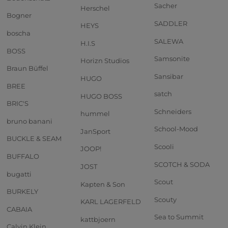
Sacher
Herschel
Bogner
SADDLER
HEYS
boscha
SALEWA
H.I.S
BOSS
Samsonite
Horizn Studios
Braun Büffel
Sansibar
HUGO
BREE
satch
HUGO BOSS
BRIC'S
Schneiders
hummel
bruno banani
School-Mood
JanSport
BUCKLE & SEAM
Scooli
JOOP!
BUFFALO
SCOTCH & SODA
JOST
bugatti
Scout
Kapten & Son
BURKELY
Scouty
KARL LAGERFELD
CABAIA
Sea to Summit
kattbjoern
Calvin Klein