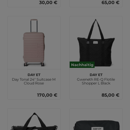
30,00 €
65,00 €
Nachhaltig
DAY ET
DAY ET
Day Tonal 24" Suitcase M
Gweneth RE-Q Flotile
Cloud Rose
Shopper L Black
170,00 €
85,00 €