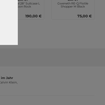
Day Tonal 28" Suitcase L
Gweneth RE-Q Flotile
Moon Rock
Shopper M Black
190,00 €
75,00 €
 im Jahr
lvin Klein,