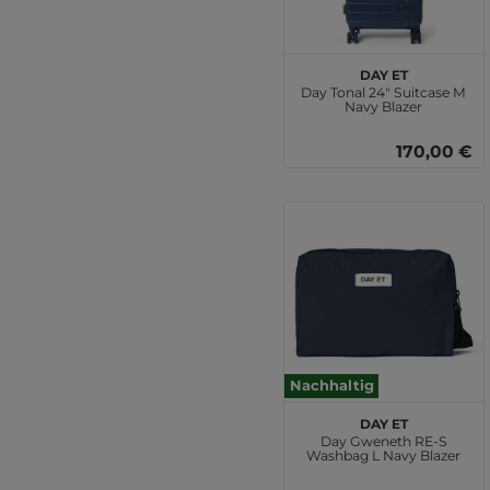
DAY ET
Day Tonal 24" Suitcase M
Navy Blazer
170,00 €
Nachhaltig
DAY ET
Day Gweneth RE-S
Washbag L Navy Blazer