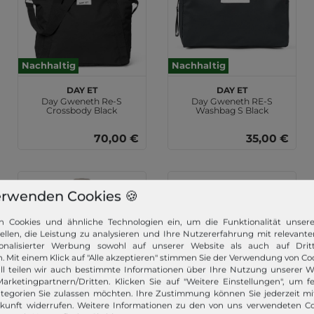
Nachhaltig
Nachhaltig
DAY ET
DAY ET
Day Gweneth Re-S
Day Gweneth RE-S
Crossbody Black
Washbag S Black
70,00 €
35,00 €
erwenden Cookies 🍪
n Cookies und ähnliche Technologien ein, um die Funktionalität unser
tellen, die Leistung zu analysieren und Ihre Nutzererfahrung mit relevante
onalisierter Werbung sowohl auf unserer Website als auch auf Dritt
. Mit einem Klick auf "Alle akzeptieren" stimmen Sie der Verwendung von Coo
ll teilen wir auch bestimmte Informationen über Ihre Nutzung unserer W
arketingpartnern/Dritten. Klicken Sie auf "Weitere Einstellungen", um fe
Nachhaltig
tegorien Sie zulassen möchten. Ihre Zustimmung können Sie jederzeit m
ukunft widerrufen. Weitere Informationen zu den von uns verwendeten C
DAY ET
DAY ET