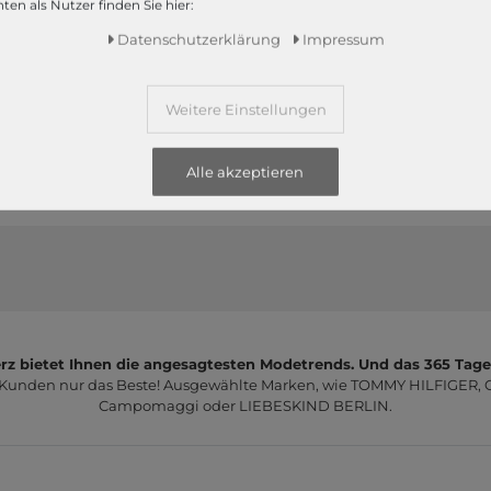
ten als Nutzer finden Sie hier:
Day Tonal 24" Suitcase M
Day Gweneth RE-S Bum
Moon Rock
Bag Navy Blazer
Daten­schutz­erklärung
Impressum
170,00 €
47,00 €
Weitere Einstellungen
1
2
3
Alle akzeptieren
z bietet Ihnen die angesagtesten Modetrends. Und das 365 Tage
 Kunden nur das Beste! Ausgewählte Marken, wie TOMMY HILFIGER, Ca
Campomaggi oder LIEBESKIND BERLIN.