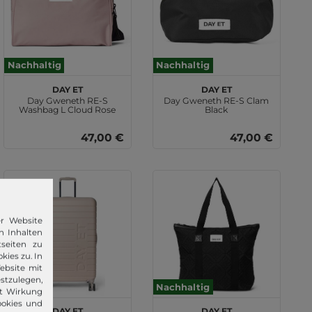
Nachhaltig
Nachhaltig
DAY ET
DAY ET
Day Gweneth RE-S
Day Gweneth RE-S Clam
Washbag L Cloud Rose
Black
47,00 €
47,00 €
er Website
n Inhalten
seiten zu
kies zu. In
ebsite mit
stzulegen,
Nachhaltig
it Wirkung
ookies und
DAY ET
DAY ET