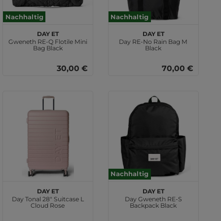
Nachhaltig
Nachhaltig
DAY ET
DAY ET
Gweneth RE-Q Flotile Mini
Day RE-No Rain Bag M
Bag Black
Black
30,00 €
70,00 €
Nachhaltig
DAY ET
DAY ET
Day Tonal 28" Suitcase L
Day Gweneth RE-S
Cloud Rose
Backpack Black