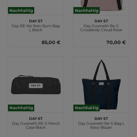
Nachhaltig
Nachhaltig
DAY ET
DAY ET
Day RE-No Rain Bum Bag
Day Gweneth Re-S
L Black
Crossbody Cloud Rose
85,00 €
70,00 €
Nachhaltig
Nachhaltig
DAY ET
DAY ET
Day Gweneth RE-S Pencil
Day Gweneth Re-S Bag L
Case Black
Navy Blazer