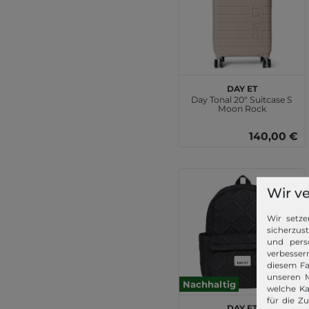
DAY ET
Day Tonal 20" Suitcase S
Moon Rock
140,00 €
Wir v
Wir setze
sicherzus
und pers
verbessern
diesem Fa
unseren M
Nachhaltig
welche Ka
für die Z
DAY ET