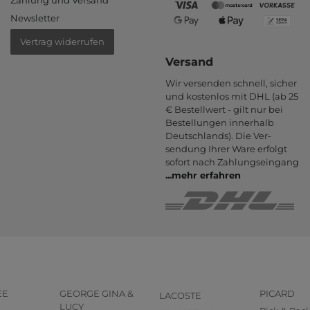
Zahlung und Versand
Newsletter
Vertrag widerrufen
Versand
Wir versenden schnell, sicher
und kostenlos mit DHL (ab 25
€ Bestell­wert - gilt nur bei
Bestel­lungen inner­halb
Deutsch­lands). Die Ver­
sendung Ihrer Ware er­folgt
sofort nach Zahlungs­eingang
...
mehr erfahren
EE
GEORGE GINA &
PICARD
LACOSTE
LUCY