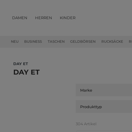
DAMEN
HERREN
KINDER
PRODUKTE
NEU
BUSINESS
TASCHEN
GELDBÖRSEN
RUCKSÄCKE
R
DAY ET
DAY ET
Marke
Produkttyp
304 Artikel