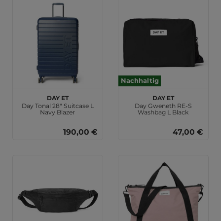
Nachhaltig
DAY ET
DAY ET
Day Tonal 28" Suitcase L
Day Gweneth RE-S
Navy Blazer
Washbag L Black
190,00 €
47,00 €