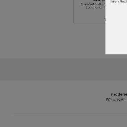
Ihren Rech
Gweneth RE-Q Flotile
Backpack Black
115,00 €
modeher
Für unsere