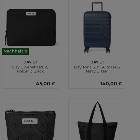
Nachhaltig
DAY ET
DAY ET
Day Gweneth RE-S
Day Tonal 20" Suitcase S
Folder13 Black
Navy Blazer
45,00 €
140,00 €