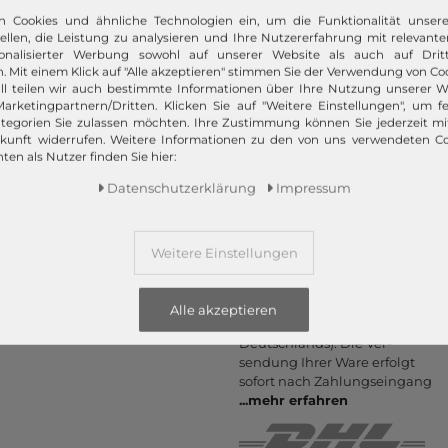
Informationen
Zahlungsarten
n Cookies und ähnliche Technologien ein, um die Funktionalität unser
tellen, die Leistung zu analysieren und Ihre Nutzererfahrung mit relevante
PayPal, Kauf auf Rechnung,
Kontakt
onalisierter Werbung sowohl auf unserer Website als auch auf Dritt
Amazon Pay, Vor­kasse,
Rücksendung
. Mit einem Klick auf "Alle akzeptieren" stimmen Sie der Verwendung von Coo
Kredit­karte, Apple Pay,
ll teilen wir auch bestimmte Informationen über Ihre Nutzung unserer W
Rückrufservice
Google Pay
...
mehr erfahren
arketingpartnern/Dritten. Klicken Sie auf "Weitere Einstellungen", um fe
Hilfe & FAQ
tegorien Sie zulassen möchten. Ihre Zustimmung können Sie jederzeit m
ukunft widerrufen. Weitere Informationen zu den von uns verwendeten C
Zahlung und Versand
ten als Nutzer finden Sie hier:
Newsletter
Daten­schutz­erklärung
Impressum
Vertrag widerrufen
Versand
Weitere Einstellungen
Wir versenden schnell, sicher
und kostenlos mit DHL (ab 25
€ Bestell­wert - gilt nur bei
Alle akzeptieren
Bestel­lungen inner­halb
Deutsch­lands). Die Ver­
sendung Ihrer Ware er­folgt
sofort nach Zahlungs­eingang
...
mehr erfahren