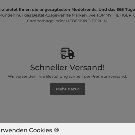
z bietet Ihnen die angesagtesten Modetrends. Und das 365 Tage
 Kunden nur das Beste! Ausgewählte Marken, wie TOMMY HILFIGER, Ca
Campomaggi oder LIEBESKIND BERLIN.
Schneller Versand!
Wir versenden Ihre Bestellung schnell per Premiumversand.
Mehr dazu!
erwenden Cookies 🍪