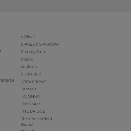
s.Oliver
k
SPIKES & SPARROW
g
Step by Step
Stratic
strellson
O
SURI FREY
DESIGN
TAKE IT EASY
Tamaris
TATONKA
Ted Baker
THE BRIDGE
The Chesterfield
Brand