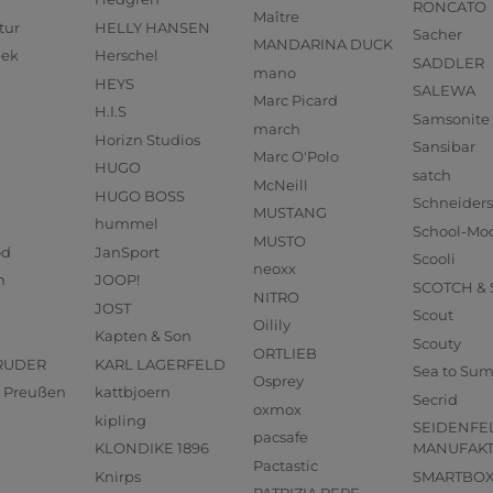
RONCATO
Maître
tur
HELLY HANSEN
Sacher
MANDARINA DUCK
eek
Herschel
SADDLER
mano
HEYS
SALEWA
Marc Picard
H.I.S
Samsonite
march
Horizn Studios
Sansibar
Marc O'Polo
HUGO
satch
McNeill
HUGO BOSS
Schneider
MUSTANG
hummel
School-Mo
MUSTO
od
JanSport
Scooli
neoxx
n
JOOP!
SCOTCH &
NITRO
JOST
Scout
Oilily
Kapten & Son
Scouty
ORTLIEB
RUDER
KARL LAGERFELD
Sea to Su
Osprey
us Preußen
kattbjoern
Secrid
oxmox
kipling
SEIDENFE
pacsafe
KLONDIKE 1896
MANUFAK
Pactastic
Knirps
SMARTBO