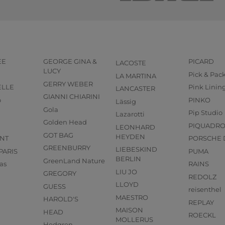
EE
GEORGE GINA &
PICARD
LACOSTE
LUCY
Pick & Pac
LA MARTINA
GERRY WEBER
ELLE
Pink Linin
LANCASTER
GIANNI CHIARINI
o
PINKO
Lässig
Gola
Pip Studio
Lazarotti
Golden Head
PIQUADR
LEONHARD
GOT BAG
HEYDEN
NT
PORSCHE 
GREENBURRY
LIEBESKIND
PARIS
PUMA
BERLIN
GreenLand Nature
as
RAINS
LIU JO
GREGORY
REDOLZ
LLOYD
GUESS
reisenthel
MAESTRO
HAROLD'S
REPLAY
MAISON
HEAD
ROECKL
MOLLERUS
Hedgren