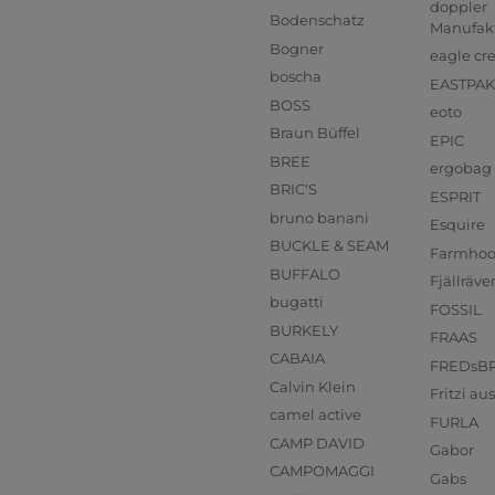
doppler
Bodenschatz
Manufak
Bogner
eagle cr
boscha
EASTPAK
BOSS
eoto
Braun Büffel
EPIC
BREE
ergobag
BRIC'S
ESPRIT
bruno banani
Esquire
BUCKLE & SEAM
Farmho
BUFFALO
Fjällräve
bugatti
FOSSIL
BURKELY
FRAAS
CABAIA
FREDsB
Calvin Klein
Fritzi a
camel active
FURLA
CAMP DAVID
Gabor
CAMPOMAGGI
Gabs