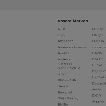
unsere Marken
4YOU
CHIEMS
abro
CINQUE
Affenzahn
COCCIN
American Tourister
coocazo
Anekke
DAKINE
Andersen
DAY ET
SHOPPER
DECADE
MANUFAKTUR
DELSEY 
b.belt
DerDieD
BECKMANN
Desigual
Bench.
deuter
Bergpfeil
DKNY
Betty Barclay
doppler
BIASIA