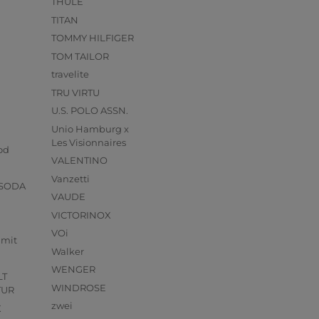
THULE
TITAN
TOMMY HILFIGER
TOM TAILOR
travelite
TRU VIRTU
U.S. POLO ASSN.
Unio Hamburg x
s
Les Visionnaires
od
VALENTINO
Vanzetti
 SODA
VAUDE
VICTORINOX
VOi
mmit
Walker
WENGER
LT
WINDROSE
TUR
zwei
X