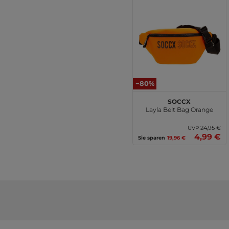
−80%
SOCCX
Layla Belt Bag Orange
24,95 €
UVP
4,99 €
Sie sparen
19,96 €