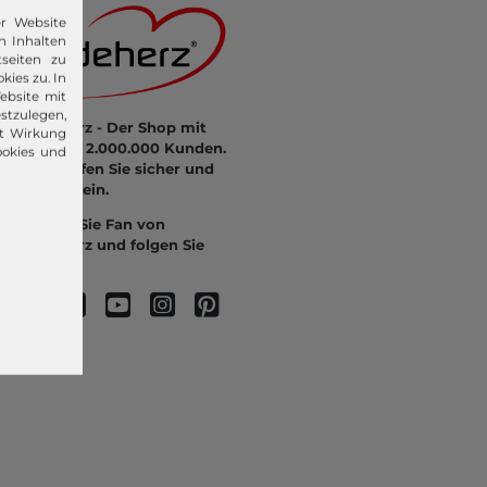
er Website
n Inhalten
seiten zu
kies zu. In
ebsite mit
stzulegen,
modeherz - Der Shop mit
it Wirkung
mehr als 2.000.000 Kunden.
ookies und
Hier kaufen Sie sicher und
bequem ein.
Werden Sie Fan von
modeherz und folgen Sie
uns: