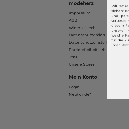
modeherz
Wir setze
sicherzus
Impressum
und pers
AGB
verbessern
diesem Fa
Widerrufsrecht
unseren M
Datenschutzerklärung
welche Ka
für die Z
Datenschutzeinstellungen
Ihren Rech
Barrierefreiheitserklärung
Jobs
Unsere Stores
Mein Konto
Login
Neukunde?