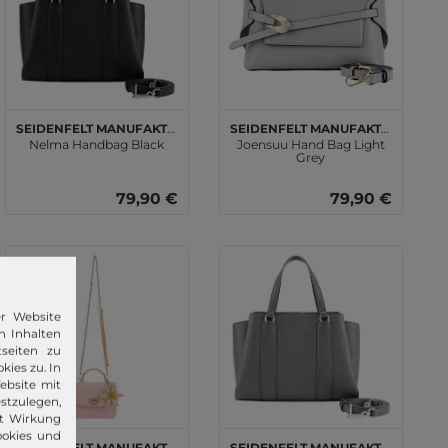
SEIDENFELT MANUFAKTUR
SEIDENFELT MANUFAKTUR
Nelma Handbag Black
Joensuu Hand Bag Light
Grey
79,90 €
79,90 €
er Website
n Inhalten
seiten zu
kies zu. In
ebsite mit
stzulegen,
it Wirkung
ookies und
SEIDENFELT MANUFAKTUR
SEIDENFELT MANUFAKTUR