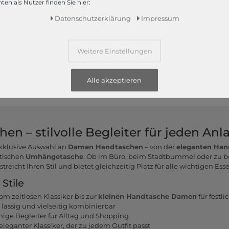
ten als Nutzer finden Sie hier:
Hamina Handbag Cream
Nelma Mini Handbag
Light Grey
Daten­schutz­erklärung
Impressum
79,90 €
69,90 €
Weitere Einstellungen
1
2
3
Alle akzeptieren
 – stilvolle Begleiter für jeden Anl
exklusive Auswahl an
Damen Handtaschen
– von der
eleganten Han
ktischen
Umhängetasche
. Ob im Büro, beim Stadtbummel oder zu b
treicht Ihren Stil und bietet gleichzeitig Platz für alle wichtigen Esse
Stile
om zeitlosen Klassiker bis zur
kleinen Handtasche Damen
für festli
 lässig und vielseitig kombinierbar
ige Begleiter für Alltag und Shopping
eleganter Klassiker, der zu jedem Outfit passt