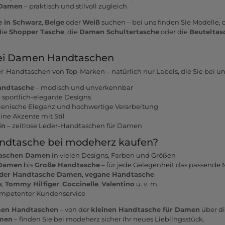
 Damen
– praktisch und stilvoll zugleich
 in Schwarz
,
Beige
oder
Weiß
suchen – bei uns finden Sie Modelle, d
die
Shopper Tasche
, die
Damen Schultertasche
oder die
Beuteltas
bei Damen Handtaschen
r-Handtaschen von Top-Marken – natürlich nur Labels, die Sie bei u
andtasche
– modisch und unverkennbar
 sportlich-elegante Designs
lienische Eleganz und hochwertige Verarbeitung
ine Akzente mit Stil
in
– zeitlose Leder-Handtaschen für Damen
ndtasche bei modeherz kaufen?
aschen Damen
in vielen Designs, Farben und Größen
 Damen
bis
Große Handtasche
– für jede Gelegenheit das passende 
der Handtasche Damen
,
vegane Handtasche
s
,
Tommy Hilfiger
,
Coccinelle
,
Valentino
u. v. m.
ompetenter Kundenservice
en Handtaschen
– von der
kleinen Handtasche für Damen
über d
amen
– finden Sie bei modeherz sicher Ihr neues Lieblingsstück.