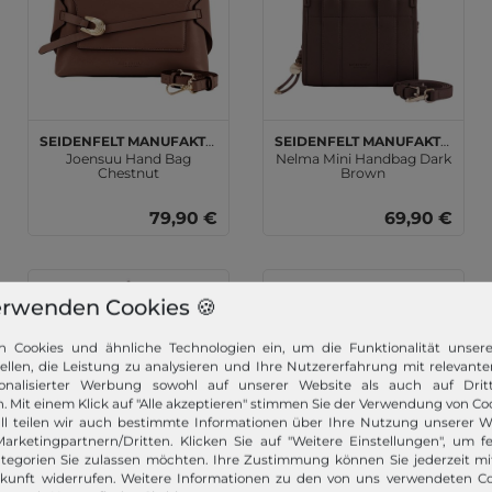
SEIDENFELT MANUFAKTUR
SEIDENFELT MANUFAKTUR
Joensuu Hand Bag
Nelma Mini Handbag Dark
Chestnut
Brown
79,90 €
69,90 €
erwenden Cookies 🍪
n Cookies und ähnliche Technologien ein, um die Funktionalität unser
tellen, die Leistung zu analysieren und Ihre Nutzererfahrung mit relevante
onalisierter Werbung sowohl auf unserer Website als auch auf Dritt
. Mit einem Klick auf "Alle akzeptieren" stimmen Sie der Verwendung von Coo
ll teilen wir auch bestimmte Informationen über Ihre Nutzung unserer W
arketingpartnern/Dritten. Klicken Sie auf "Weitere Einstellungen", um fe
tegorien Sie zulassen möchten. Ihre Zustimmung können Sie jederzeit m
ukunft widerrufen. Weitere Informationen zu den von uns verwendeten C
SEIDENFELT MANUFAKTUR
SEIDENFELT MANUFAKTUR