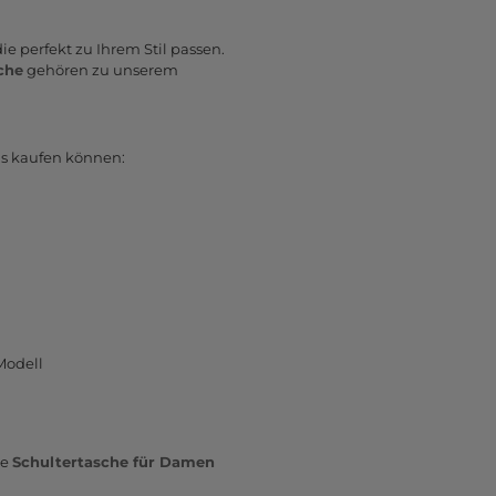
ie perfekt zu Ihrem Stil passen.
che
gehören zu unserem
ns kaufen können:
Modell
ie
Schultertasche für Damen