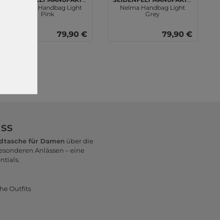
Hamina Handbag Light
Nelma Handbag Light
Pink
Grey
79,90 €
79,90 €
ass
dtasche für Damen
über die
esonderen Anlässen – eine
ntials.
che Outfits