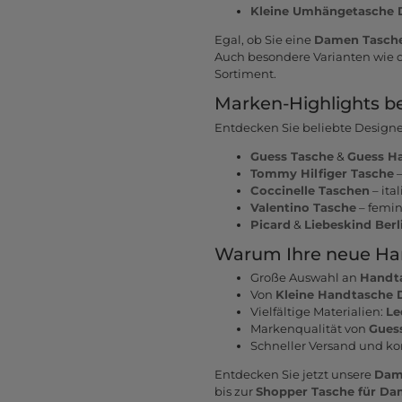
Kleine Umhängetasche
Egal, ob Sie eine
Damen Tasche
Auch besondere Varianten wie 
Sortiment.
Marken-Highlights 
Entdecken Sie beliebte Designe
Guess Tasche
&
Guess H
Tommy Hilfiger Tasche
–
Coccinelle Taschen
– ita
Valentino Tasche
– femin
Picard
&
Liebeskind Berl
Warum Ihre neue Ha
Große Auswahl an
Handt
Von
Kleine Handtasche
Vielfältige Materialien:
Le
Markenqualität von
Gues
Schneller Versand und k
Entdecken Sie jetzt unsere
Dam
bis zur
Shopper Tasche für D