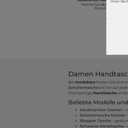
Ihren Rech
Nelma Handbag Dark
Brown
79,90 €
Damen Handtaschen
Bei
modeherz
finden Sie eine 
Schultertasche
bis hin zur pra
hochwertige
Handtasche
unters
Beliebte Modelle und 
Handtaschen Damen
– v
Schultertasche Damen
–
Shopper Tasche
– geräum
Schwarze Handtasche
– 