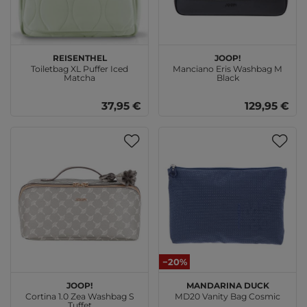
reisenthel
JOOP!
Toiletbag XL Puffer Iced
Manciano Eris Washbag M
Matcha
Black
37,95 €
129,95 €
−20%
JOOP!
MANDARINA DUCK
Cortina 1.0 Zea Washbag S
MD20 Vanity Bag Cosmic
Tuffet