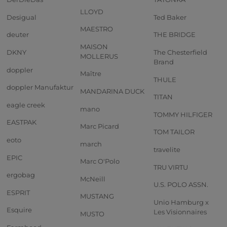
LLOYD
Desigual
Ted Baker
MAESTRO
deuter
THE BRIDGE
MAISON
DKNY
The Chesterfield
MOLLERUS
Brand
doppler
Maître
THULE
doppler Manufaktur
MANDARINA DUCK
TITAN
eagle creek
mano
TOMMY HILFIGER
EASTPAK
Marc Picard
TOM TAILOR
eoto
march
travelite
EPIC
Marc O'Polo
TRU VIRTU
ergobag
McNeill
U.S. POLO ASSN.
ESPRIT
MUSTANG
Unio Hamburg x
Esquire
Les Visionnaires
MUSTO