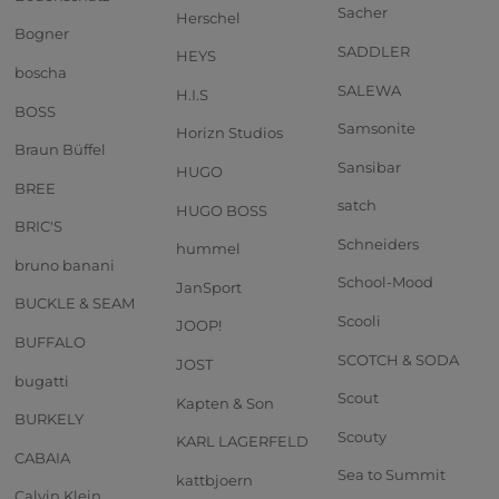
Sacher
Herschel
Bogner
SADDLER
HEYS
boscha
SALEWA
H.I.S
BOSS
Samsonite
Horizn Studios
Braun Büffel
Sansibar
HUGO
BREE
satch
HUGO BOSS
BRIC'S
Schneiders
hummel
bruno banani
School-Mood
JanSport
BUCKLE & SEAM
Scooli
JOOP!
BUFFALO
SCOTCH & SODA
JOST
bugatti
Scout
Kapten & Son
BURKELY
Scouty
KARL LAGERFELD
CABAIA
Sea to Summit
kattbjoern
Calvin Klein