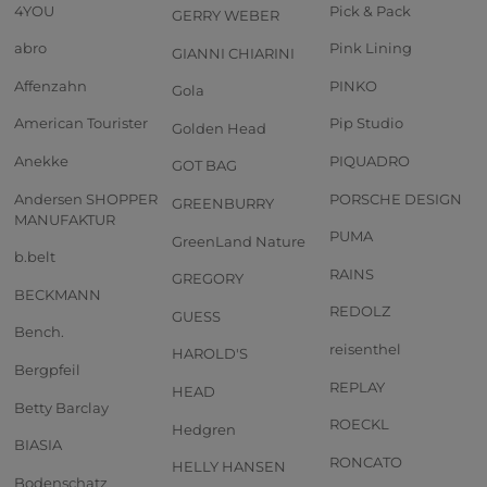
4YOU
Pick & Pack
GERRY WEBER
abro
Pink Lining
GIANNI CHIARINI
Affenzahn
PINKO
Gola
American Tourister
Pip Studio
Golden Head
Anekke
PIQUADRO
GOT BAG
Andersen SHOPPER
PORSCHE DESIGN
GREENBURRY
MANUFAKTUR
PUMA
GreenLand Nature
b.belt
RAINS
GREGORY
BECKMANN
REDOLZ
GUESS
Bench.
reisenthel
HAROLD'S
Bergpfeil
REPLAY
HEAD
Betty Barclay
ROECKL
Hedgren
BIASIA
RONCATO
HELLY HANSEN
Bodenschatz