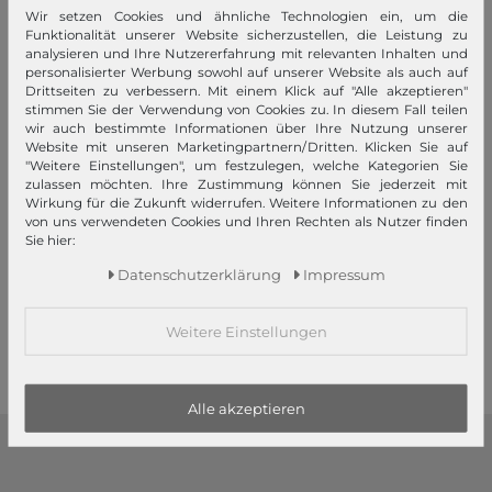
Wir setzen Cookies und ähnliche Technologien ein, um die
Funktionalität unserer Website sicherzustellen, die Leistung zu
analysieren und Ihre Nutzererfahrung mit relevanten Inhalten und
personalisierter Werbung sowohl auf unserer Website als auch auf
Drittseiten zu verbessern. Mit einem Klick auf "Alle akzeptieren"
stimmen Sie der Verwendung von Cookies zu. In diesem Fall teilen
wir auch bestimmte Informationen über Ihre Nutzung unserer
Website mit unseren Marketingpartnern/Dritten. Klicken Sie auf
−20%
"Weitere Einstellungen", um festzulegen, welche Kategorien Sie
zulassen möchten. Ihre Zustimmung können Sie jederzeit mit
MANDARINA DUCK
MANDARINA DUCK
Wirkung für die Zukunft widerrufen. Weitere Informationen zu den
MD20 Vanity Bag Cocoon
MD20 Vanity Bag S Cocoon
von uns verwendeten Cookies und Ihren Rechten als Nutzer finden
Sie hier:
32,00 €
28,00 €
UVP
UVP
Daten­schutz­erklärung
Impressum
25,29 €
25,00 €
1
2
3
Weitere Einstellungen
Alle akzeptieren