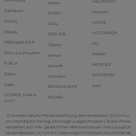
Farmhood
VALENTINO
neoxx
Fjällräven
Vanzetti
NITRO
FOSSIL
VAUDE
Oilily
FRAAS
VICTORINOX
ORTLIEB
FREDsBRUDER
VOi
Osprey
Fritzi aus Preußen
Walker
oxmox
FURLA
WENGER
pacsafe
Gabor
WINDROSE
Pactastic
Gabs
zwei
PATRIZIA PEPE
GEORGE GINA &
PICARD
LUCY
1) Unverbindliche Preisempfehlung des Herstellers / 2) Gilt nur
von Montag bis Freitag, Feiertage ausgeschlossen / 3) alle Preise
verstehen sich inkl. gesetzlicher Mehrwertsteuer und zuzüglich
Versandkosten / 4) Gilt für Lieferungen innerhalb Deutschlands