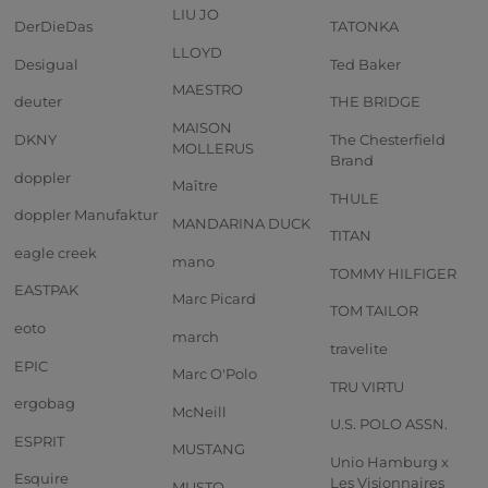
LIU JO
DerDieDas
TATONKA
LLOYD
Desigual
Ted Baker
MAESTRO
deuter
THE BRIDGE
MAISON
DKNY
The Chesterfield
MOLLERUS
Brand
doppler
Maître
THULE
doppler Manufaktur
MANDARINA DUCK
TITAN
eagle creek
mano
TOMMY HILFIGER
EASTPAK
Marc Picard
TOM TAILOR
eoto
march
travelite
EPIC
Marc O'Polo
TRU VIRTU
ergobag
McNeill
U.S. POLO ASSN.
ESPRIT
MUSTANG
Unio Hamburg x
Esquire
Les Visionnaires
MUSTO