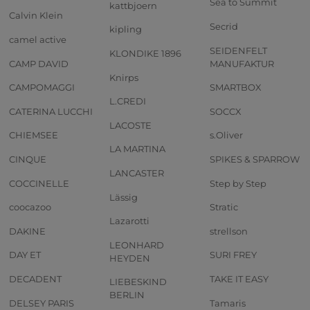
Sea to Summit
kattbjoern
Calvin Klein
Secrid
kipling
camel active
SEIDENFELT
KLONDIKE 1896
CAMP DAVID
MANUFAKTUR
Knirps
CAMPOMAGGI
SMARTBOX
L.CREDI
CATERINA LUCCHI
SOCCX
LACOSTE
CHIEMSEE
s.Oliver
LA MARTINA
CINQUE
SPIKES & SPARROW
LANCASTER
COCCINELLE
Step by Step
Lässig
coocazoo
Stratic
Lazarotti
DAKINE
strellson
LEONHARD
DAY ET
SURI FREY
HEYDEN
DECADENT
TAKE IT EASY
LIEBESKIND
BERLIN
DELSEY PARIS
Tamaris