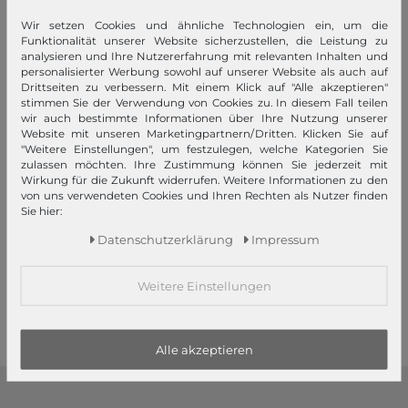
Wir setzen Cookies und ähnliche Technologien ein, um die
Funktionalität unserer Website sicherzustellen, die Leistung zu
analysieren und Ihre Nutzererfahrung mit relevanten Inhalten und
personalisierter Werbung sowohl auf unserer Website als auch auf
Drittseiten zu verbessern. Mit einem Klick auf "Alle akzeptieren"
stimmen Sie der Verwendung von Cookies zu. In diesem Fall teilen
wir auch bestimmte Informationen über Ihre Nutzung unserer
Website mit unseren Marketingpartnern/Dritten. Klicken Sie auf
"Weitere Einstellungen", um festzulegen, welche Kategorien Sie
zulassen möchten. Ihre Zustimmung können Sie jederzeit mit
Wirkung für die Zukunft widerrufen. Weitere Informationen zu den
EASTPAK
EASTPAK
von uns verwendeten Cookies und Ihren Rechten als Nutzer finden
Pinnacle Brize RetroDark
Padded Double Nighttime
Sie hier:
Navy
Daten­schutz­erklärung
Impressum
95,00 €
UVP
85,50 €
68,00 €
Weitere Einstellungen
1
2
3
Alle akzeptieren