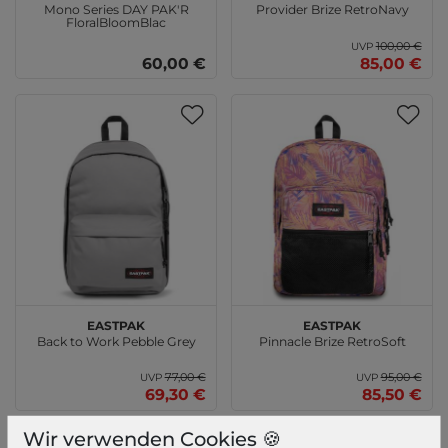
Mono Series DAY PAK'R
Provider Brize RetroNavy
FloralBloomBlac
100,00 €
UVP
60,00 €
85,00 €
EASTPAK
EASTPAK
Back to Work Pebble Grey
Pinnacle Brize RetroSoft
77,00 €
95,00 €
UVP
UVP
69,30 €
85,50 €
Wir verwenden Cookies 🍪