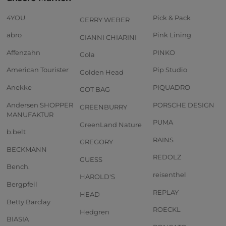
4YOU
Pick & Pack
GERRY WEBER
abro
Pink Lining
GIANNI CHIARINI
Affenzahn
PINKO
Gola
American Tourister
Pip Studio
Golden Head
Anekke
PIQUADRO
GOT BAG
Andersen SHOPPER
PORSCHE DESIGN
GREENBURRY
MANUFAKTUR
PUMA
GreenLand Nature
b.belt
RAINS
GREGORY
BECKMANN
REDOLZ
GUESS
Bench.
reisenthel
HAROLD'S
Bergpfeil
REPLAY
HEAD
Betty Barclay
ROECKL
Hedgren
BIASIA