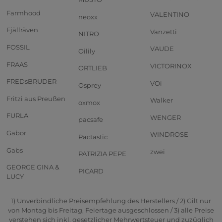
Farmhood
VALENTINO
neoxx
Fjällräven
Vanzetti
NITRO
FOSSIL
VAUDE
Oilily
FRAAS
VICTORINOX
ORTLIEB
FREDsBRUDER
VOi
Osprey
Fritzi aus Preußen
Walker
oxmox
FURLA
WENGER
pacsafe
Gabor
WINDROSE
Pactastic
Gabs
zwei
PATRIZIA PEPE
GEORGE GINA &
PICARD
LUCY
1) Unverbindliche Preisempfehlung des Herstellers / 2) Gilt nur
von Montag bis Freitag, Feiertage ausgeschlossen / 3) alle Preise
verstehen sich inkl. gesetzlicher Mehrwertsteuer und zuzüglich