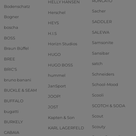
RONCATO
HELLY HANSEN
Bodenschatz
Sacher
Herschel
Bogner
SADDLER
HEYS
boscha
SALEWA
H.I.S
BOSS
Samsonite
Horizn Studios
Braun Büffel
Sansibar
HUGO
BREE
satch
HUGO BOSS
BRIC'S
Schneiders
hummel
bruno banani
School-Mood
JanSport
BUCKLE & SEAM
Scooli
JOOP!
BUFFALO
SCOTCH & SODA
JOST
bugatti
Scout
Kapten & Son
BURKELY
Scouty
KARL LAGERFELD
CABAIA