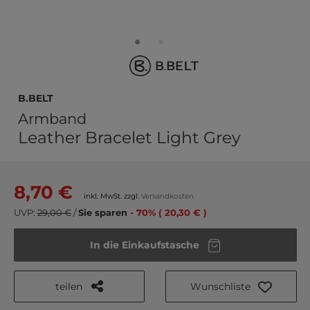
b.belt
Armband
Leather Bracelet Light Grey
8,70 €
inkl. MwSt. zzgl.
Versandkosten
UVP:
29,00 €
/
Sie sparen
- 70% ( 20,30 € )
In die Einkaufstasche
teilen
Wunschliste