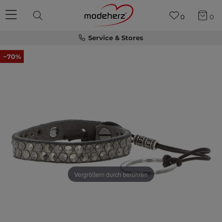
0
0
Service & Stores
−70%
Vergrößern durch berühren