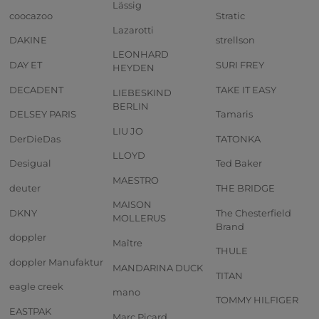
Lässig
coocazoo
Stratic
Lazarotti
DAKINE
strellson
LEONHARD
DAY ET
SURI FREY
HEYDEN
DECADENT
TAKE IT EASY
LIEBESKIND
BERLIN
DELSEY PARIS
Tamaris
LIU JO
DerDieDas
TATONKA
LLOYD
Desigual
Ted Baker
MAESTRO
deuter
THE BRIDGE
MAISON
DKNY
The Chesterfield
MOLLERUS
Brand
doppler
Maître
THULE
doppler Manufaktur
MANDARINA DUCK
TITAN
eagle creek
mano
TOMMY HILFIGER
EASTPAK
Marc Picard