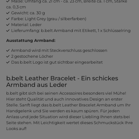
Maße: Umfang ca. 21 cm - ca. 23 cm, Breite ca. 1 cm, Stärke
ca. 0,3 cm
Gewicht: ca. 30 g
Farbe: Light Grey (grau / silberfarben)
Material: Leder
Lieferumfang: b.belt Armband mit Etikett, 1 x Schlüsselring
Ausstattung Armband:
Armband wird mit Steckverschluss geschlossen
2 gestochene Löcher
Das b.belt Logo ist gut sichtbar eingearbeitet
b.belt Leather Bracelet - Ein schickes
Armband aus Leder
b.belt gibt sich bei seinen Accessoires besonders viel Mühe!
Hier steht Qualität und auch innovatives Design an erster
Stelle. Sanft liegt das b.belt Leather Bracelet Armband um Ihr
Handgelenk und Sie werden es kaum spüren. Für jeden
Anlass und jede Situation wird dieser Liebling Ihnen stets bei
Seite stehen. Mit Leichtigkeit wertet dieses Schmuckstück Ihre
Looks auf!