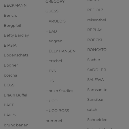
GREGORY
BECKMANN
REDOLZ
GUESS
Bench.
reisenthel
HAROLD'S
Bergpfeil
REPLAY
HEAD
Betty Barclay
ROECKL
Hedgren
BIASIA
RONCATO
HELLY HANSEN
Bodenschatz
Sacher
Herschel
Bogner
SADDLER
HEYS
boscha
SALEWA
H.I.S
BOSS
Samsonite
Horizn Studios
Braun Büffel
Sansibar
HUGO
BREE
satch
HUGO BOSS
BRIC'S
Schneiders
hummel
bruno banani