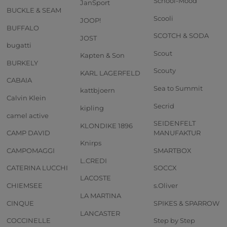
School-Mood
JanSport
BUCKLE & SEAM
Scooli
JOOP!
BUFFALO
SCOTCH & SODA
JOST
bugatti
Scout
Kapten & Son
BURKELY
Scouty
KARL LAGERFELD
CABAIA
Sea to Summit
kattbjoern
Calvin Klein
Secrid
kipling
camel active
SEIDENFELT
KLONDIKE 1896
CAMP DAVID
MANUFAKTUR
Knirps
CAMPOMAGGI
SMARTBOX
L.CREDI
CATERINA LUCCHI
SOCCX
LACOSTE
CHIEMSEE
s.Oliver
LA MARTINA
CINQUE
SPIKES & SPARROW
LANCASTER
COCCINELLE
Step by Step