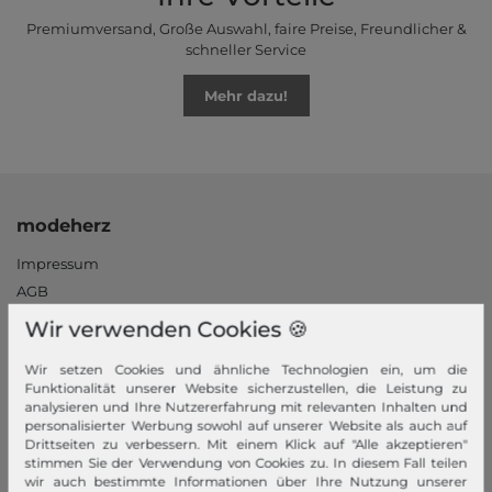
Premiumversand, Große Auswahl, faire Preise, Freundlicher &
schneller Service
Mehr dazu!
modeherz
Impressum
AGB
Widerrufsrecht
Wir verwenden Cookies 🍪
Datenschutzerklärung
Wir setzen Cookies und ähnliche Technologien ein, um die
Datenschutzeinstellungen
Funktionalität unserer Website sicherzustellen, die Leistung zu
Barrierefreiheitserklärung
analysieren und Ihre Nutzererfahrung mit relevanten Inhalten und
personalisierter Werbung sowohl auf unserer Website als auch auf
Jobs
Drittseiten zu verbessern. Mit einem Klick auf "Alle akzeptieren"
Unsere Stores
stimmen Sie der Verwendung von Cookies zu. In diesem Fall teilen
wir auch bestimmte Informationen über Ihre Nutzung unserer