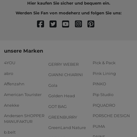
Hier kaufen Sie sicher und bequem ein.
Werden Sie Fan von modeherz und folgen Sie uns:
unsere Marken
4YOU
Pick & Pack
GERRY WEBER
abro
Pink Lining
GIANNI CHIARINI
Affenzahn
PINKO
Gola
American Tourister
Pip Studio
Golden Head
Anekke
PIQUADRO
GOT BAG
Andersen SHOPPER
PORSCHE DESIGN
GREENBURRY
MANUFAKTUR
PUMA
GreenLand Nature
b.belt
RAINS