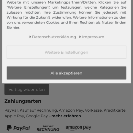
Website mit unseren Marketingpartnern/Dritten. Klicken Sie auf
Mein Konto
"Weitere Einstellungen", um festzulegen, welche Kategorien Sie
zulassen möchten. Ihre Zustimmung können Sie jederzeit mit
Login
Wirkung für die Zukunft widerrufen. Weitere Informationen zu den
Neukunde?
von uns verwendeten Cookies und Ihren Rechten als Nutzer finden
Sie hier:
Informationen
Daten­schutz­erklärung
Impressum
Kontakt
Rücksendung
Weitere Einstellungen
Rückrufservice
Hilfe & FAQ
Zahlung und Versand
Alle akzeptieren
Newsletter
Vertrag widerrufen
Zahlungsarten
PayPal, Kauf auf Rechnung, Amazon Pay, Vor­kasse, Kredit­karte,
Apple Pay, Google Pay
...
mehr erfahren