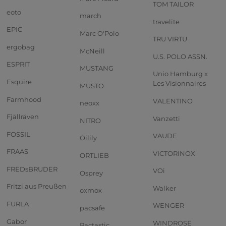
TOM TAILOR
eoto
march
travelite
EPIC
Marc O'Polo
TRU VIRTU
ergobag
McNeill
U.S. POLO ASSN.
ESPRIT
MUSTANG
Unio Hamburg x
Esquire
Les Visionnaires
MUSTO
Farmhood
VALENTINO
neoxx
Fjällräven
Vanzetti
NITRO
FOSSIL
VAUDE
Oilily
FRAAS
VICTORINOX
ORTLIEB
FREDsBRUDER
VOi
Osprey
Fritzi aus Preußen
Walker
oxmox
FURLA
WENGER
pacsafe
Gabor
WINDROSE
Pactastic