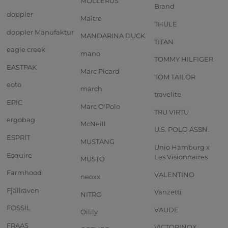
MOLLERUS
Brand
doppler
Maître
THULE
doppler Manufaktur
MANDARINA DUCK
TITAN
eagle creek
mano
TOMMY HILFIGER
EASTPAK
Marc Picard
TOM TAILOR
eoto
march
travelite
EPIC
Marc O'Polo
TRU VIRTU
ergobag
McNeill
U.S. POLO ASSN.
ESPRIT
MUSTANG
Unio Hamburg x
Esquire
Les Visionnaires
MUSTO
Farmhood
VALENTINO
neoxx
Fjällräven
Vanzetti
NITRO
FOSSIL
VAUDE
Oilily
FRAAS
VICTORINOX