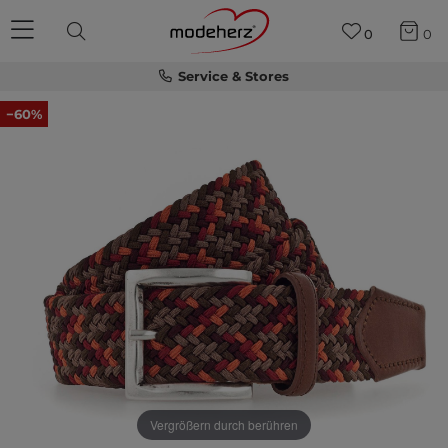
0
0
Service & Stores
−60%
Vergrößern durch berühren