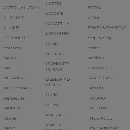
L.CREDI
CATERINA LUCCHI
SOCCX
LACOSTE
CHIEMSEE
s.Oliver
LA MARTINA
CINQUE
SPIKES & SPARROW
LANCASTER
COCCINELLE
Step by Step
Lässig
coocazoo
Stratic
Lazarotti
DAKINE
strellson
LEONHARD
DAY ET
SURI FREY
HEYDEN
DECADENT
TAKE IT EASY
LIEBESKIND
BERLIN
DELSEY PARIS
Tamaris
LIU JO
DerDieDas
TATONKA
LLOYD
Desigual
Ted Baker
MAESTRO
deuter
THE BRIDGE
MAISON
DKNY
The Chesterfield