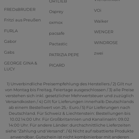
ORTLIEB
FREDsBRUDER
VOi
Osprey
Fritzi aus Preußen
Walker
oxmox
FURLA
WENGER
pacsafe
Gabor
WINDROSE
Pactastic
Gabs
zwei
PATRIZIA PEPE
GEORGE GINA &
PICARD
LUCY
1) Unverbindliche Preisempfehlung des Herstellers / 2) Gilt nur
von Montag bis Freitag, Feiertage ausgeschlossen / 3) alle Preise
verstehen sich inkl. gesetzlicher Mehrwertsteuer und zuzüglich
Versandkosten / 4) Gilt für Lieferungen innerhalb Deutschlands
ab einem Bestellwert von 25,- Euro / 5) Für Lieferungen nach
Deutschland. Für Schweiz & Liechtenstein: Bestellungen bis
10.02 14:00 Uhr. Für Großbritannien und Kanalinseln: 09.02
14:00 Uhr. Für andere Länder: durchschnittliche Lieferzeiten
siehe "Zahlung und Versand". / 6) Nicht auf rabattierte Produkte
anwendbar. Gutschein ist nicht kombinierbar mit anderen