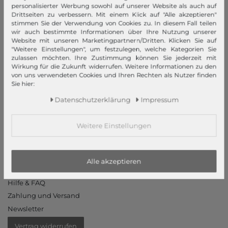
Datenschutzerklärung
personalisierter Werbung sowohl auf unserer Website als auch auf
Drittseiten zu verbessern. Mit einem Klick auf "Alle akzeptieren"
Datenschutzeinstellungen
stimmen Sie der Verwendung von Cookies zu. In diesem Fall teilen
Barrierefreiheitserklärung
wir auch bestimmte Informationen über Ihre Nutzung unserer
Website mit unseren Marketingpartnern/Dritten. Klicken Sie auf
Jobs
"Weitere Einstellungen", um festzulegen, welche Kategorien Sie
Unsere Stores
zulassen möchten. Ihre Zustimmung können Sie jederzeit mit
Wirkung für die Zukunft widerrufen. Weitere Informationen zu den
von uns verwendeten Cookies und Ihren Rechten als Nutzer finden
Mein Konto
Sie hier:
Login
Daten­schutz­erklärung
Impressum
Neukunde?
Informationen
Weitere Einstellungen
Kontakt
Rücksendung
Alle akzeptieren
Rückrufservice
Hilfe & FAQ
Zahlung und Versand
Newsletter
Vertrag widerrufen