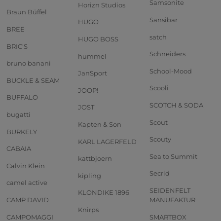
Samsonite
Horizn Studios
Braun Büffel
Sansibar
HUGO
BREE
satch
HUGO BOSS
BRIC'S
Schneiders
hummel
bruno banani
School-Mood
JanSport
BUCKLE & SEAM
Scooli
JOOP!
BUFFALO
SCOTCH & SODA
JOST
bugatti
Scout
Kapten & Son
BURKELY
Scouty
KARL LAGERFELD
CABAIA
Sea to Summit
kattbjoern
Calvin Klein
Secrid
kipling
camel active
SEIDENFELT
KLONDIKE 1896
CAMP DAVID
MANUFAKTUR
Knirps
CAMPOMAGGI
SMARTBOX