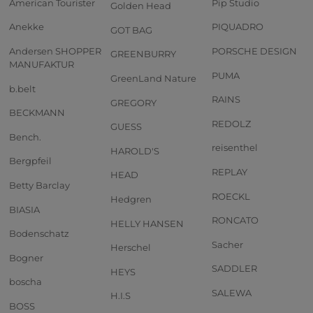
American Tourister
Pip Studio
Golden Head
Anekke
PIQUADRO
GOT BAG
Andersen SHOPPER
PORSCHE DESIGN
GREENBURRY
MANUFAKTUR
PUMA
GreenLand Nature
b.belt
RAINS
GREGORY
BECKMANN
REDOLZ
GUESS
Bench.
reisenthel
HAROLD'S
Bergpfeil
REPLAY
HEAD
Betty Barclay
ROECKL
Hedgren
BIASIA
RONCATO
HELLY HANSEN
Bodenschatz
Sacher
Herschel
Bogner
SADDLER
HEYS
boscha
SALEWA
H.I.S
BOSS