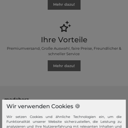
Mehr dazu!
Ihre Vorteile
Premiumversand, Große Auswahl, faire Preise, Freundlicher &
schneller Service
Mehr dazu!
modeherz
Wir verwenden Cookies 🍪
Impressum
AGB
Wir setzen Cookies und ähnliche Technologien ein, um die
Funktionalität unserer Website sicherzustellen, die Leistung zu
Widerrufsrecht
analysieren und Ihre Nutzererfahrung mit relevanten Inhalten und