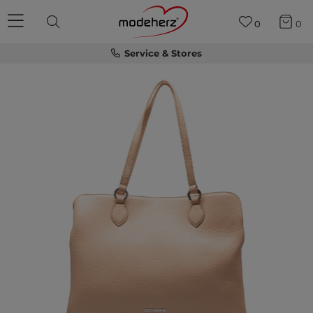
0
0
Service & Stores