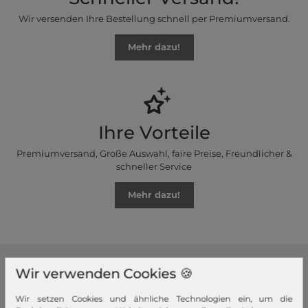
Wir versenden Ihre Bestellung schnell per Premiumversand.
Mehr dazu!
Ihre Vorteile
Premiumversand, Große Auswahl, faire Preise, Freundlicher &
schneller Service
Mehr dazu!
Wir verwenden Cookies 🍪
modeherz
Wir setzen Cookies und ähnliche Technologien ein, um die
Impressum