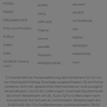
FOSSIL
Vanzetti
NITRO
FRAAS
VAUDE
Oilily
FREDsBRUDER
VICTORINOX
ORTLIEB
Fritzi aus Preußen
VOi
Osprey
FURLA
Walker
oxmox
Gabor
WENGER
pacsafe
Gabs
WINDROSE
Pactastic
GEORGE GINA &
zwei
PATRIZIA PEPE
LUCY
1) Unverbindliche Preisempfehlung des Herstellers / 2) Gilt nur
von Montag bis Freitag, Feiertage ausgeschlossen / 3) alle Preise
verstehen sich inkl. gesetzlicher Mehrwertsteuer und zuzüglich
Versandkosten / 4) Gilt für Lieferungen innerhalb Deutschlands
ab einem Bestellwert von 25,- Euro / 5) Für Lieferungen nach
Deutschland. Für Schweiz & Liechtenstein: Bestellungen bis
10.02 14:00 Uhr. Für Großbritannien und Kanalinseln: 09.02