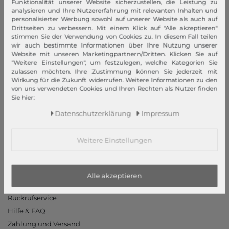
Funktionalität unserer Website sicherzustellen, die Leistung zu
AGB
analysieren und Ihre Nutzererfahrung mit relevanten Inhalten und
personalisierter Werbung sowohl auf unserer Website als auch auf
Widerrufsrecht
Drittseiten zu verbessern. Mit einem Klick auf "Alle akzeptieren"
Datenschutzerklärung
stimmen Sie der Verwendung von Cookies zu. In diesem Fall teilen
wir auch bestimmte Informationen über Ihre Nutzung unserer
Datenschutzeinstellungen
Website mit unseren Marketingpartnern/Dritten. Klicken Sie auf
Barrierefreiheitserklärung
"Weitere Einstellungen", um festzulegen, welche Kategorien Sie
zulassen möchten. Ihre Zustimmung können Sie jederzeit mit
Jobs
Wirkung für die Zukunft widerrufen. Weitere Informationen zu den
Unsere Stores
von uns verwendeten Cookies und Ihren Rechten als Nutzer finden
Sie hier:
Mein Konto
Daten­schutz­erklärung
Impressum
Login
Neukunde?
Weitere Einstellungen
Informationen
Kontakt
Alle akzeptieren
Rücksendung
Rückrufservice
Hilfe & FAQ
Zahlung und Versand