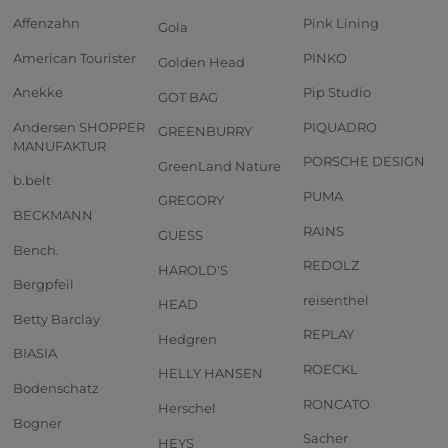
Affenzahn
Pink Lining
Gola
American Tourister
PINKO
Golden Head
Anekke
Pip Studio
GOT BAG
Andersen SHOPPER
PIQUADRO
GREENBURRY
MANUFAKTUR
PORSCHE DESIGN
GreenLand Nature
b.belt
PUMA
GREGORY
BECKMANN
RAINS
GUESS
Bench.
REDOLZ
HAROLD'S
Bergpfeil
reisenthel
HEAD
Betty Barclay
REPLAY
Hedgren
BIASIA
ROECKL
HELLY HANSEN
Bodenschatz
RONCATO
Herschel
Bogner
Sacher
HEYS