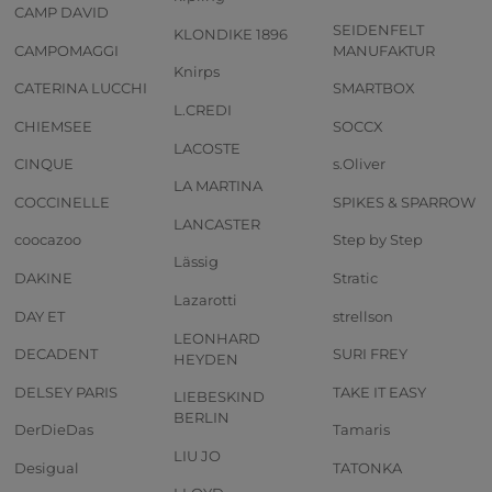
CAMP DAVID
SEIDENFELT
KLONDIKE 1896
CAMPOMAGGI
MANUFAKTUR
Knirps
CATERINA LUCCHI
SMARTBOX
L.CREDI
CHIEMSEE
SOCCX
LACOSTE
CINQUE
s.Oliver
LA MARTINA
COCCINELLE
SPIKES & SPARROW
LANCASTER
coocazoo
Step by Step
Lässig
DAKINE
Stratic
Lazarotti
DAY ET
strellson
LEONHARD
DECADENT
SURI FREY
HEYDEN
DELSEY PARIS
TAKE IT EASY
LIEBESKIND
BERLIN
DerDieDas
Tamaris
LIU JO
Desigual
TATONKA