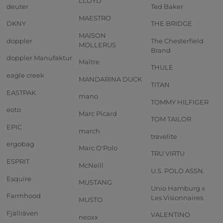
LLOYD
deuter
Ted Baker
MAESTRO
DKNY
THE BRIDGE
MAISON
doppler
The Chesterfield
MOLLERUS
Brand
doppler Manufaktur
Maître
THULE
eagle creek
MANDARINA DUCK
TITAN
EASTPAK
mano
TOMMY HILFIGER
eoto
Marc Picard
TOM TAILOR
EPIC
march
travelite
ergobag
Marc O'Polo
TRU VIRTU
ESPRIT
McNeill
U.S. POLO ASSN.
Esquire
MUSTANG
Unio Hamburg x
Farmhood
Les Visionnaires
MUSTO
Fjällräven
VALENTINO
neoxx