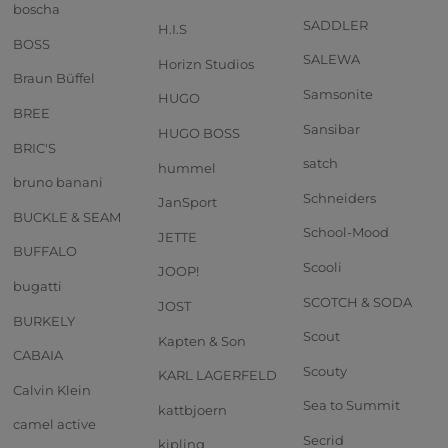
boscha
SADDLER
H.I.S
BOSS
SALEWA
Horizn Studios
Braun Büffel
Samsonite
HUGO
BREE
Sansibar
HUGO BOSS
BRIC'S
satch
hummel
bruno banani
Schneiders
JanSport
BUCKLE & SEAM
School-Mood
JETTE
BUFFALO
Scooli
JOOP!
bugatti
SCOTCH & SODA
JOST
BURKELY
Scout
Kapten & Son
CABAIA
Scouty
KARL LAGERFELD
Calvin Klein
Sea to Summit
kattbjoern
camel active
Secrid
kipling