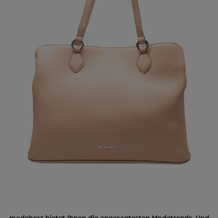
modeherz bietet Ihnen die angesagtesten Modetrends. Und