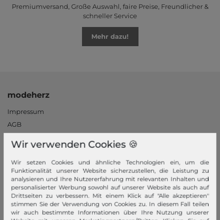
Premiumversand, Große Auswahl, faire Preise, Freundlicher &
schneller Service
Mehr dazu!
modeherz
Impressum
AGB
Widerrufsrecht
Wir verwenden Cookies 🍪
Datenschutzerklärung
Datenschutzeinstellungen
Wir setzen Cookies und ähnliche Technologien ein, um die
Funktionalität unserer Website sicherzustellen, die Leistung zu
Barrierefreiheitserklärung
analysieren und Ihre Nutzererfahrung mit relevanten Inhalten und
Jobs
personalisierter Werbung sowohl auf unserer Website als auch auf
Drittseiten zu verbessern. Mit einem Klick auf "Alle akzeptieren"
Unsere Stores
stimmen Sie der Verwendung von Cookies zu. In diesem Fall teilen
wir auch bestimmte Informationen über Ihre Nutzung unserer