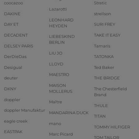
coocazoo
Stratic
Lazarotti
DAKINE
strellson
LEONHARD
DAY ET
SURI FREY
HEYDEN
DECADENT
TAKE IT EASY
LIEBESKIND
BERLIN
DELSEY PARIS
Tamaris
LIU JO
DerDieDas
TATONKA
LLOYD
Desigual
Ted Baker
MAESTRO
deuter
THE BRIDGE
MAISON
DKNY
The Chesterfield
MOLLERUS
Brand
doppler
Maître
THULE
doppler Manufaktur
MANDARINA DUCK
TITAN
eagle creek
mano
TOMMY HILFIGER
EASTPAK
Marc Picard
TOM TAILOR