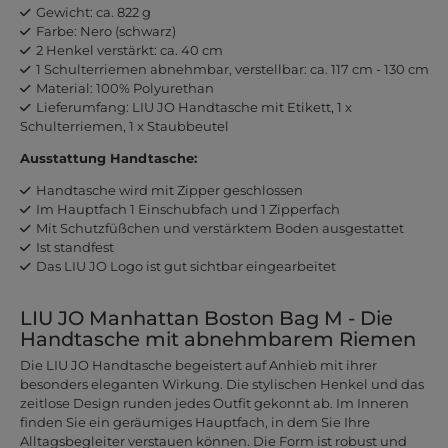
Gewicht: ca. 822 g
Farbe: Nero (schwarz)
2 Henkel verstärkt: ca. 40 cm
1 Schulterriemen abnehmbar, verstellbar: ca. 117 cm - 130 cm
Material: 100% Polyurethan
Lieferumfang: LIU JO Handtasche mit Etikett, 1 x
Schulterriemen, 1 x Staubbeutel
Ausstattung Handtasche:
Handtasche wird mit Zipper geschlossen
Im Hauptfach 1 Einschubfach und 1 Zipperfach
Mit Schutzfüßchen und verstärktem Boden ausgestattet
Ist standfest
Das LIU JO Logo ist gut sichtbar eingearbeitet
LIU JO Manhattan Boston Bag M - Die
Handtasche mit abnehmbarem Riemen
Die LIU JO Handtasche begeistert auf Anhieb mit ihrer
besonders eleganten Wirkung. Die stylischen Henkel und das
zeitlose Design runden jedes Outfit gekonnt ab. Im Inneren
finden Sie ein geräumiges Hauptfach, in dem Sie Ihre
Alltagsbegleiter verstauen können. Die Form ist robust und