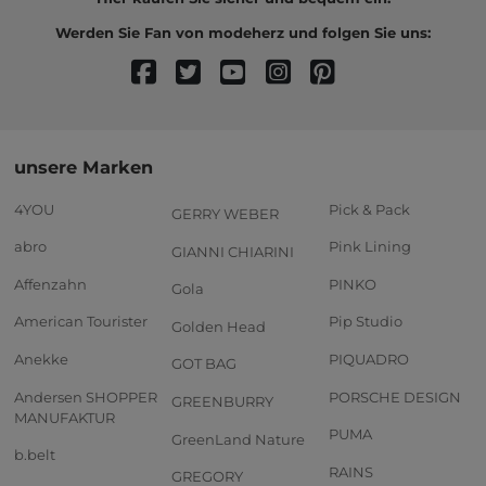
Werden Sie Fan von modeherz und folgen Sie uns:
unsere Marken
4YOU
Pick & Pack
GERRY WEBER
abro
Pink Lining
GIANNI CHIARINI
Affenzahn
PINKO
Gola
American Tourister
Pip Studio
Golden Head
Anekke
PIQUADRO
GOT BAG
Andersen SHOPPER
PORSCHE DESIGN
GREENBURRY
MANUFAKTUR
PUMA
GreenLand Nature
b.belt
RAINS
GREGORY