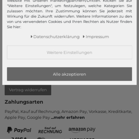
Mein Konto
Website mit unseren Marketingpartnern/Dritten. Klicken Sie auf
"Weitere Einstellungen", um festzulegen, welche Kategorien Sie
Login
zulassen möchten. Ihre Zustimmung können Sie jederzeit mit
Wirkung für die Zukunft widerrufen. Weitere Informationen zu den
Neukunde?
von uns verwendeten Cookies und Ihren Rechten als Nutzer finden
Sie hier:
Informationen
Daten­schutz­erklärung
Impressum
Kontakt
Rücksendung
Weitere Einstellungen
Rückrufservice
Hilfe & FAQ
Zahlung und Versand
Alle akzeptieren
Newsletter
Vertrag widerrufen
Zahlungsarten
PayPal, Kauf auf Rechnung, Amazon Pay, Vor­kasse, Kredit­karte,
Apple Pay, Google Pay
...
mehr erfahren