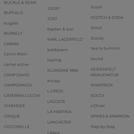
BUCKLE & SEAM
Scooli
JOOP!
BUFFALO
SCOTCH & SODA
JOST
bugatti
Scout
Kapten & Son
BURKELY
Scouty
KARL LAGERFELD
CABAIA
Sea to Summit
kattbjoern
Calvin Klein
Secrid
kipling
camel active
SEIDENFELT
KLONDIKE 1896
CAMP DAVID
MANUFAKTUR
Knirps
CAMPOMAGGI
SMARTBOX
L.CREDI
CATERINA LUCCHI
SOCCX
LACOSTE
CHIEMSEE
s.Oliver
LA MARTINA
CINQUE
SPIKES & SPARROW
LANCASTER
COCCINELLE
Step by Step
Lässig