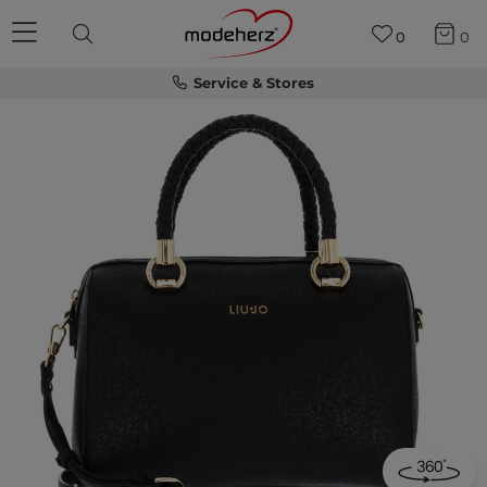
0
0
Service & Stores