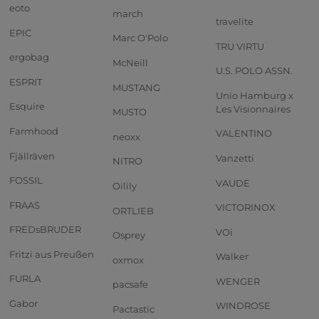
eoto
march
travelite
EPIC
Marc O'Polo
TRU VIRTU
ergobag
McNeill
U.S. POLO ASSN.
ESPRIT
MUSTANG
Unio Hamburg x
Esquire
Les Visionnaires
MUSTO
Farmhood
VALENTINO
neoxx
Fjällräven
Vanzetti
NITRO
FOSSIL
VAUDE
Oilily
FRAAS
VICTORINOX
ORTLIEB
FREDsBRUDER
VOi
Osprey
Fritzi aus Preußen
Walker
oxmox
FURLA
WENGER
pacsafe
Gabor
WINDROSE
Pactastic