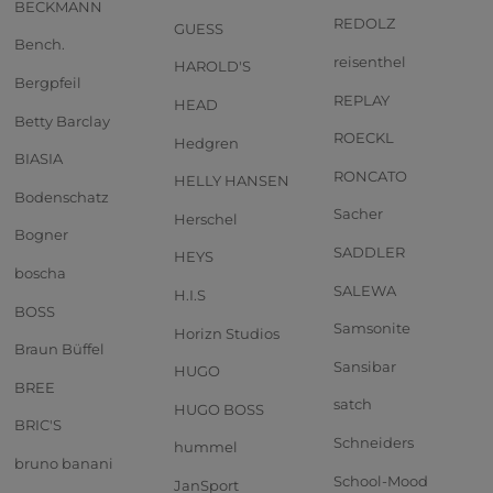
BECKMANN
REDOLZ
GUESS
Bench.
reisenthel
HAROLD'S
Bergpfeil
REPLAY
HEAD
Betty Barclay
ROECKL
Hedgren
BIASIA
RONCATO
HELLY HANSEN
Bodenschatz
Sacher
Herschel
Bogner
SADDLER
HEYS
boscha
SALEWA
H.I.S
BOSS
Samsonite
Horizn Studios
Braun Büffel
Sansibar
HUGO
BREE
satch
HUGO BOSS
BRIC'S
Schneiders
hummel
bruno banani
School-Mood
JanSport