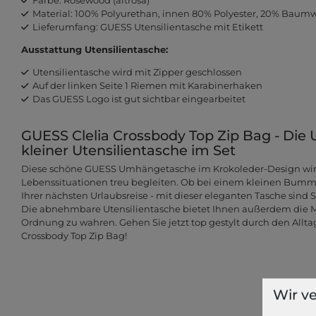
Material: 100% Polyurethan, innen 80% Polyester, 20% Baumw
Lieferumfang: GUESS Utensilientasche mit Etikett
Ausstattung Utensilientasche:
Utensilientasche wird mit Zipper geschlossen
Auf der linken Seite 1 Riemen mit Karabinerhaken
Das GUESS Logo ist gut sichtbar eingearbeitet
GUESS Clelia Crossbody Top Zip Bag - Di
kleiner Utensilientasche im Set
Diese schöne GUESS Umhängetasche im Krokoleder-Design wird 
Lebenssituationen treu begleiten. Ob bei einem kleinen Bumme
Ihrer nächsten Urlaubsreise - mit dieser eleganten Tasche sind 
Die abnehmbare Utensilientasche bietet Ihnen außerdem die Mö
Ordnung zu wahren. Gehen Sie jetzt top gestylt durch den Allta
Crossbody Top Zip Bag!
Wir v