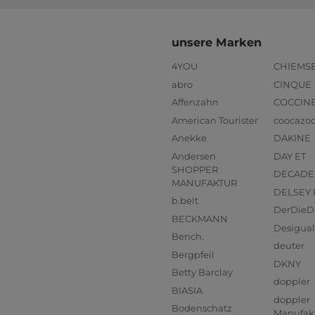
unsere Marken
4YOU
CHIEMS
abro
CINQUE
Affenzahn
COCCIN
American Tourister
coocazo
Anekke
DAKINE
Andersen
DAY ET
SHOPPER
DECADE
MANUFAKTUR
DELSEY 
b.belt
DerDieD
BECKMANN
Desigual
Bench.
deuter
Bergpfeil
DKNY
Betty Barclay
doppler
BIASIA
doppler
Bodenschatz
Manufak