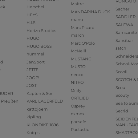
RONCATO
Maître
eek
Herschel
Sacher
MANDARINA DUCK
HEYS
SADDLER
mano
H.I.S
SALEWA
Marc Picard
Horizn Studios
Samsonite
march
HUGO
Sansibar
Marc O'Polo
HUGO BOSS
satch
McNeill
hummel
Schneider
MUSTANG
od
JanSport
School-Mo
MUSTO
n
JETTE
Scooli
neoxx
JOOP!
SCOTCH &
NITRO
JOST
Scout
Oilily
RUDER
Kapten & Son
Scouty
ORTLIEB
us Preußen
KARL LAGERFELD
Sea to Su
Osprey
kattbjoern
Secrid
oxmox
kipling
SEIDENFE
pacsafe
KLONDIKE 1896
MANUFAK
Pactastic
Knirps
SMARTBO