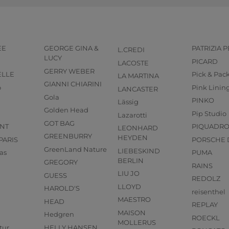
EE
GEORGE GINA &
PATRIZIA 
L.CREDI
LUCY
PICARD
LACOSTE
GERRY WEBER
ELLE
Pick & Pac
LA MARTINA
GIANNI CHIARINI
o
Pink Linin
LANCASTER
Gola
PINKO
Lässig
Golden Head
Pip Studio
Lazarotti
GOT BAG
NT
PIQUADR
LEONHARD
GREENBURRY
HEYDEN
PARIS
PORSCHE 
GreenLand Nature
LIEBESKIND
as
PUMA
BERLIN
GREGORY
RAINS
LIU JO
GUESS
REDOLZ
LLOYD
HAROLD'S
reisenthel
MAESTRO
HEAD
REPLAY
MAISON
Hedgren
ROECKL
MOLLERUS
tur
HELLY HANSEN