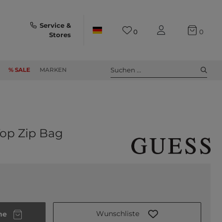
Service &
0
0
Stores
Suchen ...
% SALE
MARKEN
Top Zip Bag
Wunschliste
he