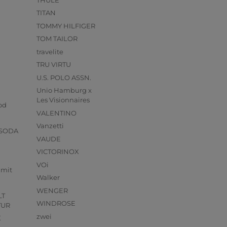
TITAN
TOMMY HILFIGER
TOM TAILOR
travelite
TRU VIRTU
U.S. POLO ASSN.
Unio Hamburg x
s
Les Visionnaires
od
VALENTINO
Vanzetti
 SODA
VAUDE
VICTORINOX
VOi
mmit
Walker
WENGER
LT
WINDROSE
TUR
zwei
X