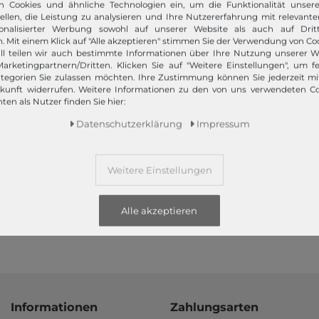
z bietet Ihnen die angesagtesten Modetrends. Und das 365 Tage
n Cookies und ähnliche Technologien ein, um die Funktionalität unser
 Kunden nur das Beste! Ausgewählte Marken, wie TOMMY HILFIGER, Ca
tellen, die Leistung zu analysieren und Ihre Nutzererfahrung mit relevante
Campomaggi oder LIEBESKIND BERLIN.
onalisierter Werbung sowohl auf unserer Website als auch auf Dritt
. Mit einem Klick auf "Alle akzeptieren" stimmen Sie der Verwendung von Coo
ll teilen wir auch bestimmte Informationen über Ihre Nutzung unserer W
arketingpartnern/Dritten. Klicken Sie auf "Weitere Einstellungen", um fe
tegorien Sie zulassen möchten. Ihre Zustimmung können Sie jederzeit m
ukunft widerrufen. Weitere Informationen zu den von uns verwendeten C
ten als Nutzer finden Sie hier:
Daten­schutz­erklärung
Impressum
Schneller Versand!
Wir versenden Ihre Bestellung schnell per
Weitere Einstellungen
Premiumversand.
Mehr dazu!
Alle akzeptieren
Informationen
Zahlungsarten