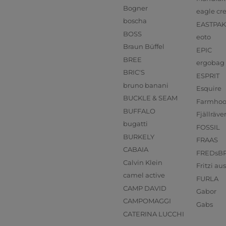
Bogner
eagle cr
boscha
EASTPAK
BOSS
eoto
Braun Büffel
EPIC
BREE
ergobag
BRIC'S
ESPRIT
bruno banani
Esquire
BUCKLE & SEAM
Farmho
BUFFALO
Fjällräve
bugatti
FOSSIL
BURKELY
FRAAS
CABAIA
FREDsB
Calvin Klein
Fritzi a
camel active
FURLA
CAMP DAVID
Gabor
CAMPOMAGGI
Gabs
CATERINA LUCCHI