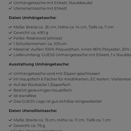
Umhängetasche mit Etikett, Staubbeutel
Utensilientasche mit Etikett
Daten Umhängetasche:
Maße: Breite ca. 26 cm, Höhe ca. 14 cm, Tiefe ca. 7 cm
Gewicht: ca. 490 g
Farbe: Rosewood (altrosa)
1 Schulterriemen: ca. 105 cm
Material: Außen 100% Polyurethan, innen 80% Polyester, 20
Lieferumfang: GUESS Umhängetasche mit Etikett, 1 x Staubb
Ausstattung Umhängetasche:
Umhängetasche wird mit Zipper geschlossen
Im Hauptfach 6 Fächer für Kreditkarten, EC Karten, Visitenkar
Auf der Rückseite 1 Zipperfach
Besitzt geräumiges Hauptfach
Ist standfest
Das GUESS Logo ist gut sichtbar eingearbeitet
Daten Utensilientasche:
Maße: Breite ca. 15 cm, Höhe ca. 11 cm, Tiefe ca. 1 cm
Gewicht: ca. 75 g
Farbe: Rosewood (altrosa)