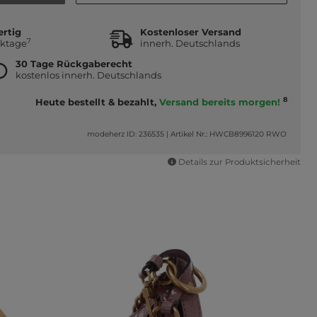
ertig
Kostenloser Versand
7
rktage
innerh. Deutschlands
30 Tage Rückgaberecht
kostenlos innerh. Deutschlands
8
Heute bestellt & bezahlt,
Versand bereits morgen!
modeherz ID: 236535
|
Artikel Nr.: HWCB8996120 RWO
Details zur Produktsicherheit