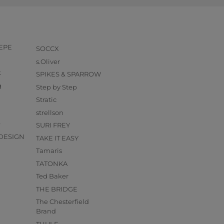
PEPE
SOCCX
s.Oliver
k
SPIKES & SPARROW
g
Step by Step
Stratic
strellson
O
SURI FREY
DESIGN
TAKE IT EASY
Tamaris
TATONKA
Ted Baker
THE BRIDGE
The Chesterfield
Brand
THULE