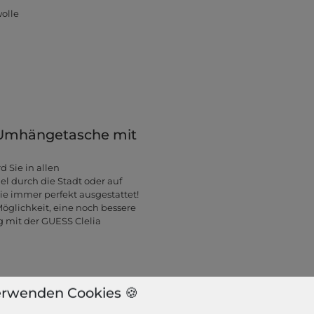
olle
e Umhängetasche mit
Sie in allen
l durch die Stadt oder auf
Sie immer perfekt ausgestattet!
glichkeit, eine noch bessere
g mit der GUESS Clelia
erwenden Cookies 🍪