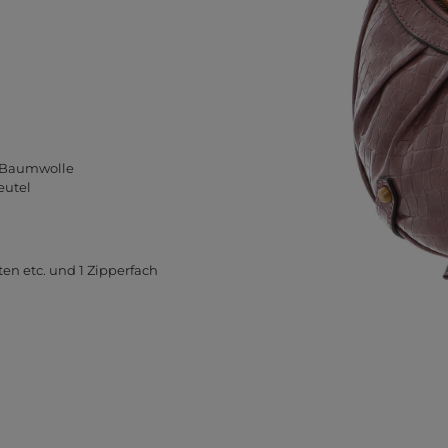
% Baumwolle
eutel
ten etc. und 1 Zipperfach