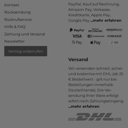
PayPal, Kauf auf Rechnung,
Kontakt
Amazon Pay, Vor­kasse,
Rücksendung
Kredit­karte, Apple Pay,
Rückrufservice
Google Pay
...
mehr erfahren
Hilfe & FAQ
Zahlung und Versand
Newsletter
Vertrag widerrufen
Versand
Wir versenden schnell, sicher
und kostenlos mit DHL (ab 25
€ Bestell­wert - gilt nur bei
Bestel­lungen inner­halb
Deutsch­lands). Die Ver­
sendung Ihrer Ware er­folgt
sofort nach Zahlungs­eingang
...
mehr erfahren