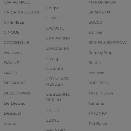
CAMPOMAGGI
MANUFAKTUR
Knirps
CATERINA LUCCHI
SMARTBOX
L.CREDI
CHIEMSEE
SOCCX
LACOSTE
CINQUE
s.Oliver
LA MARTINA
COCCINELLE
SPIKES & SPARROW
LANCASTER
coocazoo
Step by Step
Lässig
DAKINE
Stratic
Lazarotti
DAY ET
strellson
LEONHARD
DECADENT
SURI FREY
HEYDEN
DELSEY PARIS
TAKE IT EASY
LIEBESKIND
BERLIN
DerDieDas
Tamaris
LIU JO
Desigual
TATONKA
LLOYD
deuter
Ted Baker
MAESTRO