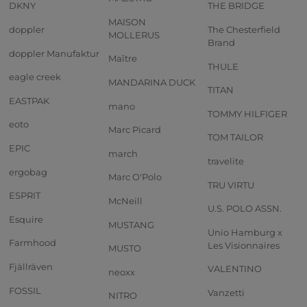
DKNY
THE BRIDGE
MAISON
doppler
The Chesterfield
MOLLERUS
Brand
doppler Manufaktur
Maître
THULE
eagle creek
MANDARINA DUCK
TITAN
EASTPAK
mano
TOMMY HILFIGER
eoto
Marc Picard
TOM TAILOR
EPIC
march
travelite
ergobag
Marc O'Polo
TRU VIRTU
ESPRIT
McNeill
U.S. POLO ASSN.
Esquire
MUSTANG
Unio Hamburg x
Farmhood
Les Visionnaires
MUSTO
Fjällräven
VALENTINO
neoxx
FOSSIL
Vanzetti
NITRO