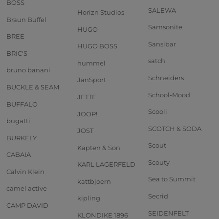
BOSS
SALEWA
Horizn Studios
Braun Büffel
Samsonite
HUGO
BREE
Sansibar
HUGO BOSS
BRIC'S
satch
hummel
bruno banani
Schneiders
JanSport
BUCKLE & SEAM
School-Mood
JETTE
BUFFALO
Scooli
JOOP!
bugatti
SCOTCH & SODA
JOST
BURKELY
Scout
Kapten & Son
CABAIA
Scouty
KARL LAGERFELD
Calvin Klein
Sea to Summit
kattbjoern
camel active
Secrid
kipling
CAMP DAVID
SEIDENFELT
KLONDIKE 1896