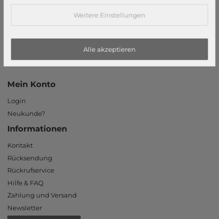
Widerrufsrecht
Datenschutzerklärung
Weitere Einstellungen
Datenschutzeinstellungen
Barrierefreiheitserklärung
Alle akzeptieren
Jobs
Unsere Stores
Mein Konto
Login
Neukunde?
Informationen
Kontakt
Rücksendung
Rückrufservice
Hilfe & FAQ
Zahlung und Versand
Newsletter