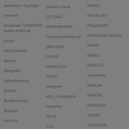
American Tourister
PINKO
Golden Head
Anekke
Pip Studio
GOT BAG
Andersen SHOPPER
PIQUADRO
GREENBURRY
MANUFAKTUR
PORSCHE DESIGN
GreenLand Nature
b.belt
PUMA
GREGORY
BECKMANN
RAINS
GUESS
Bench.
REDOLZ
HAROLD'S
Bergpfeil
reisenthel
HEAD
Betty Barclay
REPLAY
Hedgren
BIASIA
ROECKL
HELLY HANSEN
Bodenschatz
RONCATO
Herschel
Bogner
Sacher
HEYS
boscha
SADDLER
H.I.S