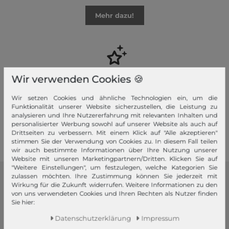
Mehr dazu!
Ihre Vorteile
Wir verwenden Cookies 🍪
Premiumversand, Große Auswahl, faire Preise, Freundlicher &
Wir setzen Cookies und ähnliche Technologien ein, um die
schneller Service
Funktionalität unserer Website sicherzustellen, die Leistung zu
analysieren und Ihre Nutzererfahrung mit relevanten Inhalten und
personalisierter Werbung sowohl auf unserer Website als auch auf
Mehr dazu!
Drittseiten zu verbessern. Mit einem Klick auf "Alle akzeptieren"
stimmen Sie der Verwendung von Cookies zu. In diesem Fall teilen
wir auch bestimmte Informationen über Ihre Nutzung unserer
Website mit unseren Marketingpartnern/Dritten. Klicken Sie auf
"Weitere Einstellungen", um festzulegen, welche Kategorien Sie
zulassen möchten. Ihre Zustimmung können Sie jederzeit mit
modeherz
Wirkung für die Zukunft widerrufen. Weitere Informationen zu den
von uns verwendeten Cookies und Ihren Rechten als Nutzer finden
Sie hier:
Impressum
AGB
Daten­schutz­erklärung
Impressum