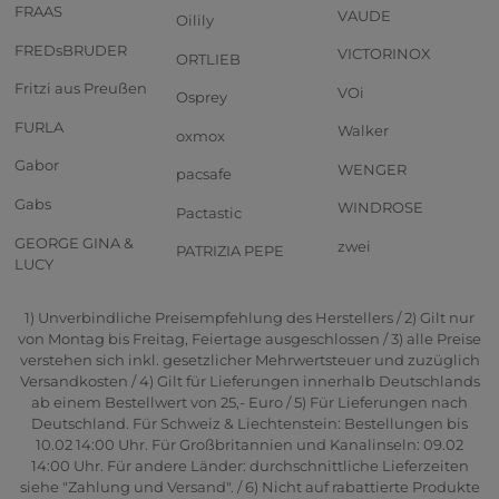
FRAAS
VAUDE
Oilily
FREDsBRUDER
VICTORINOX
ORTLIEB
Fritzi aus Preußen
VOi
Osprey
FURLA
Walker
oxmox
Gabor
WENGER
pacsafe
Gabs
WINDROSE
Pactastic
GEORGE GINA &
zwei
PATRIZIA PEPE
LUCY
1) Unverbindliche Preisempfehlung des Herstellers / 2) Gilt nur
von Montag bis Freitag, Feiertage ausgeschlossen / 3) alle Preise
verstehen sich inkl. gesetzlicher Mehrwertsteuer und zuzüglich
Versandkosten / 4) Gilt für Lieferungen innerhalb Deutschlands
ab einem Bestellwert von 25,- Euro / 5) Für Lieferungen nach
Deutschland. Für Schweiz & Liechtenstein: Bestellungen bis
10.02 14:00 Uhr. Für Großbritannien und Kanalinseln: 09.02
14:00 Uhr. Für andere Länder: durchschnittliche Lieferzeiten
siehe "Zahlung und Versand". / 6) Nicht auf rabattierte Produkte