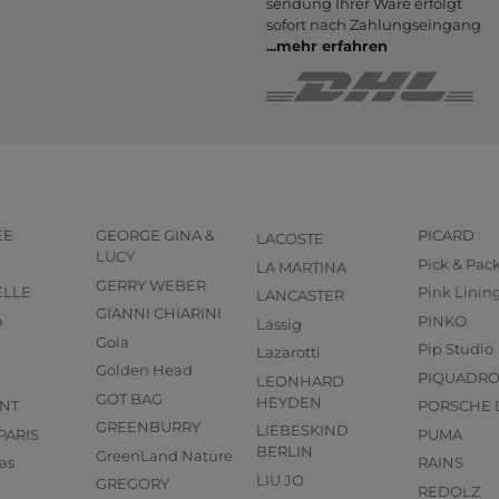
sendung Ihrer Ware er­folgt
sofort nach Zahlungs­eingang
...
mehr erfahren
EE
GEORGE GINA &
PICARD
LACOSTE
LUCY
Pick & Pac
LA MARTINA
GERRY WEBER
ELLE
Pink Linin
LANCASTER
GIANNI CHIARINI
o
PINKO
Lässig
Gola
Pip Studio
Lazarotti
Golden Head
PIQUADR
LEONHARD
GOT BAG
HEYDEN
NT
PORSCHE 
GREENBURRY
LIEBESKIND
PARIS
PUMA
BERLIN
GreenLand Nature
as
RAINS
LIU JO
GREGORY
REDOLZ