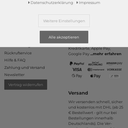
Daten­schutz­erklärung
Impressum
Weitere Einstellungen
Informationen
Zahlungsarten
Alle akzeptieren
PayPal, Kauf auf Rechnung,
Kontakt
Amazon Pay, Vor­kasse,
Rücksendung
Kredit­karte, Apple Pay,
Rückrufservice
Google Pay
...
mehr erfahren
Hilfe & FAQ
Zahlung und Versand
Newsletter
Vertrag widerrufen
Versand
Wir versenden schnell, sicher
und kostenlos mit DHL (ab 25
€ Bestell­wert - gilt nur bei
Bestel­lungen inner­halb
Deutsch­lands). Die Ver­