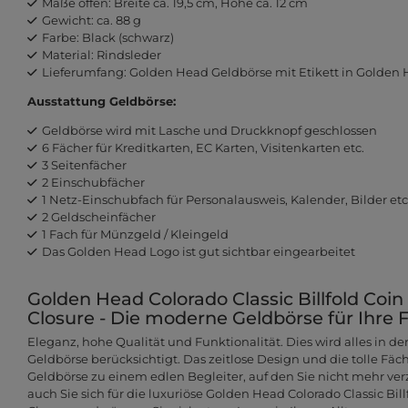
Maße offen: Breite ca. 19,5 cm, Höhe ca. 12 cm
Gewicht: ca. 88 g
Farbe: Black (schwarz)
Material: Rindsleder
Lieferumfang: Golden Head Geldbörse mit Etikett in Golde
Ausstattung Geldbörse:
Geldbörse wird mit Lasche und Druckknopf geschlossen
6 Fächer für Kreditkarten, EC Karten, Visitenkarten etc.
3 Seitenfächer
2 Einschubfächer
1 Netz-Einschubfach für Personalausweis, Kalender, Bilder etc
2 Geldscheinfächer
1 Fach für Münzgeld / Kleingeld
Das Golden Head Logo ist gut sichtbar eingearbeitet
Golden Head Colorado Classic Billfold Coin
Closure - Die moderne Geldbörse für Ihre 
Eleganz, hohe Qualität und Funktionalität. Dies wird alles in d
Geldbörse berücksichtigt. Das zeitlose Design und die tolle Fä
Geldbörse zu einem edlen Begleiter, auf den Sie nicht mehr ver
auch Sie sich für die luxuriöse Golden Head Colorado Classic Bil