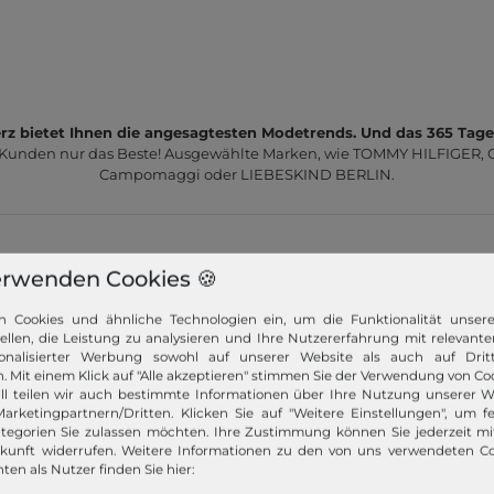
z bietet Ihnen die angesagtesten Modetrends. Und das 365 Tage
 Kunden nur das Beste! Ausgewählte Marken, wie TOMMY HILFIGER, Ca
Campomaggi oder LIEBESKIND BERLIN.
erwenden Cookies 🍪
n Cookies und ähnliche Technologien ein, um die Funktionalität unser
Schneller Versand!
tellen, die Leistung zu analysieren und Ihre Nutzererfahrung mit relevante
onalisierter Werbung sowohl auf unserer Website als auch auf Dritt
. Mit einem Klick auf "Alle akzeptieren" stimmen Sie der Verwendung von Coo
Wir versenden Ihre Bestellung schnell per
ll teilen wir auch bestimmte Informationen über Ihre Nutzung unserer W
Premiumversand.
arketingpartnern/Dritten. Klicken Sie auf "Weitere Einstellungen", um fe
tegorien Sie zulassen möchten. Ihre Zustimmung können Sie jederzeit m
Mehr dazu!
ukunft widerrufen. Weitere Informationen zu den von uns verwendeten C
ten als Nutzer finden Sie hier: