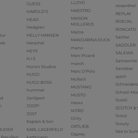
LLOYD
GUESS
reisenthel
MAESTRO
HAROLD'S
REPLAY
MAISON
HEAD
ROECKL
MOLLERUS
Hedgren
RONCATO
Maître
tur
HELLY HANSEN
Sacher
MANDARINA DUCK
eek
Herschel
SADDLER
mano
HEYS
SALEWA
Marc Picard
H.I.S
Samsonite
march
Horizn Studios
Sansibar
Marc O'Polo
HUGO
satch
McNeill
HUGO BOSS
Schneider
MUSTANG
hummel
School-Mo
MUSTO
od
JanSport
Scooli
neoxx
n
JOOP!
SCOTCH &
NITRO
JOST
Scout
Oilily
Kapten & Son
Scouty
ORTLIEB
RUDER
KARL LAGERFELD
Sea to Su
Osprey
us Preußen
kattbjoern