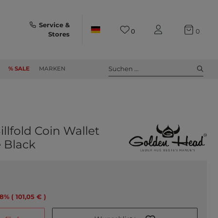
Service &
0
0
Stores
Suchen ...
% SALE
MARKEN
illfold Coin Wallet
 Black
78% ( 101,05 € )