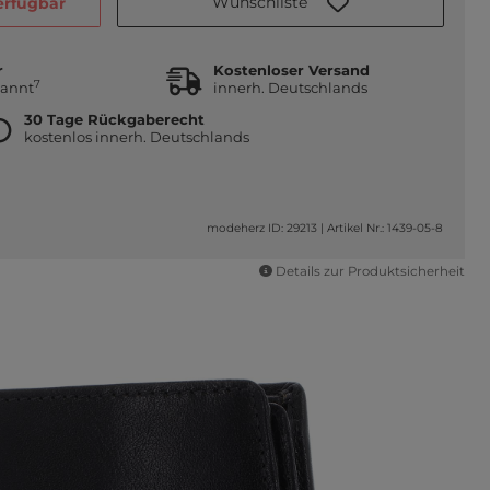
Wunschliste
verfügbar
r
Kostenloser Versand
7
kannt
innerh. Deutschlands
30 Tage Rückgaberecht
kostenlos innerh. Deutschlands
modeherz ID: 29213
|
Artikel Nr.: 1439-05-8
Details zur Produktsicherheit