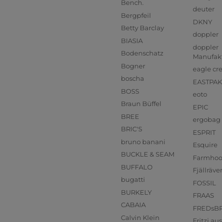
Bench.
deuter
Bergpfeil
DKNY
Betty Barclay
doppler
BIASIA
doppler
Bodenschatz
Manufak
Bogner
eagle cr
boscha
EASTPAK
BOSS
eoto
Braun Büffel
EPIC
BREE
ergobag
BRIC'S
ESPRIT
bruno banani
Esquire
BUCKLE & SEAM
Farmho
BUFFALO
Fjällräve
bugatti
FOSSIL
BURKELY
FRAAS
CABAIA
FREDsB
Calvin Klein
Fritzi a