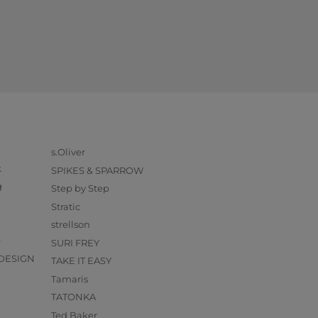
s.Oliver
k
SPIKES & SPARROW
g
Step by Step
Stratic
strellson
O
SURI FREY
DESIGN
TAKE IT EASY
Tamaris
TATONKA
Ted Baker