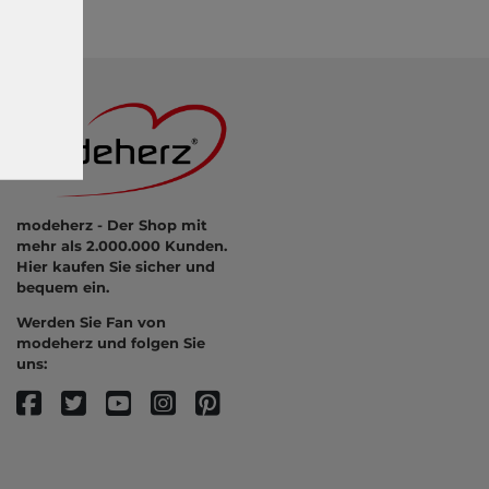
modeherz - Der Shop mit
mehr als 2.000.000 Kunden.
Hier kaufen Sie sicher und
bequem ein.
Werden Sie Fan von
modeherz und folgen Sie
uns: