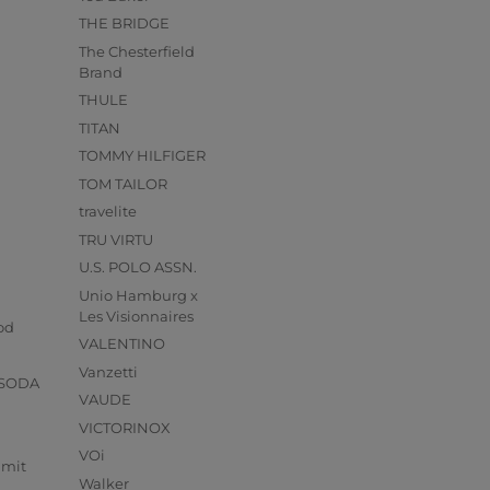
THE BRIDGE
The Chesterfield
Brand
THULE
TITAN
TOMMY HILFIGER
TOM TAILOR
travelite
TRU VIRTU
U.S. POLO ASSN.
Unio Hamburg x
s
Les Visionnaires
od
VALENTINO
Vanzetti
 SODA
VAUDE
VICTORINOX
VOi
mmit
Walker