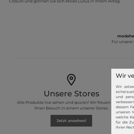
Closure und gönnen Sie sich etwas Luxus in Ihrem Alltag.
modeher
Für unsere
Wir v
Wir setze
Unsere Stores
sicherzus
und pers
verbessern
Alle Produkte live sehen und spüren! Wir freuen uns auf
diesem Fa
Ihren Besuch in einem unserer Stores.
unseren M
welche Ka
Jetzt ansehen!
für die Z
Ihren Rech