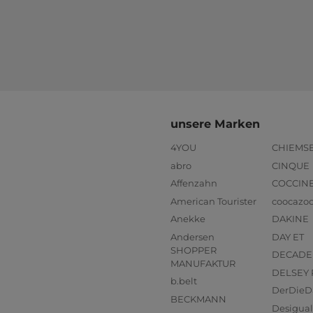
unsere Marken
4YOU
CHIEMS
abro
CINQUE
Affenzahn
COCCIN
American Tourister
coocazo
Anekke
DAKINE
Andersen
DAY ET
SHOPPER
DECADE
MANUFAKTUR
DELSEY 
b.belt
DerDieD
BECKMANN
Desigual