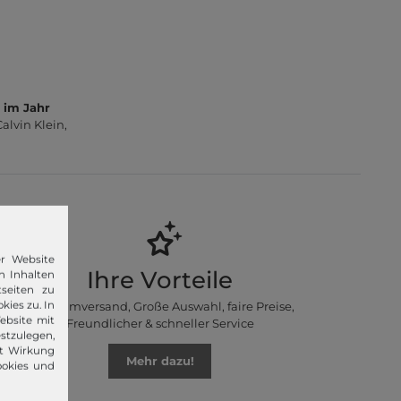
 im Jahr
lvin Klein,
er Website
Ihre Vorteile
n Inhalten
seiten zu
kies zu. In
Premiumversand, Große Auswahl, faire Preise,
ebsite mit
Freundlicher & schneller Service
stzulegen,
it Wirkung
Mehr dazu!
ookies und