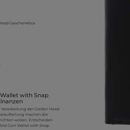
n Head Geschenkbox
.
 Wallet with Snap
Finanzen
er Verarbeitung der Golden Head
cheraufteilung machen die
zichten wollen. Entscheiden
lfold Coin Wallet with Snap