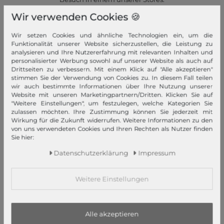
Wir verwenden Cookies 🍪
Jetzt ansehen!
Wir setzen Cookies und ähnliche Technologien ein, um die
Funktionalität unserer Website sicherzustellen, die Leistung zu
analysieren und Ihre Nutzererfahrung mit relevanten Inhalten und
personalisierter Werbung sowohl auf unserer Website als auch auf
Drittseiten zu verbessern. Mit einem Klick auf "Alle akzeptieren"
stimmen Sie der Verwendung von Cookies zu. In diesem Fall teilen
Schneller Versand!
wir auch bestimmte Informationen über Ihre Nutzung unserer
Website mit unseren Marketingpartnern/Dritten. Klicken Sie auf
Wir versenden Ihre Bestellung schnell per Premiumversand.
"Weitere Einstellungen", um festzulegen, welche Kategorien Sie
zulassen möchten. Ihre Zustimmung können Sie jederzeit mit
Mehr dazu!
Wirkung für die Zukunft widerrufen. Weitere Informationen zu den
von uns verwendeten Cookies und Ihren Rechten als Nutzer finden
Sie hier:
Daten­schutz­erklärung
Impressum
Ihre Vorteile
Weitere Einstellungen
Premiumversand, Große Auswahl, faire Preise, Freundlicher &
schneller Service
Alle akzeptieren