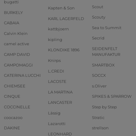
bugatti
Scout
Kapten & Son
BURKELY
Scouty
KARL LAGERFELD
CABAIA
Sea to Summit
kattbjoern
Calvin Klein
Secrid
kipling
camel active
SEIDENFELT
KLONDIKE 1896
CAMP DAVID
MANUFAKTUR
Knirps
CAMPOMAGGI
SMARTBOX
L.CREDI
CATERINA LUCCHI
SOCCX
LACOSTE
CHIEMSEE
s.Oliver
LA MARTINA
CINQUE
SPIKES & SPARROW
LANCASTER
COCCINELLE
Step by Step
Lässig
coocazoo
Stratic
Lazarotti
DAKINE
strellson
LEONHARD