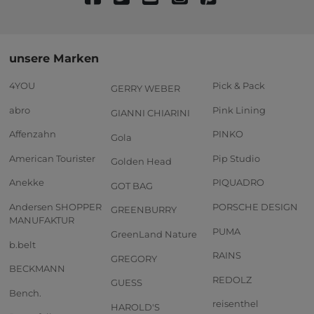
unsere Marken
4YOU
Pick & Pack
GERRY WEBER
abro
Pink Lining
GIANNI CHIARINI
Affenzahn
PINKO
Gola
American Tourister
Pip Studio
Golden Head
Anekke
PIQUADRO
GOT BAG
Andersen SHOPPER
PORSCHE DESIGN
GREENBURRY
MANUFAKTUR
PUMA
GreenLand Nature
b.belt
RAINS
GREGORY
BECKMANN
REDOLZ
GUESS
Bench.
reisenthel
HAROLD'S