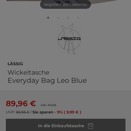
Vergrößern durch berühren
Lässig
Wickeltasche
Everyday Bag Leo Blue
89,96 €
inkl. MwSt.
UVP:
99,95 €
/
Sie sparen
- 9% ( 9,99 € )
In die Einkaufstasche