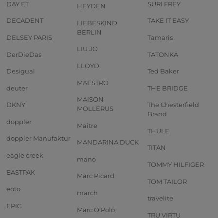
DAY ET
SURI FREY
HEYDEN
DECADENT
TAKE IT EASY
LIEBESKIND
BERLIN
DELSEY PARIS
Tamaris
LIU JO
DerDieDas
TATONKA
LLOYD
Desigual
Ted Baker
MAESTRO
deuter
THE BRIDGE
MAISON
DKNY
The Chesterfield
MOLLERUS
Brand
doppler
Maître
THULE
doppler Manufaktur
MANDARINA DUCK
TITAN
eagle creek
mano
TOMMY HILFIGER
EASTPAK
Marc Picard
TOM TAILOR
eoto
march
travelite
EPIC
Marc O'Polo
TRU VIRTU