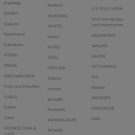
ergobag
McNeill
U.S. POLO ASSN.
ESPRIT
MUSTANG
Unio Hamburg x
Esquire
Les Visionnaires
MUSTO
Farmhood
VALENTINO
neoxx
Fjällräven
Vanzetti
NITRO
FOSSIL
VAUDE
Oilily
FRAAS
VICTORINOX
ORTLIEB
FREDsBRUDER
VOi
Osprey
Fritzi aus Preußen
Walker
oxmox
FURLA
WENGER
pacsafe
Gabor
WINDROSE
Pactastic
Gabs
zwei
PATRIZIA PEPE
GEORGE GINA &
PICARD
LUCY