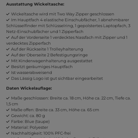
Ausstattung Wickeltasche:
Wickeltasche wird mit Two Way Zipper geschlossen
Im Hauptfach 4 elastische Einschubfächer, 1 abnehmbarer
Schlüsselfinder mit Schlüsselring, 1 gepolstertes Laptopfach, 3
Netz-Einschubfächer und 1 Zipperfach
Auf der Vorderseite 1 verdecktes Nassfach mit Zipper und 1
verdecktes Zipperfach
Auf der Rückseite 1 Trolleyhalterung
Auf der Oberseite 2 Befestigungsringe
Mit Kinderwagenhalterung ausgestattet
Besitzt geräumiges Hauptfach
Ist wasserabweisend
Das Lässig Logo ist gut sichtbar eingearbeitet
Daten Wickelauflage:
Maße geschlossen: Breite ca. 18 cm, Höhe ca. 22 cm, Tiefe ca.
1,5 cm
Maße offen: Breite ca. 33 cm, Höhe ca. 65 cm
Gewicht: ca. 80 g
Farbe: Blue (taupe)
Material: Polyester
Nachhaltigkeit: 100% PFC-frei