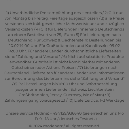
1) Unverbindliche Preisempfehlung des Herstellers / 2) Gilt nur
von Montag bis Freitag, Feiertage ausgeschlossen / 3) alle Preise
verstehen sich inkl. gesetzlicher Mehrwertsteuer und zuzüglich
Versandkosten / 4) Gilt für Lieferungen innerhalb Deutschlands
ab einem Bestellwert von 25,- Euro / 5) Für Lieferungen nach
Deutschland. Für Schweiz & Liechtenstein: Bestellungen bis
10.02 14:00 Uhr. Für Großbritannien und Kanalinseln: 09.02
14:00 Uhr. Für andere Länder: durchschnittliche Lieferzeiten
siehe "Zahlung und Versand". / 6) Nicht auf rabattierte Produkte
anwendbar. Gutschein ist nicht kombinierbar mit anderen
Gutscheinen oder Aktions-Preisen. / 7) Lieferungen nach
Deutschland. Lieferzeiten für andere Länder und Informationen
zur Berechnung des Liefertermins siehe "Zahlung und Versand"
/ 8) Bei Bestellungen bis 16:00 Uhr und Sofortbezahlung
(ausgenommen Lieferländer: Schweiz, Liechtenstein,
Großbritannien, Jersey, Guernsey, Isle of Man) / 9)
Zahlungseingang vorausgesetzt / 10) Lieferzeit: ca. 1–3 Werktage
Unsere Service Hotline: + 49 7129/936640 (Sie erreichen uns: Mo
- Fr 9 - 18 Uhr / deutsches Festnetz)
© 2024 modeherz / All rights reserved.