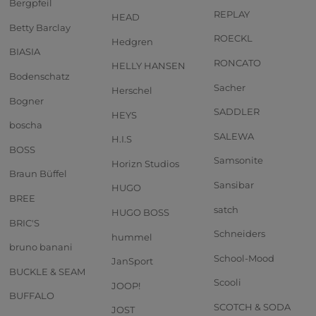
Bergpfeil
REPLAY
HEAD
Betty Barclay
ROECKL
Hedgren
BIASIA
RONCATO
HELLY HANSEN
Bodenschatz
Sacher
Herschel
Bogner
SADDLER
HEYS
boscha
SALEWA
H.I.S
BOSS
Samsonite
Horizn Studios
Braun Büffel
Sansibar
HUGO
BREE
satch
HUGO BOSS
BRIC'S
Schneiders
hummel
bruno banani
School-Mood
JanSport
BUCKLE & SEAM
Scooli
JOOP!
BUFFALO
SCOTCH & SODA
JOST