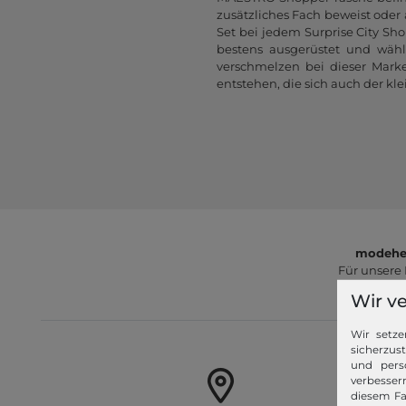
zusätzliches Fach beweist ode
Set bei jedem Surprise City Sh
bestens ausgerüstet und wähl
verschmelzen bei dieser Mark
entstehen, die sich auch der kl
modeher
Für unsere
Wir v
Wir setze
sicherzus
und pers
verbessern
diesem Fa