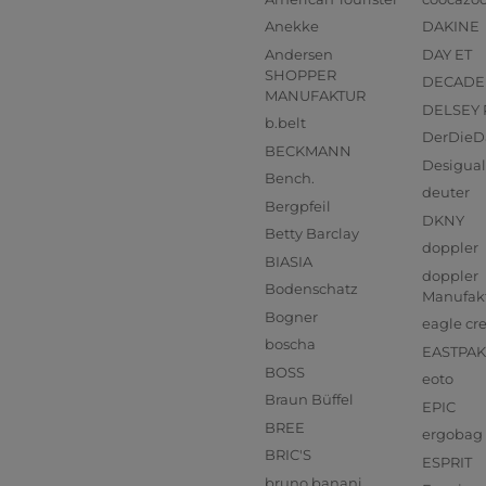
Anekke
DAKINE
Andersen
DAY ET
SHOPPER
DECADE
MANUFAKTUR
DELSEY 
b.belt
DerDieD
BECKMANN
Desigual
Bench.
deuter
Bergpfeil
DKNY
Betty Barclay
doppler
BIASIA
doppler
Bodenschatz
Manufak
Bogner
eagle cr
boscha
EASTPAK
BOSS
eoto
Braun Büffel
EPIC
BREE
ergobag
BRIC'S
ESPRIT
bruno banani