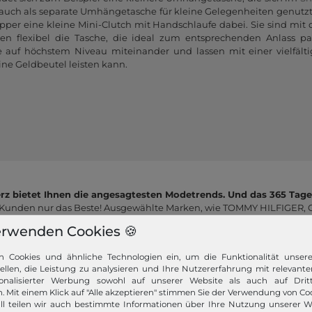
r auch als separate Umhängetasche für kleine Gelegenheiten genutz
opper eine kleine Mini-Clutch mit Handschlaufe dabei. Sie sind mit
en flexibel die Tasche, die ideal zum entsprechenden Anlass pas
e auf höchstem Niveau miteinander und lassen mit einer vielfäl
eine Geldbeutel leisten kann.
z bietet Ihnen die angesagtesten Modetrends. Und das 365 Tage
 Kunden nur das Beste! Ausgewählte Marken, wie TOMMY HILFIGER, Ca
Campomaggi oder LIEBESKIND BERLIN.
erwenden Cookies 🍪
n Cookies und ähnliche Technologien ein, um die Funktionalität unser
tellen, die Leistung zu analysieren und Ihre Nutzererfahrung mit relevante
onalisierter Werbung sowohl auf unserer Website als auch auf Dritt
. Mit einem Klick auf "Alle akzeptieren" stimmen Sie der Verwendung von Coo
ll teilen wir auch bestimmte Informationen über Ihre Nutzung unserer W