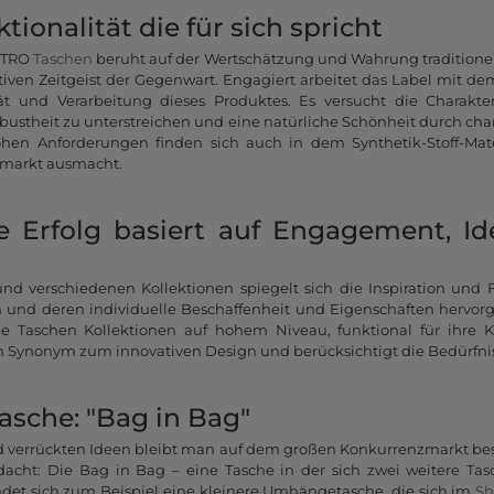
ionalität die für sich spricht
ESTRO
Taschen
beruht auf der Wertschätzung und Wahrung traditionel
iven Zeitgeist der Gegenwart. Engagiert arbeitet das Label mit d
t und Verarbeitung dieses Produktes. Es versucht die Charakte
obustheit zu unterstreichen und eine natürliche Schönheit durch cha
hen Anforderungen finden sich auch in dem Synthetik-Stoff-Materi
markt ausmacht.
e Erfolg basiert auf Engagement, I
 und verschiedenen Kollektionen spiegelt sich die Inspiration un
n und deren individuelle Beschaffenheit und Eigenschaften hervo
e Taschen Kollektionen auf hohem Niveau, funktional für ihre 
ein Synonym zum innovativen Design und berücksichtigt die Bedürfn
Tasche: "Bag in Bag"
verrückten Ideen bleibt man auf dem großen Konkurrenzmarkt bes
cht: Die Bag in Bag – eine Tasche in der sich zwei weitere Tas
et sich zum Beispiel eine kleinere Umhängetasche, die sich im
Sh