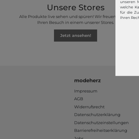
unseren M
Unsere Stores
welche Ka
für die Z
Alle Produkte live sehen und spüren! Wir freuen uns auf
Ihren Rech
Ihren Besuch in einem unserer Stores.
Jetzt ansehen!
modeherz
Impressum
AGB
Widerrufsrecht
Datenschutzerklärung
Datenschutzeinstellungen
Barrierefreiheitserklärung
Jobs