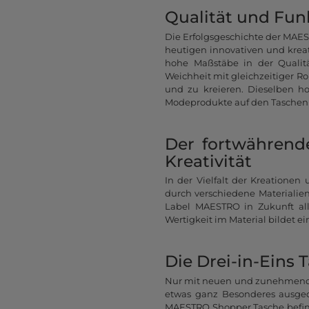
Qualität und Funkt
Die Erfolgsgeschichte der MA
heutigen innovativen und kreat
hohe Maßstäbe in der Qualitä
Weichheit mit gleichzeitiger R
und zu kreieren. Dieselben ho
Modeprodukte auf den Taschen
Der fortwährend
Kreativität
In der Vielfalt der Kreationen
durch verschiedene Materialie
Label MAESTRO in Zukunft all
Wertigkeit im Material bildet 
Die Drei-in-Eins 
Nur mit neuen und zunehmend 
etwas ganz Besonderes ausgeda
MAESTRO Shopper Tasche befind