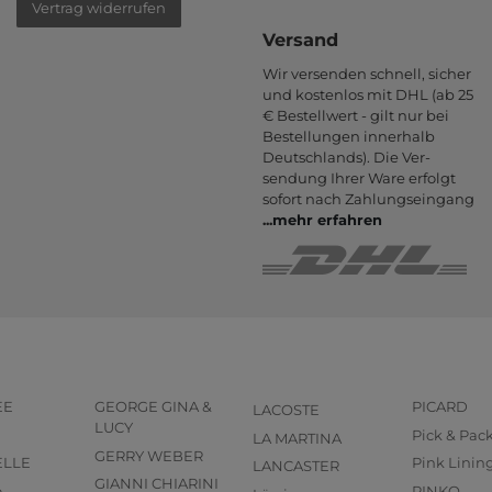
Vertrag widerrufen
Versand
Wir versenden schnell, sicher
und kostenlos mit DHL (ab 25
€ Bestell­wert - gilt nur bei
Bestel­lungen inner­halb
Deutsch­lands). Die Ver­
sendung Ihrer Ware er­folgt
sofort nach Zahlungs­eingang
...
mehr erfahren
EE
GEORGE GINA &
PICARD
LACOSTE
LUCY
Pick & Pac
LA MARTINA
GERRY WEBER
ELLE
Pink Linin
LANCASTER
GIANNI CHIARINI
o
PINKO