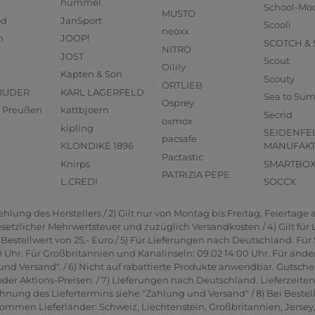
hummel
School-Mo
MUSTO
od
JanSport
Scooli
neoxx
n
JOOP!
SCOTCH &
NITRO
JOST
Scout
Oilily
Kapten & Son
Scouty
ORTLIEB
RUDER
KARL LAGERFELD
Sea to Su
Osprey
us Preußen
kattbjoern
Secrid
oxmox
kipling
SEIDENFE
pacsafe
KLONDIKE 1896
MANUFAK
Pactastic
Knirps
SMARTBO
PATRIZIA PEPE
L.CREDI
SOCCX
lung des Herstellers / 2) Gilt nur von Montag bis Freitag, Feiertage a
gesetzlicher Mehrwertsteuer und zuzüglich Versandkosten / 4) Gilt für
estellwert von 25,- Euro / 5) Für Lieferungen nach Deutschland. Für 
0 Uhr. Für Großbritannien und Kanalinseln: 09.02 14:00 Uhr. Für ande
und Versand". / 6) Nicht auf rabattierte Produkte anwendbar. Gutsche
er Aktions-Preisen. / 7) Lieferungen nach Deutschland. Lieferzeite
hnung des Liefertermins siehe "Zahlung und Versand" / 8) Bei Bestel
men Lieferländer: Schweiz, Liechtenstein, Großbritannien, Jersey, G