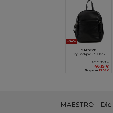
−34%
MAESTRO
City Backpack S Black
69,99 €
UVP
46,19 €
Sie sparen
23,80 €
MAESTRO – Die 