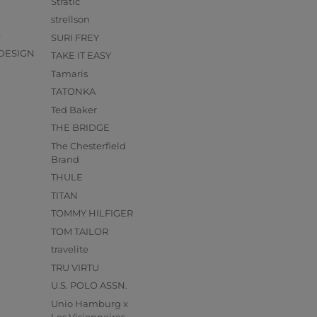
Stratic
strellson
O
SURI FREY
DESIGN
TAKE IT EASY
Tamaris
TATONKA
Ted Baker
THE BRIDGE
The Chesterfield
Brand
THULE
TITAN
TOMMY HILFIGER
TOM TAILOR
travelite
TRU VIRTU
U.S. POLO ASSN.
Unio Hamburg x
s
Les Visionnaires