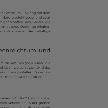
ler Werte, im Einklang mit dem
em Naturprodukt Leder und setzt
reigenschaften des Leders wie
rismatisches Design zu erhalten
al-Mix wieder, der vielfältige
deenreichtum und
d Freude am Designen wider, die
rgehoben werden. Auch wird das
Kundinnen gestalten. Maximale
isse modebewusster Frauen.
tehen. MAESTRO hat sich dabei
chen verstecken. In der großen
opper
befindlich als praktisches