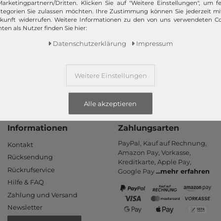
arketingpartnern/Dritten. Klicken Sie auf "Weitere Einstellungen", um fe
Schneller Versand!
tegorien Sie zulassen möchten. Ihre Zustimmung können Sie jederzeit m
ukunft widerrufen. Weitere Informationen zu den von uns verwendeten C
Wir versenden Ihre Bestellung schnell per Premiumversand.
ten als Nutzer finden Sie hier:
Daten­schutz­erklärung
Impressum
Mehr dazu!
Weitere Einstellungen
Alle akzeptieren
Informationen
Zahlungsarten
PayPal, Kauf auf Rechnung,
Kontakt
Amazon Pay, Vor­kasse,
Rücksendung
Kredit­karte, Apple Pay,
Rückrufservice
Google Pay
...
mehr erfahren
Hilfe & FAQ
Zahlung und Versand
Newsletter