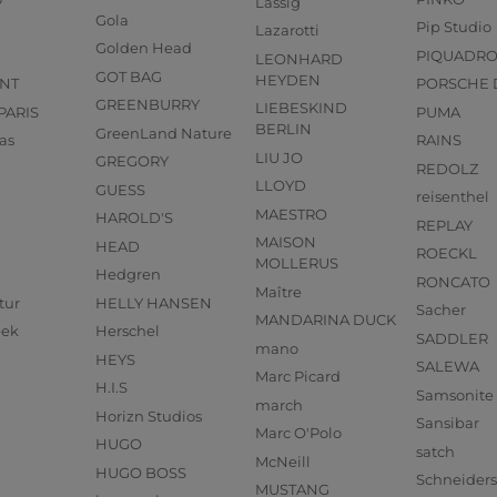
Lässig
Gola
Pip Studio
Lazarotti
Golden Head
PIQUADR
LEONHARD
GOT BAG
HEYDEN
NT
PORSCHE 
GREENBURRY
LIEBESKIND
PARIS
PUMA
BERLIN
GreenLand Nature
as
RAINS
LIU JO
GREGORY
REDOLZ
LLOYD
GUESS
reisenthel
MAESTRO
HAROLD'S
REPLAY
MAISON
HEAD
ROECKL
MOLLERUS
Hedgren
RONCATO
Maître
tur
HELLY HANSEN
Sacher
MANDARINA DUCK
eek
Herschel
SADDLER
mano
HEYS
SALEWA
Marc Picard
H.I.S
Samsonite
march
Horizn Studios
Sansibar
Marc O'Polo
HUGO
satch
McNeill
HUGO BOSS
Schneider
MUSTANG