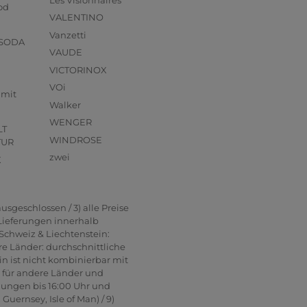
od
VALENTINO
Vanzetti
 SODA
VAUDE
VICTORINOX
VOi
mmit
Walker
WENGER
LT
WINDROSE
TUR
zwei
X
usgeschlossen / 3) alle Preise
 Lieferungen innerhalb
Schweiz & Liechtenstein:
re Länder: durchschnittliche
in ist nicht kombinierbar mit
n für andere Länder und
lungen bis 16:00 Uhr und
uernsey, Isle of Man) / 9)