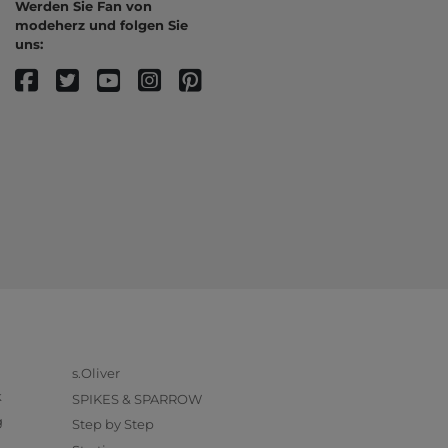
Werden Sie Fan von
modeherz und folgen Sie
uns:
s.Oliver
k
SPIKES & SPARROW
g
Step by Step