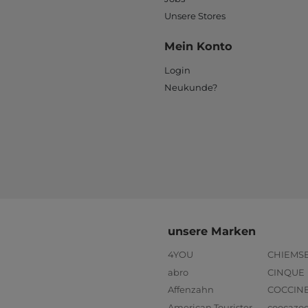
Unsere Stores
Mein Konto
Login
Neukunde?
unsere Marken
4YOU
CHIEMS
abro
CINQUE
Affenzahn
COCCIN
American Tourister
coocazo