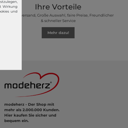
stzulegen,
Ihre Vorteile
it Wirkung
ookies und
Premiumversand, Große Auswahl, faire Preise, Freundlicher
& schneller Service
Mehr dazu!
modeherz - Der Shop mit
mehr als 2.000.000 Kunden.
Hier kaufen Sie sicher und
bequem ein.