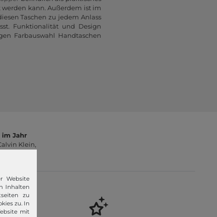
t werden kann. Außerdem ist im
 diesen Taschen zu jedem Anlass
st. Funktionalität und Design
tigen Farbauswahl Handtaschen
 im Jahr
lvin Klein,
er Website
n Inhalten
seiten zu
kies zu. In
ebsite mit