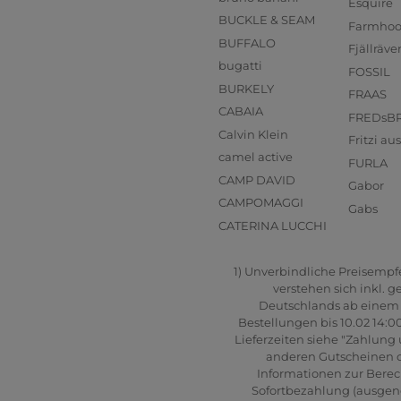
Esquire
BUCKLE & SEAM
Farmho
BUFFALO
Fjällräve
bugatti
FOSSIL
BURKELY
FRAAS
CABAIA
FREDsB
Calvin Klein
Fritzi a
camel active
FURLA
CAMP DAVID
Gabor
CAMPOMAGGI
Gabs
CATERINA LUCCHI
1) Unverbindliche Preisempfeh
verstehen sich inkl. 
Deutschlands ab einem B
Bestellungen bis 10.02 14:0
Lieferzeiten siehe "Zahlung 
anderen Gutscheinen od
Informationen zur Berec
Sofortbezahlung (ausgenom