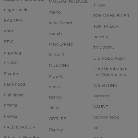
MANDARINA DUCK
TITAN
eagle creek
mano
TOMMY HILFIGER
EASTPAK
Marc Picard
TOM TAILOR
eoto
march
travelite
EPIC
Marc O'Polo
TRU VIRTU
ergobag
McNeill
U.S. POLO ASSN.
ESPRIT
MUSTANG
Unio Hamburg x
Esquire
Les Visionnaires
MUSTO
Farmhood
VALENTINO
neoxx
Fjällräven
Vanzetti
NITRO
FOSSIL
VAUDE
Oilily
FRAAS
VICTORINOX
ORTLIEB
FREDsBRUDER
VOi
Osprey
Fritzi aus Preußen