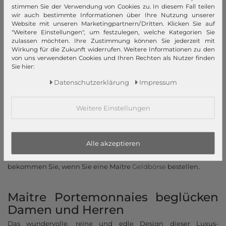
hochwertige Geldbörsen
stimmen Sie der Verwendung von Cookies zu. In diesem Fall teilen
wir auch bestimmte Informationen über Ihre Nutzung unserer
Website mit unseren Marketingpartnern/Dritten. Klicken Sie auf
Geldbörse mit Stil von Maitre – das
"Weitere Einstellungen", um festzulegen, welche Kategorien Sie
zulassen möchten. Ihre Zustimmung können Sie jederzeit mit
Portemonnaie der Luxusklasse
Wirkung für die Zukunft widerrufen. Weitere Informationen zu den
von uns verwendeten Cookies und Ihren Rechten als Nutzer finden
Die qualitativ hochwertigen Geldbörsen von Maitre werden nun
Sie hier:
mehr als 30 Jahren produziert und finden viele überall
begeisterte Kunden. Diese Geldbörsen und Portemonnaies aus
Daten­schutz­erklärung
Impressum
Leder sind perfekt verarbeitet und versprechen dadurch hohe
Langlebigkeit. In diesen Geldbeuteln können Sie bedenkenlos
Weitere Einstellungen
Ihre wertvollen Wertsachen unterbringen. Man möchte ja
schließlich nicht seine nützlichen
Accessoires
in jede Geldbörse
stecken. Maitre stellt übrigens auch Schlüssel-, Ausweis,- und
Kreditkartenetuis in gewohnter Qualität her. Der
Alle akzeptieren
Lederfabrikant legt viel Wert auf schlichtes Design und
elegante Schönheit in engerer Verknüpfung. Und genau dies
bekommen Sie, wenn Sie eine Maitre
Geldbörse
bestellen.
Maitre Portemonnaies beglücken
Damen und Herren
Das wundervolle, reine und edle Design dieser Luxus-