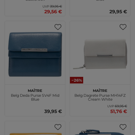
39,95 €
UVP
29,56 €
29,95 €
−26%
Maître
Maître
Belg Deda Purse SV4F Mid
Belg Dagrete Purse MH14FZ
Blue
Cream White
69,95 €
UVP
39,95 €
51,76 €