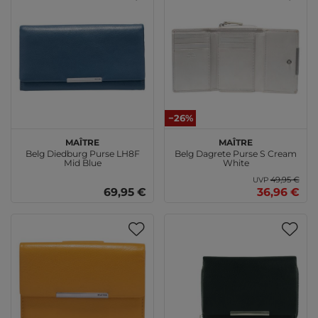
−26%
Maître
Maître
Belg Diedburg Purse LH8F
Belg Dagrete Purse S Cream
Mid Blue
White
49,95 €
UVP
69,95 €
36,96 €