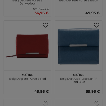
Belg Dagrete Purse S
Belg Dagrete Purse S Black
Darkyellow
49,95 €
UVP
36,96 €
49,95 €
Maître
Maître
Belg Dagrete Purse S Red
Belg Dartrud Purse MH11F
Mid Blue
49,95 €
59,95 €