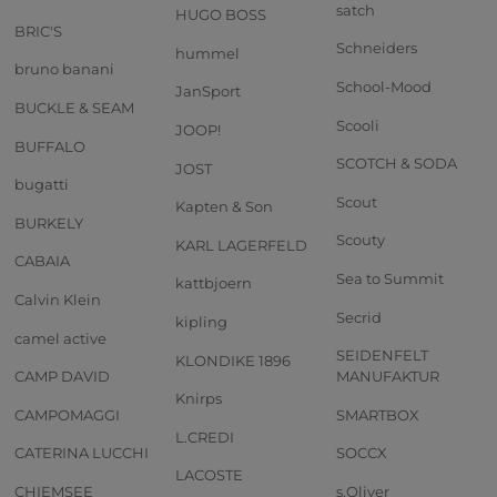
satch
HUGO BOSS
BRIC'S
Schneiders
hummel
bruno banani
School-Mood
JanSport
BUCKLE & SEAM
Scooli
JOOP!
BUFFALO
SCOTCH & SODA
JOST
bugatti
Scout
Kapten & Son
BURKELY
Scouty
KARL LAGERFELD
CABAIA
Sea to Summit
kattbjoern
Calvin Klein
Secrid
kipling
camel active
SEIDENFELT
KLONDIKE 1896
CAMP DAVID
MANUFAKTUR
Knirps
CAMPOMAGGI
SMARTBOX
L.CREDI
CATERINA LUCCHI
SOCCX
LACOSTE
CHIEMSEE
s.Oliver