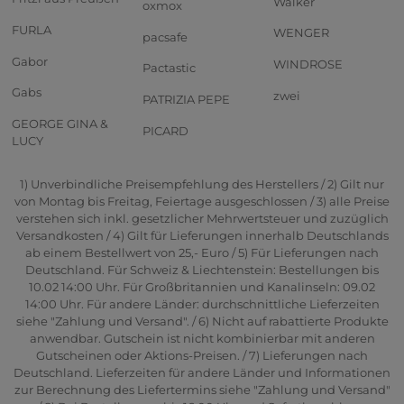
Walker
oxmox
FURLA
WENGER
pacsafe
Gabor
WINDROSE
Pactastic
Gabs
zwei
PATRIZIA PEPE
GEORGE GINA &
PICARD
LUCY
1) Unverbindliche Preisempfehlung des Herstellers / 2) Gilt nur
von Montag bis Freitag, Feiertage ausgeschlossen / 3) alle Preise
verstehen sich inkl. gesetzlicher Mehrwertsteuer und zuzüglich
Versandkosten / 4) Gilt für Lieferungen innerhalb Deutschlands
ab einem Bestellwert von 25,- Euro / 5) Für Lieferungen nach
Deutschland. Für Schweiz & Liechtenstein: Bestellungen bis
10.02 14:00 Uhr. Für Großbritannien und Kanalinseln: 09.02
14:00 Uhr. Für andere Länder: durchschnittliche Lieferzeiten
siehe "Zahlung und Versand". / 6) Nicht auf rabattierte Produkte
anwendbar. Gutschein ist nicht kombinierbar mit anderen
Gutscheinen oder Aktions-Preisen. / 7) Lieferungen nach
Deutschland. Lieferzeiten für andere Länder und Informationen
zur Berechnung des Liefertermins siehe "Zahlung und Versand"