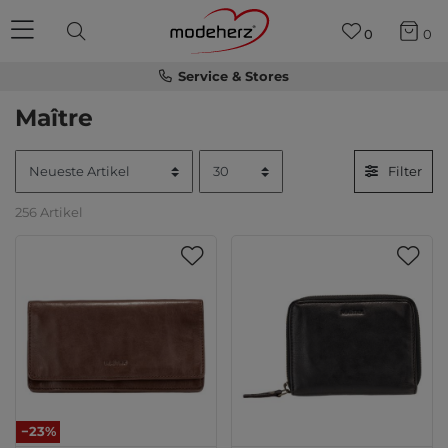
0
0
Service & Stores
Maître
Filter
256 Artikel
−23%