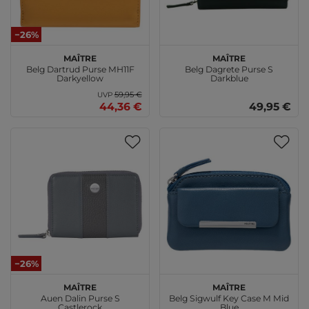
−26%
Maître
Maître
Belg Dartrud Purse MH11F
Belg Dagrete Purse S
Darkyellow
Darkblue
59,95 €
UVP
44,36 €
49,95 €
−26%
Maître
Maître
Auen Dalin Purse S
Belg Sigwulf Key Case M Mid
Castlerock
Blue