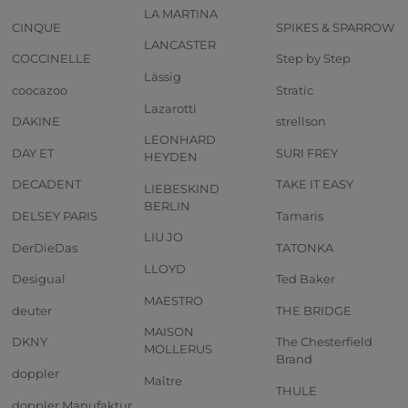
LA MARTINA
CINQUE
SPIKES & SPARROW
LANCASTER
COCCINELLE
Step by Step
Lässig
coocazoo
Stratic
Lazarotti
DAKINE
strellson
LEONHARD
DAY ET
SURI FREY
HEYDEN
DECADENT
TAKE IT EASY
LIEBESKIND
BERLIN
DELSEY PARIS
Tamaris
LIU JO
DerDieDas
TATONKA
LLOYD
Desigual
Ted Baker
MAESTRO
deuter
THE BRIDGE
MAISON
DKNY
The Chesterfield
MOLLERUS
Brand
doppler
Maître
THULE
doppler Manufaktur