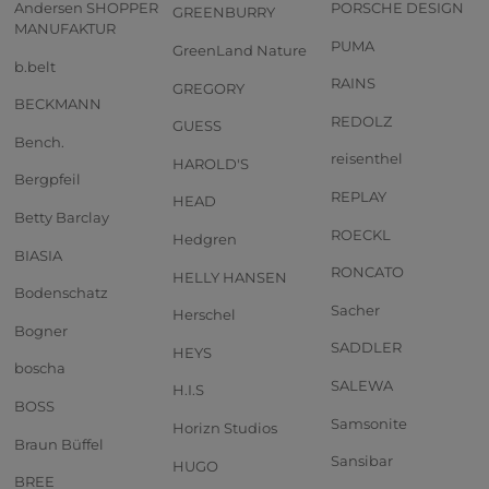
Andersen SHOPPER
PORSCHE DESIGN
GREENBURRY
MANUFAKTUR
PUMA
GreenLand Nature
b.belt
RAINS
GREGORY
BECKMANN
REDOLZ
GUESS
Bench.
reisenthel
HAROLD'S
Bergpfeil
REPLAY
HEAD
Betty Barclay
ROECKL
Hedgren
BIASIA
RONCATO
HELLY HANSEN
Bodenschatz
Sacher
Herschel
Bogner
SADDLER
HEYS
boscha
SALEWA
H.I.S
BOSS
Samsonite
Horizn Studios
Braun Büffel
Sansibar
HUGO
BREE