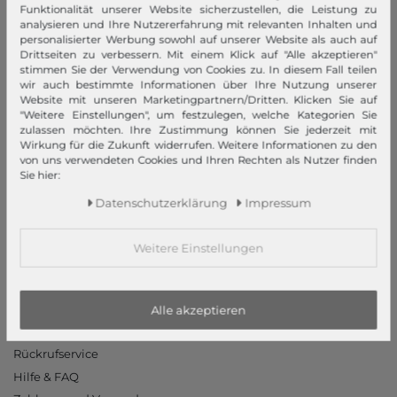
Impressum
Funktionalität unserer Website sicherzustellen, die Leistung zu
AGB
analysieren und Ihre Nutzererfahrung mit relevanten Inhalten und
personalisierter Werbung sowohl auf unserer Website als auch auf
Widerrufsrecht
Drittseiten zu verbessern. Mit einem Klick auf "Alle akzeptieren"
Datenschutzerklärung
stimmen Sie der Verwendung von Cookies zu. In diesem Fall teilen
wir auch bestimmte Informationen über Ihre Nutzung unserer
Datenschutzeinstellungen
Website mit unseren Marketingpartnern/Dritten. Klicken Sie auf
Barrierefreiheitserklärung
"Weitere Einstellungen", um festzulegen, welche Kategorien Sie
zulassen möchten. Ihre Zustimmung können Sie jederzeit mit
Jobs
Wirkung für die Zukunft widerrufen. Weitere Informationen zu den
Unsere Stores
von uns verwendeten Cookies und Ihren Rechten als Nutzer finden
Sie hier:
Mein Konto
Daten­schutz­erklärung
Impressum
Login
Weitere Einstellungen
Neukunde?
Informationen
Kontakt
Alle akzeptieren
Rücksendung
Rückrufservice
Hilfe & FAQ