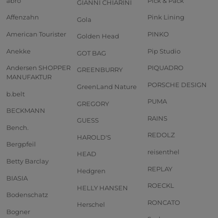
abro
Pick & Pack
GIANNI CHIARINI
Affenzahn
Pink Lining
Gola
American Tourister
PINKO
Golden Head
Anekke
Pip Studio
GOT BAG
Andersen SHOPPER
PIQUADRO
GREENBURRY
MANUFAKTUR
PORSCHE DESIGN
GreenLand Nature
b.belt
PUMA
GREGORY
BECKMANN
RAINS
GUESS
Bench.
REDOLZ
HAROLD'S
Bergpfeil
reisenthel
HEAD
Betty Barclay
REPLAY
Hedgren
BIASIA
ROECKL
HELLY HANSEN
Bodenschatz
RONCATO
Herschel
Bogner