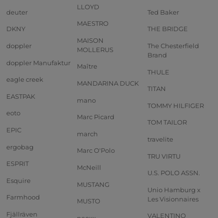
LLOYD
deuter
Ted Baker
MAESTRO
DKNY
THE BRIDGE
MAISON
doppler
The Chesterfield
MOLLERUS
Brand
doppler Manufaktur
Maître
THULE
eagle creek
MANDARINA DUCK
TITAN
EASTPAK
mano
TOMMY HILFIGER
eoto
Marc Picard
TOM TAILOR
EPIC
march
travelite
ergobag
Marc O'Polo
TRU VIRTU
ESPRIT
McNeill
U.S. POLO ASSN.
Esquire
MUSTANG
Unio Hamburg x
Farmhood
Les Visionnaires
MUSTO
Fjällräven
VALENTINO
neoxx