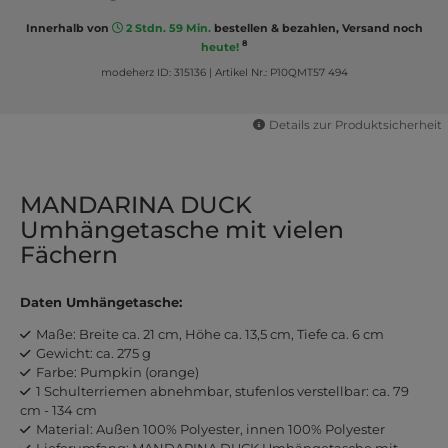
Innerhalb von
2 Stdn. 59 Min.
bestellen & bezahlen, Versand noch
8
heute!
modeherz ID: 315136
|
Artikel Nr.: P10QMT57 494
Details zur Produktsicherheit
MANDARINA DUCK
Umhängetasche mit vielen
Fächern
Daten Umhängetasche:
Maße: Breite ca. 21 cm, Höhe ca. 13,5 cm, Tiefe ca. 6 cm
Gewicht: ca. 275 g
Farbe: Pumpkin (orange)
1 Schulterriemen abnehmbar, stufenlos verstellbar: ca. 79
cm - 134 cm
Material: Außen 100% Polyester, innen 100% Polyester
Lieferumfang: MANDARINA DUCK Umhängetasche mit