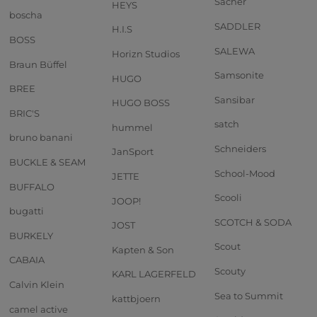
Sacher
HEYS
boscha
SADDLER
H.I.S
BOSS
SALEWA
Horizn Studios
Braun Büffel
Samsonite
HUGO
BREE
Sansibar
HUGO BOSS
BRIC'S
satch
hummel
bruno banani
Schneiders
JanSport
BUCKLE & SEAM
School-Mood
JETTE
BUFFALO
Scooli
JOOP!
bugatti
SCOTCH & SODA
JOST
BURKELY
Scout
Kapten & Son
CABAIA
Scouty
KARL LAGERFELD
Calvin Klein
Sea to Summit
kattbjoern
camel active