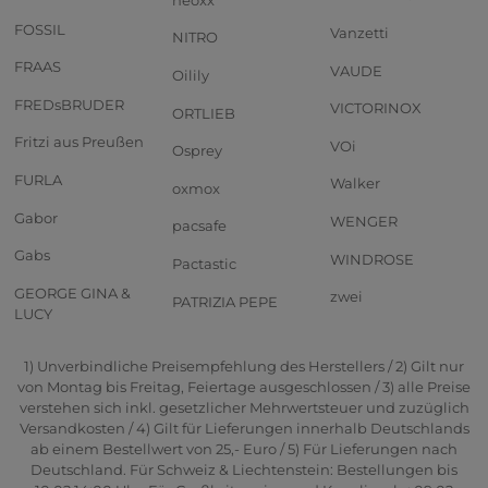
FOSSIL
Vanzetti
NITRO
FRAAS
VAUDE
Oilily
FREDsBRUDER
VICTORINOX
ORTLIEB
Fritzi aus Preußen
VOi
Osprey
FURLA
Walker
oxmox
Gabor
WENGER
pacsafe
Gabs
WINDROSE
Pactastic
GEORGE GINA &
zwei
PATRIZIA PEPE
LUCY
1) Unverbindliche Preisempfehlung des Herstellers / 2) Gilt nur
von Montag bis Freitag, Feiertage ausgeschlossen / 3) alle Preise
verstehen sich inkl. gesetzlicher Mehrwertsteuer und zuzüglich
Versandkosten / 4) Gilt für Lieferungen innerhalb Deutschlands
ab einem Bestellwert von 25,- Euro / 5) Für Lieferungen nach
Deutschland. Für Schweiz & Liechtenstein: Bestellungen bis