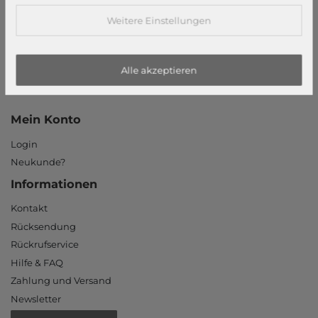
Datenschutzerklärung
Weitere Einstellungen
Datenschutzeinstellungen
Barrierefreiheitserklärung
Alle akzeptieren
Jobs
Unsere Stores
Mein Konto
Login
Neukunde?
Informationen
Kontakt
Rücksendung
Rückrufservice
Hilfe & FAQ
Zahlung und Versand
Newsletter