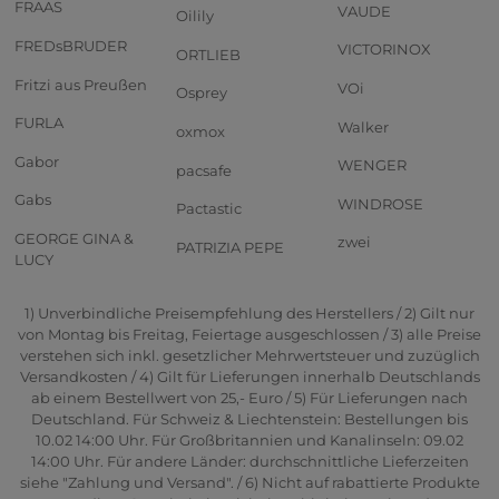
FRAAS
VAUDE
Oilily
FREDsBRUDER
VICTORINOX
ORTLIEB
Fritzi aus Preußen
VOi
Osprey
FURLA
Walker
oxmox
Gabor
WENGER
pacsafe
Gabs
WINDROSE
Pactastic
GEORGE GINA &
zwei
PATRIZIA PEPE
LUCY
1) Unverbindliche Preisempfehlung des Herstellers / 2) Gilt nur
von Montag bis Freitag, Feiertage ausgeschlossen / 3) alle Preise
verstehen sich inkl. gesetzlicher Mehrwertsteuer und zuzüglich
Versandkosten / 4) Gilt für Lieferungen innerhalb Deutschlands
ab einem Bestellwert von 25,- Euro / 5) Für Lieferungen nach
Deutschland. Für Schweiz & Liechtenstein: Bestellungen bis
10.02 14:00 Uhr. Für Großbritannien und Kanalinseln: 09.02
14:00 Uhr. Für andere Länder: durchschnittliche Lieferzeiten
siehe "Zahlung und Versand". / 6) Nicht auf rabattierte Produkte