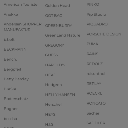
American Tourister
PINKO
Golden Head
Anekke
Pip Studio
GOT BAG
Andersen SHOPPER
PIQUADRO
GREENBURRY
MANUFAKTUR
PORSCHE DESIGN
GreenLand Nature
b.belt
PUMA
GREGORY
BECKMANN
RAINS
GUESS
Bench.
REDOLZ
HAROLD'S
Bergpfeil
reisenthel
HEAD
Betty Barclay
REPLAY
Hedgren
BIASIA
ROECKL
HELLY HANSEN
Bodenschatz
RONCATO
Herschel
Bogner
Sacher
HEYS
boscha
SADDLER
H.I.S