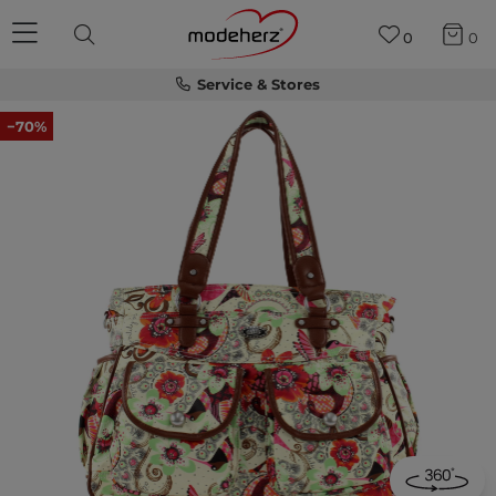
0
0
Service & Stores
−70%