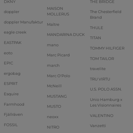
DKNY
THE BRIDGE
MAISON
doppler
The Chesterfield
MOLLERUS
Brand
doppler Manufaktur
Maître
THULE
eagle creek
MANDARINA DUCK
TITAN
EASTPAK
mano
TOMMY HILFIGER
eoto
Marc Picard
TOM TAILOR
EPIC
march
travelite
ergobag
Marc O'Polo
TRU VIRTU
ESPRIT
McNeill
U.S. POLO ASSN.
Esquire
MUSTANG
Unio Hamburg x
Farmhood
Les Visionnaires
MUSTO
Fjällräven
VALENTINO
neoxx
FOSSIL
Vanzetti
NITRO