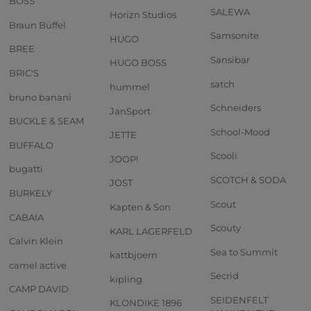
BOSS
SALEWA
Horizn Studios
Braun Büffel
Samsonite
HUGO
BREE
Sansibar
HUGO BOSS
BRIC'S
satch
hummel
bruno banani
Schneiders
JanSport
BUCKLE & SEAM
School-Mood
JETTE
BUFFALO
Scooli
JOOP!
bugatti
SCOTCH & SODA
JOST
BURKELY
Scout
Kapten & Son
CABAIA
Scouty
KARL LAGERFELD
Calvin Klein
Sea to Summit
kattbjoern
camel active
Secrid
kipling
CAMP DAVID
SEIDENFELT
KLONDIKE 1896