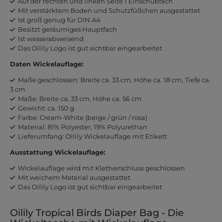
Auf der rechten und linken Seite 1 Einschubfach
Mit verstärktem Boden und Schutzfüßchen ausgestattet
Ist groß genug für DIN A4
Besitzt geräumiges Hauptfach
Ist wasserabweisend
Das Oilily Logo ist gut sichtbar eingearbeitet
Daten Wickelauflage:
Maße geschlossen: Breite ca. 33 cm, Höhe ca. 18 cm, Tiefe ca.
3 cm
Maße: Breite ca. 33 cm, Höhe ca. 56 cm
Gewicht: ca. 150 g
Farbe: Cream-White (beige / grün / rosa)
Material: 81% Polyester, 19% Polyurethan
Lieferumfang: Oilily Wickelauflage mit Etikett
Ausstattung Wickelauflage:
Wickelauflage wird mit Klettverschluss geschlossen
Mit weichem Material ausgestattet
Das Oilily Logo ist gut sichtbar eingearbeitet
Oilily Tropical Birds Diaper Bag - Die