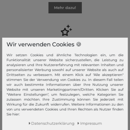
Mehr dazu!
Ihre Vorteile
Wir verwenden Cookies 🍪
Premiumversand, Große Auswahl, faire Preise, Freundlicher &
Wir setzen Cookies und ähnliche Technologien ein, um die
schneller Service
Funktionalität unserer Website sicherzustellen, die Leistung zu
analysieren und Ihre Nutzererfahrung mit relevanten Inhalten und
Mehr dazu!
personalisierter Werbung sowohl auf unserer Website als auch auf
Drittseiten zu verbessern. Mit einem Klick auf "Alle akzeptieren"
stimmen Sie der Verwendung von Cookies zu. In diesem Fall teilen
wir auch bestimmte Informationen über Ihre Nutzung unserer
Website mit unseren Marketingpartnern/Dritten. Klicken Sie auf
"Weitere Einstellungen", um festzulegen, welche Kategorien Sie
zulassen möchten. Ihre Zustimmung können Sie jederzeit mit
modeherz
Wirkung für die Zukunft widerrufen. Weitere Informationen zu den
von uns verwendeten Cookies und Ihren Rechten als Nutzer finden
Impressum
Sie hier:
AGB
Daten­schutz­erklärung
Impressum
Widerrufsrecht