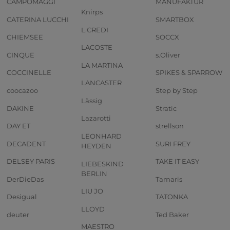
CAMPOMAGGI
MANUFAKTUR
Knirps
CATERINA LUCCHI
SMARTBOX
L.CREDI
CHIEMSEE
SOCCX
LACOSTE
CINQUE
s.Oliver
LA MARTINA
COCCINELLE
SPIKES & SPARROW
LANCASTER
coocazoo
Step by Step
Lässig
DAKINE
Stratic
Lazarotti
DAY ET
strellson
LEONHARD
DECADENT
SURI FREY
HEYDEN
DELSEY PARIS
TAKE IT EASY
LIEBESKIND
BERLIN
DerDieDas
Tamaris
LIU JO
Desigual
TATONKA
LLOYD
deuter
Ted Baker
MAESTRO