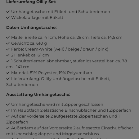
Lieferumfang Oilily Set:
Umhängetasche mit Etikett und Schulterriemen
Wickelauflage mit Etikett
Daten Umhängetasche:
Maße: Breite ca. 41 cm, Höhe ca. 28 cm, Tiefe ca. 14,5 cm
Gewicht: ca. 610 g
Farbe: Cream-White (weiß / beige / braun / pink)
2 Henkel: ca. 61 cm
1 Schulterriemen abnehmbar, stufenlos verstellbar: ca. 78
cm - 141 cm
Material: 81% Polyester, 19% Polyurethan
Lieferumfang: Oilily Umhängetasche mit Etikett,
Schulterriemen
Ausstattung Umhängetasche:
Umhängetasche wird mit Zipper geschlossen
Im Hauptfach 2 elastische Einschubfächer und 1 Zipperfach
Auf der Vorderseite 2 aufgesetzte Zippertaschen und 1
Zipperfach
Außerdem auf der Vorderseite 2 aufgesetzte Einschubfächer
mit Überschlagklappe und Magnetverschluss