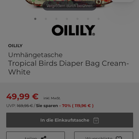
Vergrößern durch berühren
Oilily
Umhängetasche
Tropical Birds Diaper Bag Cream-
White
49,99 €
inkl. MwSt.
UVP:
169,95 €
/
Sie sparen
- 70% ( 119,96 € )
In die Einkaufstasche
teilen
Wunschliste