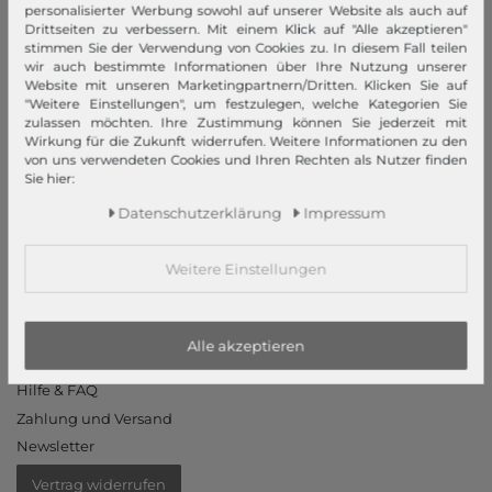
Datenschutzerklärung
personalisierter Werbung sowohl auf unserer Website als auch auf
Drittseiten zu verbessern. Mit einem Klick auf "Alle akzeptieren"
Datenschutzeinstellungen
stimmen Sie der Verwendung von Cookies zu. In diesem Fall teilen
Barrierefreiheitserklärung
wir auch bestimmte Informationen über Ihre Nutzung unserer
Website mit unseren Marketingpartnern/Dritten. Klicken Sie auf
Jobs
"Weitere Einstellungen", um festzulegen, welche Kategorien Sie
Unsere Stores
zulassen möchten. Ihre Zustimmung können Sie jederzeit mit
Wirkung für die Zukunft widerrufen. Weitere Informationen zu den
von uns verwendeten Cookies und Ihren Rechten als Nutzer finden
Mein Konto
Sie hier:
Login
Daten­schutz­erklärung
Impressum
Neukunde?
Informationen
Weitere Einstellungen
Kontakt
Rücksendung
Alle akzeptieren
Rückrufservice
Hilfe & FAQ
Zahlung und Versand
Newsletter
Vertrag widerrufen