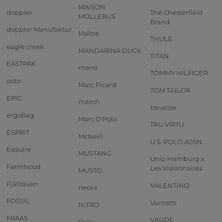
MAISON
doppler
The Chesterfield
MOLLERUS
Brand
doppler Manufaktur
Maître
THULE
eagle creek
MANDARINA DUCK
TITAN
EASTPAK
mano
TOMMY HILFIGER
eoto
Marc Picard
TOM TAILOR
EPIC
march
travelite
ergobag
Marc O'Polo
TRU VIRTU
ESPRIT
McNeill
U.S. POLO ASSN.
Esquire
MUSTANG
Unio Hamburg x
Farmhood
Les Visionnaires
MUSTO
Fjällräven
VALENTINO
neoxx
FOSSIL
Vanzetti
NITRO
FRAAS
VAUDE
Oilily