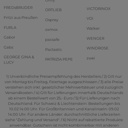
FREDsBRUDER
VICTORINOX
ORTLIEB
Fritzi aus Preußen
VOi
Osprey
FURLA
Walker
oxmox
Gabor
WENGER
pacsafe
Gabs
WINDROSE
Pactastic
GEORGE GINA &
zwei
PATRIZIA PEPE
LUCY
1) Unverbindliche Preisempfehlung des Herstellers / 2) Gilt nur
von Montag bis Freitag, Feiertage ausgeschlossen / 3) alle Preise
verstehen sich inkl. gesetzlicher Mehrwertsteuer und zuzüglich
Versandkosten / 4) Gilt für Lieferungen innerhalb Deutschlands
ab einem Bestellwert von 25,- Euro / 5) Für Lieferungen nach
Deutschland. Für Schweiz & Liechtenstein: Bestellungen bis
10.02 14:00 Uhr. Für Großbritannien und Kanalinseln: 09.02
14:00 Uhr. Für andere Länder: durchschnittliche Lieferzeiten
siehe "Zahlung und Versand". / 6) Nicht auf rabattierte Produkte
anwendbar. Gutschein ist nicht kombinierbar mit anderen