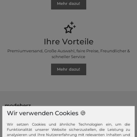
Mehr dazu!
Ihre Vorteile
Premiumversand, Große Auswahl, faire Preise, Freundlicher &
schneller Service
Mehr dazu!
modeherz
Wir verwenden Cookies 🍪
Impressum
AGB
Wir setzen Cookies und ähnliche Technologien ein, um die
Funktionalität unserer Website sicherzustellen, die Leistung zu
Widerrufsrecht
analysieren und Ihre Nutzererfahrung mit relevanten Inhalten und