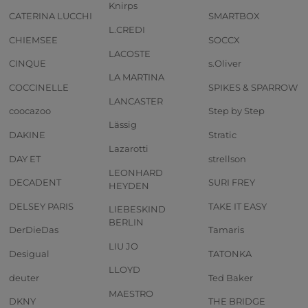
Knirps
CATERINA LUCCHI
SMARTBOX
L.CREDI
CHIEMSEE
SOCCX
LACOSTE
CINQUE
s.Oliver
LA MARTINA
COCCINELLE
SPIKES & SPARROW
LANCASTER
coocazoo
Step by Step
Lässig
DAKINE
Stratic
Lazarotti
DAY ET
strellson
LEONHARD
DECADENT
SURI FREY
HEYDEN
DELSEY PARIS
TAKE IT EASY
LIEBESKIND
BERLIN
DerDieDas
Tamaris
LIU JO
Desigual
TATONKA
LLOYD
deuter
Ted Baker
MAESTRO
DKNY
THE BRIDGE