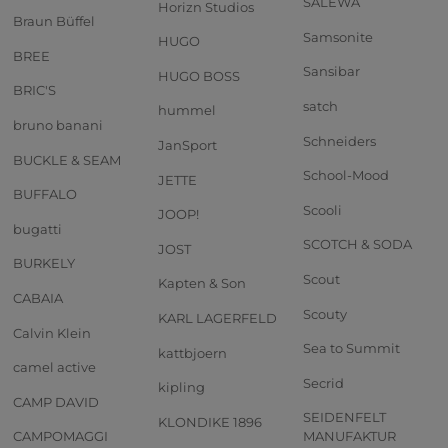
SALEWA
Horizn Studios
Braun Büffel
Samsonite
HUGO
BREE
Sansibar
HUGO BOSS
BRIC'S
satch
hummel
bruno banani
Schneiders
JanSport
BUCKLE & SEAM
School-Mood
JETTE
BUFFALO
Scooli
JOOP!
bugatti
SCOTCH & SODA
JOST
BURKELY
Scout
Kapten & Son
CABAIA
Scouty
KARL LAGERFELD
Calvin Klein
Sea to Summit
kattbjoern
camel active
Secrid
kipling
CAMP DAVID
SEIDENFELT
KLONDIKE 1896
CAMPOMAGGI
MANUFAKTUR