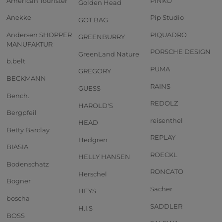
American Tourister
PINKO
Golden Head
Anekke
Pip Studio
GOT BAG
Andersen SHOPPER
PIQUADRO
GREENBURRY
MANUFAKTUR
PORSCHE DESIGN
GreenLand Nature
b.belt
PUMA
GREGORY
BECKMANN
RAINS
GUESS
Bench.
REDOLZ
HAROLD'S
Bergpfeil
reisenthel
HEAD
Betty Barclay
REPLAY
Hedgren
BIASIA
ROECKL
HELLY HANSEN
Bodenschatz
RONCATO
Herschel
Bogner
Sacher
HEYS
boscha
SADDLER
H.I.S
BOSS