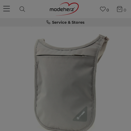
0
0
Service & Stores