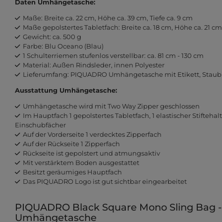
Daten Umhängetasche:
Maße: Breite ca. 22 cm, Höhe ca. 39 cm, Tiefe ca. 9 cm
Maße gepolstertes Tabletfach: Breite ca. 18 cm, Höhe ca. 21 cm,
Gewicht: ca. 500 g
Farbe: Blu Oceano (Blau)
1 Schulterriemen stufenlos verstellbar: ca. 81 cm - 130 cm
Material: Außen Rindsleder, innen Polyester
Lieferumfang: PIQUADRO Umhängetasche mit Etikett, Staub
Ausstattung Umhängetasche:
Umhängetasche wird mit Two Way Zipper geschlossen
Im Hauptfach 1 gepolstertes Tabletfach, 1 elastischer Stiftehal
Einschubfächer
Auf der Vorderseite 1 verdecktes Zipperfach
Auf der Rückseite 1 Zipperfach
Rückseite ist gepolstert und atmungsaktiv
Mit verstärktem Boden ausgestattet
Besitzt geräumiges Hauptfach
Das PIQUADRO Logo ist gut sichtbar eingearbeitet
PIQUADRO Black Square Mono Sling Bag -D
Umhängetasche