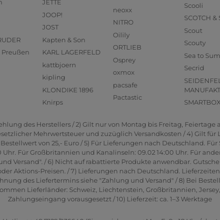
n
JETTE
Scooli
neoxx
JOOP!
SCOTCH &
NITRO
JOST
Scout
Oilily
RUDER
Kapten & Son
Scouty
ORTLIEB
us Preußen
KARL LAGERFELD
Sea to Su
Osprey
kattbjoern
Secrid
oxmox
kipling
SEIDENFE
pacsafe
KLONDIKE 1896
MANUFAK
Pactastic
Knirps
SMARTBO
lung des Herstellers / 2) Gilt nur von Montag bis Freitag, Feiertage a
gesetzlicher Mehrwertsteuer und zuzüglich Versandkosten / 4) Gilt für
estellwert von 25,- Euro / 5) Für Lieferungen nach Deutschland. Für 
0 Uhr. Für Großbritannien und Kanalinseln: 09.02 14:00 Uhr. Für ande
und Versand". / 6) Nicht auf rabattierte Produkte anwendbar. Gutsche
er Aktions-Preisen. / 7) Lieferungen nach Deutschland. Lieferzeite
hnung des Liefertermins siehe "Zahlung und Versand" / 8) Bei Bestel
men Lieferländer: Schweiz, Liechtenstein, Großbritannien, Jersey, G
Zahlungseingang vorausgesetzt / 10) Lieferzeit: ca. 1–3 Werktage