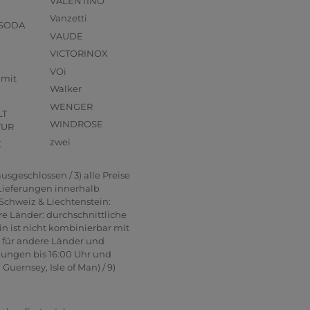
VALENTINO
Vanzetti
 SODA
VAUDE
VICTORINOX
VOi
mmit
Walker
WENGER
LT
WINDROSE
TUR
zwei
X
usgeschlossen / 3) alle Preise
 Lieferungen innerhalb
Schweiz & Liechtenstein:
re Länder: durchschnittliche
in ist nicht kombinierbar mit
n für andere Länder und
lungen bis 16:00 Uhr und
uernsey, Isle of Man) / 9)