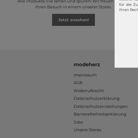
Alle Produkte live sehen und spüren! Wir freuen uns auf
für die Z
Ihren Besuch in einem unserer Stores.
Ihren Rech
Jetzt ansehen!
modeherz
Impressum
AGB
Widerrufsrecht
Datenschutzerklärung
Datenschutzeinstellungen
Barrierefreiheitserklärung
Jobs
Unsere Stores