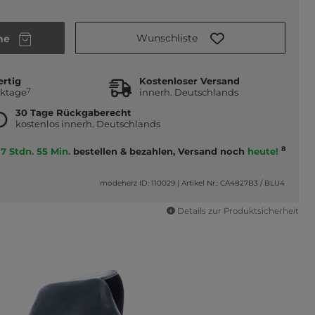
Wunschliste
he
ertig
Kostenloser Versand
7
rktage
innerh. Deutschlands
30 Tage Rückgaberecht
kostenlos innerh. Deutschlands
8
7 Stdn. 55 Min.
bestellen & bezahlen, Versand noch
heute!
modeherz ID: 110029
|
Artikel Nr.: CA4827B3 / BLU4
Details zur Produktsicherheit