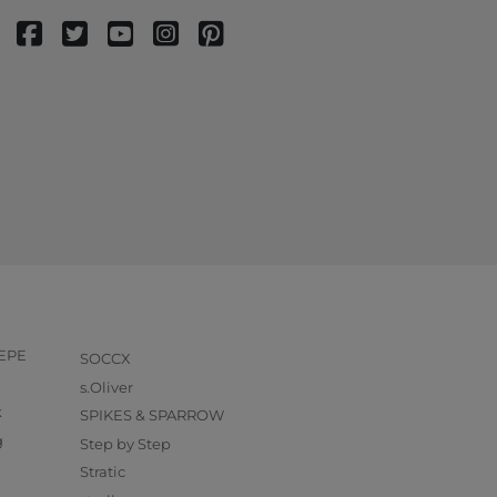
PEPE
SOCCX
s.Oliver
k
SPIKES & SPARROW
g
Step by Step
Stratic