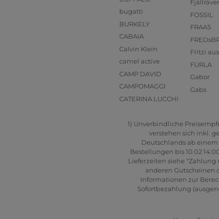
Fjällräve
bugatti
FOSSIL
BURKELY
FRAAS
CABAIA
FREDsB
Calvin Klein
Fritzi a
camel active
FURLA
CAMP DAVID
Gabor
CAMPOMAGGI
Gabs
CATERINA LUCCHI
1) Unverbindliche Preisempfeh
verstehen sich inkl. 
Deutschlands ab einem B
Bestellungen bis 10.02 14:0
Lieferzeiten siehe "Zahlung 
anderen Gutscheinen od
Informationen zur Berec
Sofortbezahlung (ausgenom