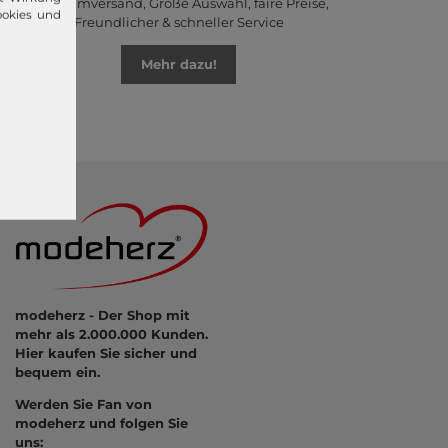
Premiumversand, Große Auswahl, faire Preise,
ookies und
Freundlicher & schneller Service
Mehr dazu!
modeherz - Der Shop mit
mehr als 2.000.000 Kunden.
Hier kaufen Sie sicher und
bequem ein.
Werden Sie Fan von
modeherz und folgen Sie
uns: