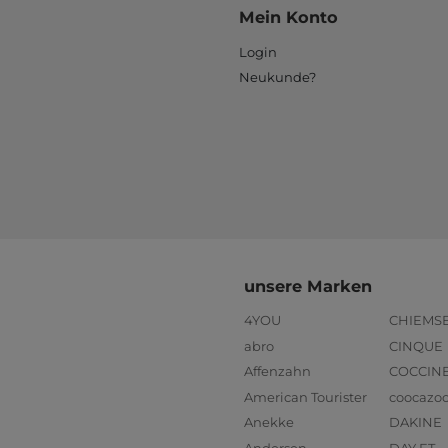
Mein Konto
Login
Neukunde?
unsere Marken
4YOU
CHIEMS
abro
CINQUE
Affenzahn
COCCIN
American Tourister
coocazo
Anekke
DAKINE
Andersen
DAY ET