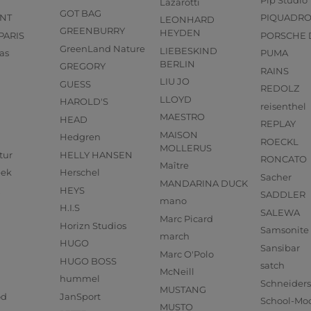
Lazarotti
GOT BAG
NT
PIQUADR
LEONHARD
GREENBURRY
HEYDEN
PARIS
PORSCHE 
GreenLand Nature
LIEBESKIND
as
PUMA
BERLIN
GREGORY
RAINS
LIU JO
GUESS
REDOLZ
LLOYD
HAROLD'S
reisenthel
MAESTRO
HEAD
REPLAY
MAISON
Hedgren
ROECKL
MOLLERUS
tur
HELLY HANSEN
RONCATO
Maître
eek
Herschel
Sacher
MANDARINA DUCK
HEYS
SADDLER
mano
H.I.S
SALEWA
Marc Picard
Horizn Studios
Samsonite
march
HUGO
Sansibar
Marc O'Polo
HUGO BOSS
satch
McNeill
hummel
Schneider
MUSTANG
od
JanSport
School-Mo
MUSTO