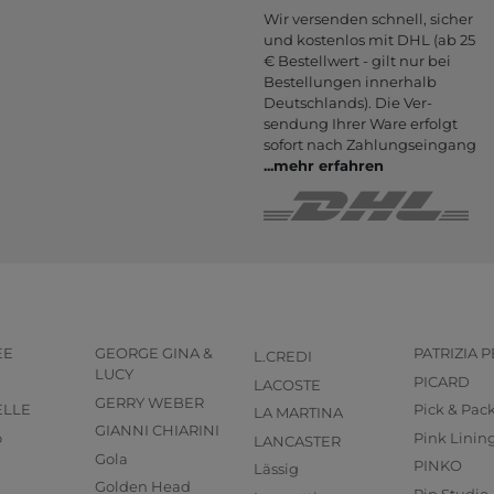
Wir versenden schnell, sicher
und kostenlos mit DHL (ab 25
€ Bestell­wert - gilt nur bei
Bestel­lungen inner­halb
Deutsch­lands). Die Ver­
sendung Ihrer Ware er­folgt
sofort nach Zahlungs­eingang
...
mehr erfahren
EE
GEORGE GINA &
PATRIZIA 
L.CREDI
LUCY
PICARD
LACOSTE
GERRY WEBER
ELLE
Pick & Pac
LA MARTINA
GIANNI CHIARINI
o
Pink Linin
LANCASTER
Gola
PINKO
Lässig
Golden Head
Pip Studio