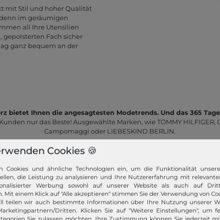
t mit Stil und hoher Qualität
g, denn im geräumigen
mmen all Ihre Utensilien
, gepolsterten Fach sicher
Bag ganz bequem an der
z bietet Ihnen die angesagtesten Modetrends. Und das 365 Tage
 Kunden nur das Beste! Ausgewählte Marken, wie TOMMY HILFIGER, Ca
Campomaggi oder LIEBESKIND BERLIN.
erwenden Cookies 🍪
n Cookies und ähnliche Technologien ein, um die Funktionalität unser
tellen, die Leistung zu analysieren und Ihre Nutzererfahrung mit relevante
onalisierter Werbung sowohl auf unserer Website als auch auf Dritt
. Mit einem Klick auf "Alle akzeptieren" stimmen Sie der Verwendung von Coo
ll teilen wir auch bestimmte Informationen über Ihre Nutzung unserer W
Schneller Versand!
arketingpartnern/Dritten. Klicken Sie auf "Weitere Einstellungen", um fe
tegorien Sie zulassen möchten. Ihre Zustimmung können Sie jederzeit m