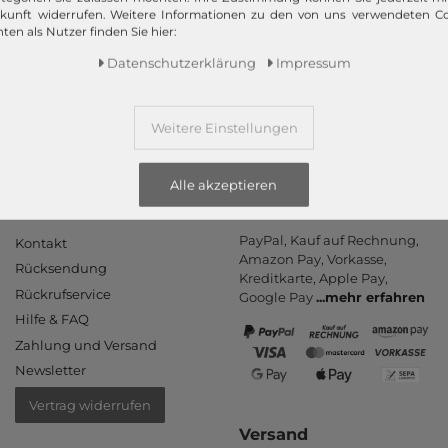
Wir versenden Ihre Bestellung schnell per
ukunft widerrufen. Weitere Informationen zu den von uns verwendeten C
Premiumversand.
ten als Nutzer finden Sie hier:
Daten­schutz­erklärung
Impressum
Mehr dazu!
Weitere Einstellungen
Alle akzeptieren
Informationen
Zahlungsarten
PayPal, Kauf auf Rechnung,
Kontakt
Amazon Pay, Vor­kasse,
Rücksendung
Kredit­karte, Apple Pay,
Rückrufservice
Google Pay
...
mehr erfahren
Hilfe & FAQ
Zahlung und Versand
Newsletter
Vertrag widerrufen
Versand