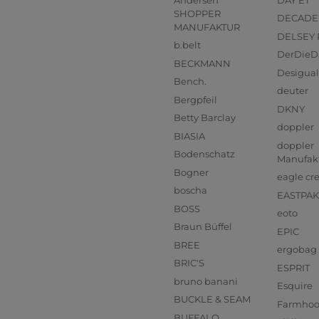
SHOPPER
DECADE
MANUFAKTUR
DELSEY 
b.belt
DerDieD
BECKMANN
Desigual
Bench.
deuter
Bergpfeil
DKNY
Betty Barclay
doppler
BIASIA
doppler
Bodenschatz
Manufak
Bogner
eagle cr
boscha
EASTPAK
BOSS
eoto
Braun Büffel
EPIC
BREE
ergobag
BRIC'S
ESPRIT
bruno banani
Esquire
BUCKLE & SEAM
Farmho
BUFFALO