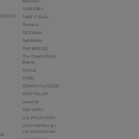
strellson
O
SURI FREY
DESIGN
TAKE IT EASY
Tamaris
TATONKA
Ted Baker
THE BRIDGE
The Chesterfield
Brand
THULE
TITAN
TOMMY HILFIGER
TOM TAILOR
travelite
TRU VIRTU
U.S. POLO ASSN.
Unio Hamburg x
s
Les Visionnaires
od