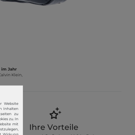
 im Jahr
lvin Klein,
er Website
n Inhalten
seiten zu
kies zu. In
ebsite mit
Ihre Vorteile
stzulegen,
it Wirkung