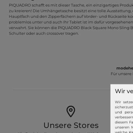
PIQUADRO schafft es mit dieser Tasche, ein einzigartiges Produk
zu kreieren! Die Umhängetasche besitzt eine tolle Ausstattun
Hauptfach und den Zipperfächern auf Vorder- und Rückseite ko
problemlos unter und auch Ihr Tablet ist im dafür vorgesehenen
verwahrt. Sie können die PIQUADRO Black Square Mono Sling 
Schulter oder auch crossover tragen.
modeher
Für unsere
Wir v
Wir setze
sicherzus
und pers
verbessern
diesem Fa
Unsere Stores
unseren M
welche Ka