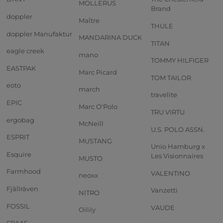
MOLLERUS
Brand
doppler
Maître
THULE
doppler Manufaktur
MANDARINA DUCK
TITAN
eagle creek
mano
TOMMY HILFIGER
EASTPAK
Marc Picard
TOM TAILOR
eoto
march
travelite
EPIC
Marc O'Polo
TRU VIRTU
ergobag
McNeill
U.S. POLO ASSN.
ESPRIT
MUSTANG
Unio Hamburg x
Esquire
Les Visionnaires
MUSTO
Farmhood
VALENTINO
neoxx
Fjällräven
Vanzetti
NITRO
FOSSIL
VAUDE
Oilily