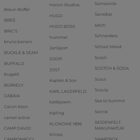
Samsonite
Horizn Studios
Braun Büffel
Sansibar
HUGO
BREE
satch
HUGO BOSS
BRIC'S
Schneiders
hummel
bruno banani
School-Mood
JanSport
BUCKLE & SEAM
Scooli
JOOP!
BUFFALO
SCOTCH & SODA
JOST
bugatti
Scout
Kapten & Son
BURKELY
Scouty
KARL LAGERFELD
CABAIA
Sea to Summit
kattbjoern
Calvin Klein
Secrid
kipling
camel active
SEIDENFELT
KLONDIKE 1896
CAMP DAVID
MANUFAKTUR
Knirps
CAMPOMAGGI
SMARTBOX