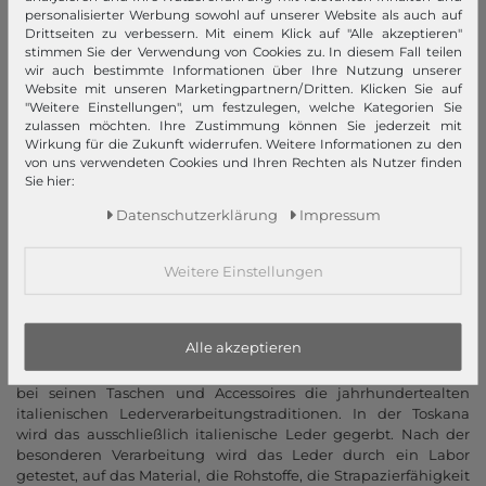
in der Business Klasse
personalisierter Werbung sowohl auf unserer Website als auch auf
Drittseiten zu verbessern. Mit einem Klick auf "Alle akzeptieren"
1997 kommt die Marke PIQUADRO auf den Markt. Kurz darauf
stimmen Sie der Verwendung von Cookies zu. In diesem Fall teilen
werden Shops in Mailand und Rom eröffnet, die Kunden sind
wir auch bestimmte Informationen über Ihre Nutzung unserer
verrückt nach PIQUADRO! Daraufhin expandiert die Firma
Website mit unseren Marketingpartnern/Dritten. Klicken Sie auf
international und erobert dort die Märkte. Nicht nur die
"Weitere Einstellungen", um festzulegen, welche Kategorien Sie
Accessoires
sind schick und elegant. Auch das neue
zulassen möchten. Ihre Zustimmung können Sie jederzeit mit
Wirkung für die Zukunft widerrufen. Weitere Informationen zu den
Firmengebäude verkörpert eine neue Seite von PIQUADRO, das
von uns verwendeten Cookies und Ihren Rechten als Nutzer finden
Futuristische! Mit Stilsicherheit erobert PIQUADRO nach und
Sie hier:
nach die Welt und bald auch Sie zu Hause!
Daten­schutz­erklärung
Impressum
„Less is more“
Weitere Einstellungen
Ist ein neues Projekt von PIQUADRO, um behinderte Menschen
in das Arbeitsleben einzuführen. Dieser Marke liegt nicht nur
der Erfolg am Herzen. Auch bei Ihren Produkten wollen Sie
Alle akzeptieren
immer auf Nummer sicher gehen und führen des Öfteren Tests
zur Kontrolle der Zuverlässigkeit durch. So benutzt PIQUADRO
bei seinen Taschen und Accessoires die jahrhundertealten
italienischen Lederverarbeitungstraditionen. In der Toskana
wird das ausschließlich italienische Leder gegerbt. Nach der
besonderen Verarbeitung wird das Leder durch ein Labor
getestet, auf das Material, die Rohstoffe, die Strapazierfähigkeit