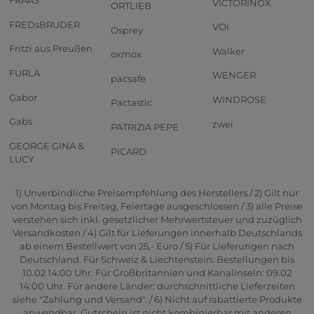
FRAAS
VICTORINOX
ORTLIEB
FREDsBRUDER
VOi
Osprey
Fritzi aus Preußen
Walker
oxmox
FURLA
WENGER
pacsafe
Gabor
WINDROSE
Pactastic
Gabs
zwei
PATRIZIA PEPE
GEORGE GINA &
PICARD
LUCY
1) Unverbindliche Preisempfehlung des Herstellers / 2) Gilt nur
von Montag bis Freitag, Feiertage ausgeschlossen / 3) alle Preise
verstehen sich inkl. gesetzlicher Mehrwertsteuer und zuzüglich
Versandkosten / 4) Gilt für Lieferungen innerhalb Deutschlands
ab einem Bestellwert von 25,- Euro / 5) Für Lieferungen nach
Deutschland. Für Schweiz & Liechtenstein: Bestellungen bis
10.02 14:00 Uhr. Für Großbritannien und Kanalinseln: 09.02
14:00 Uhr. Für andere Länder: durchschnittliche Lieferzeiten
siehe "Zahlung und Versand". / 6) Nicht auf rabattierte Produkte
anwendbar. Gutschein ist nicht kombinierbar mit anderen