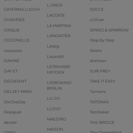
L.CREDI
CATERINA LUCCHI
SOCCX
LACOSTE
CHIEMSEE
s.Oliver
LA MARTINA
CINQUE
SPIKES & SPARROW
LANCASTER
COCCINELLE
Step by Step
Lässig
coocazoo
Stratic
Lazarotti
DAKINE
strellson
LEONHARD
DAY ET
SURI FREY
HEYDEN
DECADENT
TAKE IT EASY
LIEBESKIND
BERLIN
DELSEY PARIS
Tamaris
LIU JO
DerDieDas
TATONKA
LLOYD
Desigual
Ted Baker
MAESTRO
deuter
THE BRIDGE
MAISON
DKNY
The Chesterfield