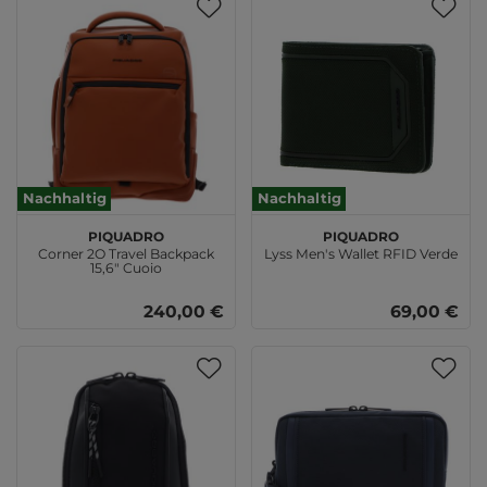
Nachhaltig
Nachhaltig
PIQUADRO
PIQUADRO
Corner 2O Travel Backpack
Lyss Men's Wallet RFID Verde
15,6" Cuoio
240,00 €
69,00 €