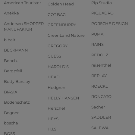
American Tourister
Pip Studio
Golden Head
Anekke
PIQUADRO
GOT BAG
Andersen SHOPPER
PORSCHE DESIGN
GREENBURRY
MANUFAKTUR
PUMA
GreenLand Nature
b.belt
RAINS
GREGORY
BECKMANN
REDOLZ
GUESS
Bench.
reisenthel
HAROLD'S
Bergpfeil
REPLAY
HEAD
Betty Barclay
ROECKL
Hedgren
BIASIA
RONCATO
HELLY HANSEN
Bodenschatz
Sacher
Herschel
Bogner
SADDLER
HEYS
boscha
SALEWA
H.I.S
BOSS