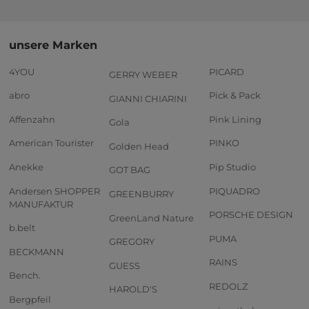
unsere Marken
4YOU
PICARD
GERRY WEBER
abro
Pick & Pack
GIANNI CHIARINI
Affenzahn
Pink Lining
Gola
American Tourister
PINKO
Golden Head
Anekke
Pip Studio
GOT BAG
Andersen SHOPPER
PIQUADRO
GREENBURRY
MANUFAKTUR
PORSCHE DESIGN
GreenLand Nature
b.belt
PUMA
GREGORY
BECKMANN
RAINS
GUESS
Bench.
REDOLZ
HAROLD'S
Bergpfeil