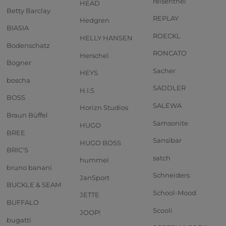
reisenthel
HEAD
Betty Barclay
REPLAY
Hedgren
BIASIA
ROECKL
HELLY HANSEN
Bodenschatz
RONCATO
Herschel
Bogner
Sacher
HEYS
boscha
SADDLER
H.I.S
BOSS
SALEWA
Horizn Studios
Braun Büffel
Samsonite
HUGO
BREE
Sansibar
HUGO BOSS
BRIC'S
satch
hummel
bruno banani
Schneiders
JanSport
BUCKLE & SEAM
School-Mood
JETTE
BUFFALO
Scooli
JOOP!
bugatti