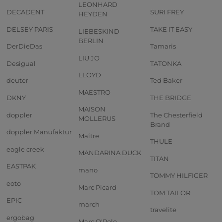
LEONHARD
DECADENT
SURI FREY
HEYDEN
DELSEY PARIS
TAKE IT EASY
LIEBESKIND
BERLIN
DerDieDas
Tamaris
LIU JO
Desigual
TATONKA
LLOYD
deuter
Ted Baker
MAESTRO
DKNY
THE BRIDGE
MAISON
doppler
The Chesterfield
MOLLERUS
Brand
doppler Manufaktur
Maître
THULE
eagle creek
MANDARINA DUCK
TITAN
EASTPAK
mano
TOMMY HILFIGER
eoto
Marc Picard
TOM TAILOR
EPIC
march
travelite
ergobag
Marc O'Polo