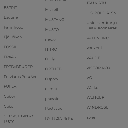
TRU VIRTU
ESPRIT
McNeill
U.S. POLO ASSN.
Esquire
MUSTANG
Unio Hamburg x
Farmhood
Les Visionnaires
MUSTO
Fjällräven
VALENTINO
neoxx
FOSSIL
Vanzetti
NITRO
FRAAS
VAUDE
Oilily
FREDsBRUDER
VICTORINOX
ORTLIEB
Fritzi aus Preußen
VOi
Osprey
FURLA
Walker
oxmox
Gabor
WENGER
pacsafe
Gabs
WINDROSE
Pactastic
GEORGE GINA &
zwei
PATRIZIA PEPE
LUCY