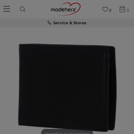
0
0
Service & Stores
Vergrößern durch berühren