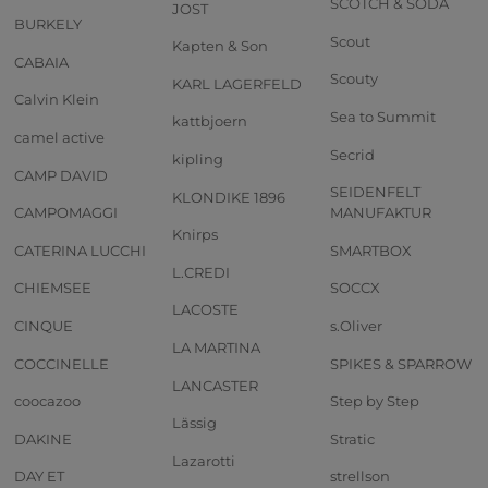
SCOTCH & SODA
JOST
BURKELY
Scout
Kapten & Son
CABAIA
Scouty
KARL LAGERFELD
Calvin Klein
Sea to Summit
kattbjoern
camel active
Secrid
kipling
CAMP DAVID
SEIDENFELT
KLONDIKE 1896
CAMPOMAGGI
MANUFAKTUR
Knirps
CATERINA LUCCHI
SMARTBOX
L.CREDI
CHIEMSEE
SOCCX
LACOSTE
CINQUE
s.Oliver
LA MARTINA
COCCINELLE
SPIKES & SPARROW
LANCASTER
coocazoo
Step by Step
Lässig
DAKINE
Stratic
Lazarotti
DAY ET
strellson