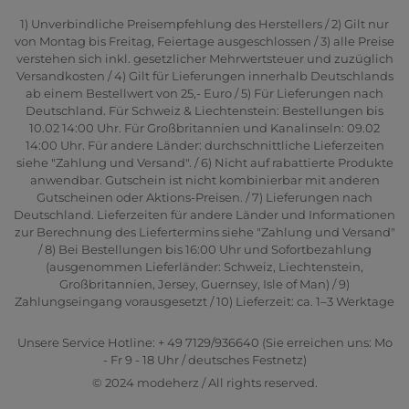
1) Unverbindliche Preisempfehlung des Herstellers / 2) Gilt nur
von Montag bis Freitag, Feiertage ausgeschlossen / 3) alle Preise
verstehen sich inkl. gesetzlicher Mehrwertsteuer und zuzüglich
Versandkosten / 4) Gilt für Lieferungen innerhalb Deutschlands
ab einem Bestellwert von 25,- Euro / 5) Für Lieferungen nach
Deutschland. Für Schweiz & Liechtenstein: Bestellungen bis
10.02 14:00 Uhr. Für Großbritannien und Kanalinseln: 09.02
14:00 Uhr. Für andere Länder: durchschnittliche Lieferzeiten
siehe "Zahlung und Versand". / 6) Nicht auf rabattierte Produkte
anwendbar. Gutschein ist nicht kombinierbar mit anderen
Gutscheinen oder Aktions-Preisen. / 7) Lieferungen nach
Deutschland. Lieferzeiten für andere Länder und Informationen
zur Berechnung des Liefertermins siehe "Zahlung und Versand"
/ 8) Bei Bestellungen bis 16:00 Uhr und Sofortbezahlung
(ausgenommen Lieferländer: Schweiz, Liechtenstein,
Großbritannien, Jersey, Guernsey, Isle of Man) / 9)
Zahlungseingang vorausgesetzt / 10) Lieferzeit: ca. 1–3 Werktage
Unsere Service Hotline: + 49 7129/936640 (Sie erreichen uns: Mo
- Fr 9 - 18 Uhr / deutsches Festnetz)
© 2024 modeherz / All rights reserved.