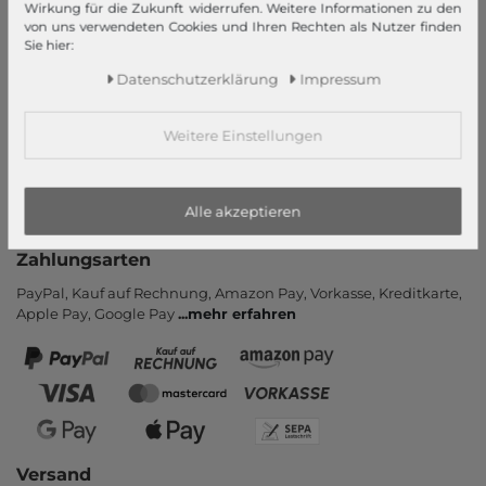
Informationen
Wirkung für die Zukunft widerrufen. Weitere Informationen zu den
von uns verwendeten Cookies und Ihren Rechten als Nutzer finden
Kontakt
Sie hier:
Rücksendung
Daten­schutz­erklärung
Impressum
Rückrufservice
Hilfe & FAQ
Weitere Einstellungen
Zahlung und Versand
Newsletter
Alle akzeptieren
Vertrag widerrufen
Zahlungsarten
PayPal, Kauf auf Rechnung, Amazon Pay, Vor­kasse, Kredit­karte,
Apple Pay, Google Pay
...
mehr erfahren
Versand