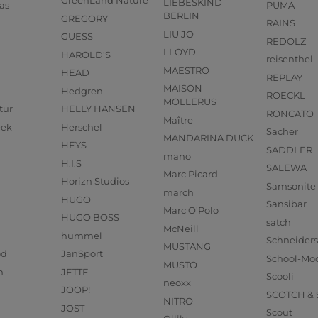
GreenLand Nature
LIEBESKIND
as
PUMA
BERLIN
GREGORY
RAINS
LIU JO
GUESS
REDOLZ
LLOYD
HAROLD'S
reisenthel
MAESTRO
HEAD
REPLAY
MAISON
Hedgren
ROECKL
MOLLERUS
tur
HELLY HANSEN
RONCATO
Maître
eek
Herschel
Sacher
MANDARINA DUCK
HEYS
SADDLER
mano
H.I.S
SALEWA
Marc Picard
Horizn Studios
Samsonite
march
HUGO
Sansibar
Marc O'Polo
HUGO BOSS
satch
McNeill
hummel
Schneider
MUSTANG
od
JanSport
School-Mo
MUSTO
n
JETTE
Scooli
neoxx
JOOP!
SCOTCH &
NITRO
JOST
Scout