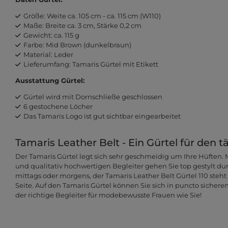
Größe: Weite ca. 105 cm - ca. 115 cm (W110)
Maße: Breite ca. 3 cm, Stärke 0,2 cm
Gewicht: ca. 115 g
Farbe: Mid Brown (dunkelbraun)
Material: Leder
Lieferumfang: Tamaris Gürtel mit Etikett
Ausstattung Gürtel:
Gürtel wird mit Dornschließe geschlossen
6 gestochene Löcher
Das Tamaris Logo ist gut sichtbar eingearbeitet
Tamaris Leather Belt - Ein Gürtel für den 
Der Tamaris Gürtel legt sich sehr geschmeidig um Ihre Hüften. 
und qualitativ hochwertigen Begleiter gehen Sie top gestylt dur
mittags oder morgens, der Tamaris Leather Belt Gürtel 110 steht 
Seite. Auf den Tamaris Gürtel können Sie sich in puncto sicher
der richtige Begleiter für modebewusste Frauen wie Sie!