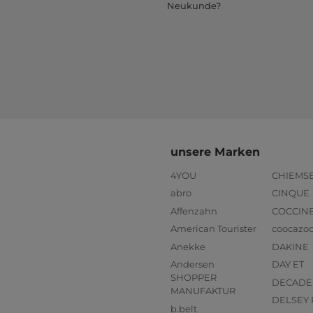
Neukunde?
unsere Marken
4YOU
CHIEMS
abro
CINQUE
Affenzahn
COCCIN
American Tourister
coocazo
Anekke
DAKINE
Andersen
DAY ET
SHOPPER
DECADE
MANUFAKTUR
DELSEY 
b.belt