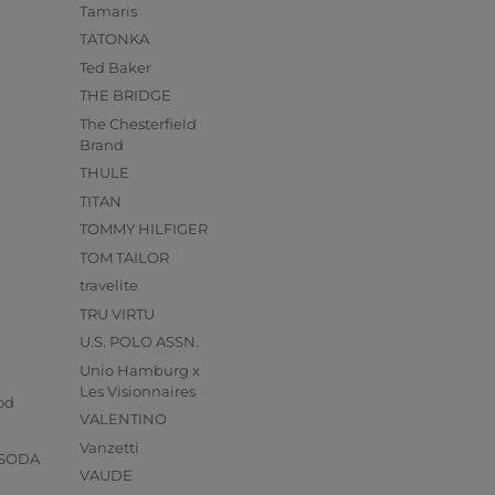
Tamaris
TATONKA
Ted Baker
THE BRIDGE
The Chesterfield
Brand
THULE
TITAN
TOMMY HILFIGER
TOM TAILOR
travelite
TRU VIRTU
U.S. POLO ASSN.
Unio Hamburg x
s
Les Visionnaires
od
VALENTINO
Vanzetti
 SODA
VAUDE