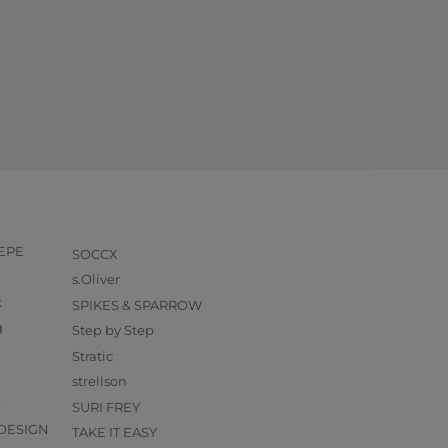
PEPE
SOCCX
s.Oliver
k
SPIKES & SPARROW
g
Step by Step
Stratic
strellson
O
SURI FREY
DESIGN
TAKE IT EASY