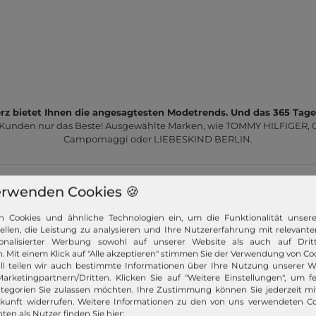
z bietet Ihnen die angesagtesten Modetrends. Und das 365 Tage
 Kunden nur das Beste! Ausgewählte Marken, wie TOMMY HILFIGER, Ca
Campomaggi oder LIEBESKIND BERLIN.
erwenden Cookies 🍪
n Cookies und ähnliche Technologien ein, um die Funktionalität unser
tellen, die Leistung zu analysieren und Ihre Nutzererfahrung mit relevante
onalisierter Werbung sowohl auf unserer Website als auch auf Dritt
Schneller Versand!
. Mit einem Klick auf "Alle akzeptieren" stimmen Sie der Verwendung von Coo
ll teilen wir auch bestimmte Informationen über Ihre Nutzung unserer W
Wir versenden Ihre Bestellung schnell per
arketingpartnern/Dritten. Klicken Sie auf "Weitere Einstellungen", um fe
Premiumversand.
tegorien Sie zulassen möchten. Ihre Zustimmung können Sie jederzeit m
ukunft widerrufen. Weitere Informationen zu den von uns verwendeten C
Mehr dazu!
ten als Nutzer finden Sie hier: