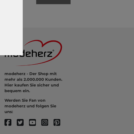
modeherz - Der Shop mit
mehr als 2.000.000 Kunden.
Hier kaufen Sie sicher und
bequem ein.
Werden Sie Fan von
modeherz und folgen Sie
uns: