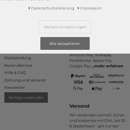
Daten­schutz­erklärung
Impressum
Weitere Einstellungen
Informationen
Zahlungsarten
Alle akzeptieren
PayPal, Kauf auf Rechnung,
Kontakt
Amazon Pay, Vor­kasse,
Rücksendung
Kredit­karte, Apple Pay,
Rückrufservice
Google Pay
...
mehr erfahren
Hilfe & FAQ
Zahlung und Versand
Newsletter
Vertrag widerrufen
Versand
Wir versenden schnell, sicher
und kostenlos mit DHL (ab 25
€ Bestell­wert - gilt nur bei