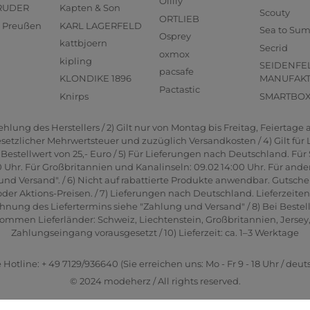
Oilily
RUDER
Kapten & Son
Scouty
ORTLIEB
us Preußen
KARL LAGERFELD
Sea to Su
Osprey
kattbjoern
Secrid
oxmox
kipling
SEIDENFE
pacsafe
KLONDIKE 1896
MANUFAK
Pactastic
Knirps
SMARTBO
lung des Herstellers / 2) Gilt nur von Montag bis Freitag, Feiertage a
gesetzlicher Mehrwertsteuer und zuzüglich Versandkosten / 4) Gilt für
estellwert von 25,- Euro / 5) Für Lieferungen nach Deutschland. Für 
0 Uhr. Für Großbritannien und Kanalinseln: 09.02 14:00 Uhr. Für ande
und Versand". / 6) Nicht auf rabattierte Produkte anwendbar. Gutsche
er Aktions-Preisen. / 7) Lieferungen nach Deutschland. Lieferzeite
hnung des Liefertermins siehe "Zahlung und Versand" / 8) Bei Bestel
men Lieferländer: Schweiz, Liechtenstein, Großbritannien, Jersey, G
Zahlungseingang vorausgesetzt / 10) Lieferzeit: ca. 1–3 Werktage
 Hotline: + 49 7129/936640 (Sie erreichen uns: Mo - Fr 9 - 18 Uhr / deut
© 2024 modeherz / All rights reserved.