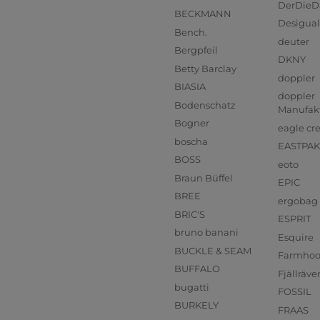
DerDieD
BECKMANN
Desigual
Bench.
deuter
Bergpfeil
DKNY
Betty Barclay
doppler
BIASIA
doppler
Bodenschatz
Manufak
Bogner
eagle cr
boscha
EASTPAK
BOSS
eoto
Braun Büffel
EPIC
BREE
ergobag
BRIC'S
ESPRIT
bruno banani
Esquire
BUCKLE & SEAM
Farmho
BUFFALO
Fjällräve
bugatti
FOSSIL
BURKELY
FRAAS