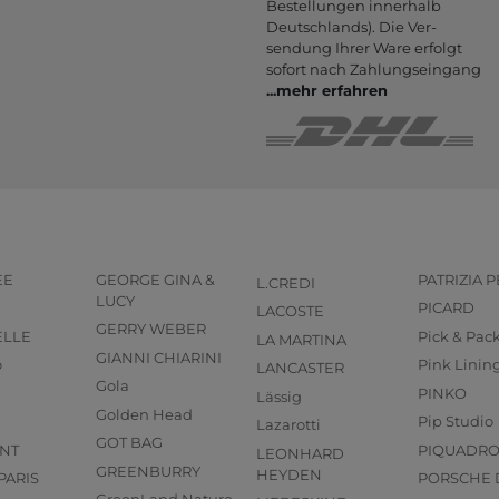
Bestel­lungen inner­halb
Deutsch­lands). Die Ver­
sendung Ihrer Ware er­folgt
sofort nach Zahlungs­eingang
...
mehr erfahren
EE
GEORGE GINA &
PATRIZIA 
L.CREDI
LUCY
PICARD
LACOSTE
GERRY WEBER
ELLE
Pick & Pac
LA MARTINA
GIANNI CHIARINI
o
Pink Linin
LANCASTER
Gola
PINKO
Lässig
Golden Head
Pip Studio
Lazarotti
GOT BAG
NT
PIQUADR
LEONHARD
GREENBURRY
HEYDEN
PARIS
PORSCHE 