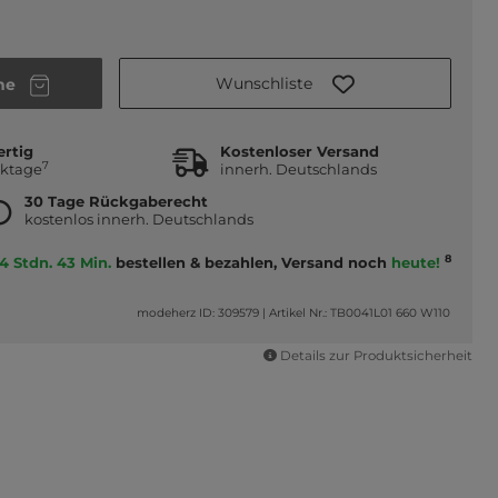
Wunschliste
he
ertig
Kostenloser Versand
7
rktage
innerh. Deutschlands
30 Tage Rückgaberecht
kostenlos innerh. Deutschlands
8
4 Stdn. 43 Min.
bestellen & bezahlen, Versand noch
heute!
modeherz ID: 309579
|
Artikel Nr.: TB0041L01 660 W110
Details zur Produktsicherheit