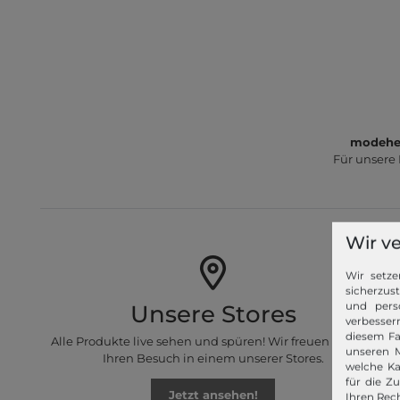
modeher
Für unsere
Wir v
Wir setze
sicherzus
und pers
Unsere Stores
verbessern
diesem Fa
Alle Produkte live sehen und spüren! Wir freuen uns auf
unseren M
Ihren Besuch in einem unserer Stores.
welche Ka
für die Z
Jetzt ansehen!
Ihren Rech