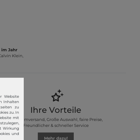
 im Jahr
lvin Klein,
er Website
n Inhalten
seiten zu
Ihre Vorteile
kies zu. In
ebsite mit
Premiumversand, Große Auswahl, faire Preise,
stzulegen,
Freundlicher & schneller Service
it Wirkung
ookies und
Mehr dazu!