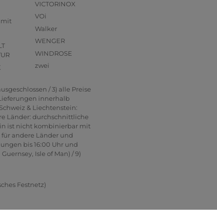
VICTORINOX
VOi
mmit
Walker
WENGER
LT
WINDROSE
TUR
zwei
X
usgeschlossen / 3) alle Preise
 Lieferungen innerhalb
Schweiz & Liechtenstein:
re Länder: durchschnittliche
in ist nicht kombinierbar mit
n für andere Länder und
lungen bis 16:00 Uhr und
uernsey, Isle of Man) / 9)
sches Festnetz)