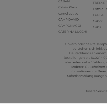
CABAIA
FREDsB
Calvin Klein
Fritzi a
camel active
FURLA
CAMP DAVID
Gabor
CAMPOMAGGI
Gabs
CATERINA LUCCHI
1) Unverbindliche Preisempfeh
verstehen sich inkl. 
Deutschlands ab einem B
Bestellungen bis 10.02 14:0
Lieferzeiten siehe "Zahlung 
anderen Gutscheinen od
Informationen zur Berec
Sofortbezahlung (ausgenom
Unsere Service