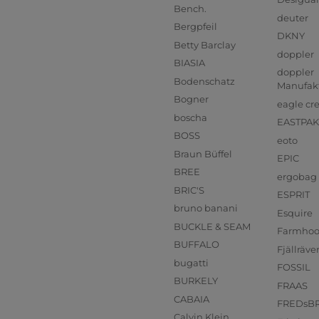
Bench.
deuter
Bergpfeil
DKNY
Betty Barclay
doppler
BIASIA
doppler
Bodenschatz
Manufak
Bogner
eagle cr
boscha
EASTPAK
BOSS
eoto
Braun Büffel
EPIC
BREE
ergobag
BRIC'S
ESPRIT
bruno banani
Esquire
BUCKLE & SEAM
Farmho
BUFFALO
Fjällräve
bugatti
FOSSIL
BURKELY
FRAAS
CABAIA
FREDsB
Calvin Klein