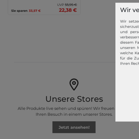
55,95 €
UVP
Wir v
22,38 €
Sie sparen
33,57 €
Wir setze
sicherzus
und pers
verbessern
modeher
diesem Fa
Für unsere
unseren M
welche Ka
für die Z
Ihren Rech
Unsere Stores
Alle Produkte live sehen und spüren! Wir freuen uns auf
Ihren Besuch in einem unserer Stores.
Jetzt ansehen!