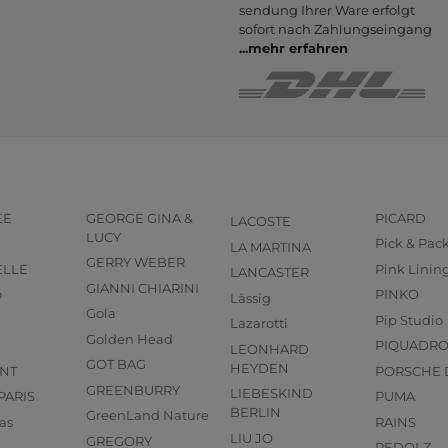
sendung Ihrer Ware er­folgt
sofort nach Zahlungs­eingang
...
mehr erfahren
EE
GEORGE GINA &
PICARD
LACOSTE
LUCY
Pick & Pac
LA MARTINA
GERRY WEBER
ELLE
Pink Linin
LANCASTER
GIANNI CHIARINI
o
PINKO
Lässig
Gola
Pip Studio
Lazarotti
Golden Head
PIQUADR
LEONHARD
GOT BAG
HEYDEN
NT
PORSCHE 
GREENBURRY
LIEBESKIND
PARIS
PUMA
BERLIN
GreenLand Nature
as
RAINS
LIU JO
GREGORY
REDOLZ