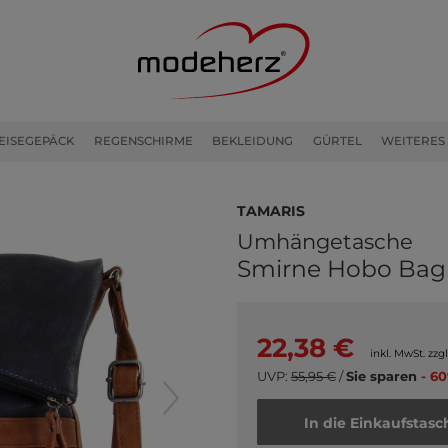
EISEGEPÄCK
REGENSCHIRME
BEKLEIDUNG
GÜRTEL
WEITERES
Tamaris
Umhängetasche
Smirne Hobo Bag
22,38 €
inkl. MwSt. zzgl
UVP:
55,95 €
/
Sie sparen
- 60
In die Einkaufstasc