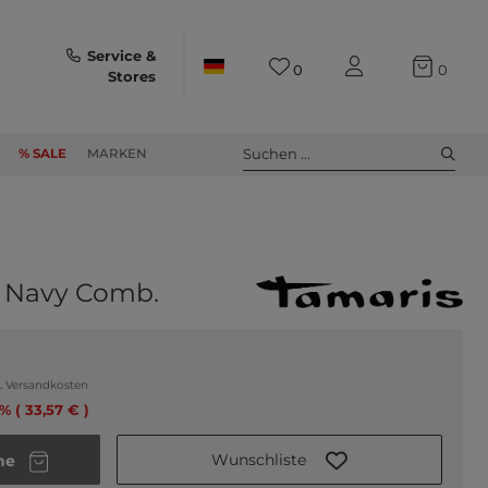
Service &
0
0
Stores
Suchen ...
% SALE
MARKEN
 Navy Comb.
.
Versandkosten
% ( 33,57 € )
Wunschliste
he