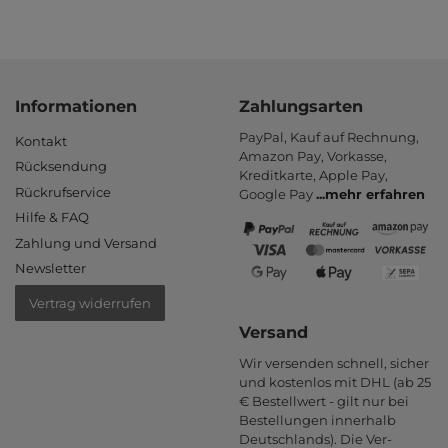
Informationen
Zahlungsarten
PayPal, Kauf auf Rechnung,
Kontakt
Amazon Pay, Vor­kasse,
Rücksendung
Kredit­karte, Apple Pay,
Rückrufservice
Google Pay
...
mehr erfahren
Hilfe & FAQ
Zahlung und Versand
Newsletter
Vertrag widerrufen
Versand
Wir versenden schnell, sicher
und kostenlos mit DHL (ab 25
€ Bestell­wert - gilt nur bei
Bestel­lungen inner­halb
Deutsch­lands). Die Ver­