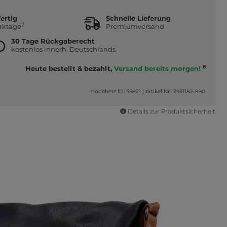
ertig
Schnelle Lieferung
7
erktage
Premiumversand
30 Tage Rückgaberecht
kostenlos innerh. Deutschlands
8
Heute bestellt & bezahlt,
Versand bereits morgen!
modeherz ID: 55821
|
Artikel Nr.: 2931182-890
Details zur Produktsicherheit