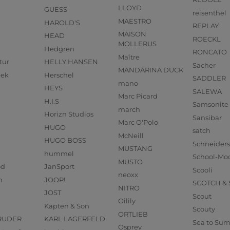
LLOYD
GUESS
reisenthel
MAESTRO
HAROLD'S
REPLAY
MAISON
HEAD
ROECKL
MOLLERUS
Hedgren
RONCATO
Maître
tur
HELLY HANSEN
Sacher
MANDARINA DUCK
eek
Herschel
SADDLER
mano
HEYS
SALEWA
Marc Picard
H.I.S
Samsonite
march
Horizn Studios
Sansibar
Marc O'Polo
HUGO
satch
McNeill
HUGO BOSS
Schneider
MUSTANG
hummel
School-Mo
MUSTO
od
JanSport
Scooli
neoxx
n
JOOP!
SCOTCH &
NITRO
JOST
Scout
Oilily
Kapten & Son
Scouty
ORTLIEB
RUDER
KARL LAGERFELD
Sea to Su
Osprey