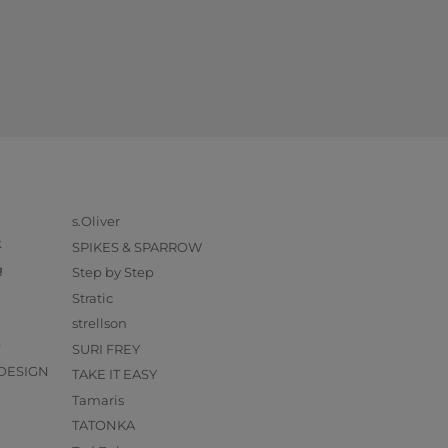
s.Oliver
k
SPIKES & SPARROW
g
Step by Step
Stratic
strellson
O
SURI FREY
DESIGN
TAKE IT EASY
Tamaris
TATONKA