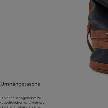
he Umhängetasche
ials nicht nur angenehm zu
 Habseligkeiten und kleineren
e Hobo Bag Umhängetasche