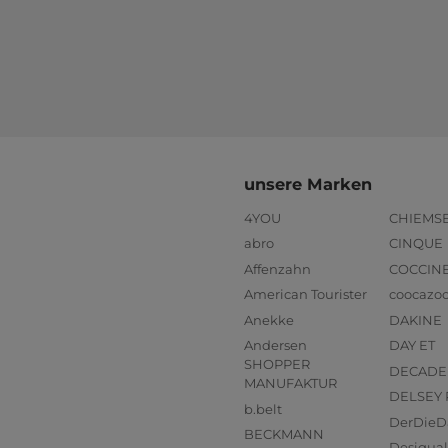
unsere Marken
4YOU
CHIEMS
abro
CINQUE
Affenzahn
COCCIN
American Tourister
coocazo
Anekke
DAKINE
Andersen
DAY ET
SHOPPER
DECADE
MANUFAKTUR
DELSEY 
b.belt
DerDieD
BECKMANN
Desigual