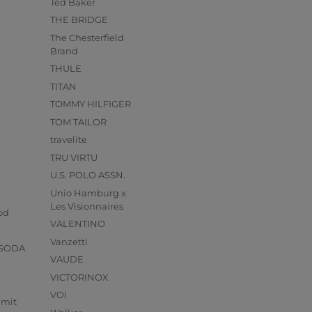
Ted Baker
THE BRIDGE
The Chesterfield
Brand
THULE
TITAN
TOMMY HILFIGER
TOM TAILOR
travelite
TRU VIRTU
U.S. POLO ASSN.
Unio Hamburg x
s
Les Visionnaires
od
VALENTINO
Vanzetti
 SODA
VAUDE
VICTORINOX
VOi
mmit