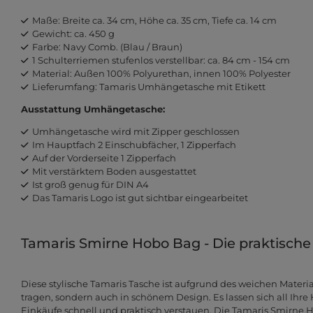
Maße: Breite ca. 34 cm, Höhe ca. 35 cm, Tiefe ca. 14 cm
Gewicht: ca. 450 g
Farbe: Navy Comb. (Blau / Braun)
1 Schulterriemen stufenlos verstellbar: ca. 84 cm - 154 cm
Material: Außen 100% Polyurethan, innen 100% Polyester
Lieferumfang: Tamaris Umhängetasche mit Etikett
Ausstattung Umhängetasche:
Umhängetasche wird mit Zipper geschlossen
Im Hauptfach 2 Einschubfächer, 1 Zipperfach
Auf der Vorderseite 1 Zipperfach
Mit verstärktem Boden ausgestattet
Ist groß genug für DIN A4
Das Tamaris Logo ist gut sichtbar eingearbeitet
Tamaris Smirne Hobo Bag - Die praktisc
Diese stylische Tamaris Tasche ist aufgrund des weichen Mater
tragen, sondern auch in schönem Design. Es lassen sich all Ihre
Einkäufe schnell und praktisch verstauen. Die Tamaris Smirn