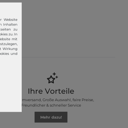
er Website
n Inhalten
seiten zu
kies zu. In
 im Jahr
ebsite mit
lvin Klein,
stzulegen,
it Wirkung
ookies und
Ihre Vorteile
Premiumversand, Große Auswahl, faire Preise,
Freundlicher & schneller Service
Mehr dazu!