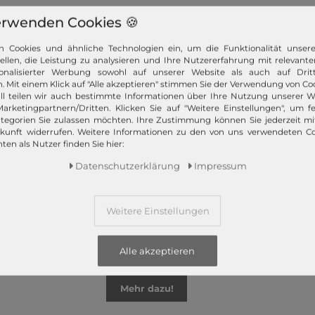
erwenden Cookies 🍪
n Cookies und ähnliche Technologien ein, um die Funktionalität unser
tellen, die Leistung zu analysieren und Ihre Nutzererfahrung mit relevante
onalisierter Werbung sowohl auf unserer Website als auch auf Dritt
. Mit einem Klick auf "Alle akzeptieren" stimmen Sie der Verwendung von Coo
z bietet Ihnen die angesagtesten Modetrends. Und das 365 Tage
ll teilen wir auch bestimmte Informationen über Ihre Nutzung unserer W
 Kunden nur das Beste! Ausgewählte Marken, wie TOMMY HILFIGER, Ca
arketingpartnern/Dritten. Klicken Sie auf "Weitere Einstellungen", um fe
Campomaggi oder LIEBESKIND BERLIN.
tegorien Sie zulassen möchten. Ihre Zustimmung können Sie jederzeit m
ukunft widerrufen. Weitere Informationen zu den von uns verwendeten C
ten als Nutzer finden Sie hier:
Daten­schutz­erklärung
Impressum
Weitere Einstellungen
Schneller Versand!
Wir versenden Ihre Bestellung schnell per
Alle akzeptieren
Premiumversand.
Mehr dazu!