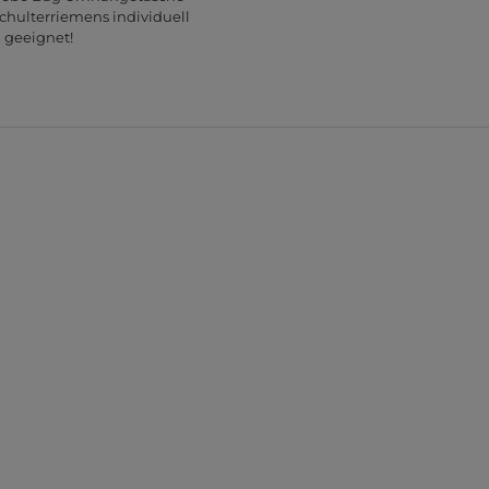
chulterriemens individuell
g geeignet!