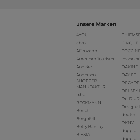
unsere Marken
4YOU
CHIEMS
abro
CINQUE
Affenzahn
COCCIN
American Tourister
coocazo
Anekke
DAKINE
Andersen
DAY ET
SHOPPER
DECADE
MANUFAKTUR
DELSEY 
b.belt
DerDieD
BECKMANN
Desigual
Bench.
deuter
Bergpfeil
DKNY
Betty Barclay
doppler
BIASIA
doppler