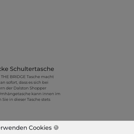
cke Schultertasche
gen THE BRIDGE Tasche macht
sofort, dass es sich bei
rn der Dalston Shopper
e Umhängetasche kann innen im
Sie in dieser Tasche stets
erwenden Cookies 🍪