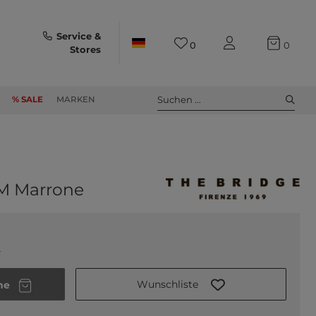
Service &
0
0
Stores
Suchen ...
% SALE
MARKEN
 M Marrone
.
Wunschliste
he