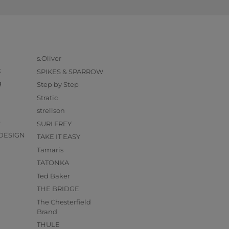
s.Oliver
k
SPIKES & SPARROW
g
Step by Step
Stratic
strellson
O
SURI FREY
DESIGN
TAKE IT EASY
Tamaris
TATONKA
Ted Baker
THE BRIDGE
The Chesterfield
Brand
THULE