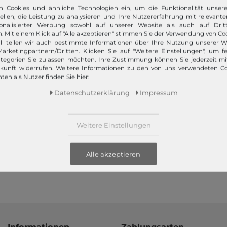
n Cookies und ähnliche Technologien ein, um die Funktionalität unser
z bietet Ihnen die angesagtesten Modetrends. Und das 365 Tage
tellen, die Leistung zu analysieren und Ihre Nutzererfahrung mit relevante
 Kunden nur das Beste! Ausgewählte Marken, wie TOMMY HILFIGER, Ca
onalisierter Werbung sowohl auf unserer Website als auch auf Dritt
Campomaggi oder LIEBESKIND BERLIN.
. Mit einem Klick auf "Alle akzeptieren" stimmen Sie der Verwendung von Coo
ll teilen wir auch bestimmte Informationen über Ihre Nutzung unserer W
arketingpartnern/Dritten. Klicken Sie auf "Weitere Einstellungen", um fe
tegorien Sie zulassen möchten. Ihre Zustimmung können Sie jederzeit m
ukunft widerrufen. Weitere Informationen zu den von uns verwendeten C
ten als Nutzer finden Sie hier:
Daten­schutz­erklärung
Impressum
Schneller Versand!
Wir versenden Ihre Bestellung schnell per
Weitere Einstellungen
Premiumversand.
Mehr dazu!
Alle akzeptieren
Informationen
Zahlungsarten