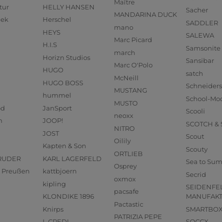
Maître
tur
HELLY HANSEN
Sacher
MANDARINA DUCK
eek
Herschel
SADDLER
mano
HEYS
SALEWA
Marc Picard
H.I.S
Samsonite
march
Horizn Studios
Sansibar
Marc O'Polo
HUGO
satch
McNeill
HUGO BOSS
Schneider
MUSTANG
hummel
School-Mo
MUSTO
od
JanSport
Scooli
neoxx
n
JOOP!
SCOTCH &
NITRO
JOST
Scout
Oilily
Kapten & Son
Scouty
ORTLIEB
RUDER
KARL LAGERFELD
Sea to Su
Osprey
us Preußen
kattbjoern
Secrid
oxmox
kipling
SEIDENFE
pacsafe
KLONDIKE 1896
MANUFAK
Pactastic
Knirps
SMARTBO
PATRIZIA PEPE
L.CREDI
SOCCX