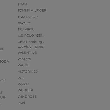
TITAN
TOMMY HILFIGER
TOM TAILOR
travelite
TRU VIRTU
U.S. POLO ASSN.
Unio Hamburg x
s
Les Visionnaires
od
VALENTINO
Vanzetti
 SODA
VAUDE
VICTORINOX
VOi
mmit
Walker
WENGER
LT
WINDROSE
TUR
zwei
X