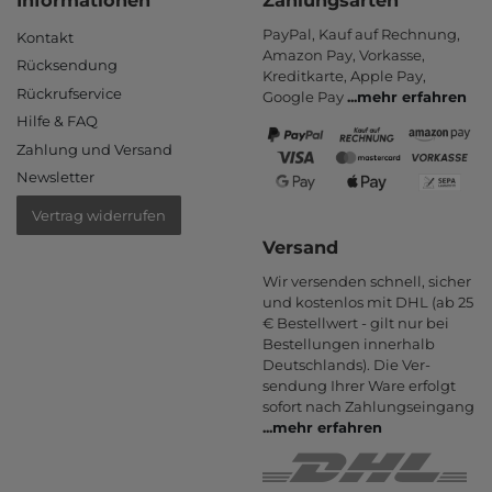
PayPal, Kauf auf Rechnung,
Kontakt
Amazon Pay, Vor­kasse,
Rücksendung
Kredit­karte, Apple Pay,
Rückrufservice
Google Pay
...
mehr erfahren
Hilfe & FAQ
Zahlung und Versand
Newsletter
Vertrag widerrufen
Versand
Wir versenden schnell, sicher
und kostenlos mit DHL (ab 25
€ Bestell­wert - gilt nur bei
Bestel­lungen inner­halb
Deutsch­lands). Die Ver­
sendung Ihrer Ware er­folgt
sofort nach Zahlungs­eingang
...
mehr erfahren