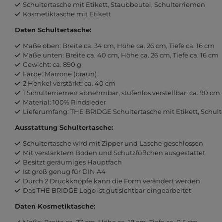
Schultertasche mit Etikett, Staubbeutel, Schulterriemen
Kosmetiktasche mit Etikett
Daten Schultertasche:
Maße oben: Breite ca. 34 cm, Höhe ca. 26 cm, Tiefe ca. 16 cm
Maße unten: Breite ca. 40 cm, Höhe ca. 26 cm, Tiefe ca. 16 cm
Gewicht: ca. 890 g
Farbe: Marrone (braun)
2 Henkel verstärkt: ca. 40 cm
1 Schulterriemen abnehmbar, stufenlos verstellbar: ca. 90 cm 
Material: 100% Rindsleder
Lieferumfang: THE BRIDGE Schultertasche mit Etikett, Schul
Ausstattung Schultertasche:
Schultertasche wird mit Zipper und Lasche geschlossen
Mit verstärktem Boden und Schutzfüßchen ausgestattet
Besitzt geräumiges Hauptfach
Ist groß genug für DIN A4
Durch 2 Druckknöpfe kann die Form verändert werden
Das THE BRIDGE Logo ist gut sichtbar eingearbeitet
Daten Kosmetiktasche:
Maße: Breite ca. 27 cm, Höhe ca. 18 cm, Tiefe ca. 0,5 cm