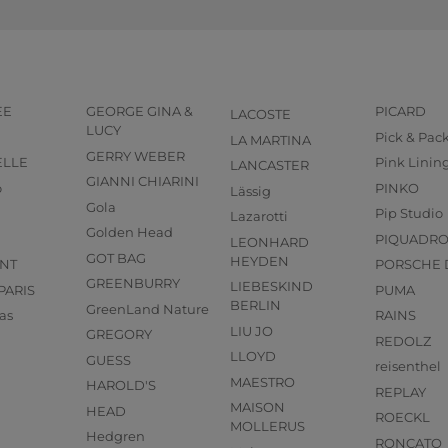
EE
GEORGE GINA &
PICARD
LACOSTE
LUCY
Pick & Pac
LA MARTINA
GERRY WEBER
ELLE
Pink Linin
LANCASTER
GIANNI CHIARINI
o
PINKO
Lässig
Gola
Pip Studio
Lazarotti
Golden Head
PIQUADR
LEONHARD
GOT BAG
HEYDEN
NT
PORSCHE 
GREENBURRY
LIEBESKIND
PARIS
PUMA
BERLIN
GreenLand Nature
as
RAINS
LIU JO
GREGORY
REDOLZ
LLOYD
GUESS
reisenthel
MAESTRO
HAROLD'S
REPLAY
MAISON
HEAD
ROECKL
MOLLERUS
Hedgren
RONCATO