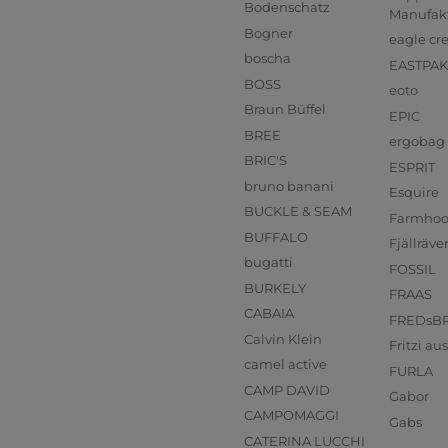
Bodenschatz
Manufak
Bogner
eagle cr
boscha
EASTPAK
BOSS
eoto
Braun Büffel
EPIC
BREE
ergobag
BRIC'S
ESPRIT
bruno banani
Esquire
BUCKLE & SEAM
Farmho
BUFFALO
Fjällräve
bugatti
FOSSIL
BURKELY
FRAAS
CABAIA
FREDsB
Calvin Klein
Fritzi a
camel active
FURLA
CAMP DAVID
Gabor
CAMPOMAGGI
Gabs
CATERINA LUCCHI