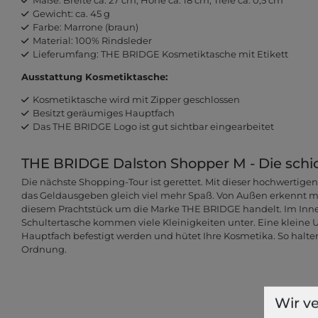
Gewicht: ca. 45 g
Farbe: Marrone (braun)
Material: 100% Rindsleder
Lieferumfang: THE BRIDGE Kosmetiktasche mit Etikett
Ausstattung Kosmetiktasche:
Kosmetiktasche wird mit Zipper geschlossen
Besitzt geräumiges Hauptfach
Das THE BRIDGE Logo ist gut sichtbar eingearbeitet
THE BRIDGE Dalston Shopper M - Die schi
Die nächste Shopping-Tour ist gerettet. Mit dieser hochwerti
das Geldausgeben gleich viel mehr Spaß. Von Außen erkennt man 
diesem Prachtstück um die Marke THE BRIDGE handelt. Im Inne
Schultertasche kommen viele Kleinigkeiten unter. Eine klein
Hauptfach befestigt werden und hütet Ihre Kosmetika. So halten 
Ordnung.
Wir v