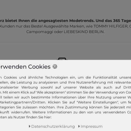
z bietet Ihnen die angesagtesten Modetrends. Und das 365 Tage
 Kunden nur das Beste! Ausgewählte Marken, wie TOMMY HILFIGER, Ca
Campomaggi oder LIEBESKIND BERLIN.
erwenden Cookies 🍪
Schneller Versand!
n Cookies und ähnliche Technologien ein, um die Funktionalität unser
tellen, die Leistung zu analysieren und Ihre Nutzererfahrung mit relevante
Wir versenden Ihre Bestellung schnell per
onalisierter Werbung sowohl auf unserer Website als auch auf Dritt
Premiumversand.
. Mit einem Klick auf "Alle akzeptieren" stimmen Sie der Verwendung von Coo
ll teilen wir auch bestimmte Informationen über Ihre Nutzung unserer W
arketingpartnern/Dritten. Klicken Sie auf "Weitere Einstellungen", um fe
Mehr dazu!
tegorien Sie zulassen möchten. Ihre Zustimmung können Sie jederzeit m
ukunft widerrufen. Weitere Informationen zu den von uns verwendeten C
ten als Nutzer finden Sie hier:
Daten­schutz­erklärung
Impressum