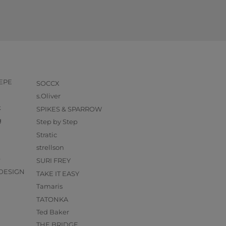
PEPE
SOCCX
s.Oliver
k
SPIKES & SPARROW
g
Step by Step
Stratic
strellson
O
SURI FREY
DESIGN
TAKE IT EASY
Tamaris
TATONKA
Ted Baker
THE BRIDGE