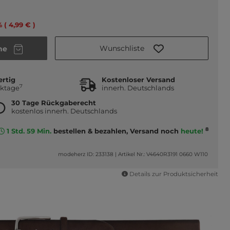
% ( 4,99 € )
Wunschliste
he
ertig
Kostenloser Versand
7
rktage
innerh. Deutschlands
30 Tage Rückgaberecht
kostenlos innerh. Deutschlands
8
1 Std. 59 Min.
bestellen & bezahlen, Versand noch
heute!
modeherz ID: 233138
|
Artikel Nr.: V4640R3191 0660 W110
Details zur Produktsicherheit