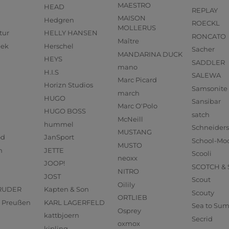
MAESTRO
HEAD
REPLAY
MAISON
Hedgren
ROECKL
MOLLERUS
tur
HELLY HANSEN
RONCATO
Maître
eek
Herschel
Sacher
MANDARINA DUCK
HEYS
SADDLER
mano
H.I.S
SALEWA
Marc Picard
Horizn Studios
Samsonite
march
HUGO
Sansibar
Marc O'Polo
HUGO BOSS
satch
McNeill
hummel
Schneider
MUSTANG
od
JanSport
School-Mo
MUSTO
n
JETTE
Scooli
neoxx
JOOP!
SCOTCH &
NITRO
JOST
Scout
Oilily
RUDER
Kapten & Son
Scouty
ORTLIEB
us Preußen
KARL LAGERFELD
Sea to Su
Osprey
kattbjoern
Secrid
oxmox
kipling