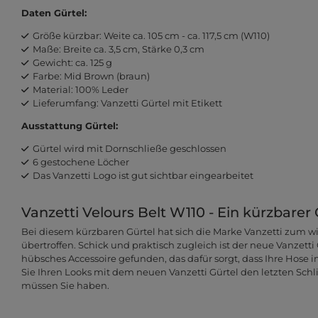
Daten Gürtel:
Größe kürzbar: Weite ca. 105 cm - ca. 117,5 cm (W110)
Maße: Breite ca. 3,5 cm, Stärke 0,3 cm
Gewicht: ca. 125 g
Farbe: Mid Brown (braun)
Material: 100% Leder
Lieferumfang: Vanzetti Gürtel mit Etikett
Ausstattung Gürtel:
Gürtel wird mit Dornschließe geschlossen
6 gestochene Löcher
Das Vanzetti Logo ist gut sichtbar eingearbeitet
Vanzetti Velours Belt W110 - Ein kürzbarer 
Bei diesem kürzbaren Gürtel hat sich die Marke Vanzetti zum w
übertroffen. Schick und praktisch zugleich ist der neue Vanzetti
hübsches Accessoire gefunden, das dafür sorgt, dass Ihre Hose i
Sie Ihren Looks mit dem neuen Vanzetti Gürtel den letzten Schlif
müssen Sie haben.