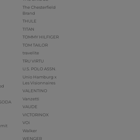
The Chesterfield
Brand
THULE
TITAN
TOMMY HILFIGER
TOM TAILOR
travelite
TRU VIRTU
U.S. POLO ASSN.
Unio Hamburg x
s
Les Visionnaires
od
VALENTINO
Vanzetti
 SODA
VAUDE
VICTORINOX
VOi
mmit
Walker
WENGER