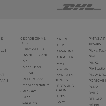
EE
GEORGE GINA &
PATRIZIA 
L.CREDI
LUCY
PICARD
LACOSTE
GERRY WEBER
ELLE
Pick & Pac
LA MARTINA
GIANNI CHIARINI
o
Pink Linin
LANCASTER
Gola
PINKO
Lässig
Golden Head
Pip Studio
Lazarotti
GOT BAG
NT
PIQUADR
LEONHARD
GREENBURRY
HEYDEN
PARIS
PORSCHE 
GreenLand Nature
LIEBESKIND
as
PUMA
BERLIN
GREGORY
RAINS
LIU JO
GUESS
REDOLZ
LLOYD
HAROLD'S
reisenthel