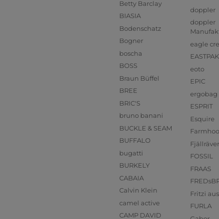
Betty Barclay
doppler
BIASIA
doppler
Bodenschatz
Manufak
Bogner
eagle cr
boscha
EASTPAK
BOSS
eoto
Braun Büffel
EPIC
BREE
ergobag
BRIC'S
ESPRIT
bruno banani
Esquire
BUCKLE & SEAM
Farmho
BUFFALO
Fjällräve
bugatti
FOSSIL
BURKELY
FRAAS
CABAIA
FREDsB
Calvin Klein
Fritzi a
camel active
FURLA
CAMP DAVID
Gabor