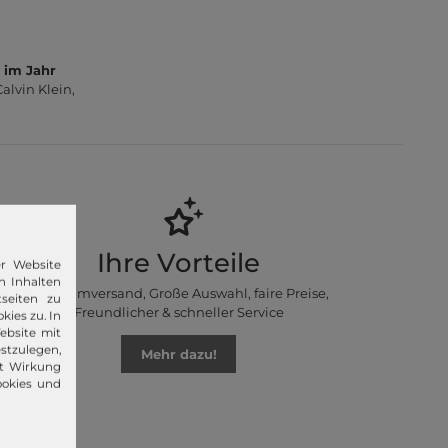
 im Jahr
lvin Klein,
Ihre Vorteile
er Website
n Inhalten
Premiumversand, Große Auswahl, faire Preise,
seiten zu
Freundlicher & schneller Service
kies zu. In
ebsite mit
stzulegen,
Mehr dazu!
it Wirkung
ookies und