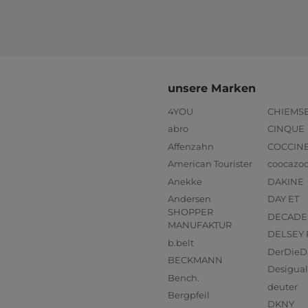
unsere Marken
4YOU
CHIEMS
abro
CINQUE
Affenzahn
COCCIN
American Tourister
coocazo
Anekke
DAKINE
Andersen
DAY ET
SHOPPER
DECADE
MANUFAKTUR
DELSEY 
b.belt
DerDieD
BECKMANN
Desigual
Bench.
deuter
Bergpfeil
DKNY