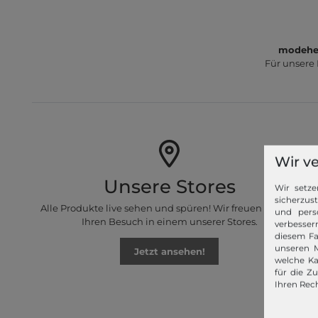
modeher
Für unsere
Wir v
Unsere Stores
Wir setze
sicherzus
Alle Produkte live sehen und spüren! Wir freuen uns auf
und pers
Ihren Besuch in einem unserer Stores.
verbessern
diesem Fa
unseren M
Jetzt ansehen!
welche Ka
für die Z
Ihren Rech