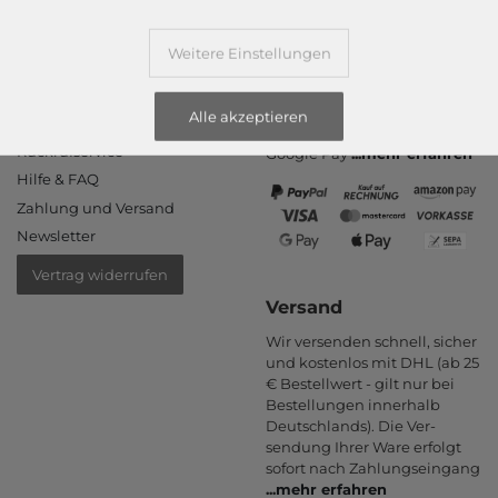
Weitere Einstellungen
Informationen
Zahlungsarten
PayPal, Kauf auf Rechnung,
Kontakt
Amazon Pay, Vor­kasse,
Alle akzeptieren
Rücksendung
Kredit­karte, Apple Pay,
Rückrufservice
Google Pay
...
mehr erfahren
Hilfe & FAQ
Zahlung und Versand
Newsletter
Vertrag widerrufen
Versand
Wir versenden schnell, sicher
und kostenlos mit DHL (ab 25
€ Bestell­wert - gilt nur bei
Bestel­lungen inner­halb
Deutsch­lands). Die Ver­
sendung Ihrer Ware er­folgt
sofort nach Zahlungs­eingang
...
mehr erfahren