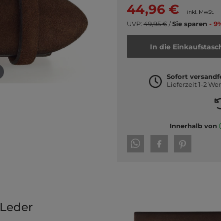
44,96 €
inkl. MwSt.
UVP:
49,95 €
/
Sie sparen
- 9
In die Einkaufstasc
Sofort versandf
Lieferzeit 1-2 We
Innerhalb von
 Leder