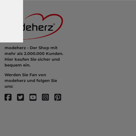
modeherz - Der Shop mit
mehr als 2.000.000 Kunden.
Hier kaufen Sie sicher und
bequem ein.
Werden Sie Fan von
modeherz und folgen Sie
uns: