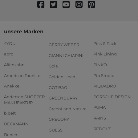
unsere Marken
4YOU
Pick & Pack
GERRY WEBER
abro
Pink Lining
GIANNI CHIARINI
Affenzahn
PINKO
Gola
American Tourister
Pip Studio
Golden Head
Anekke
PIQUADRO
GOT BAG
Andersen SHOPPER
PORSCHE DESIGN
GREENBURRY
MANUFAKTUR
PUMA
GreenLand Nature
b.belt
RAINS
GREGORY
BECKMANN
REDOLZ
GUESS
Bench.