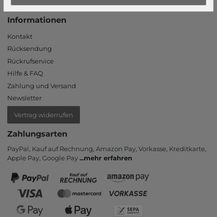
Neukunde?
Informationen
Kontakt
Rücksendung
Rückrufservice
Hilfe & FAQ
Zahlung und Versand
Newsletter
Vertrag widerrufen
Zahlungsarten
PayPal, Kauf auf Rechnung, Amazon Pay, Vor­kasse, Kredit­karte,
Apple Pay, Google Pay
...
mehr erfahren