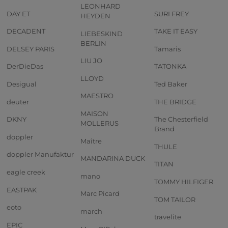
LEONHARD
DAY ET
SURI FREY
HEYDEN
DECADENT
TAKE IT EASY
LIEBESKIND
BERLIN
DELSEY PARIS
Tamaris
LIU JO
DerDieDas
TATONKA
LLOYD
Desigual
Ted Baker
MAESTRO
deuter
THE BRIDGE
MAISON
DKNY
The Chesterfield
MOLLERUS
Brand
doppler
Maître
THULE
doppler Manufaktur
MANDARINA DUCK
TITAN
eagle creek
mano
TOMMY HILFIGER
EASTPAK
Marc Picard
TOM TAILOR
eoto
march
travelite
EPIC