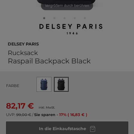
Vergrößern durch berühren
DELSEY PARIS
Rucksack
Raspail Backpack Black
FARBE
82,17 €
inkl. MwSt.
UVP:
99,00 €
/
Sie sparen
- 17% ( 16,83 € )
In die Einkaufstasche