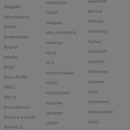
reisenthel
HAROLD'S
Bergpfeil
REPLAY
HEAD
Betty Barclay
ROECKL
Hedgren
BIASIA
RONCATO
HELLY HANSEN
Bodenschatz
Sacher
Herschel
Bogner
SADDLER
HEYS
boscha
SALEWA
H.I.S
BOSS
Samsonite
Horizn Studios
Braun Büffel
Sansibar
HUGO
BREE
satch
HUGO BOSS
BRIC'S
Schneiders
hummel
bruno banani
School-Mood
JanSport
BUCKLE & SEAM
Scooli
JOOP!
BUFFALO