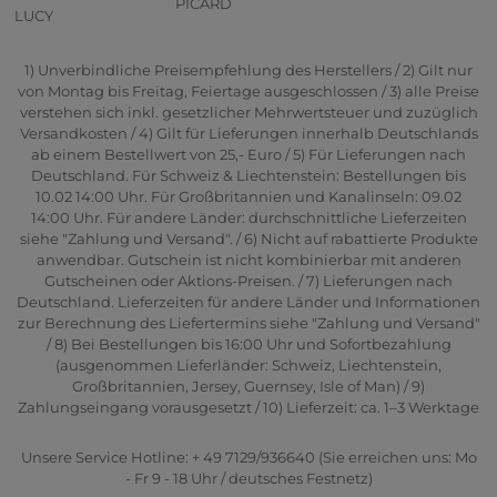
PICARD
LUCY
1) Unverbindliche Preisempfehlung des Herstellers / 2) Gilt nur
von Montag bis Freitag, Feiertage ausgeschlossen / 3) alle Preise
verstehen sich inkl. gesetzlicher Mehrwertsteuer und zuzüglich
Versandkosten / 4) Gilt für Lieferungen innerhalb Deutschlands
ab einem Bestellwert von 25,- Euro / 5) Für Lieferungen nach
Deutschland. Für Schweiz & Liechtenstein: Bestellungen bis
10.02 14:00 Uhr. Für Großbritannien und Kanalinseln: 09.02
14:00 Uhr. Für andere Länder: durchschnittliche Lieferzeiten
siehe "Zahlung und Versand". / 6) Nicht auf rabattierte Produkte
anwendbar. Gutschein ist nicht kombinierbar mit anderen
Gutscheinen oder Aktions-Preisen. / 7) Lieferungen nach
Deutschland. Lieferzeiten für andere Länder und Informationen
zur Berechnung des Liefertermins siehe "Zahlung und Versand"
/ 8) Bei Bestellungen bis 16:00 Uhr und Sofortbezahlung
(ausgenommen Lieferländer: Schweiz, Liechtenstein,
Großbritannien, Jersey, Guernsey, Isle of Man) / 9)
Zahlungseingang vorausgesetzt / 10) Lieferzeit: ca. 1–3 Werktage
Unsere Service Hotline: + 49 7129/936640 (Sie erreichen uns: Mo
- Fr 9 - 18 Uhr / deutsches Festnetz)