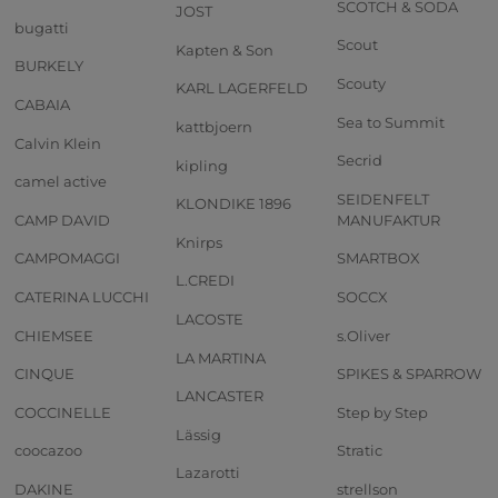
SCOTCH & SODA
JOST
bugatti
Scout
Kapten & Son
BURKELY
Scouty
KARL LAGERFELD
CABAIA
Sea to Summit
kattbjoern
Calvin Klein
Secrid
kipling
camel active
SEIDENFELT
KLONDIKE 1896
CAMP DAVID
MANUFAKTUR
Knirps
CAMPOMAGGI
SMARTBOX
L.CREDI
CATERINA LUCCHI
SOCCX
LACOSTE
CHIEMSEE
s.Oliver
LA MARTINA
CINQUE
SPIKES & SPARROW
LANCASTER
COCCINELLE
Step by Step
Lässig
coocazoo
Stratic
Lazarotti
DAKINE
strellson