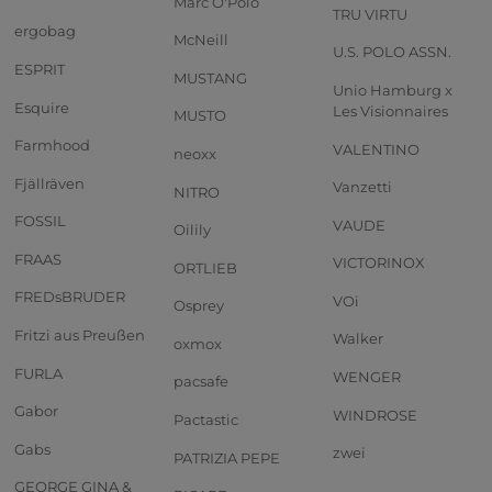
Marc O'Polo
TRU VIRTU
ergobag
McNeill
U.S. POLO ASSN.
ESPRIT
MUSTANG
Unio Hamburg x
Esquire
Les Visionnaires
MUSTO
Farmhood
VALENTINO
neoxx
Fjällräven
Vanzetti
NITRO
FOSSIL
VAUDE
Oilily
FRAAS
VICTORINOX
ORTLIEB
FREDsBRUDER
VOi
Osprey
Fritzi aus Preußen
Walker
oxmox
FURLA
WENGER
pacsafe
Gabor
WINDROSE
Pactastic
Gabs
zwei
PATRIZIA PEPE
GEORGE GINA &