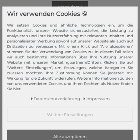
Mehr dazu!
Wir verwenden Cookies 🍪
Wir setzen Cookies und ähnliche Technologien ein, um die
Funktionalität unserer Website sicherzustellen, die Leistung zu
analysieren und Ihre Nutzererfahrung mit relevanten Inhalten und
personalisierter Werbung sowohl auf unserer Website als auch auf
modeherz
Drittseiten zu verbessern. Mit einem Klick auf "Alle akzeptieren"
stimmen Sie der Verwendung von Cookies zu. In diesem Fall teilen
Impressum
wir auch bestimmte Informationen über Ihre Nutzung unserer
Website mit unseren Marketingpartnern/Dritten. Klicken Sie auf
AGB
"Weitere Einstellungen", um festzulegen, welche Kategorien Sie
Widerrufsrecht
zulassen möchten. Ihre Zustimmung können Sie jederzeit mit
Wirkung für die Zukunft widerrufen. Weitere Informationen zu den
Datenschutzerklärung
von uns verwendeten Cookies und Ihren Rechten als Nutzer finden
Datenschutzeinstellungen
Sie hier:
Barrierefreiheitserklärung
Daten­schutz­erklärung
Impressum
Jobs
Unsere Stores
Weitere Einstellungen
Mein Konto
Login
Alle akzeptieren