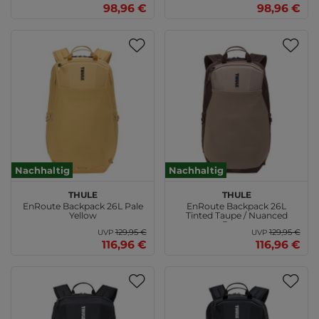
98,96 €
98,96 €
Nachhaltig
Nachhaltig
THULE
THULE
EnRoute Backpack 26L Pale
EnRoute Backpack 26L
Yellow
Tinted Taupe / Nuanced
Brown
129,95 €
129,95 €
UVP
UVP
116,96 €
116,96 €