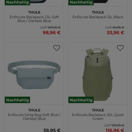
Nachhaltig
Nachhaltig
THULE
THULE
EnRoute Backpack 23L Soft
EnRoute Backpack 12L Black
Blue / Darkest Blue
109,95 €
59,95 €
UVP
UVP
98,96 €
53,96 €
Nachhaltig
Nachhaltig
THULE
THULE
EnRoute Sling Bag Soft Blue /
EnRoute Backpack 26L Quiet
Darkest Blue
Green
129,95 €
UVP
39,95 €
116,96 €