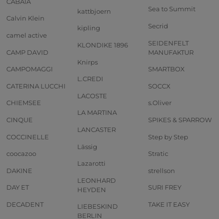
CABAIA
Sea to Summit
kattbjoern
Calvin Klein
Secrid
kipling
camel active
SEIDENFELT
KLONDIKE 1896
CAMP DAVID
MANUFAKTUR
Knirps
CAMPOMAGGI
SMARTBOX
L.CREDI
CATERINA LUCCHI
SOCCX
LACOSTE
CHIEMSEE
s.Oliver
LA MARTINA
CINQUE
SPIKES & SPARROW
LANCASTER
COCCINELLE
Step by Step
Lässig
coocazoo
Stratic
Lazarotti
DAKINE
strellson
LEONHARD
DAY ET
SURI FREY
HEYDEN
DECADENT
TAKE IT EASY
LIEBESKIND
BERLIN