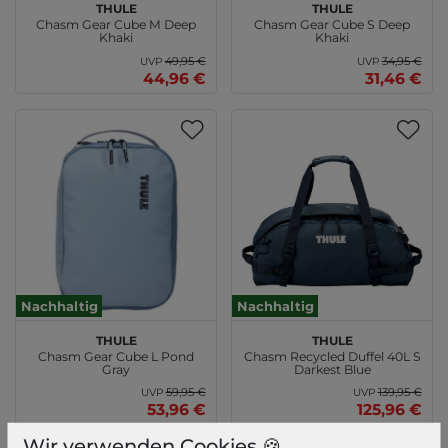
THULE
THULE
Chasm Gear Cube M Deep
Chasm Gear Cube S Deep
Khaki
Khaki
49,95 €
34,95 €
UVP
UVP
44,96 €
31,46 €
Nachhaltig
Nachhaltig
THULE
THULE
Chasm Gear Cube L Pond
Chasm Recycled Duffel 40L S
Gray
Darkest Blue
59,95 €
139,95 €
UVP
UVP
53,96 €
125,96 €
Wir verwenden Cookies 🍪