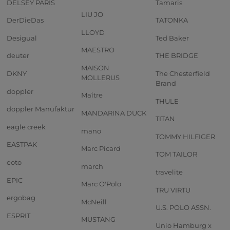
DELSEY PARIS
Tamaris
LIU JO
DerDieDas
TATONKA
LLOYD
Desigual
Ted Baker
MAESTRO
deuter
THE BRIDGE
MAISON
DKNY
The Chesterfield
MOLLERUS
Brand
doppler
Maître
THULE
doppler Manufaktur
MANDARINA DUCK
TITAN
eagle creek
mano
TOMMY HILFIGER
EASTPAK
Marc Picard
TOM TAILOR
eoto
march
travelite
EPIC
Marc O'Polo
TRU VIRTU
ergobag
McNeill
U.S. POLO ASSN.
ESPRIT
MUSTANG
Unio Hamburg x