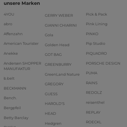
unsere Marken
4YOU
Pick & Pack
GERRY WEBER
abro
Pink Lining
GIANNI CHIARINI
Affenzahn
PINKO
Gola
American Tourister
Pip Studio
Golden Head
Anekke
PIQUADRO
GOT BAG
Andersen SHOPPER
PORSCHE DESIGN
GREENBURRY
MANUFAKTUR
PUMA
GreenLand Nature
b.belt
RAINS
GREGORY
BECKMANN
REDOLZ
GUESS
Bench.
reisenthel
HAROLD'S
Bergpfeil
REPLAY
HEAD
Betty Barclay
ROECKL
Hedgren