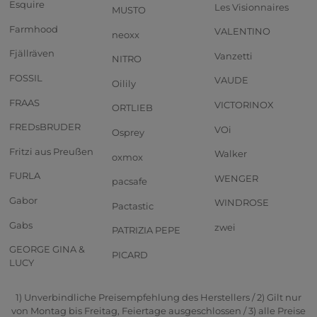
Esquire
Les Visionnaires
MUSTO
Farmhood
VALENTINO
neoxx
Fjällräven
Vanzetti
NITRO
FOSSIL
VAUDE
Oilily
FRAAS
VICTORINOX
ORTLIEB
FREDsBRUDER
VOi
Osprey
Fritzi aus Preußen
Walker
oxmox
FURLA
WENGER
pacsafe
Gabor
WINDROSE
Pactastic
Gabs
zwei
PATRIZIA PEPE
GEORGE GINA &
PICARD
LUCY
1) Unverbindliche Preisempfehlung des Herstellers / 2) Gilt nur
von Montag bis Freitag, Feiertage ausgeschlossen / 3) alle Preise