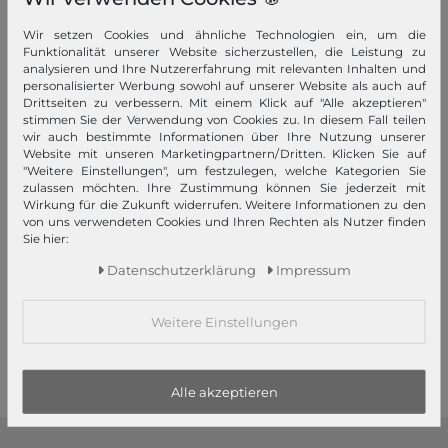
Wir setzen Cookies und ähnliche Technologien ein, um die
Funktionalität unserer Website sicherzustellen, die Leistung zu
analysieren und Ihre Nutzererfahrung mit relevanten Inhalten und
personalisierter Werbung sowohl auf unserer Website als auch auf
Drittseiten zu verbessern. Mit einem Klick auf "Alle akzeptieren"
stimmen Sie der Verwendung von Cookies zu. In diesem Fall teilen
wir auch bestimmte Informationen über Ihre Nutzung unserer
Website mit unseren Marketingpartnern/Dritten. Klicken Sie auf
"Weitere Einstellungen", um festzulegen, welche Kategorien Sie
zulassen möchten. Ihre Zustimmung können Sie jederzeit mit
Nachhaltig
Nachhaltig
Wirkung für die Zukunft widerrufen. Weitere Informationen zu den
THULE
THULE
von uns verwendeten Cookies und Ihren Rechten als Nutzer finden
Sie hier:
Chasm Recycled Backpack
Chasm Gear Cube M Pond
26L Darkest Blue
Gray
Daten­schutz­erklärung
Impressum
129,95 €
49,95 €
UVP
UVP
116,96 €
44,96 €
Weitere Einstellungen
1
2
3
Alle akzeptieren