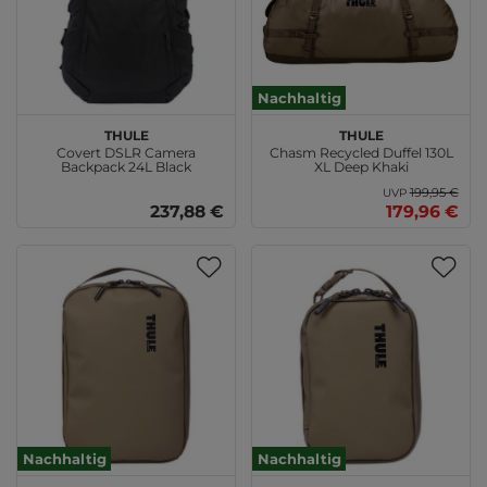
Nachhaltig
THULE
THULE
Covert DSLR Camera
Chasm Recycled Duffel 130L
Backpack 24L Black
XL Deep Khaki
199,95 €
UVP
237,88 €
179,96 €
Nachhaltig
Nachhaltig