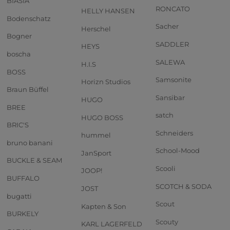
BIASIA
RONCATO
HELLY HANSEN
Bodenschatz
Sacher
Herschel
Bogner
SADDLER
HEYS
boscha
SALEWA
H.I.S
BOSS
Samsonite
Horizn Studios
Braun Büffel
Sansibar
HUGO
BREE
satch
HUGO BOSS
BRIC'S
Schneiders
hummel
bruno banani
School-Mood
JanSport
BUCKLE & SEAM
Scooli
JOOP!
BUFFALO
SCOTCH & SODA
JOST
bugatti
Scout
Kapten & Son
BURKELY
Scouty
KARL LAGERFELD