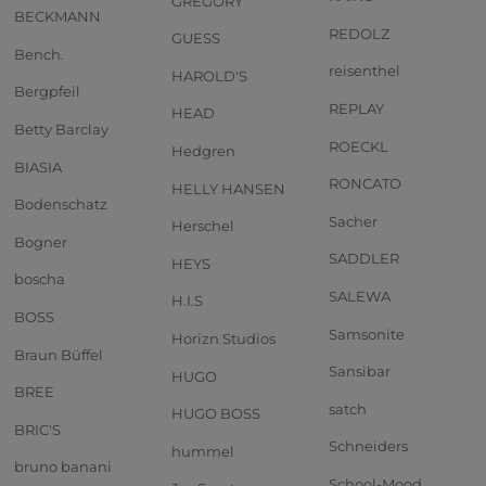
GREGORY
BECKMANN
REDOLZ
GUESS
Bench.
reisenthel
HAROLD'S
Bergpfeil
REPLAY
HEAD
Betty Barclay
ROECKL
Hedgren
BIASIA
RONCATO
HELLY HANSEN
Bodenschatz
Sacher
Herschel
Bogner
SADDLER
HEYS
boscha
SALEWA
H.I.S
BOSS
Samsonite
Horizn Studios
Braun Büffel
Sansibar
HUGO
BREE
satch
HUGO BOSS
BRIC'S
Schneiders
hummel
bruno banani
School-Mood