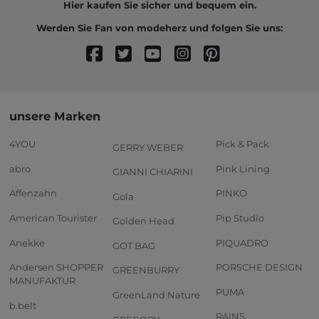
Hier kaufen Sie sicher und bequem ein.
Werden Sie Fan von modeherz und folgen Sie uns:
unsere Marken
4YOU
Pick & Pack
GERRY WEBER
abro
Pink Lining
GIANNI CHIARINI
Affenzahn
PINKO
Gola
American Tourister
Pip Studio
Golden Head
Anekke
PIQUADRO
GOT BAG
Andersen SHOPPER
PORSCHE DESIGN
GREENBURRY
MANUFAKTUR
PUMA
GreenLand Nature
b.belt
RAINS