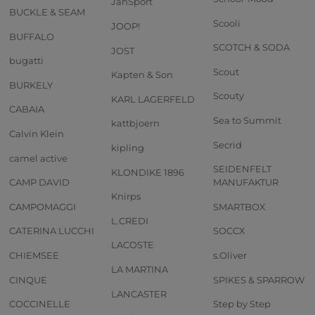
JanSport
BUCKLE & SEAM
Scooli
JOOP!
BUFFALO
SCOTCH & SODA
JOST
bugatti
Scout
Kapten & Son
BURKELY
Scouty
KARL LAGERFELD
CABAIA
Sea to Summit
kattbjoern
Calvin Klein
Secrid
kipling
camel active
SEIDENFELT
KLONDIKE 1896
CAMP DAVID
MANUFAKTUR
Knirps
CAMPOMAGGI
SMARTBOX
L.CREDI
CATERINA LUCCHI
SOCCX
LACOSTE
CHIEMSEE
s.Oliver
LA MARTINA
CINQUE
SPIKES & SPARROW
LANCASTER
COCCINELLE
Step by Step