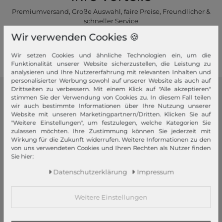
Premiumversand, Große Auswahl, faire Preise, Freundlicher &
schneller Service
Wir verwenden Cookies 🍪
Mehr dazu!
Wir setzen Cookies und ähnliche Technologien ein, um die
Funktionalität unserer Website sicherzustellen, die Leistung zu
analysieren und Ihre Nutzererfahrung mit relevanten Inhalten und
personalisierter Werbung sowohl auf unserer Website als auch auf
Drittseiten zu verbessern. Mit einem Klick auf "Alle akzeptieren"
stimmen Sie der Verwendung von Cookies zu. In diesem Fall teilen
modeherz
wir auch bestimmte Informationen über Ihre Nutzung unserer
Website mit unseren Marketingpartnern/Dritten. Klicken Sie auf
Impressum
"Weitere Einstellungen", um festzulegen, welche Kategorien Sie
AGB
zulassen möchten. Ihre Zustimmung können Sie jederzeit mit
Wirkung für die Zukunft widerrufen. Weitere Informationen zu den
Widerrufsrecht
von uns verwendeten Cookies und Ihren Rechten als Nutzer finden
Datenschutzerklärung
Sie hier:
Datenschutzeinstellungen
Daten­schutz­erklärung
Impressum
Barrierefreiheitserklärung
Jobs
Weitere Einstellungen
Unsere Stores