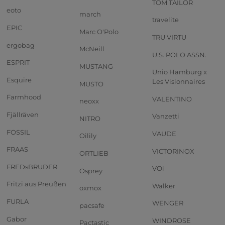
TOM TAILOR
eoto
march
travelite
EPIC
Marc O'Polo
TRU VIRTU
ergobag
McNeill
U.S. POLO ASSN.
ESPRIT
MUSTANG
Unio Hamburg x
Esquire
Les Visionnaires
MUSTO
Farmhood
VALENTINO
neoxx
Fjällräven
Vanzetti
NITRO
FOSSIL
VAUDE
Oilily
FRAAS
VICTORINOX
ORTLIEB
FREDsBRUDER
VOi
Osprey
Fritzi aus Preußen
Walker
oxmox
FURLA
WENGER
pacsafe
Gabor
WINDROSE
Pactastic