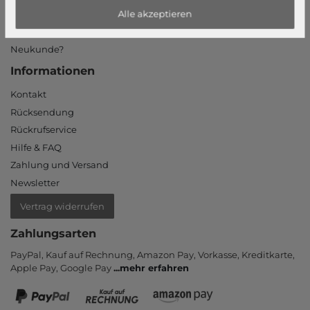
Mein Konto
Alle akzeptieren
Login
Neukunde?
Informationen
Kontakt
Rücksendung
Rückrufservice
Hilfe & FAQ
Zahlung und Versand
Newsletter
Vertrag widerrufen
Zahlungsarten
PayPal, Kauf auf Rechnung, Amazon Pay, Vor­kasse, Kredit­karte,
Apple Pay, Google Pay
...
mehr erfahren