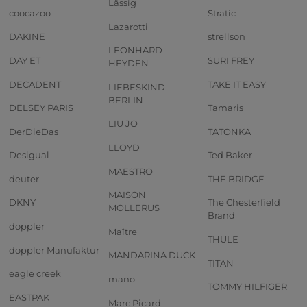
Lässig
coocazoo
Stratic
Lazarotti
DAKINE
strellson
LEONHARD
DAY ET
SURI FREY
HEYDEN
DECADENT
TAKE IT EASY
LIEBESKIND
BERLIN
DELSEY PARIS
Tamaris
LIU JO
DerDieDas
TATONKA
LLOYD
Desigual
Ted Baker
MAESTRO
deuter
THE BRIDGE
MAISON
DKNY
The Chesterfield
MOLLERUS
Brand
doppler
Maître
THULE
doppler Manufaktur
MANDARINA DUCK
TITAN
eagle creek
mano
TOMMY HILFIGER
EASTPAK
Marc Picard