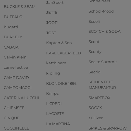
Schneiders
JanSport
BUCKLE & SEAM
School-Mood
JETTE
BUFFALO
Scooli
JOOP!
bugatti
SCOTCH & SODA
JOST
BURKELY
Scout
Kapten & Son
CABAIA
Scouty
KARL LAGERFELD
Calvin Klein
Sea to Summit
kattbjoern
camel active
Secrid
kipling
CAMP DAVID
SEIDENFELT
KLONDIKE 1896
CAMPOMAGGI
MANUFAKTUR
Knirps
CATERINA LUCCHI
SMARTBOX
L.CREDI
CHIEMSEE
SOCCX
LACOSTE
CINQUE
s.Oliver
LA MARTINA
COCCINELLE
SPIKES & SPARROW