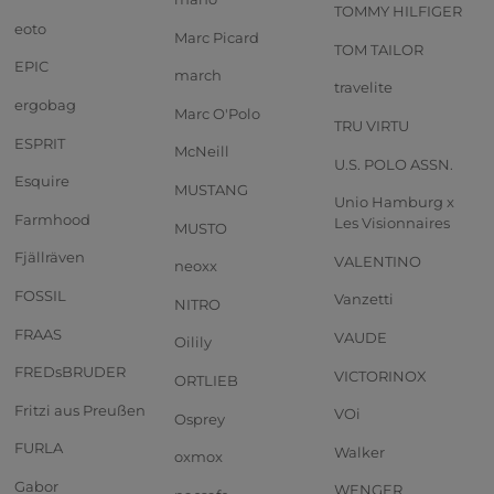
TOMMY HILFIGER
eoto
Marc Picard
TOM TAILOR
EPIC
march
travelite
ergobag
Marc O'Polo
TRU VIRTU
ESPRIT
McNeill
U.S. POLO ASSN.
Esquire
MUSTANG
Unio Hamburg x
Farmhood
Les Visionnaires
MUSTO
Fjällräven
VALENTINO
neoxx
FOSSIL
Vanzetti
NITRO
FRAAS
VAUDE
Oilily
FREDsBRUDER
VICTORINOX
ORTLIEB
Fritzi aus Preußen
VOi
Osprey
FURLA
Walker
oxmox
Gabor
WENGER