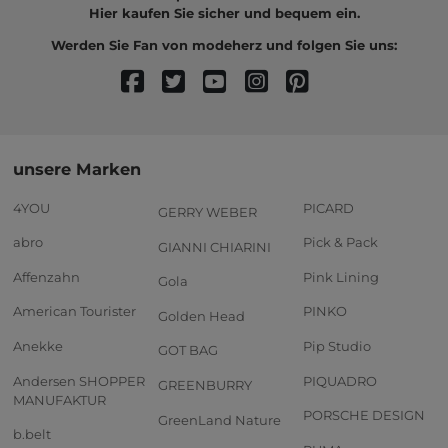
Hier kaufen Sie sicher und bequem ein.
Werden Sie Fan von modeherz und folgen Sie uns:
unsere Marken
4YOU
PICARD
GERRY WEBER
abro
Pick & Pack
GIANNI CHIARINI
Affenzahn
Pink Lining
Gola
American Tourister
PINKO
Golden Head
Anekke
Pip Studio
GOT BAG
Andersen SHOPPER
PIQUADRO
GREENBURRY
MANUFAKTUR
PORSCHE DESIGN
GreenLand Nature
b.belt