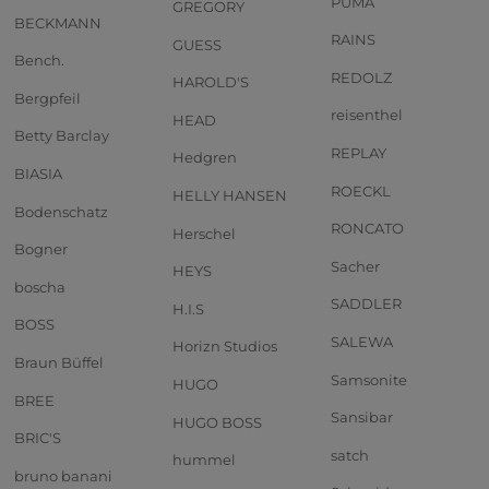
PUMA
GREGORY
BECKMANN
RAINS
GUESS
Bench.
REDOLZ
HAROLD'S
Bergpfeil
reisenthel
HEAD
Betty Barclay
REPLAY
Hedgren
BIASIA
ROECKL
HELLY HANSEN
Bodenschatz
RONCATO
Herschel
Bogner
Sacher
HEYS
boscha
SADDLER
H.I.S
BOSS
SALEWA
Horizn Studios
Braun Büffel
Samsonite
HUGO
BREE
Sansibar
HUGO BOSS
BRIC'S
satch
hummel
bruno banani