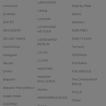
LANCASTER
coocazoo
Step by Step
Lässig
DAKINE
Stratic
Lazarotti
DAY ET
strellson
LEONHARD
DECADENT
SURI FREY
HEYDEN
DELSEY PARIS
TAKE IT EASY
LIEBESKIND
BERLIN
DerDieDas
Tamaris
LIU JO
Desigual
TATONKA
LLOYD
deuter
Ted Baker
MAESTRO
DKNY
THE BRIDGE
MAISON
doppler
The Chesterfield
MOLLERUS
Brand
doppler Manufaktur
Maître
THULE
eagle creek
MANDARINA DUCK
TITAN
EASTPAK
mano