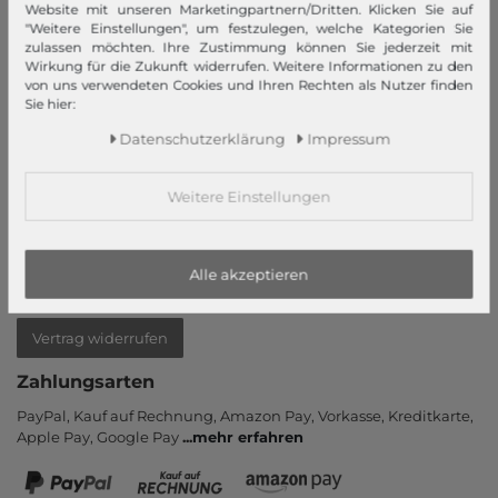
Website mit unseren Marketingpartnern/Dritten. Klicken Sie auf
Mein Konto
"Weitere Einstellungen", um festzulegen, welche Kategorien Sie
zulassen möchten. Ihre Zustimmung können Sie jederzeit mit
Login
Wirkung für die Zukunft widerrufen. Weitere Informationen zu den
Neukunde?
von uns verwendeten Cookies und Ihren Rechten als Nutzer finden
Sie hier:
Informationen
Daten­schutz­erklärung
Impressum
Kontakt
Rücksendung
Weitere Einstellungen
Rückrufservice
Hilfe & FAQ
Zahlung und Versand
Alle akzeptieren
Newsletter
Vertrag widerrufen
Zahlungsarten
PayPal, Kauf auf Rechnung, Amazon Pay, Vor­kasse, Kredit­karte,
Apple Pay, Google Pay
...
mehr erfahren