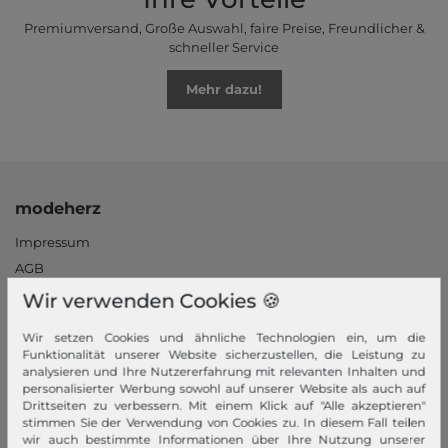
Premiumversand, Große Auswahl, faire Preise, Freundlicher &
schneller Service
Mehr dazu!
modeherz
Impressum
AGB
Widerrufsrecht
Wir verwenden Cookies 🍪
Datenschutzerklärung
Wir setzen Cookies und ähnliche Technologien ein, um die
Datenschutzeinstellungen
Funktionalität unserer Website sicherzustellen, die Leistung zu
Barrierefreiheitserklärung
analysieren und Ihre Nutzererfahrung mit relevanten Inhalten und
personalisierter Werbung sowohl auf unserer Website als auch auf
Jobs
Drittseiten zu verbessern. Mit einem Klick auf "Alle akzeptieren"
Unsere Stores
stimmen Sie der Verwendung von Cookies zu. In diesem Fall teilen
wir auch bestimmte Informationen über Ihre Nutzung unserer