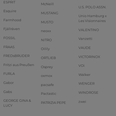
ESPRIT
McNeill
U.S. POLO ASSN.
Esquire
MUSTANG
Unio Hamburg x
Farmhood
Les Visionnaires
MUSTO
Fjällräven
VALENTINO
neoxx
FOSSIL
Vanzetti
NITRO
FRAAS
VAUDE
Oilily
FREDsBRUDER
VICTORINOX
ORTLIEB
Fritzi aus Preußen
VOi
Osprey
FURLA
Walker
oxmox
Gabor
WENGER
pacsafe
Gabs
WINDROSE
Pactastic
GEORGE GINA &
zwei
PATRIZIA PEPE
LUCY