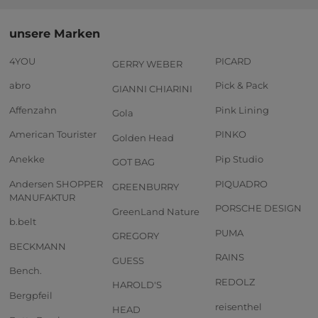
unsere Marken
4YOU
PICARD
GERRY WEBER
abro
Pick & Pack
GIANNI CHIARINI
Affenzahn
Pink Lining
Gola
American Tourister
PINKO
Golden Head
Anekke
Pip Studio
GOT BAG
Andersen SHOPPER
PIQUADRO
GREENBURRY
MANUFAKTUR
PORSCHE DESIGN
GreenLand Nature
b.belt
PUMA
GREGORY
BECKMANN
RAINS
GUESS
Bench.
REDOLZ
HAROLD'S
Bergpfeil
reisenthel
HEAD