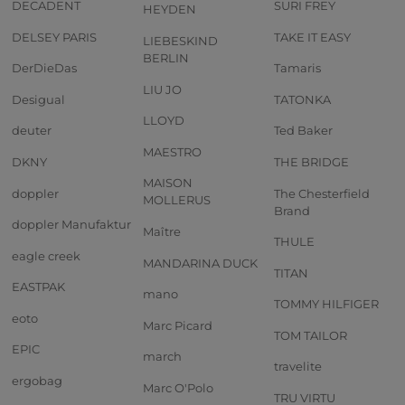
DECADENT
SURI FREY
HEYDEN
DELSEY PARIS
TAKE IT EASY
LIEBESKIND
BERLIN
DerDieDas
Tamaris
LIU JO
Desigual
TATONKA
LLOYD
deuter
Ted Baker
MAESTRO
DKNY
THE BRIDGE
MAISON
doppler
The Chesterfield
MOLLERUS
Brand
doppler Manufaktur
Maître
THULE
eagle creek
MANDARINA DUCK
TITAN
EASTPAK
mano
TOMMY HILFIGER
eoto
Marc Picard
TOM TAILOR
EPIC
march
travelite
ergobag
Marc O'Polo
TRU VIRTU