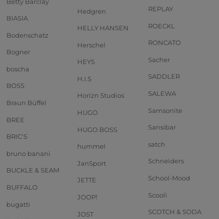
Betty Barclay
REPLAY
Hedgren
BIASIA
ROECKL
HELLY HANSEN
Bodenschatz
RONCATO
Herschel
Bogner
Sacher
HEYS
boscha
SADDLER
H.I.S
BOSS
SALEWA
Horizn Studios
Braun Büffel
Samsonite
HUGO
BREE
Sansibar
HUGO BOSS
BRIC'S
satch
hummel
bruno banani
Schneiders
JanSport
BUCKLE & SEAM
School-Mood
JETTE
BUFFALO
Scooli
JOOP!
bugatti
SCOTCH & SODA
JOST