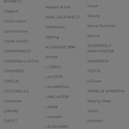
BURKELY
Scout
Kapten & Son
CABAIA
Scouty
KARL LAGERFELD
Calvin Klein
Sea to Summit
kattbjoern
camel active
Secrid
kipling
CAMP DAVID
SEIDENFELT
KLONDIKE 1896
CAMPOMAGGI
MANUFAKTUR
Knirps
CATERINA LUCCHI
SMARTBOX
L.CREDI
CHIEMSEE
SOCCX
LACOSTE
CINQUE
s.Oliver
LA MARTINA
COCCINELLE
SPIKES & SPARROW
LANCASTER
coocazoo
Step by Step
Lässig
DAKINE
Stratic
Lazarotti
DAY ET
strellson
LEONHARD