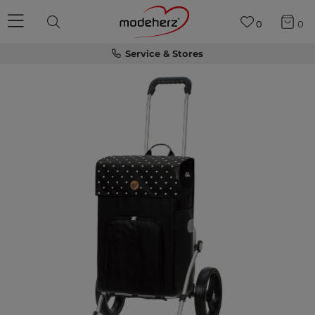
0
0
Service & Stores