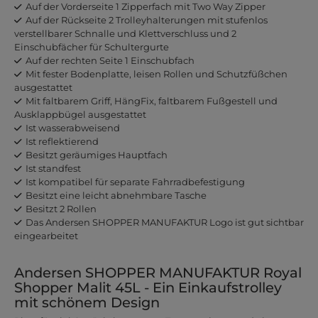
Auf der Vorderseite 1 Zipperfach mit Two Way Zipper
Auf der Rückseite 2 Trolleyhalterungen mit stufenlos
verstellbarer Schnalle und Klettverschluss und 2
Einschubfächer für Schultergurte
Auf der rechten Seite 1 Einschubfach
Mit fester Bodenplatte, leisen Rollen und Schutzfüßchen
ausgestattet
Mit faltbarem Griff, HängFix, faltbarem Fußgestell und
Ausklappbügel ausgestattet
Ist wasserabweisend
Ist reflektierend
Besitzt geräumiges Hauptfach
Ist standfest
Ist kompatibel für separate Fahrradbefestigung
Besitzt eine leicht abnehmbare Tasche
Besitzt 2 Rollen
Das Andersen SHOPPER MANUFAKTUR Logo ist gut sichtbar
eingearbeitet
Andersen SHOPPER MANUFAKTUR Royal
Shopper Malit 45L - Ein Einkaufstrolley
mit schönem Design