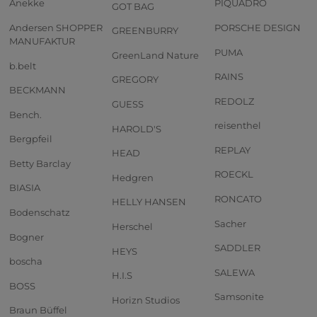
Anekke
PIQUADRO
GOT BAG
Andersen SHOPPER
PORSCHE DESIGN
GREENBURRY
MANUFAKTUR
PUMA
GreenLand Nature
b.belt
RAINS
GREGORY
BECKMANN
REDOLZ
GUESS
Bench.
reisenthel
HAROLD'S
Bergpfeil
REPLAY
HEAD
Betty Barclay
ROECKL
Hedgren
BIASIA
RONCATO
HELLY HANSEN
Bodenschatz
Sacher
Herschel
Bogner
SADDLER
HEYS
boscha
SALEWA
H.I.S
BOSS
Samsonite
Horizn Studios
Braun Büffel