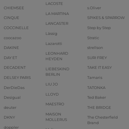
LACOSTE
CHIEMSEE
s.Oliver
LA MARTINA
CINQUE
SPIKES & SPARROW
LANCASTER
COCCINELLE
Step by Step
Lässig
coocazoo
Stratic
Lazarotti
DAKINE
strellson
LEONHARD
DAY ET
SURI FREY
HEYDEN
DECADENT
TAKE IT EASY
LIEBESKIND
BERLIN
DELSEY PARIS
Tamaris
LIU JO
DerDieDas
TATONKA
LLOYD
Desigual
Ted Baker
MAESTRO
deuter
THE BRIDGE
MAISON
DKNY
The Chesterfield
MOLLERUS
Brand
doppler