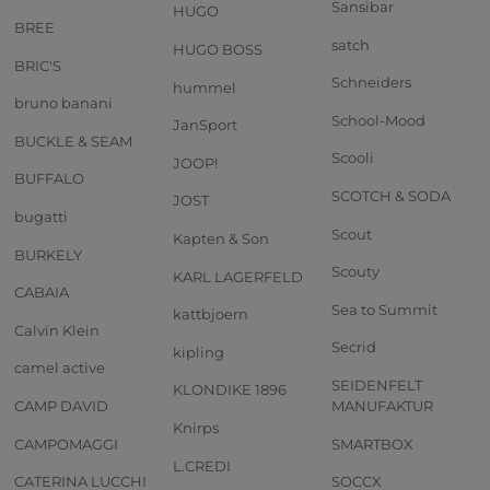
Sansibar
HUGO
BREE
satch
HUGO BOSS
BRIC'S
Schneiders
hummel
bruno banani
School-Mood
JanSport
BUCKLE & SEAM
Scooli
JOOP!
BUFFALO
SCOTCH & SODA
JOST
bugatti
Scout
Kapten & Son
BURKELY
Scouty
KARL LAGERFELD
CABAIA
Sea to Summit
kattbjoern
Calvin Klein
Secrid
kipling
camel active
SEIDENFELT
KLONDIKE 1896
CAMP DAVID
MANUFAKTUR
Knirps
CAMPOMAGGI
SMARTBOX
L.CREDI
CATERINA LUCCHI
SOCCX