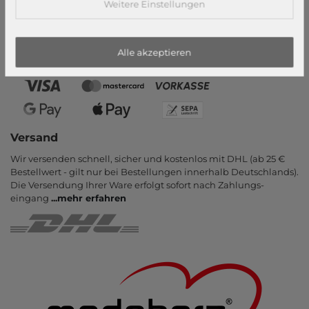
Zahlungsarten
Weitere Einstellungen
PayPal, Kauf auf Rechnung, Amazon Pay, Vor­kasse, Kredit­karte,
Apple Pay, Google Pay
...
mehr erfahren
Alle akzeptieren
Versand
Wir versenden schnell, sicher und kostenlos mit DHL (ab 25 €
Bestell­wert - gilt nur bei Bestel­lungen inner­halb Deutsch­lands).
Die Ver­sendung Ihrer Ware er­folgt sofort nach Zahlungs­
eingang
...
mehr erfahren