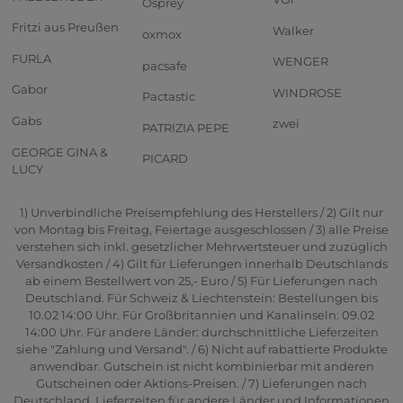
Osprey
Fritzi aus Preußen
Walker
oxmox
FURLA
WENGER
pacsafe
Gabor
WINDROSE
Pactastic
Gabs
zwei
PATRIZIA PEPE
GEORGE GINA &
PICARD
LUCY
1) Unverbindliche Preisempfehlung des Herstellers / 2) Gilt nur
von Montag bis Freitag, Feiertage ausgeschlossen / 3) alle Preise
verstehen sich inkl. gesetzlicher Mehrwertsteuer und zuzüglich
Versandkosten / 4) Gilt für Lieferungen innerhalb Deutschlands
ab einem Bestellwert von 25,- Euro / 5) Für Lieferungen nach
Deutschland. Für Schweiz & Liechtenstein: Bestellungen bis
10.02 14:00 Uhr. Für Großbritannien und Kanalinseln: 09.02
14:00 Uhr. Für andere Länder: durchschnittliche Lieferzeiten
siehe "Zahlung und Versand". / 6) Nicht auf rabattierte Produkte
anwendbar. Gutschein ist nicht kombinierbar mit anderen
Gutscheinen oder Aktions-Preisen. / 7) Lieferungen nach
Deutschland. Lieferzeiten für andere Länder und Informationen