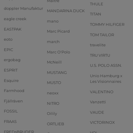
Maître
THULE
doppler Manufaktur
MANDARINA DUCK
TITAN
eagle creek
mano
TOMMY HILFIGER
EASTPAK
Marc Picard
TOM TAILOR
eoto
march
travelite
EPIC
Marc O'Polo
TRU VIRTU
ergobag
McNeill
U.S. POLO ASSN.
ESPRIT
MUSTANG
Unio Hamburg x
Esquire
Les Visionnaires
MUSTO
Farmhood
VALENTINO
neoxx
Fjällräven
Vanzetti
NITRO
FOSSIL
VAUDE
Oilily
FRAAS
VICTORINOX
ORTLIEB
FREDsBRUDER
VOi