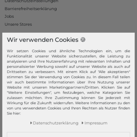
Datenschutzeinstellungen
Barrierefreiheitserklärung
Jobs
Unsere Stores
Mein Konto
Wir verwenden Cookies 🍪
Login
Wir setzen Cookies und ähnliche Technologien ein, um die
Neukunde?
Funktionalität unserer Website sicherzustellen, die Leistung zu
analysieren und Ihre Nutzererfahrung mit relevanten Inhalten und
Informationen
personalisierter Werbung sowohl auf unserer Website als auch auf
Drittseiten zu verbessern. Mit einem Klick auf "Alle akzeptieren"
Kontakt
stimmen Sie der Verwendung von Cookies zu. In diesem Fall teilen
wir auch bestimmte Informationen über Ihre Nutzung unserer
Rücksendung
Website mit unseren Marketingpartnern/Dritten. Klicken Sie auf
Rückrufservice
"Weitere Einstellungen", um festzulegen, welche Kategorien Sie
zulassen möchten. Ihre Zustimmung können Sie jederzeit mit
Hilfe & FAQ
Wirkung für die Zukunft widerrufen. Weitere Informationen zu den
Zahlung und Versand
von uns verwendeten Cookies und Ihren Rechten als Nutzer finden
Sie hier:
Newsletter
Daten­schutz­erklärung
Impressum
Vertrag widerrufen