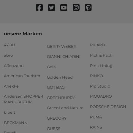
unsere Marken
4YOU
PICARD
GERRY WEBER
abro
Pick & Pack
GIANNI CHIARINI
Affenzahn
Pink Lining
Gola
American Tourister
PINKO
Golden Head
Anekke
Pip Studio
GOT BAG
Andersen SHOPPER
PIQUADRO
GREENBURRY
MANUFAKTUR
PORSCHE DESIGN
GreenLand Nature
b.belt
PUMA
GREGORY
BECKMANN
RAINS
GUESS
Bench.