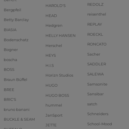
REDOLZ
HAROLD'S
Bergpfeil
reisenthel
HEAD
Betty Barclay
REPLAY
Hedgren
BIASIA
ROECKL
HELLY HANSEN
Bodenschatz
RONCATO
Herschel
Bogner
Sacher
HEYS
boscha
SADDLER
H.I.S
BOSS
SALEWA
Horizn Studios
Braun Büffel
Samsonite
HUGO
BREE
Sansibar
HUGO BOSS
BRIC'S
satch
hummel
bruno banani
Schneiders
JanSport
BUCKLE & SEAM
School-Mood
JETTE