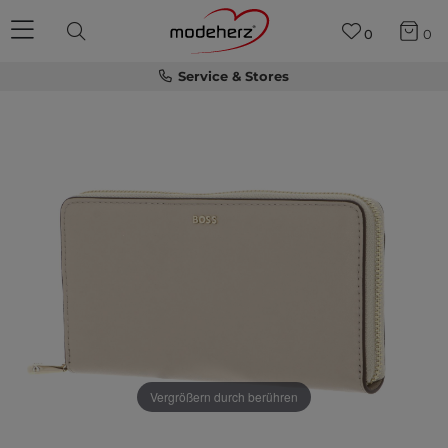
0
0
Service & Stores
Vergrößern durch berühren