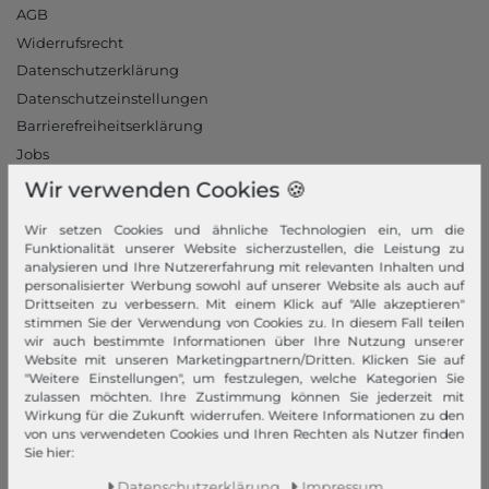
AGB
Widerrufsrecht
Datenschutzerklärung
Datenschutzeinstellungen
Barrierefreiheitserklärung
Jobs
Unsere Stores
Wir verwenden Cookies 🍪
Mein Konto
Wir setzen Cookies und ähnliche Technologien ein, um die
Funktionalität unserer Website sicherzustellen, die Leistung zu
Login
analysieren und Ihre Nutzererfahrung mit relevanten Inhalten und
personalisierter Werbung sowohl auf unserer Website als auch auf
Neukunde?
Drittseiten zu verbessern. Mit einem Klick auf "Alle akzeptieren"
stimmen Sie der Verwendung von Cookies zu. In diesem Fall teilen
Informationen
wir auch bestimmte Informationen über Ihre Nutzung unserer
Website mit unseren Marketingpartnern/Dritten. Klicken Sie auf
Kontakt
"Weitere Einstellungen", um festzulegen, welche Kategorien Sie
Rücksendung
zulassen möchten. Ihre Zustimmung können Sie jederzeit mit
Wirkung für die Zukunft widerrufen. Weitere Informationen zu den
Rückrufservice
von uns verwendeten Cookies und Ihren Rechten als Nutzer finden
Hilfe & FAQ
Sie hier:
Zahlung und Versand
Daten­schutz­erklärung
Impressum