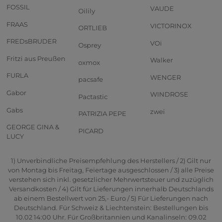
FOSSIL
VAUDE
Oilily
FRAAS
VICTORINOX
ORTLIEB
FREDsBRUDER
VOi
Osprey
Fritzi aus Preußen
Walker
oxmox
FURLA
WENGER
pacsafe
Gabor
WINDROSE
Pactastic
Gabs
zwei
PATRIZIA PEPE
GEORGE GINA &
PICARD
LUCY
1) Unverbindliche Preisempfehlung des Herstellers / 2) Gilt nur
von Montag bis Freitag, Feiertage ausgeschlossen / 3) alle Preise
verstehen sich inkl. gesetzlicher Mehrwertsteuer und zuzüglich
Versandkosten / 4) Gilt für Lieferungen innerhalb Deutschlands
ab einem Bestellwert von 25,- Euro / 5) Für Lieferungen nach
Deutschland. Für Schweiz & Liechtenstein: Bestellungen bis
10.02 14:00 Uhr. Für Großbritannien und Kanalinseln: 09.02