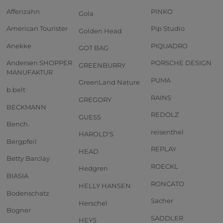
Affenzahn
PINKO
Gola
American Tourister
Pip Studio
Golden Head
Anekke
PIQUADRO
GOT BAG
Andersen SHOPPER
PORSCHE DESIGN
GREENBURRY
MANUFAKTUR
PUMA
GreenLand Nature
b.belt
RAINS
GREGORY
BECKMANN
REDOLZ
GUESS
Bench.
reisenthel
HAROLD'S
Bergpfeil
REPLAY
HEAD
Betty Barclay
ROECKL
Hedgren
BIASIA
RONCATO
HELLY HANSEN
Bodenschatz
Sacher
Herschel
Bogner
SADDLER
HEYS