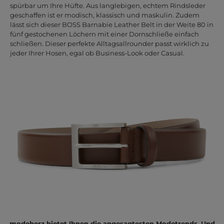
spürbar um Ihre Hüfte. Aus langlebigen, echtem Rindsleder
geschaffen ist er modisch, klassisch und maskulin. Zudem
lässt sich dieser BOSS Barnabie Leather Belt in der Weite 80 in
fünf gestochenen Löchern mit einer Dornschließe einfach
schließen. Dieser perfekte Alltagsallrounder passt wirklich zu
jeder Ihrer Hosen, egal ob Business-Look oder Casual.
modeherz bietet Ihnen die angesagtesten Modetrends. Und