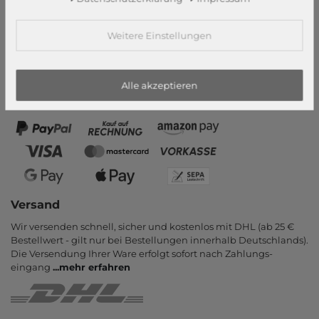
Newsletter
Weitere Einstellungen
Vertrag widerrufen
Zahlungsarten
Alle akzeptieren
PayPal, Kauf auf Rechnung, Amazon Pay, Vor­kasse, Kredit­karte,
Apple Pay, Google Pay
...
mehr erfahren
Versand
Wir versenden schnell, sicher und kostenlos mit DHL (ab 25 €
Bestell­wert - gilt nur bei Bestel­lungen inner­halb Deutsch­lands).
Die Ver­sendung Ihrer Ware er­folgt sofort nach Zahlungs­
eingang
...
mehr erfahren