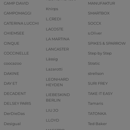
CAMP DAVID
MANUFAKTUR
Knirps
CAMPOMAGGI
SMARTBOX
L.CREDI
CATERINA LUCCHI
SOCCX
LACOSTE
CHIEMSEE
s.Oliver
LA MARTINA
CINQUE
SPIKES & SPARROW
LANCASTER
COCCINELLE
Step by Step
Lässig
coocazoo
Stratic
Lazarotti
DAKINE
strellson
LEONHARD
DAY ET
SURI FREY
HEYDEN
DECADENT
TAKE IT EASY
LIEBESKIND
BERLIN
DELSEY PARIS
Tamaris
LIU JO
DerDieDas
TATONKA
LLOYD
Desigual
Ted Baker