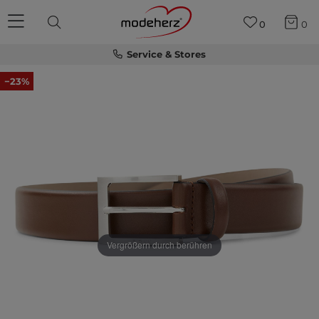
0
0
Service & Stores
−23%
Vergrößern durch berühren