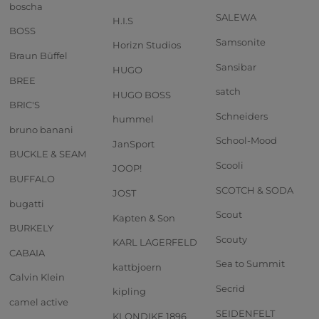
boscha
SALEWA
H.I.S
BOSS
Samsonite
Horizn Studios
Braun Büffel
Sansibar
HUGO
BREE
satch
HUGO BOSS
BRIC'S
Schneiders
hummel
bruno banani
School-Mood
JanSport
BUCKLE & SEAM
Scooli
JOOP!
BUFFALO
SCOTCH & SODA
JOST
bugatti
Scout
Kapten & Son
BURKELY
Scouty
KARL LAGERFELD
CABAIA
Sea to Summit
kattbjoern
Calvin Klein
Secrid
kipling
camel active
SEIDENFELT
KLONDIKE 1896