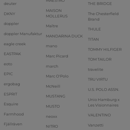
MAESTRO
deuter
THE BRIDGE
MAISON
DKNY
The Chesterfield
MOLLERUS
Brand
doppler
Maître
THULE
doppler Manufaktur
MANDARINA DUCK
TITAN
eagle creek
mano
TOMMY HILFIGER
EASTPAK
Marc Picard
TOM TAILOR
eoto
march
travelite
EPIC
Marc O'Polo
TRU VIRTU
ergobag
McNeill
U.S. POLO ASSN.
ESPRIT
MUSTANG
Unio Hamburg x
Esquire
Les Visionnaires
MUSTO
Farmhood
VALENTINO
neoxx
Fjällräven
Vanzetti
NITRO