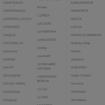
CAMP DAVID
MANUFAKTUR
Knirps
CAMPOMAGGI
SMARTBOX
L.CREDI
CATERINA LUCCHI
SOCCX
LACOSTE
CHIEMSEE
s.Oliver
LA MARTINA
CINQUE
SPIKES & SPARROW
LANCASTER
COCCINELLE
Step by Step
Lässig
coocazoo
Stratic
Lazarotti
DAKINE
strellson
LEONHARD
DAY ET
SURI FREY
HEYDEN
DECADENT
TAKE IT EASY
LIEBESKIND
BERLIN
DELSEY PARIS
Tamaris
LIU JO
DerDieDas
TATONKA
LLOYD
Desigual
Ted Baker