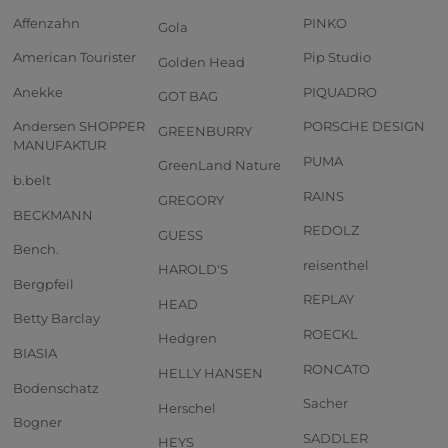
Affenzahn
PINKO
Gola
American Tourister
Pip Studio
Golden Head
Anekke
PIQUADRO
GOT BAG
Andersen SHOPPER
PORSCHE DESIGN
GREENBURRY
MANUFAKTUR
PUMA
GreenLand Nature
b.belt
RAINS
GREGORY
BECKMANN
REDOLZ
GUESS
Bench.
reisenthel
HAROLD'S
Bergpfeil
REPLAY
HEAD
Betty Barclay
ROECKL
Hedgren
BIASIA
RONCATO
HELLY HANSEN
Bodenschatz
Sacher
Herschel
Bogner
SADDLER
HEYS