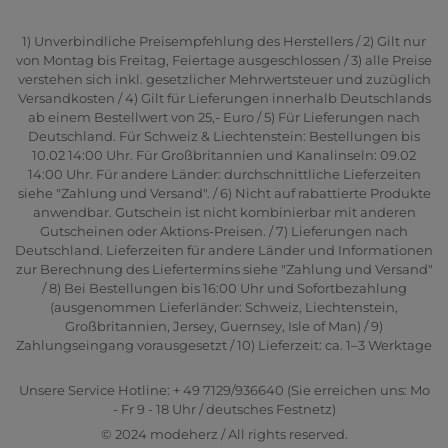
1) Unverbindliche Preisempfehlung des Herstellers / 2) Gilt nur
von Montag bis Freitag, Feiertage ausgeschlossen / 3) alle Preise
verstehen sich inkl. gesetzlicher Mehrwertsteuer und zuzüglich
Versandkosten / 4) Gilt für Lieferungen innerhalb Deutschlands
ab einem Bestellwert von 25,- Euro / 5) Für Lieferungen nach
Deutschland. Für Schweiz & Liechtenstein: Bestellungen bis
10.02 14:00 Uhr. Für Großbritannien und Kanalinseln: 09.02
14:00 Uhr. Für andere Länder: durchschnittliche Lieferzeiten
siehe "Zahlung und Versand". / 6) Nicht auf rabattierte Produkte
anwendbar. Gutschein ist nicht kombinierbar mit anderen
Gutscheinen oder Aktions-Preisen. / 7) Lieferungen nach
Deutschland. Lieferzeiten für andere Länder und Informationen
zur Berechnung des Liefertermins siehe "Zahlung und Versand"
/ 8) Bei Bestellungen bis 16:00 Uhr und Sofortbezahlung
(ausgenommen Lieferländer: Schweiz, Liechtenstein,
Großbritannien, Jersey, Guernsey, Isle of Man) / 9)
Zahlungseingang vorausgesetzt / 10) Lieferzeit: ca. 1–3 Werktage
Unsere Service Hotline: + 49 7129/936640 (Sie erreichen uns: Mo
- Fr 9 - 18 Uhr / deutsches Festnetz)
© 2024 modeherz / All rights reserved.