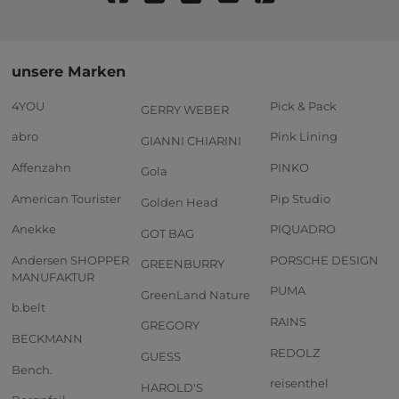
unsere Marken
4YOU
Pick & Pack
GERRY WEBER
abro
Pink Lining
GIANNI CHIARINI
Affenzahn
PINKO
Gola
American Tourister
Pip Studio
Golden Head
Anekke
PIQUADRO
GOT BAG
Andersen SHOPPER
PORSCHE DESIGN
GREENBURRY
MANUFAKTUR
PUMA
GreenLand Nature
b.belt
RAINS
GREGORY
BECKMANN
REDOLZ
GUESS
Bench.
reisenthel
HAROLD'S