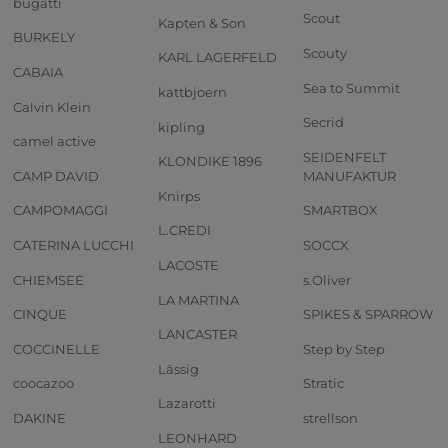
bugatti
Scout
Kapten & Son
BURKELY
Scouty
KARL LAGERFELD
CABAIA
Sea to Summit
kattbjoern
Calvin Klein
Secrid
kipling
camel active
SEIDENFELT
KLONDIKE 1896
CAMP DAVID
MANUFAKTUR
Knirps
CAMPOMAGGI
SMARTBOX
L.CREDI
CATERINA LUCCHI
SOCCX
LACOSTE
CHIEMSEE
s.Oliver
LA MARTINA
CINQUE
SPIKES & SPARROW
LANCASTER
COCCINELLE
Step by Step
Lässig
coocazoo
Stratic
Lazarotti
DAKINE
strellson
LEONHARD