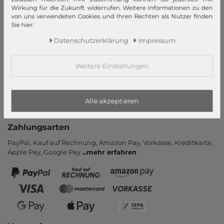
Wirkung für die Zukunft widerrufen. Weitere Informationen zu den
Informationen
von uns verwendeten Cookies und Ihren Rechten als Nutzer finden
Sie hier:
Kontakt
Rücksendung
Daten­schutz­erklärung
Impressum
Rückrufservice
Hilfe & FAQ
Weitere Einstellungen
Zahlung und Versand
Newsletter
Alle akzeptieren
Vertrag widerrufen
Zahlungsarten
PayPal, Kauf auf Rechnung, Amazon Pay, Vor­kasse, Kredit­karte,
Apple Pay, Google Pay
...
mehr erfahren