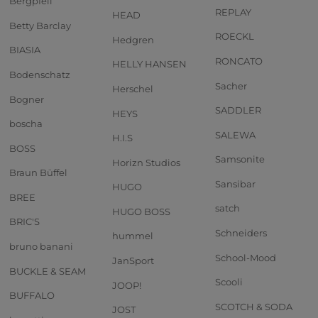
Bergpfeil
REPLAY
HEAD
Betty Barclay
ROECKL
Hedgren
BIASIA
RONCATO
HELLY HANSEN
Bodenschatz
Sacher
Herschel
Bogner
SADDLER
HEYS
boscha
SALEWA
H.I.S
BOSS
Samsonite
Horizn Studios
Braun Büffel
Sansibar
HUGO
BREE
satch
HUGO BOSS
BRIC'S
Schneiders
hummel
bruno banani
School-Mood
JanSport
BUCKLE & SEAM
Scooli
JOOP!
BUFFALO
SCOTCH & SODA
JOST