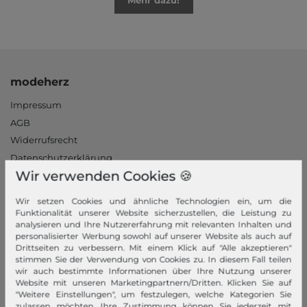
Mehr dazu!
modeherz
Impressum
AGB
Widerrufsrecht
Datenschutzerklärung
Wir verwenden Cookies 🍪
Datenschutzeinstellungen
Barrierefreiheitserklärung
Wir setzen Cookies und ähnliche Technologien ein, um die
Jobs
Funktionalität unserer Website sicherzustellen, die Leistung zu
analysieren und Ihre Nutzererfahrung mit relevanten Inhalten und
Unsere Stores
personalisierter Werbung sowohl auf unserer Website als auch auf
Drittseiten zu verbessern. Mit einem Klick auf "Alle akzeptieren"
Mein Konto
stimmen Sie der Verwendung von Cookies zu. In diesem Fall teilen
wir auch bestimmte Informationen über Ihre Nutzung unserer
Login
Website mit unseren Marketingpartnern/Dritten. Klicken Sie auf
"Weitere Einstellungen", um festzulegen, welche Kategorien Sie
Neukunde?
zulassen möchten. Ihre Zustimmung können Sie jederzeit mit