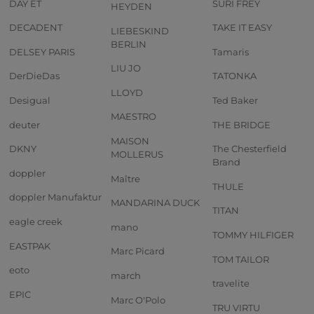
DAY ET
SURI FREY
HEYDEN
DECADENT
TAKE IT EASY
LIEBESKIND
BERLIN
DELSEY PARIS
Tamaris
LIU JO
DerDieDas
TATONKA
LLOYD
Desigual
Ted Baker
MAESTRO
deuter
THE BRIDGE
MAISON
DKNY
The Chesterfield
MOLLERUS
Brand
doppler
Maître
THULE
doppler Manufaktur
MANDARINA DUCK
TITAN
eagle creek
mano
TOMMY HILFIGER
EASTPAK
Marc Picard
TOM TAILOR
eoto
march
travelite
EPIC
Marc O'Polo
TRU VIRTU