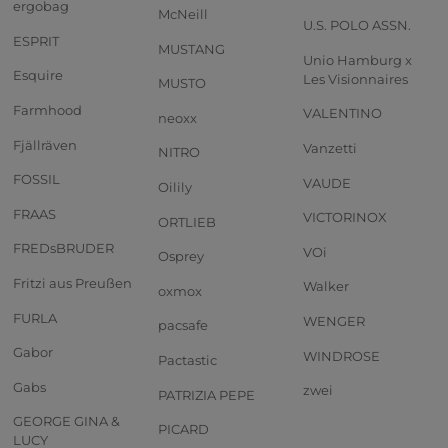
ergobag
McNeill
U.S. POLO ASSN.
ESPRIT
MUSTANG
Unio Hamburg x
Esquire
Les Visionnaires
MUSTO
Farmhood
VALENTINO
neoxx
Fjällräven
Vanzetti
NITRO
FOSSIL
VAUDE
Oilily
FRAAS
VICTORINOX
ORTLIEB
FREDsBRUDER
VOi
Osprey
Fritzi aus Preußen
Walker
oxmox
FURLA
WENGER
pacsafe
Gabor
WINDROSE
Pactastic
Gabs
zwei
PATRIZIA PEPE
GEORGE GINA &
PICARD
LUCY