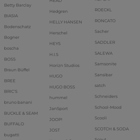
HEAD
Betty Barclay
ROECKL
Hedgren
BIASIA
RONCATO
HELLY HANSEN
Bodenschatz
Sacher
Herschel
Bogner
SADDLER
HEYS
boscha
SALEWA
H.I.S
BOSS
Samsonite
Horizn Studios
Braun Büffel
Sansibar
HUGO
BREE
satch
HUGO BOSS
BRIC'S
Schneiders
hummel
bruno banani
School-Mood
JanSport
BUCKLE & SEAM
Scooli
JOOP!
BUFFALO
SCOTCH & SODA
JOST
bugatti
Scout