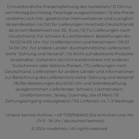
1) Unverbindliche Preisempfehlung des Herstellers / 2) Gilt nur
von Montag bis Freitag, Feiertage ausgeschlossen / 3) alle Preise
verstehen sich inkl. gesetzlicher Mehrwertsteuer und zuzüglich
Versandkosten / 4) Gilt für Lieferungen innerhalb Deutschlands
ab einem Bestellwert von 25,- Euro / 5) Für Lieferungen nach
Deutschland. Für Schweiz & Liechtenstein: Bestellungen bis
10.02 14:00 Uhr. Für Großbritannien und Kanalinseln: 09.02
14:00 Uhr. Für andere Länder: durchschnittliche Lieferzeiten
siehe "Zahlung und Versand". / 6) Nicht auf rabattierte Produkte
anwendbar. Gutschein ist nicht kombinierbar mit anderen
Gutscheinen oder Aktions-Preisen. / 7) Lieferungen nach
Deutschland. Lieferzeiten für andere Länder und Informationen
zur Berechnung des Liefertermins siehe "Zahlung und Versand"
/ 8) Bei Bestellungen bis 16:00 Uhr und Sofortbezahlung
(ausgenommen Lieferländer: Schweiz, Liechtenstein,
Großbritannien, Jersey, Guernsey, Isle of Man) / 9)
Zahlungseingang vorausgesetzt / 10) Lieferzeit: ca. 1–3 Werktage
Unsere Service Hotline: + 49 7129/936640 (Sie erreichen uns: Mo
- Fr 9 - 18 Uhr / deutsches Festnetz)
© 2024 modeherz / All rights reserved.