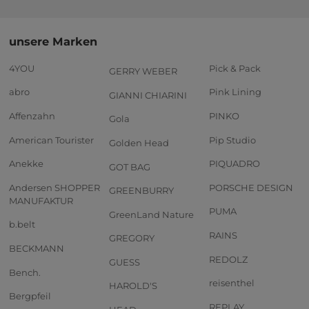
unsere Marken
4YOU
Pick & Pack
GERRY WEBER
abro
Pink Lining
GIANNI CHIARINI
Affenzahn
PINKO
Gola
American Tourister
Pip Studio
Golden Head
Anekke
PIQUADRO
GOT BAG
Andersen SHOPPER
PORSCHE DESIGN
GREENBURRY
MANUFAKTUR
PUMA
GreenLand Nature
b.belt
RAINS
GREGORY
BECKMANN
REDOLZ
GUESS
Bench.
reisenthel
HAROLD'S
Bergpfeil
REPLAY