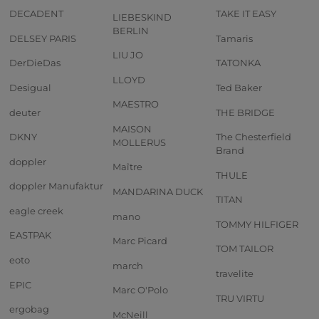
DECADENT
TAKE IT EASY
LIEBESKIND
BERLIN
DELSEY PARIS
Tamaris
LIU JO
DerDieDas
TATONKA
LLOYD
Desigual
Ted Baker
MAESTRO
deuter
THE BRIDGE
MAISON
DKNY
The Chesterfield
MOLLERUS
Brand
doppler
Maître
THULE
doppler Manufaktur
MANDARINA DUCK
TITAN
eagle creek
mano
TOMMY HILFIGER
EASTPAK
Marc Picard
TOM TAILOR
eoto
march
travelite
EPIC
Marc O'Polo
TRU VIRTU
ergobag
McNeill