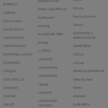
Kapten & Son
BURKELY
Scouty
KARL LAGERFELD
CABAIA
Sea to Summit
kattbjoern
Calvin Klein
Secrid
kipling
camel active
SEIDENFELT
KLONDIKE 1896
CAMP DAVID
MANUFAKTUR
Knirps
CAMPOMAGGI
SMARTBOX
L.CREDI
CATERINA LUCCHI
SOCCX
LACOSTE
CHIEMSEE
s.Oliver
LA MARTINA
CINQUE
SPIKES & SPARROW
LANCASTER
COCCINELLE
Step by Step
Lässig
coocazoo
Stratic
Lazarotti
DAKINE
strellson
LEONHARD
DAY ET
SURI FREY
HEYDEN