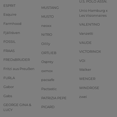
U.S. POLO ASSN.
ESPRIT
MUSTANG
Unio Hamburg x
Esquire
Les Visionnaires
MUSTO
Farmhood
VALENTINO
neoxx
Fjällräven
Vanzetti
NITRO
FOSSIL
VAUDE
Oilily
FRAAS
VICTORINOX
ORTLIEB
FREDsBRUDER
VOi
Osprey
Fritzi aus Preußen
Walker
oxmox
FURLA
WENGER
pacsafe
Gabor
WINDROSE
Pactastic
Gabs
zwei
PATRIZIA PEPE
GEORGE GINA &
PICARD
LUCY