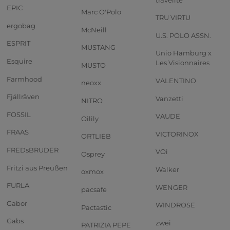
EPIC
Marc O'Polo
TRU VIRTU
ergobag
McNeill
U.S. POLO ASSN.
ESPRIT
MUSTANG
Unio Hamburg x
Esquire
Les Visionnaires
MUSTO
Farmhood
VALENTINO
neoxx
Fjällräven
Vanzetti
NITRO
FOSSIL
VAUDE
Oilily
FRAAS
VICTORINOX
ORTLIEB
FREDsBRUDER
VOi
Osprey
Fritzi aus Preußen
Walker
oxmox
FURLA
WENGER
pacsafe
Gabor
WINDROSE
Pactastic
Gabs
zwei
PATRIZIA PEPE