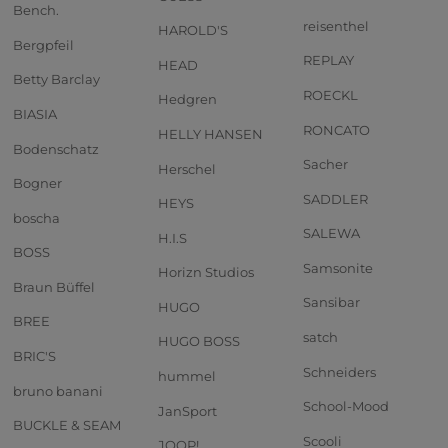
Bench.
reisenthel
HAROLD'S
Bergpfeil
REPLAY
HEAD
Betty Barclay
ROECKL
Hedgren
BIASIA
RONCATO
HELLY HANSEN
Bodenschatz
Sacher
Herschel
Bogner
SADDLER
HEYS
boscha
SALEWA
H.I.S
BOSS
Samsonite
Horizn Studios
Braun Büffel
Sansibar
HUGO
BREE
satch
HUGO BOSS
BRIC'S
Schneiders
hummel
bruno banani
School-Mood
JanSport
BUCKLE & SEAM
Scooli
JOOP!