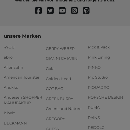
unsere Marken
4YOU
Pick & Pack
GERRY WEBER
abro
Pink Lining
GIANNI CHIARINI
Affenzahn
PINKO
Gola
American Tourister
Pip Studio
Golden Head
Anekke
PIQUADRO
GOT BAG
Andersen SHOPPER
PORSCHE DESIGN
GREENBURRY
MANUFAKTUR
PUMA
GreenLand Nature
b.belt
RAINS
GREGORY
BECKMANN
REDOLZ
GUESS