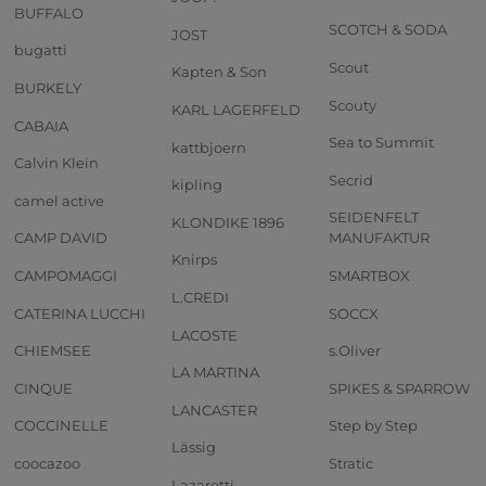
BUFFALO
SCOTCH & SODA
JOST
bugatti
Scout
Kapten & Son
BURKELY
Scouty
KARL LAGERFELD
CABAIA
Sea to Summit
kattbjoern
Calvin Klein
Secrid
kipling
camel active
SEIDENFELT
KLONDIKE 1896
CAMP DAVID
MANUFAKTUR
Knirps
CAMPOMAGGI
SMARTBOX
L.CREDI
CATERINA LUCCHI
SOCCX
LACOSTE
CHIEMSEE
s.Oliver
LA MARTINA
CINQUE
SPIKES & SPARROW
LANCASTER
COCCINELLE
Step by Step
Lässig
coocazoo
Stratic
Lazarotti