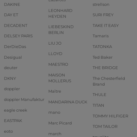
DAKINE
strellson
LEONHARD
DAY ET
SURI FREY
HEYDEN
DECADENT
TAKE IT EASY
LIEBESKIND
BERLIN
DELSEY PARIS
Tamaris
LIU JO
DerDieDas
TATONKA
LLOYD
Desigual
Ted Baker
MAESTRO
deuter
THE BRIDGE
MAISON
DKNY
The Chesterfield
MOLLERUS
Brand
doppler
Maître
THULE
doppler Manufaktur
MANDARINA DUCK
TITAN
eagle creek
mano
TOMMY HILFIGER
EASTPAK
Marc Picard
TOM TAILOR
eoto
march
travelite