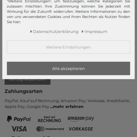
"Weitere Einstellungen", um festzulegen, welche Kategorien Sie
Login
zulassen möchten. Ihre Zustimmung können Sie jederzeit mit
Neukunde?
Wirkung für die Zukunft widerrufen. Weitere Informationen zu den
von uns verwendeten Cookies und Ihren Rechten als Nutzer finden
Informationen
Sie hier:
Kontakt
Daten­schutz­erklärung
Impressum
Rücksendung
Rückrufservice
Weitere Einstellungen
Hilfe & FAQ
Zahlung und Versand
Alle akzeptieren
Newsletter
Vertrag widerrufen
Zahlungsarten
PayPal, Kauf auf Rechnung, Amazon Pay, Vor­kasse, Kredit­karte,
Apple Pay, Google Pay
...
mehr erfahren