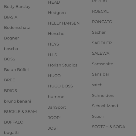
REPLAY
HEAD
Betty Barclay
ROECKL
Hedgren
BIASIA
RONCATO
HELLY HANSEN
Bodenschatz
Sacher
Herschel
Bogner
SADDLER
HEYS
boscha
SALEWA
H.I.S
BOSS
Samsonite
Horizn Studios
Braun Büffel
Sansibar
HUGO
BREE
satch
HUGO BOSS
BRIC'S
Schneiders
hummel
bruno banani
School-Mood
JanSport
BUCKLE & SEAM
Scooli
JOOP!
BUFFALO
SCOTCH & SODA
JOST
bugatti