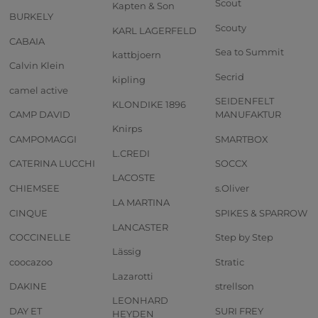
Scout
Kapten & Son
BURKELY
Scouty
KARL LAGERFELD
CABAIA
Sea to Summit
kattbjoern
Calvin Klein
Secrid
kipling
camel active
SEIDENFELT
KLONDIKE 1896
CAMP DAVID
MANUFAKTUR
Knirps
CAMPOMAGGI
SMARTBOX
L.CREDI
CATERINA LUCCHI
SOCCX
LACOSTE
CHIEMSEE
s.Oliver
LA MARTINA
CINQUE
SPIKES & SPARROW
LANCASTER
COCCINELLE
Step by Step
Lässig
coocazoo
Stratic
Lazarotti
DAKINE
strellson
LEONHARD
DAY ET
SURI FREY
HEYDEN