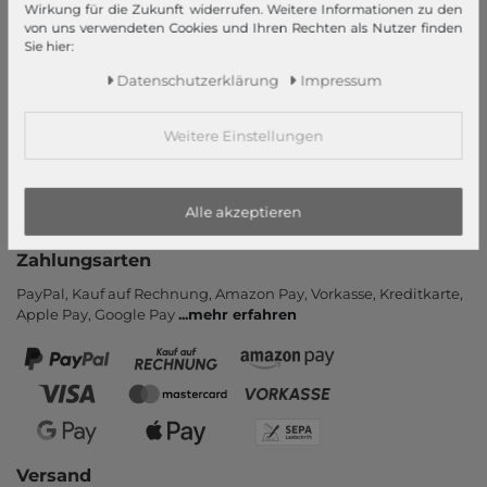
Informationen
Wirkung für die Zukunft widerrufen. Weitere Informationen zu den
von uns verwendeten Cookies und Ihren Rechten als Nutzer finden
Kontakt
Sie hier:
Rücksendung
Daten­schutz­erklärung
Impressum
Rückrufservice
Hilfe & FAQ
Weitere Einstellungen
Zahlung und Versand
Newsletter
Alle akzeptieren
Vertrag widerrufen
Zahlungsarten
PayPal, Kauf auf Rechnung, Amazon Pay, Vor­kasse, Kredit­karte,
Apple Pay, Google Pay
...
mehr erfahren
Versand