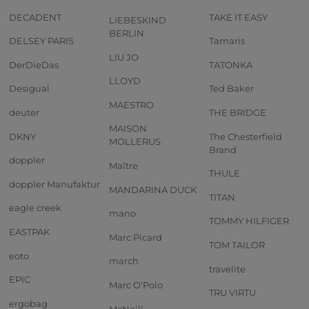
DECADENT
TAKE IT EASY
LIEBESKIND
BERLIN
DELSEY PARIS
Tamaris
LIU JO
DerDieDas
TATONKA
LLOYD
Desigual
Ted Baker
MAESTRO
deuter
THE BRIDGE
MAISON
DKNY
The Chesterfield
MOLLERUS
Brand
doppler
Maître
THULE
doppler Manufaktur
MANDARINA DUCK
TITAN
eagle creek
mano
TOMMY HILFIGER
EASTPAK
Marc Picard
TOM TAILOR
eoto
march
travelite
EPIC
Marc O'Polo
TRU VIRTU
ergobag
McNeill