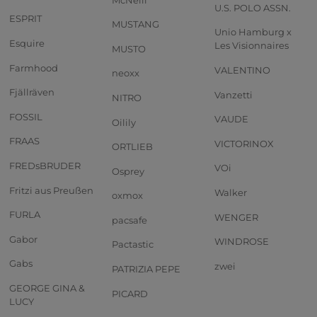
U.S. POLO ASSN.
ESPRIT
MUSTANG
Unio Hamburg x
Esquire
Les Visionnaires
MUSTO
Farmhood
VALENTINO
neoxx
Fjällräven
Vanzetti
NITRO
FOSSIL
VAUDE
Oilily
FRAAS
VICTORINOX
ORTLIEB
FREDsBRUDER
VOi
Osprey
Fritzi aus Preußen
Walker
oxmox
FURLA
WENGER
pacsafe
Gabor
WINDROSE
Pactastic
Gabs
zwei
PATRIZIA PEPE
GEORGE GINA &
PICARD
LUCY