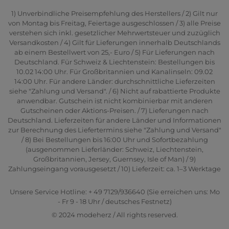
1) Unverbindliche Preisempfehlung des Herstellers / 2) Gilt nur
von Montag bis Freitag, Feiertage ausgeschlossen / 3) alle Preise
verstehen sich inkl. gesetzlicher Mehrwertsteuer und zuzüglich
Versandkosten / 4) Gilt für Lieferungen innerhalb Deutschlands
ab einem Bestellwert von 25,- Euro / 5) Für Lieferungen nach
Deutschland. Für Schweiz & Liechtenstein: Bestellungen bis
10.02 14:00 Uhr. Für Großbritannien und Kanalinseln: 09.02
14:00 Uhr. Für andere Länder: durchschnittliche Lieferzeiten
siehe "Zahlung und Versand". / 6) Nicht auf rabattierte Produkte
anwendbar. Gutschein ist nicht kombinierbar mit anderen
Gutscheinen oder Aktions-Preisen. / 7) Lieferungen nach
Deutschland. Lieferzeiten für andere Länder und Informationen
zur Berechnung des Liefertermins siehe "Zahlung und Versand"
/ 8) Bei Bestellungen bis 16:00 Uhr und Sofortbezahlung
(ausgenommen Lieferländer: Schweiz, Liechtenstein,
Großbritannien, Jersey, Guernsey, Isle of Man) / 9)
Zahlungseingang vorausgesetzt / 10) Lieferzeit: ca. 1–3 Werktage
Unsere Service Hotline: + 49 7129/936640 (Sie erreichen uns: Mo
- Fr 9 - 18 Uhr / deutsches Festnetz)
© 2024 modeherz / All rights reserved.