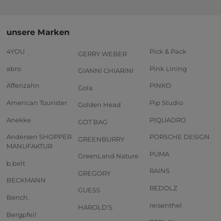
unsere Marken
4YOU
Pick & Pack
GERRY WEBER
abro
Pink Lining
GIANNI CHIARINI
Affenzahn
PINKO
Gola
American Tourister
Pip Studio
Golden Head
Anekke
PIQUADRO
GOT BAG
Andersen SHOPPER
PORSCHE DESIGN
GREENBURRY
MANUFAKTUR
PUMA
GreenLand Nature
b.belt
RAINS
GREGORY
BECKMANN
REDOLZ
GUESS
Bench.
reisenthel
HAROLD'S
Bergpfeil