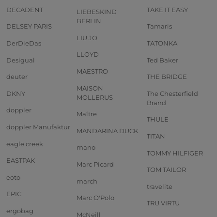
DECADENT
TAKE IT EASY
LIEBESKIND
BERLIN
DELSEY PARIS
Tamaris
LIU JO
DerDieDas
TATONKA
LLOYD
Desigual
Ted Baker
MAESTRO
deuter
THE BRIDGE
MAISON
DKNY
The Chesterfield
MOLLERUS
Brand
doppler
Maître
THULE
doppler Manufaktur
MANDARINA DUCK
TITAN
eagle creek
mano
TOMMY HILFIGER
EASTPAK
Marc Picard
TOM TAILOR
eoto
march
travelite
EPIC
Marc O'Polo
TRU VIRTU
ergobag
McNeill