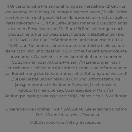
1) Unverbindliche Preisempfehlung des Herstellers / 2) Gilt nur
von Montag bis Freitag, Feiertage ausgeschlossen / 3) alle Preise
verstehen sich inkl. gesetzlicher Mehrwertsteuer und zuzüglich
Versandkosten / 4) Gilt für Lieferungen innerhalb Deutschlands
ab einem Bestellwert von 25,- Euro / 5) Für Lieferungen nach
Deutschland. Für Schweiz & Liechtenstein: Bestellungen bis
10.02 14:00 Uhr. Für Großbritannien und Kanalinseln: 09.02
14:00 Uhr. Für andere Länder: durchschnittliche Lieferzeiten
siehe "Zahlung und Versand". / 6) Nicht auf rabattierte Produkte
anwendbar. Gutschein ist nicht kombinierbar mit anderen
Gutscheinen oder Aktions-Preisen. / 7) Lieferungen nach
Deutschland. Lieferzeiten für andere Länder und Informationen
zur Berechnung des Liefertermins siehe "Zahlung und Versand"
/ 8) Bei Bestellungen bis 16:00 Uhr und Sofortbezahlung
(ausgenommen Lieferländer: Schweiz, Liechtenstein,
Großbritannien, Jersey, Guernsey, Isle of Man) / 9)
Zahlungseingang vorausgesetzt / 10) Lieferzeit: ca. 1–3 Werktage
Unsere Service Hotline: + 49 7129/936640 (Sie erreichen uns: Mo
- Fr 9 - 18 Uhr / deutsches Festnetz)
© 2024 modeherz / All rights reserved.