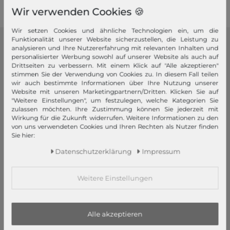
Wir verwenden Cookies 🍪
Wir setzen Cookies und ähnliche Technologien ein, um die
Funktionalität unserer Website sicherzustellen, die Leistung zu
analysieren und Ihre Nutzererfahrung mit relevanten Inhalten und
modeherz
personalisierter Werbung sowohl auf unserer Website als auch auf
Drittseiten zu verbessern. Mit einem Klick auf "Alle akzeptieren"
Impressum
stimmen Sie der Verwendung von Cookies zu. In diesem Fall teilen
AGB
wir auch bestimmte Informationen über Ihre Nutzung unserer
Website mit unseren Marketingpartnern/Dritten. Klicken Sie auf
Widerrufsrecht
"Weitere Einstellungen", um festzulegen, welche Kategorien Sie
Datenschutzerklärung
zulassen möchten. Ihre Zustimmung können Sie jederzeit mit
Wirkung für die Zukunft widerrufen. Weitere Informationen zu den
Datenschutzeinstellungen
von uns verwendeten Cookies und Ihren Rechten als Nutzer finden
Barrierefreiheitserklärung
Sie hier:
Jobs
Daten­schutz­erklärung
Impressum
Unsere Stores
Weitere Einstellungen
Mein Konto
Login
Neukunde?
Alle akzeptieren
Informationen