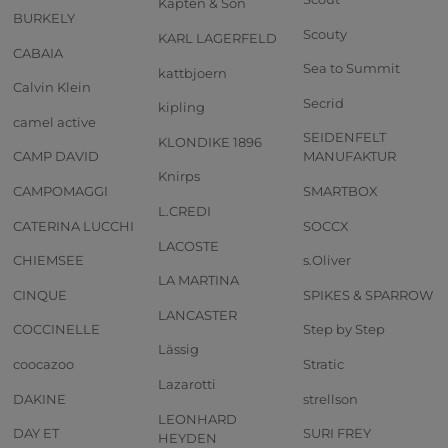
Kapten & Son
BURKELY
Scouty
KARL LAGERFELD
CABAIA
Sea to Summit
kattbjoern
Calvin Klein
Secrid
kipling
camel active
SEIDENFELT
KLONDIKE 1896
CAMP DAVID
MANUFAKTUR
Knirps
CAMPOMAGGI
SMARTBOX
L.CREDI
CATERINA LUCCHI
SOCCX
LACOSTE
CHIEMSEE
s.Oliver
LA MARTINA
CINQUE
SPIKES & SPARROW
LANCASTER
COCCINELLE
Step by Step
Lässig
coocazoo
Stratic
Lazarotti
DAKINE
strellson
LEONHARD
DAY ET
SURI FREY
HEYDEN