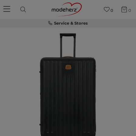
0
0
Service & Stores