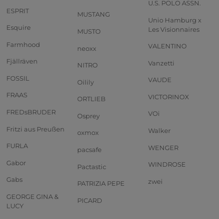
U.S. POLO ASSN.
ESPRIT
MUSTANG
Unio Hamburg x
Esquire
Les Visionnaires
MUSTO
Farmhood
VALENTINO
neoxx
Fjällräven
Vanzetti
NITRO
FOSSIL
VAUDE
Oilily
FRAAS
VICTORINOX
ORTLIEB
FREDsBRUDER
VOi
Osprey
Fritzi aus Preußen
Walker
oxmox
FURLA
WENGER
pacsafe
Gabor
WINDROSE
Pactastic
Gabs
zwei
PATRIZIA PEPE
GEORGE GINA &
PICARD
LUCY