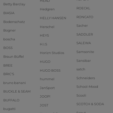
HEAD
Betty Barclay
ROECKL
Hedgren
BIASIA
RONCATO
HELLY HANSEN
Bodenschatz
Sacher
Herschel
Bogner
SADDLER
HEYS
boscha
SALEWA
H.I.S
BOSS
Samsonite
Horizn Studios
Braun Büffel
Sansibar
HUGO
BREE
satch
HUGO BOSS
BRIC'S
Schneiders
hummel
bruno banani
School-Mood
JanSport
BUCKLE & SEAM
Scooli
JOOP!
BUFFALO
SCOTCH & SODA
JOST
bugatti
Scout