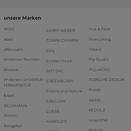
unsere Marken
4YOU
Pick & Pack
GERRY WEBER
abro
Pink Lining
GIANNI CHIARINI
Affenzahn
PINKO
Gola
American Tourister
Pip Studio
Golden Head
Anekke
PIQUADRO
GOT BAG
Andersen SHOPPER
PORSCHE DESIGN
GREENBURRY
MANUFAKTUR
PUMA
GreenLand Nature
b.belt
RAINS
GREGORY
BECKMANN
REDOLZ
GUESS
Bench.
reisenthel
HAROLD'S
Bergpfeil
REPLAY