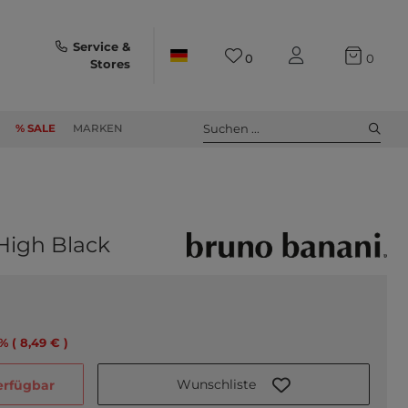
Service &
0
0
Stores
Suchen ...
% SALE
MARKEN
High Black
6% ( 8,49 € )
Wunschliste
verfügbar