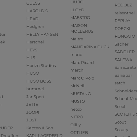
LIU JO
GUESS
REDOLZ
LLOYD
HAROLD'S
reisenthel
MAESTRO
HEAD
REPLAY
MAISON
Hedgren
ROECKL
MOLLERUS
tur
HELLY HANSEN
RONCATO
Maître
eek
Herschel
Sacher
MANDARINA DUCK
HEYS
SADDLER
mano
H.I.S
SALEWA
Marc Picard
Horizn Studios
Samsonite
march
HUGO
Sansibar
Marc O'Polo
HUGO BOSS
satch
McNeill
hummel
Schneider
MUSTANG
od
JanSport
School-Mo
MUSTO
n
JETTE
Scooli
neoxx
JOOP!
SCOTCH &
NITRO
JOST
Scout
Oilily
RUDER
Kapten & Son
Scouty
ORTLIEB
us Preußen
KARL LAGERFELD