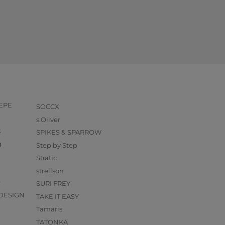
PEPE
SOCCX
s.Oliver
k
SPIKES & SPARROW
g
Step by Step
Stratic
strellson
O
SURI FREY
DESIGN
TAKE IT EASY
Tamaris
TATONKA