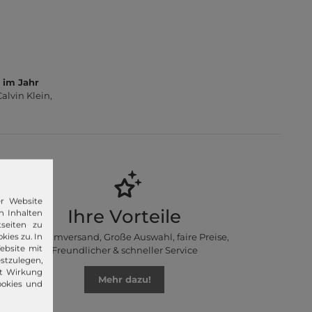
 im Jahr
lvin Klein,
er Website
Ihre Vorteile
n Inhalten
seiten zu
Premiumversand, Große Auswahl, faire Preise,
kies zu. In
ebsite mit
Freundlicher & schneller Service
stzulegen,
it Wirkung
Mehr dazu!
ookies und