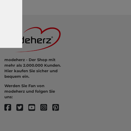
modeherz - Der Shop mit
mehr als 2.000.000 Kunden.
Hier kaufen Sie sicher und
bequem ein.
Werden Sie Fan von
modeherz und folgen Sie
uns: