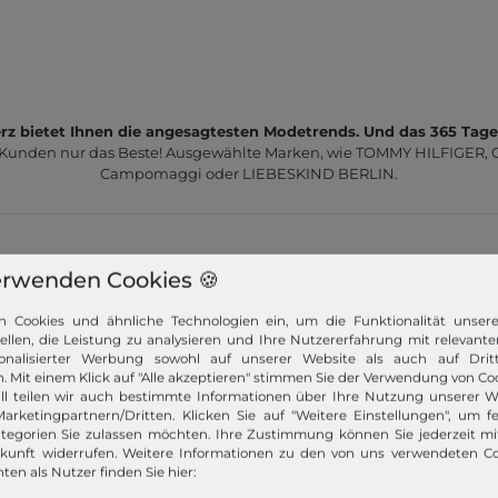
z bietet Ihnen die angesagtesten Modetrends. Und das 365 Tage
 Kunden nur das Beste! Ausgewählte Marken, wie TOMMY HILFIGER, Ca
Campomaggi oder LIEBESKIND BERLIN.
erwenden Cookies 🍪
n Cookies und ähnliche Technologien ein, um die Funktionalität unser
Schneller Versand!
tellen, die Leistung zu analysieren und Ihre Nutzererfahrung mit relevante
onalisierter Werbung sowohl auf unserer Website als auch auf Dritt
Wir versenden Ihre Bestellung schnell per
. Mit einem Klick auf "Alle akzeptieren" stimmen Sie der Verwendung von Coo
ll teilen wir auch bestimmte Informationen über Ihre Nutzung unserer W
Premiumversand.
arketingpartnern/Dritten. Klicken Sie auf "Weitere Einstellungen", um fe
tegorien Sie zulassen möchten. Ihre Zustimmung können Sie jederzeit m
Mehr dazu!
ukunft widerrufen. Weitere Informationen zu den von uns verwendeten C
ten als Nutzer finden Sie hier: