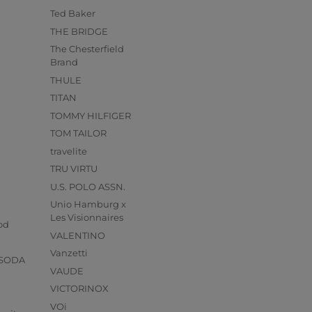
Ted Baker
THE BRIDGE
The Chesterfield
Brand
THULE
TITAN
TOMMY HILFIGER
TOM TAILOR
travelite
TRU VIRTU
U.S. POLO ASSN.
Unio Hamburg x
s
Les Visionnaires
od
VALENTINO
Vanzetti
 SODA
VAUDE
VICTORINOX
VOi