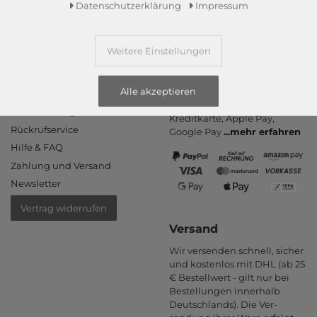
Daten­schutz­erklärung
Impressum
Weitere Einstellungen
Informationen
Zahlungsarten
PayPal, Kauf auf Rechnung,
Alle akzeptieren
Kontakt
Amazon Pay, Vor­kasse,
Rücksendung
Kredit­karte, Apple Pay,
Rückrufservice
Google Pay
...
mehr erfahren
Hilfe & FAQ
Zahlung und Versand
Newsletter
Vertrag widerrufen
Versand
Wir versenden schnell, sicher
und kostenlos mit DHL (ab 25
€ Bestell­wert - gilt nur bei
Bestel­lungen inner­halb
Deutsch­lands). Die Ver­