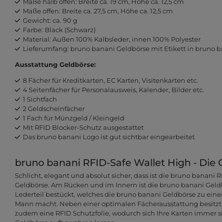
Maße halb offen: Breite ca. 19 cm, Höhe ca. 12,5 cm
Maße offen: Breite ca. 27,5 cm, Höhe ca. 12,5 cm
Gewicht: ca. 90 g
Farbe: Black (Schwarz)
Material: Außen 100% Kalbsleder, innen 100% Polyester
Lieferumfang: bruno banani Geldbörse mit Etikett in bruno
Ausstattung Geldbörse:
8 Fächer für Kreditkarten, EC Karten, Visitenkarten etc.
4 Seitenfächer für Personalausweis, Kalender, Bilder etc.
1 Sichtfach
2 Geldscheinfächer
1 Fach für Münzgeld / Kleingeld
Mit RFID Blocker-Schutz ausgestattet
Das bruno banani Logo ist gut sichtbar eingearbeitet
bruno banani RFID-Safe Wallet High - Die 
Schlicht, elegant und absolut sicher, dass ist die bruno banani 
Geldbörse. Am Rücken und im Innern ist die bruno banani Geld
Lederteil bestückt, welches die bruno banani Geldbörse zu einem
Mann macht. Neben einer optimalen Fächerausstattung besitzt
zudem eine RFID Schutzfolie, wodurch sich Ihre Karten immer s