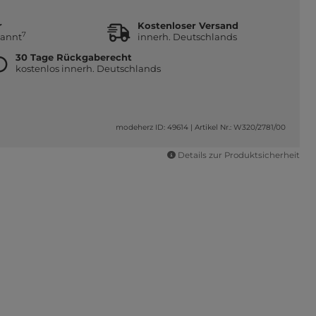
r
Kostenloser Versand
7
kannt
innerh. Deutschlands
30 Tage Rückgaberecht
kostenlos innerh. Deutschlands
modeherz ID: 49614
|
Artikel Nr.: W320/2781/00
Details zur Produktsicherheit