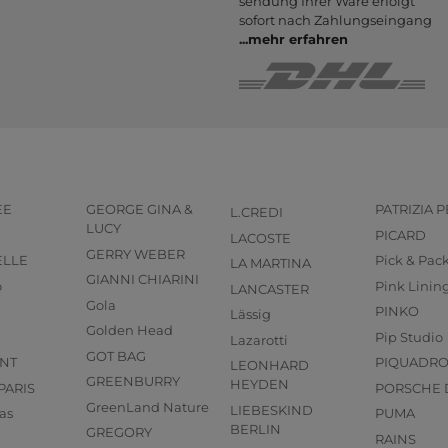
sendung Ihrer Ware er­folgt
sofort nach Zahlungs­eingang
...
mehr erfahren
EE
GEORGE GINA &
PATRIZIA 
L.CREDI
LUCY
PICARD
LACOSTE
GERRY WEBER
ELLE
Pick & Pac
LA MARTINA
GIANNI CHIARINI
o
Pink Linin
LANCASTER
Gola
PINKO
Lässig
Golden Head
Pip Studio
Lazarotti
GOT BAG
NT
PIQUADR
LEONHARD
GREENBURRY
HEYDEN
PARIS
PORSCHE 
GreenLand Nature
LIEBESKIND
as
PUMA
BERLIN
GREGORY
RAINS