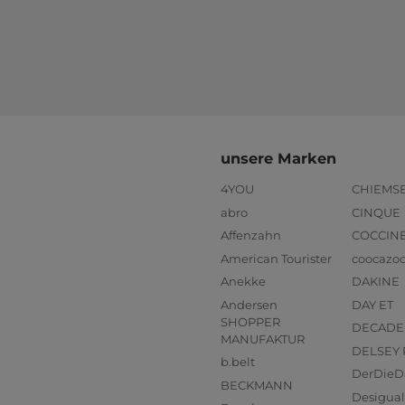
unsere Marken
4YOU
CHIEMS
abro
CINQUE
Affenzahn
COCCIN
American Tourister
coocazo
Anekke
DAKINE
Andersen
DAY ET
SHOPPER
DECADE
MANUFAKTUR
DELSEY 
b.belt
DerDieD
BECKMANN
Desigual