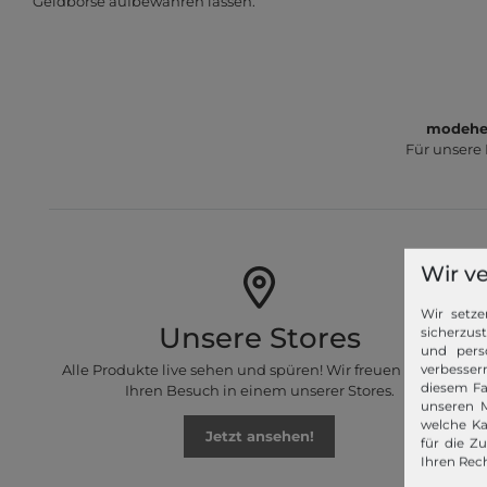
Geldbörse aufbewahren lassen.
modeher
Für unsere
Wir v
Wir setze
Unsere Stores
sicherzus
und pers
Alle Produkte live sehen und spüren! Wir freuen uns auf
verbessern
diesem Fa
Ihren Besuch in einem unserer Stores.
unseren M
welche Ka
Jetzt ansehen!
für die Z
Ihren Rech