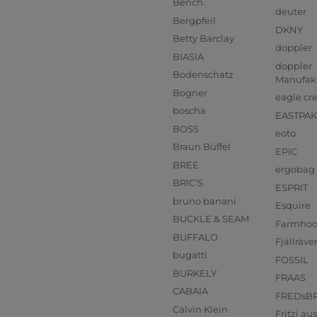
Bench.
deuter
Bergpfeil
DKNY
Betty Barclay
doppler
BIASIA
doppler
Bodenschatz
Manufak
Bogner
eagle cr
boscha
EASTPAK
BOSS
eoto
Braun Büffel
EPIC
BREE
ergobag
BRIC'S
ESPRIT
bruno banani
Esquire
BUCKLE & SEAM
Farmho
BUFFALO
Fjällräve
bugatti
FOSSIL
BURKELY
FRAAS
CABAIA
FREDsB
Calvin Klein
Fritzi a