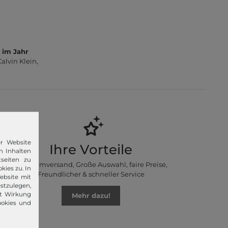
 im Jahr
lvin Klein,
er Website
Ihre Vorteile
n Inhalten
seiten zu
Premiumversand, Große Auswahl, faire Preise,
kies zu. In
Freundlicher & schneller Service
ebsite mit
stzulegen,
it Wirkung
Mehr dazu!
ookies und