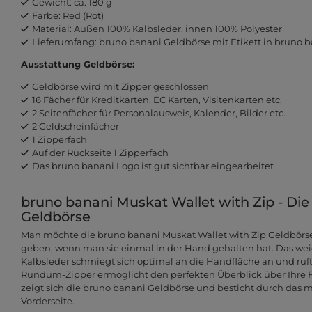
Gewicht: ca. 180 g
Farbe: Red (Rot)
Material: Außen 100% Kalbsleder, innen 100% Polyester
Lieferumfang: bruno banani Geldbörse mit Etikett in bruno
Ausstattung Geldbörse:
Geldbörse wird mit Zipper geschlossen
16 Fächer für Kreditkarten, EC Karten, Visitenkarten etc.
2 Seitenfächer für Personalausweis, Kalender, Bilder etc.
2 Geldscheinfächer
1 Zipperfach
Auf der Rückseite 1 Zipperfach
Das bruno banani Logo ist gut sichtbar eingearbeitet
bruno banani Muskat Wallet with Zip - Di
Geldbörse
Man möchte die bruno banani Muskat Wallet with Zip Geldbörs
geben, wenn man sie einmal in der Hand gehalten hat. Das wei
Kalbsleder schmiegt sich optimal an die Handfläche an und ruft
Rundum-Zipper ermöglicht den perfekten Überblick über Ihre F
zeigt sich die bruno banani Geldbörse und besticht durch das m
Vorderseite.