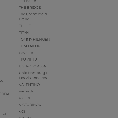
Ted Baker
THE BRIDGE
The Chesterfield
Brand
THULE
TITAN
TOMMY HILFIGER
TOM TAILOR
travelite
TRU VIRTU
U.S. POLO ASSN.
Unio Hamburg x
s
Les Visionnaires
od
VALENTINO
Vanzetti
 SODA
VAUDE
VICTORINOX
VOi
mmit