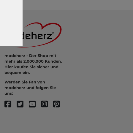
modeherz - Der Shop mit
mehr als 2.000.000 Kunden.
Hier kaufen Sie sicher und
bequem ein.
Werden Sie Fan von
modeherz und folgen Sie
uns: