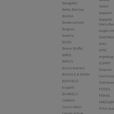
Bergpfeil
DKNY
Betty Barclay
doppler
BIASIA
doppler
Bodenschatz
Manufak
Bogner
eagle cr
boscha
EASTPAK
BOSS
eoto
Braun Büffel
EPIC
BREE
ergobag
BRIC'S
ESPRIT
bruno banani
Esquire
BUCKLE & SEAM
Farmho
BUFFALO
Fjällräve
bugatti
FOSSIL
BURKELY
FRAAS
CABAIA
FREDsB
Calvin Klein
Fritzi a
camel active