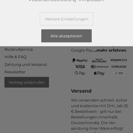
Weitere Einstellungen
Informationen
Zahlungsarten
PayPal, Kauf auf Rechnung,
Kontakt
Alle akzeptieren
Amazon Pay, Vor­kasse,
Rücksendung
Kredit­karte, Apple Pay,
Rückrufservice
Google Pay
...
mehr erfahren
Hilfe & FAQ
Zahlung und Versand
Newsletter
Vertrag widerrufen
Versand
Wir versenden schnell, sicher
und kostenlos mit DHL (ab 25
€ Bestell­wert - gilt nur bei
Bestel­lungen inner­halb
Deutsch­lands). Die Ver­
sendung Ihrer Ware er­folgt