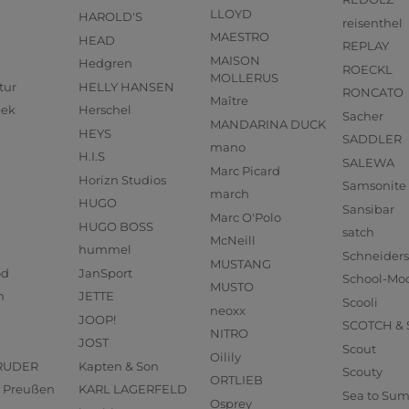
LLOYD
HAROLD'S
reisenthel
MAESTRO
HEAD
REPLAY
MAISON
Hedgren
ROECKL
MOLLERUS
tur
HELLY HANSEN
RONCATO
Maître
eek
Herschel
Sacher
MANDARINA DUCK
HEYS
SADDLER
mano
H.I.S
SALEWA
Marc Picard
Horizn Studios
Samsonite
march
HUGO
Sansibar
Marc O'Polo
HUGO BOSS
satch
McNeill
hummel
Schneider
MUSTANG
od
JanSport
School-Mo
MUSTO
n
JETTE
Scooli
neoxx
JOOP!
SCOTCH &
NITRO
JOST
Scout
Oilily
RUDER
Kapten & Son
Scouty
ORTLIEB
us Preußen
KARL LAGERFELD
Sea to Su
Osprey