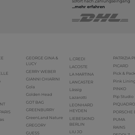
sofort nach Zahlungs­eingang
...
mehr erfahren
EE
GEORGE GINA &
PATRIZIA 
L.CREDI
LUCY
PICARD
LACOSTE
GERRY WEBER
ELLE
Pick & Pac
LA MARTINA
GIANNI CHIARINI
o
Pink Linin
LANCASTER
Gola
PINKO
Lässig
Golden Head
Pip Studio
Lazarotti
GOT BAG
NT
PIQUADR
LEONHARD
GREENBURRY
HEYDEN
PARIS
PORSCHE 
GreenLand Nature
LIEBESKIND
as
PUMA
BERLIN
GREGORY
RAINS
LIU JO
GUESS
REDOLZ