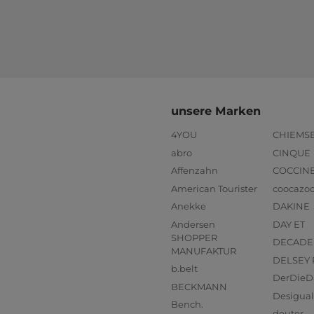
unsere Marken
4YOU
CHIEMS
abro
CINQUE
Affenzahn
COCCIN
American Tourister
coocazo
Anekke
DAKINE
Andersen
DAY ET
SHOPPER
DECADE
MANUFAKTUR
DELSEY 
b.belt
DerDieD
BECKMANN
Desigual
Bench.
deuter