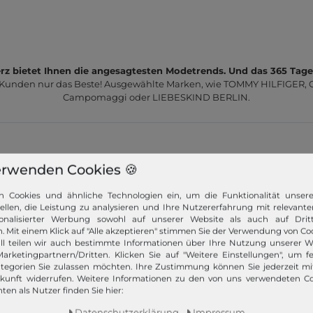
z bietet Ihnen die angesagtesten Modetrends. Und das 365 Tage
 Kunden nur das Beste! Ausgewählte Marken, wie TOMMY HILFIGER, Ca
Campomaggi oder LIEBESKIND BERLIN.
erwenden Cookies 🍪
n Cookies und ähnliche Technologien ein, um die Funktionalität unser
Schneller Versand!
tellen, die Leistung zu analysieren und Ihre Nutzererfahrung mit relevante
onalisierter Werbung sowohl auf unserer Website als auch auf Dritt
Wir versenden Ihre Bestellung schnell per
. Mit einem Klick auf "Alle akzeptieren" stimmen Sie der Verwendung von Coo
Premiumversand.
ll teilen wir auch bestimmte Informationen über Ihre Nutzung unserer W
arketingpartnern/Dritten. Klicken Sie auf "Weitere Einstellungen", um fe
tegorien Sie zulassen möchten. Ihre Zustimmung können Sie jederzeit m
Mehr dazu!
ukunft widerrufen. Weitere Informationen zu den von uns verwendeten C
ten als Nutzer finden Sie hier:
Daten­schutz­erklärung
Impressum