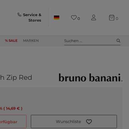
Service &
0
0
Stores
Suchen ...
% SALE
MARKEN
th Zip Red
% ( 14,69 € )
Wunschliste
verfügbar