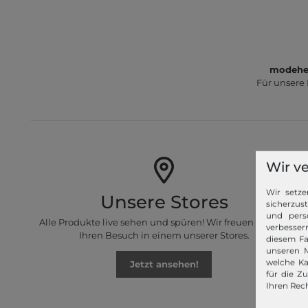
modeher
Für unsere
Wir v
Wir setze
Unsere Stores
sicherzus
und pers
Alle Produkte live sehen und spüren! Wir freuen uns auf
verbessern
Ihren Besuch in einem unserer Stores.
diesem Fa
unseren M
welche Ka
Jetzt ansehen!
für die Z
Ihren Rech