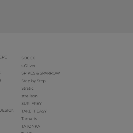
PEPE
SOCCX
s.Oliver
k
SPIKES & SPARROW
g
Step by Step
Stratic
strellson
O
SURI FREY
DESIGN
TAKE IT EASY
Tamaris
TATONKA