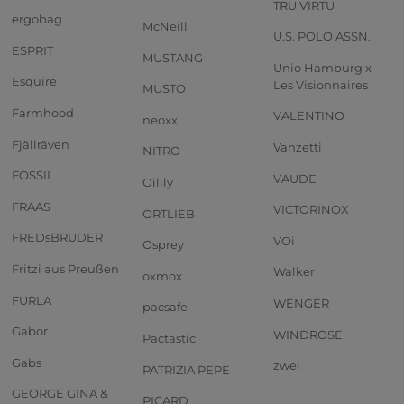
TRU VIRTU
ergobag
McNeill
U.S. POLO ASSN.
ESPRIT
MUSTANG
Unio Hamburg x
Esquire
Les Visionnaires
MUSTO
Farmhood
VALENTINO
neoxx
Fjällräven
Vanzetti
NITRO
FOSSIL
VAUDE
Oilily
FRAAS
VICTORINOX
ORTLIEB
FREDsBRUDER
VOi
Osprey
Fritzi aus Preußen
Walker
oxmox
FURLA
WENGER
pacsafe
Gabor
WINDROSE
Pactastic
Gabs
zwei
PATRIZIA PEPE
GEORGE GINA &
PICARD