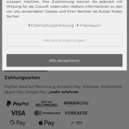
Neukunde?
zulassen möchten. Ihre Zustimmung können Sie jederzeit mit
Wirkung für die Zukunft widerrufen. Weitere Informationen zu den
Informationen
von uns verwendeten Cookies und Ihren Rechten als Nutzer finden
Sie hier:
Kontakt
Daten­schutz­erklärung
Impressum
Rücksendung
Rückrufservice
Weitere Einstellungen
Hilfe & FAQ
Zahlung und Versand
Newsletter
Alle akzeptieren
Vertrag widerrufen
Zahlungsarten
PayPal, Kauf auf Rechnung, Amazon Pay, Vor­kasse, Kredit­karte,
Apple Pay, Google Pay
...
mehr erfahren