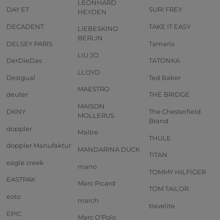
LEONHARD
DAY ET
SURI FREY
HEYDEN
DECADENT
TAKE IT EASY
LIEBESKIND
BERLIN
DELSEY PARIS
Tamaris
LIU JO
DerDieDas
TATONKA
LLOYD
Desigual
Ted Baker
MAESTRO
deuter
THE BRIDGE
MAISON
DKNY
The Chesterfield
MOLLERUS
Brand
doppler
Maître
THULE
doppler Manufaktur
MANDARINA DUCK
TITAN
eagle creek
mano
TOMMY HILFIGER
EASTPAK
Marc Picard
TOM TAILOR
eoto
march
travelite
EPIC
Marc O'Polo