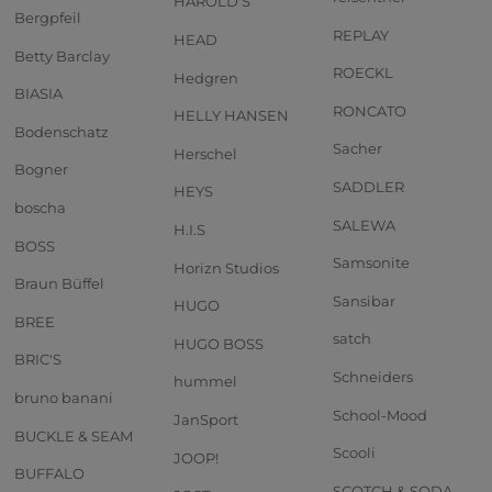
HAROLD'S
Bergpfeil
REPLAY
HEAD
Betty Barclay
ROECKL
Hedgren
BIASIA
RONCATO
HELLY HANSEN
Bodenschatz
Sacher
Herschel
Bogner
SADDLER
HEYS
boscha
SALEWA
H.I.S
BOSS
Samsonite
Horizn Studios
Braun Büffel
Sansibar
HUGO
BREE
satch
HUGO BOSS
BRIC'S
Schneiders
hummel
bruno banani
School-Mood
JanSport
BUCKLE & SEAM
Scooli
JOOP!
BUFFALO
SCOTCH & SODA