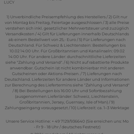
LUCY
1) Unverbindliche Preisempfehlung des Herstellers / 2) Gilt nur
von Montag bis Freitag, Feiertage ausgeschlossen / 3) alle Preise
verstehen sich inkl. gesetzlicher Mehrwertsteuer und zuzüglich
Versandkosten / 4) Gilt für Lieferungen innerhalb Deutschlands
ab einem Bestellwert von 25,- Euro / 5) Für Lieferungen nach
Deutschland. Für Schweiz & Liechtenstein: Bestellungen bis
10.02 14:00 Uhr. Für Großbritannien und Kanalinseln: 09.02
14:00 Uhr. Für andere Länder: durchschnittliche Lieferzeiten
siehe "Zahlung und Versand". / 6) Nicht auf rabattierte Produkte
anwendbar. Gutschein ist nicht kombinierbar mit anderen
Gutscheinen oder Aktions-Preisen. / 7) Lieferungen nach
Deutschland. Lieferzeiten für andere Länder und Informationen
zur Berechnung des Liefertermins siehe "Zahlung und Versand"
/ 8) Bei Bestellungen bis 16:00 Uhr und Sofortbezahlung
(ausgenommen Lieferländer: Schweiz, Liechtenstein,
Großbritannien, Jersey, Guernsey, Isle of Man) / 9)
Zahlungseingang vorausgesetzt / 10) Lieferzeit: ca. 1–3 Werktage
Unsere Service Hotline: + 49 7129/936640 (Sie erreichen uns: Mo
- Fr 9 - 18 Uhr / deutsches Festnetz)