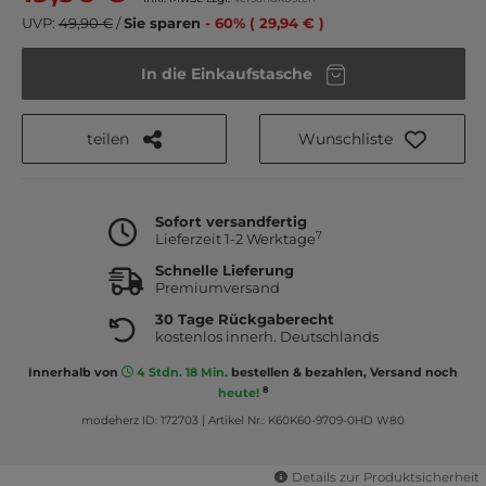
UVP:
49,90 €
/
Sie sparen
- 60% ( 29,94 € )
In die Einkaufstasche
teilen
Wunschliste
Sofort versandfertig
7
Lieferzeit 1-2 Werktage
Schnelle Lieferung
Premiumversand
30 Tage Rückgaberecht
kostenlos innerh. Deutschlands
Innerhalb von
4 Stdn. 18 Min.
bestellen & bezahlen, Versand noch
8
heute!
modeherz ID: 172703
|
Artikel Nr.: K60K60-9709-0HD W80
Details zur Produktsicherheit