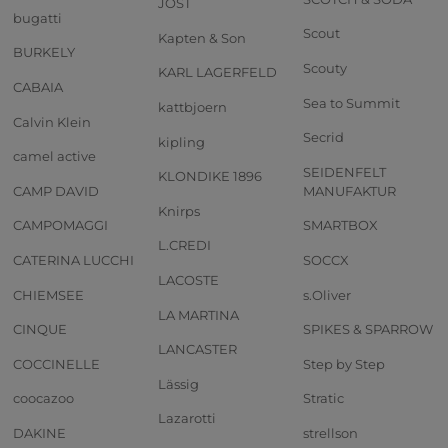
JOST
bugatti
Scout
Kapten & Son
BURKELY
Scouty
KARL LAGERFELD
CABAIA
Sea to Summit
kattbjoern
Calvin Klein
Secrid
kipling
camel active
SEIDENFELT
KLONDIKE 1896
CAMP DAVID
MANUFAKTUR
Knirps
CAMPOMAGGI
SMARTBOX
L.CREDI
CATERINA LUCCHI
SOCCX
LACOSTE
CHIEMSEE
s.Oliver
LA MARTINA
CINQUE
SPIKES & SPARROW
LANCASTER
COCCINELLE
Step by Step
Lässig
coocazoo
Stratic
Lazarotti
DAKINE
strellson