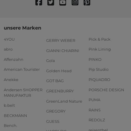
unsere Marken
4YOU
Pick & Pack
GERRY WEBER
abro
Pink Lining
GIANNI CHIARINI
Affenzahn
PINKO
Gola
American Tourister
Pip Studio
Golden Head
Anekke
PIQUADRO
GOT BAG
Andersen SHOPPER
PORSCHE DESIGN
GREENBURRY
MANUFAKTUR
PUMA
GreenLand Nature
b.belt
RAINS
GREGORY
BECKMANN
REDOLZ
GUESS
Bench.
reisenthel