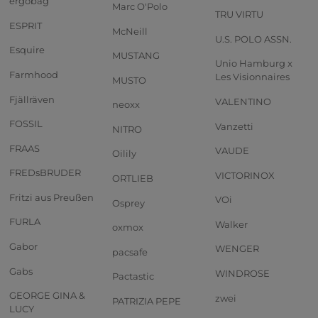
ergobag
Marc O'Polo
TRU VIRTU
ESPRIT
McNeill
U.S. POLO ASSN.
Esquire
MUSTANG
Unio Hamburg x
Farmhood
Les Visionnaires
MUSTO
Fjällräven
VALENTINO
neoxx
FOSSIL
Vanzetti
NITRO
FRAAS
VAUDE
Oilily
FREDsBRUDER
VICTORINOX
ORTLIEB
Fritzi aus Preußen
VOi
Osprey
FURLA
Walker
oxmox
Gabor
WENGER
pacsafe
Gabs
WINDROSE
Pactastic
GEORGE GINA &
zwei
PATRIZIA PEPE
LUCY