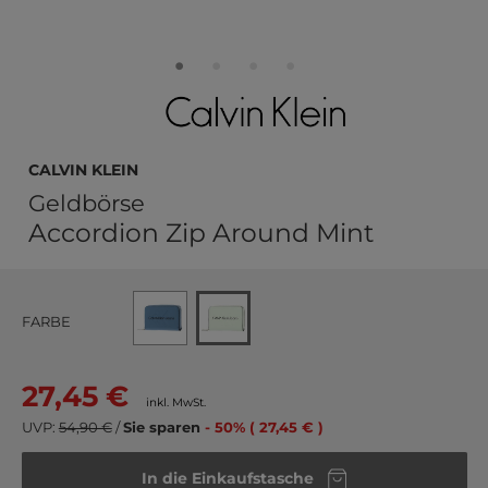
Calvin Klein
Geldbörse
Accordion Zip Around Mint
FARBE
27,45 €
inkl. MwSt.
UVP:
54,90 €
/
Sie sparen
- 50% ( 27,45 € )
In die Einkaufstasche