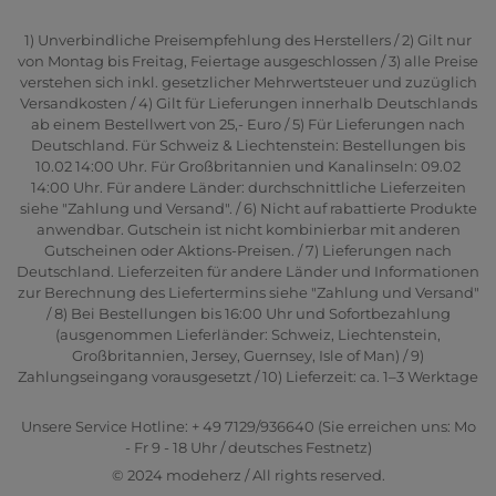
1) Unverbindliche Preisempfehlung des Herstellers / 2) Gilt nur
von Montag bis Freitag, Feiertage ausgeschlossen / 3) alle Preise
verstehen sich inkl. gesetzlicher Mehrwertsteuer und zuzüglich
Versandkosten / 4) Gilt für Lieferungen innerhalb Deutschlands
ab einem Bestellwert von 25,- Euro / 5) Für Lieferungen nach
Deutschland. Für Schweiz & Liechtenstein: Bestellungen bis
10.02 14:00 Uhr. Für Großbritannien und Kanalinseln: 09.02
14:00 Uhr. Für andere Länder: durchschnittliche Lieferzeiten
siehe "Zahlung und Versand". / 6) Nicht auf rabattierte Produkte
anwendbar. Gutschein ist nicht kombinierbar mit anderen
Gutscheinen oder Aktions-Preisen. / 7) Lieferungen nach
Deutschland. Lieferzeiten für andere Länder und Informationen
zur Berechnung des Liefertermins siehe "Zahlung und Versand"
/ 8) Bei Bestellungen bis 16:00 Uhr und Sofortbezahlung
(ausgenommen Lieferländer: Schweiz, Liechtenstein,
Großbritannien, Jersey, Guernsey, Isle of Man) / 9)
Zahlungseingang vorausgesetzt / 10) Lieferzeit: ca. 1–3 Werktage
Unsere Service Hotline: + 49 7129/936640 (Sie erreichen uns: Mo
- Fr 9 - 18 Uhr / deutsches Festnetz)
© 2024 modeherz / All rights reserved.