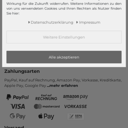
Informationen
Wirkung für die Zukunft widerrufen. Weitere Informationen zu den
von uns verwendeten Cookies und Ihren Rechten als Nutzer finden
Kontakt
Sie hier:
Rücksendung
Daten­schutz­erklärung
Impressum
Rückrufservice
Hilfe & FAQ
Weitere Einstellungen
Zahlung und Versand
Newsletter
Alle akzeptieren
Vertrag widerrufen
Zahlungsarten
PayPal, Kauf auf Rechnung, Amazon Pay, Vor­kasse, Kredit­karte,
Apple Pay, Google Pay
...
mehr erfahren
Versand