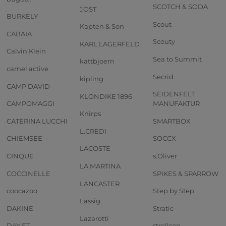
SCOTCH & SODA
JOST
BURKELY
Scout
Kapten & Son
CABAIA
Scouty
KARL LAGERFELD
Calvin Klein
Sea to Summit
kattbjoern
camel active
Secrid
kipling
CAMP DAVID
SEIDENFELT
KLONDIKE 1896
CAMPOMAGGI
MANUFAKTUR
Knirps
CATERINA LUCCHI
SMARTBOX
L.CREDI
CHIEMSEE
SOCCX
LACOSTE
CINQUE
s.Oliver
LA MARTINA
COCCINELLE
SPIKES & SPARROW
LANCASTER
coocazoo
Step by Step
Lässig
DAKINE
Stratic
Lazarotti
DAY ET
strellson