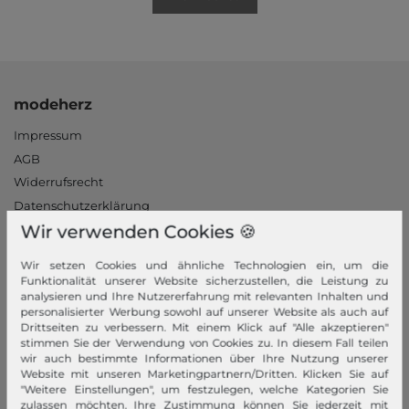
modeherz
Impressum
AGB
Widerrufsrecht
Datenschutzerklärung
Wir verwenden Cookies 🍪
Datenschutzeinstellungen
Barrierefreiheitserklärung
Wir setzen Cookies und ähnliche Technologien ein, um die
Jobs
Funktionalität unserer Website sicherzustellen, die Leistung zu
analysieren und Ihre Nutzererfahrung mit relevanten Inhalten und
Unsere Stores
personalisierter Werbung sowohl auf unserer Website als auch auf
Drittseiten zu verbessern. Mit einem Klick auf "Alle akzeptieren"
Mein Konto
stimmen Sie der Verwendung von Cookies zu. In diesem Fall teilen
wir auch bestimmte Informationen über Ihre Nutzung unserer
Login
Website mit unseren Marketingpartnern/Dritten. Klicken Sie auf
"Weitere Einstellungen", um festzulegen, welche Kategorien Sie
Neukunde?
zulassen möchten. Ihre Zustimmung können Sie jederzeit mit