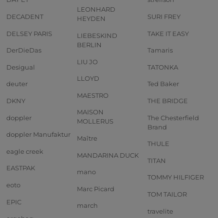
LEONHARD
DECADENT
SURI FREY
HEYDEN
DELSEY PARIS
TAKE IT EASY
LIEBESKIND
BERLIN
DerDieDas
Tamaris
LIU JO
Desigual
TATONKA
LLOYD
deuter
Ted Baker
MAESTRO
DKNY
THE BRIDGE
MAISON
doppler
The Chesterfield
MOLLERUS
Brand
doppler Manufaktur
Maître
THULE
eagle creek
MANDARINA DUCK
TITAN
EASTPAK
mano
TOMMY HILFIGER
eoto
Marc Picard
TOM TAILOR
EPIC
march
travelite