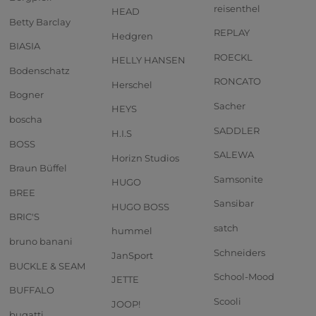
reisenthel
HEAD
Betty Barclay
REPLAY
Hedgren
BIASIA
ROECKL
HELLY HANSEN
Bodenschatz
RONCATO
Herschel
Bogner
Sacher
HEYS
boscha
SADDLER
H.I.S
BOSS
SALEWA
Horizn Studios
Braun Büffel
Samsonite
HUGO
BREE
Sansibar
HUGO BOSS
BRIC'S
satch
hummel
bruno banani
Schneiders
JanSport
BUCKLE & SEAM
School-Mood
JETTE
BUFFALO
Scooli
JOOP!
bugatti