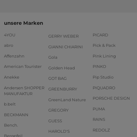
unsere Marken
4YOU
PICARD
GERRY WEBER
abro
Pick & Pack
GIANNI CHIARINI
Affenzahn
Pink Lining
Gola
American Tourister
PINKO
Golden Head
Anekke
Pip Studio
GOT BAG
Andersen SHOPPER
PIQUADRO
GREENBURRY
MANUFAKTUR
PORSCHE DESIGN
GreenLand Nature
b.belt
PUMA
GREGORY
BECKMANN
RAINS
GUESS
Bench.
REDOLZ
HAROLD'S
Bergpfeil